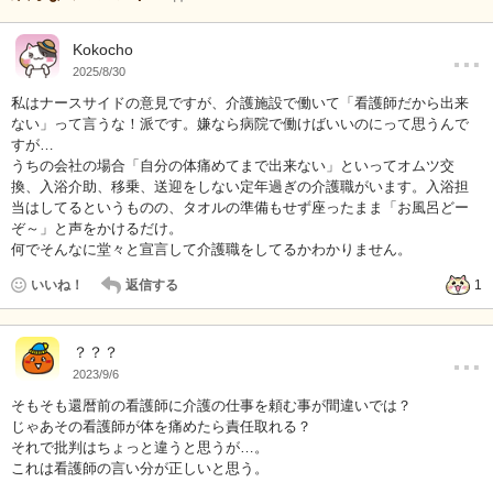
…
Kokocho
2025/8/30
私はナースサイドの意見ですが、介護施設で働いて「看護師だから出来
ない」って言うな！派です。嫌なら病院で働けばいいのにって思うんで
すが…
うちの会社の場合「自分の体痛めてまで出来ない」といってオムツ交
換、入浴介助、移乗、送迎をしない定年過ぎの介護職がいます。入浴担
当はしてるというものの、タオルの準備もせず座ったまま「お風呂どー
ぞ～」と声をかけるだけ。
何でそんなに堂々と宣言して介護職をしてるかわかりません。
いいね！
返信する
1
…
？？？
2023/9/6
そもそも還暦前の看護師に介護の仕事を頼む事が間違いでは？
じゃあその看護師が体を痛めたら責任取れる？
それで批判はちょっと違うと思うが…。
これは看護師の言い分が正しいと思う。