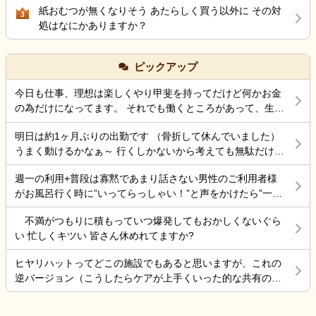
紙おむつが無くなりそう あたらしく買う以外に その対
3
処はなにかありますか？
ピックアップ
今日も仕事、理想は楽しくやり甲斐を持ってだけど何かお金
の為だけになってます。 それでも働くところがあって、生き
ていけているのでましなのでしょうね。 一番辛いのは、お金
明日は約1ヶ月ぶりの出勤です （骨折して休んでいました）
がなく職探ししている時だったので今日も頑張ろうと思う。
うまく動けるかなぁ～ 行くしかないから考えても無駄だけど
それにしても古株は、好き勝手だから楽しそうです。私も古
不安！
株の時は、そんなに仕事行くのが辛くなく毎日そこそこ楽し
週一の利用+普段は寡黙であまり話さない男性のご利用者様
くやっていました。 転職は後悔はしていませんが、誰もが上
がお風呂行く時に”いってらっしゃい！”と声をかけたら”一緒
手くいかないのは確かですね。 そんなつぶやきです、では仕
に行く？！？”と返してくれた。 そういう想像を上回るよう
事行きます。
不満がつもりに積もっていつ爆発してもおかしくないぐら
なことがあるからこの仕事って楽しいんだよな。 まだ入って
い 忙しくキツい 皆さん休めれてますか?
4ヶ月弱しか経ってないけど。
ヒヤリハットってどこの施設でもあると思いますが、これの
逆バージョン（こうしたらケアが上手くいった的な共有の書
式）ってないですよね。あったらいいケアを共有できると思
いますがいかがでしょうか。 上手くいかないことや、事故未