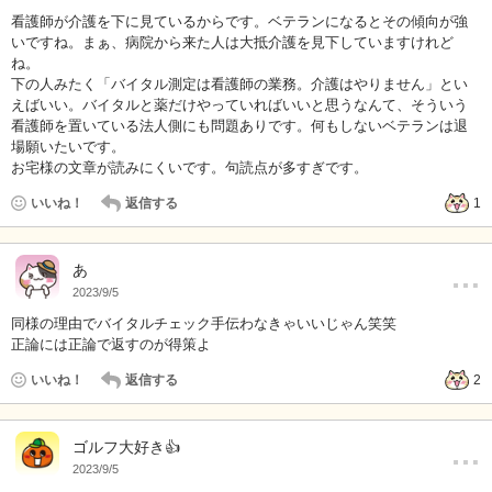
看護師が介護を下に見ているからです。ベテランになるとその傾向が強
いですね。まぁ、病院から来た人は大抵介護を見下していますけれど
ね。
下の人みたく「バイタル測定は看護師の業務。介護はやりません」とい
えばいい。バイタルと薬だけやっていればいいと思うなんて、そういう
看護師を置いている法人側にも問題ありです。何もしないベテランは退
場願いたいです。
お宅様の文章が読みにくいです。句読点が多すぎです。
いいね！
返信する
1
…
あ
2023/9/5
同様の理由でバイタルチェック手伝わなきゃいいじゃん笑笑
正論には正論で返すのが得策よ
いいね！
返信する
2
…
ゴルフ大好き👍
2023/9/5