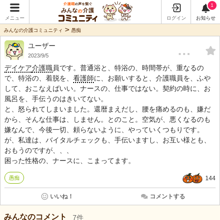
1
メニュー
ログイン
お知らせ
>
みんなの介護コミュニティ
愚痴
ユーザー
…
2023/9/5
デイケア
介護職
員です。普通浴と、特浴の、時間帯が、重なるの
で、特浴の、着脱を、
看護師
に、お願いすると、介護職員を、ふや
して、おこなえばいい。ナースの、仕事ではない。契約の時に、お
風呂を、手伝うのはきいてない。
と、怒られてしまいました。還暦まえだし、腰を痛めるのも、嫌だ
から、そんな仕事は、しません。とのこと。空気が、悪くなるのも
嫌なんで、今後一切、頼らないように、やっていくつもりです。
が、私達は、バイタルチェックも、手伝いますし、お互い様とも、
おもうのですが、、、
困った性格の、ナースに、こまってます。
愚痴
144
いいね！
コメントする
みんなのコメント
7
件