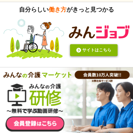
遂記録ばかりって、すごくネガティブだと個人的に思いま
自分らしい
働き方
がきっと見つかる
す。また、介護の世界って「できて当たり前」的な思考が強
いと思います。あと変に職人みたいな考え方の人多いです
し。うつ病の人じゃないんだから、できないことばかり言っ
たらストレスたまりませんか。
サイトはこちら