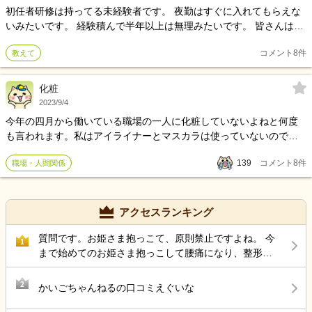
初任者研修は持ってる未経験者です。 夜勤はすぐに入れてもらえな
いみたいです。 経験積んで半年以上は無理みたいです。 皆さんはい
つから夜勤入りましたか？
コメント
8
件
教えて
化粧
2023/9/4
今年の四月から働いている職場の一人に化粧していないよねと何度
も言われます。私はアイライナーとマスカラは使っていないので、
インパクトが弱いのでしょう。その人、仕事をせず喋ってばかりで
139
コメント
8
件
職場・人間関係
チョー不倫したいと言います。 そんなに化粧が完璧に出来るなら、
百貨店のコスメアドバイザーになればと言いたくなります。 最近は
派遣で百貨店に勤務出来るよ！ 自分の得意分野が活かせるよ！と言
っています。 この仕事なんて入浴介助したら、化粧がすべて落ちま
アクセスランキング
す。 若い頃にバスガイドをやっていたと鼻にかけます。 もう、関わ
り合いたくない
質問です。お姫さま抱っこて、原則禁止ですよね。 今
1
まで始めてのお姫さま抱っこして腰痛になり、整形受
診して、薬もらい、リハビリしています。
2
かいごちゃんねるの口コミえぐいな