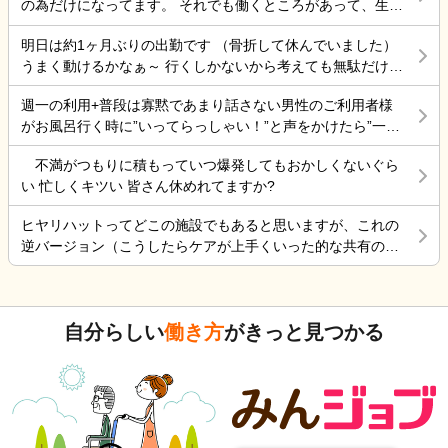
の為だけになってます。 それでも働くところがあって、生き
ていけているのでましなのでしょうね。 一番辛いのは、お金
明日は約1ヶ月ぶりの出勤です （骨折して休んでいました）
がなく職探ししている時だったので今日も頑張ろうと思う。
うまく動けるかなぁ～ 行くしかないから考えても無駄だけど
それにしても古株は、好き勝手だから楽しそうです。私も古
不安！
株の時は、そんなに仕事行くのが辛くなく毎日そこそこ楽し
週一の利用+普段は寡黙であまり話さない男性のご利用者様
くやっていました。 転職は後悔はしていませんが、誰もが上
がお風呂行く時に”いってらっしゃい！”と声をかけたら”一緒
手くいかないのは確かですね。 そんなつぶやきです、では仕
に行く？！？”と返してくれた。 そういう想像を上回るよう
事行きます。
不満がつもりに積もっていつ爆発してもおかしくないぐら
なことがあるからこの仕事って楽しいんだよな。 まだ入って
い 忙しくキツい 皆さん休めれてますか?
4ヶ月弱しか経ってないけど。
ヒヤリハットってどこの施設でもあると思いますが、これの
逆バージョン（こうしたらケアが上手くいった的な共有の書
式）ってないですよね。あったらいいケアを共有できると思
いますがいかがでしょうか。 上手くいかないことや、事故未
遂記録ばかりって、すごくネガティブだと個人的に思いま
自分らしい
働き方
がきっと見つかる
す。また、介護の世界って「できて当たり前」的な思考が強
いと思います。あと変に職人みたいな考え方の人多いです
し。うつ病の人じゃないんだから、できないことばかり言っ
たらストレスたまりませんか。