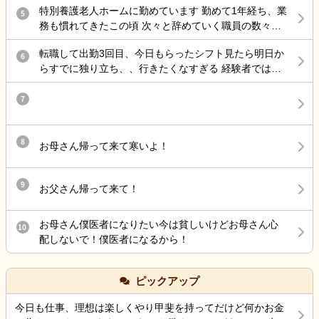
特別養護老人ホームに勤めています 勤めて1年経ち、業
5
務も慣れてきたこの頃 次々と辞めていく職員の数々…
お局さんは他部署にいるので そこへ配属されない限
転職して出勤3回目、今日もらったシフト見たら明日か
り、滅多に会うことはないですが 仮に異動命令がきた
6
らすでに独り立ち、、行きたくなすぎる 経験者ではあ
ら、またあのハラスメントを 受ける日々に逆戻りかと
るけど、ブランクあって不安なこともつたえて、指導
思うと 憂鬱になります ようやくそこそこのボーナスを
長めにつけるってことだったのに
7
いただけたのに 先行き不安ですなあ
8
お母さん帰って来て寒いよ！
9
お父さん帰って来て！
お母さん僕医者になりたい今は貧しいけどお母さん心
10
配しないで！僕医者になるから！
ピックアップ
今日も仕事、理想は楽しくやり甲斐を持ってだけど何かお金