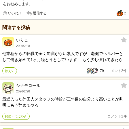
をお勧めします。
いいね！
返信する
2
関連する投稿
いりこ
2026/2/28
他業種からの転職で全く知識がない素人ですが、老健でヘルパーと
して働き始めて1ヶ月経とうとしています。 もう少し慣れてきたら資
格取得の講座申し込みを考えています。とにかくど素人です。 働い
79
コメント
2
件
教えて
ていると様々な面で疑問に思うのですが、曖昧な答えしか返ってき
ません。 その中の一つに、 湿布代や痛み止めの請求に関して疑問が
あります。 転倒や不調で痛みを利用者に相談された場合、 看護師が
シナモロール
利用者家族に連絡して買って持ってこさせます。 法的にどうなので
2026/2/28
しょうか？ 数名のご家族からも「施設負担では？」といった声が出
最近入った外国人スタッフの時給が三年目の自分より高いことが判
ています。 私も以前家族が別の老健でお世話になった時は施設負担
明…もう辞めてやる
だったので疑問に思いました。 疑問に思ったので世間話の中で看護
師に聞いてみると、逆ギレされてしまい答えが得られませんでし
コメント
2
件
雑談・つぶやき
た。 しかも、別の利用者家族が持ってきたものを利用者に使ったり
もしています。 本当に法的にも問題のない行為なのでしょうか？ ご