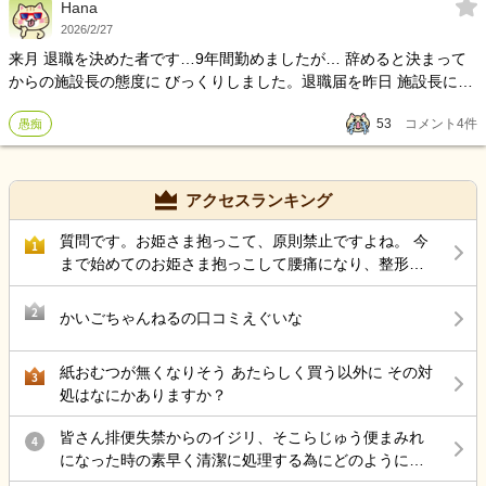
Hana
教授よろしくお願いいたします。
2026/2/27
来月 退職を決めた者です…9年間勤めましたが… 辞めると決まって
からの施設長の態度に びっくりしました。退職届を昨日 施設長に持
って行ったところ、「忙しくて話なんてしていられないから 来週に
53
コメント
4
件
愚痴
して、退職は決まってるんだから 届け来週に出してくれればいいわ
よ！」と一言… 散々、無茶苦茶な仕事を押し付け 職員を追い込んだ
くせに…辞めると決まったら手の平返し。 辞める理由も 聞く訳でも
なく。 だから 次から次に職員が辞めていくんですよ。 皆さんの施設
アクセスランキング
の施設長さんは 相談したりできますか？
質問です。お姫さま抱っこて、原則禁止ですよね。 今
1
まで始めてのお姫さま抱っこして腰痛になり、整形受
診して、薬もらい、リハビリしています。
2
かいごちゃんねるの口コミえぐいな
紙おむつが無くなりそう あたらしく買う以外に その対
3
処はなにかありますか？
皆さん排便失禁からのイジリ、そこらじゅう便まみれ
4
になった時の素早く清潔に処理する為にどのようにケ
アしていますか？