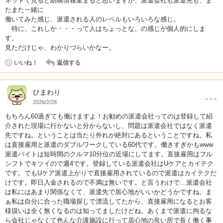
ネットで見ると結構情報集まると思いますが、派遣会社も派遣先も、ま
たまた一緒に
働いてみた感じ、派遣される人のレベルもいろいろな感じ。
特に、これしか・・・って人はちょっとな。の感じが個人的にしま
す。
見ただけじゃ、わかりづらいかなー。
いいね！
返信する
…
ひまわり
2026/2/28
もちろん60過ぎても働けますよ！お勧めの派遣会社ってのは登録して紹
介された現場に行かないと分からないし、問題は派遣会社ではなく派遣
先ですね。ということは当たり外れが絶対にあるということですね。私
は直接雇用と派遣のダブルワークしている60代です。働きすぎかもwww
派遣バイトは短時間のクルマ10分位の近場にしてます。直接雇用はフル
シフトでキツイので週4です。登録している派遣会社はUケアとカイテク
です。でもUケア派遣上がりで直接雇用されているので派遣はカイテクだ
けです。即日入金されるので不満は無いです。と言うわけで…派遣会社
は私にはあまり関係なくて、派遣先で居心地がいいかどうかですね。ま
ぁ私は自分に合った職場探しで漂流してたから、直接雇用になるとお客
様扱いは全く無くなるのは知ってましたけどね。あくまで派遣に拘るな
ら会社じゃなくて色んな介護施設に行って居心地の良い所で長く働く事