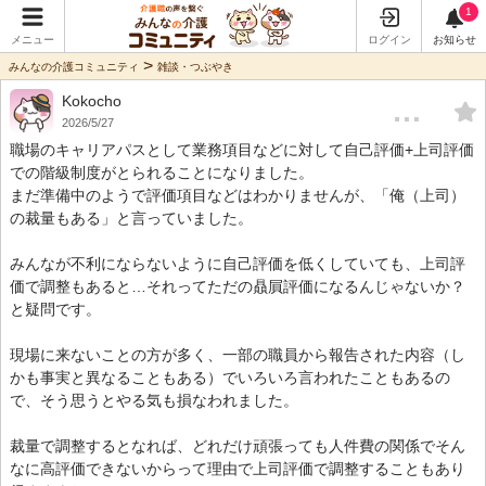
1
メニュー
ログイン
お知らせ
>
みんなの介護コミュニティ
雑談・つぶやき
Kokocho
…
2026/5/27
職場のキャリアパスとして業務項目などに対して自己評価+上司評価
での階級制度がとられることになりました。
まだ準備中のようで評価項目などはわかりませんが、「俺（上司）
の裁量もある」と言っていました。
みんなが不利にならないように自己評価を低くしていても、上司評
価で調整もあると…それってただの贔屓評価になるんじゃないか？
と疑問です。
現場に来ないことの方が多く、一部の職員から報告された内容（し
かも事実と異なることもある）でいろいろ言われたこともあるの
で、そう思うとやる気も損なわれました。
裁量で調整するとなれば、どれだけ頑張っても人件費の関係でそん
なに高評価できないからって理由で上司評価で調整することもあり