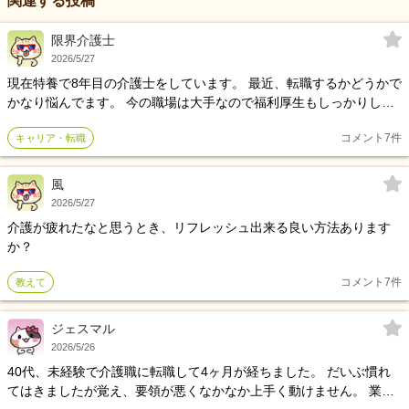
関連する投稿
限界介護士
2026/5/27
現在特養で8年目の介護士をしています。 最近、転職するかどうかで
かなり悩んでます。 今の職場は大手なので福利厚生もしっかりして
いて、10年勤続で慰労金もあるので、「あと2年頑張ったほうがいい
コメント
7
件
キャリア・転職
のかな…」という気持ちもあります。 でもその一方で、夜勤や頻回
コール、暴力対応、人間関係など、精神的にしんどいことも多く
て、最近は「このまま施設介護を続けていけるのかな」と思うこと
風
が増えてきました。 あと、奥さんが今妊娠中で、これから子育てと
2026/5/27
の両立も考えています。 自分自身、子どもの頃に土日に親と出かけ
介護が疲れたなと思うとき、リフレッシュ出来る良い方法あります
た思い出が結構あるので、将来的には家族との時間も大事にしたい
か？
なと思っています。 そのこともあって、最近は土日休みのデイサー
ビスや訪問系の仕事にも興味があります。 ただ、デイや訪問になる
コメント
7
件
教えて
と夜勤手当がなくなる分、給料面が下がることも不安です。 彼女も
今は働ける状況ではないので、今の安定を手放すのも正直かなり怖
ジェスマル
いです。 「あと2年耐えるべきか」「今動いたほうがいいのか」でず
2026/5/26
っと悩んでいます。 同じような経験をした方や、施設からデイ・訪
問に転職した方がいたら、実際どうだったかぜひ教えてほしいで
40代、未経験で介護職に転職して4ヶ月が経ちました。 だいぶ慣れ
す。
てはきましたが覚え、要領が悪くなかなか上手く動けません。 業務