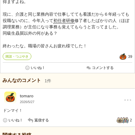
得ますよね。
現に、介護と同じ業務内容で仕事してても看護だから６年経っても
役職ないのに、今年入って
初任者研修
修了者したばかりの人（ほぼ
調理業務）が主任になり事務も覚えてもらうと言ってました。
同級生贔屓以外の何がある？
終わったな。職場の皆さんお疲れ様でした！
雑談・つぶやき
39
いいね！
コメントする
みんなのコメント
1
件
…
tomaro
2026/5/27
ドンマイ！
いいね！
返信する
2