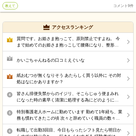
の中でミスをしたり、コール対応できていなど周りの方に迷惑をか
コメント
9
件
教えて
けています。先輩方は優しいですが、そろそろ仕事できないやばい
新人と思われていると思います。実際、私の事が好きではないのだ
ろうなと思う方もおられます。態度が違うのでそう感じます。毎日
出来ない自分に落ち込み食欲も落ちだいぶ減痩せてしまいました。
アクセスランキング
毎晩今日の業務やミスがあればミスを、自分なりに反省すべき点あ
ればノートに書き出してチェックしています。これから挽回してい
質問です。お姫さま抱っこて、原則禁止ですよね。 今
1
くことはできるでしょうか？
まで始めてのお姫さま抱っこして腰痛になり、整形受
診して、薬もらい、リハビリしています。
2
かいごちゃんねるの口コミえぐいな
紙おむつが無くなりそう あたらしく買う以外に その対
3
処はなにかありますか？
皆さん排便失禁からのイジリ、そこらじゅう便まみれ
4
になった時の素早く清潔に処理する為にどのようにケ
アしていますか？
特別養護老人ホームに勤めています 勤めて1年経ち、業
5
務も慣れてきたこの頃 次々と辞めていく職員の数々…
お局さんは他部署にいるので そこへ配属されない限
転職して出勤3回目、今日もらったシフト見たら明日か
り、滅多に会うことはないですが 仮に異動命令がきた
6