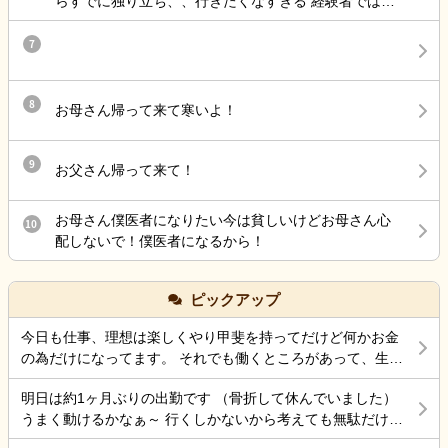
らすでに独り立ち、、行きたくなすぎる 経験者ではあ
ら、またあのハラスメントを 受ける日々に逆戻りかと
るけど、ブランクあって不安なこともつたえて、指導
思うと 憂鬱になります ようやくそこそこのボーナスを
長めにつけるってことだったのに
7
いただけたのに 先行き不安ですなあ
8
お母さん帰って来て寒いよ！
9
お父さん帰って来て！
お母さん僕医者になりたい今は貧しいけどお母さん心
10
配しないで！僕医者になるから！
ピックアップ
今日も仕事、理想は楽しくやり甲斐を持ってだけど何かお金
の為だけになってます。 それでも働くところがあって、生き
ていけているのでましなのでしょうね。 一番辛いのは、お金
明日は約1ヶ月ぶりの出勤です （骨折して休んでいました）
がなく職探ししている時だったので今日も頑張ろうと思う。
うまく動けるかなぁ～ 行くしかないから考えても無駄だけど
それにしても古株は、好き勝手だから楽しそうです。私も古
不安！
株の時は、そんなに仕事行くのが辛くなく毎日そこそこ楽し