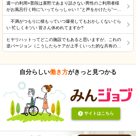
週一の利用+普段は寡黙であまり話さない男性のご利用者様
くやっていました。 転職は後悔はしていませんが、誰もが上
がお風呂行く時に”いってらっしゃい！”と声をかけたら”一緒
手くいかないのは確かですね。 そんなつぶやきです、では仕
に行く？！？”と返してくれた。 そういう想像を上回るよう
事行きます。
不満がつもりに積もっていつ爆発してもおかしくないぐら
なことがあるからこの仕事って楽しいんだよな。 まだ入って
い 忙しくキツい 皆さん休めれてますか?
4ヶ月弱しか経ってないけど。
ヒヤリハットってどこの施設でもあると思いますが、これの
逆バージョン（こうしたらケアが上手くいった的な共有の書
式）ってないですよね。あったらいいケアを共有できると思
いますがいかがでしょうか。 上手くいかないことや、事故未
遂記録ばかりって、すごくネガティブだと個人的に思いま
自分らしい
働き方
がきっと見つかる
す。また、介護の世界って「できて当たり前」的な思考が強
いと思います。あと変に職人みたいな考え方の人多いです
し。うつ病の人じゃないんだから、できないことばかり言っ
たらストレスたまりませんか。
サイトはこちら