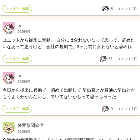
8
コメント
2
件
キャリア・転職
m
2026/6/3
ユニットから従来に異動。 自分には合わないなって思って、辞めた
いなあって思うけど、会社の規則で、3ヶ月前に言わないと辞めれな
いって書いてあるらしく、そこまでメンタルが持たない。法律では2
31
コメント
4
件
キャリア・転職
週間前に言えば辞めれるってあるけど、実際は無理なんかなあ？？
ボーナスも6末に貰えるけど、そこまで持たへん
m
2026/6/2
今日から従来に異動で、初めて出勤して 早出直とか普通の早出とか
もうよく分かんないし、向いてないかもって思っちゃった
9
コメント
1
件
キャリア・転職
膝変形関節症
2026/6/1