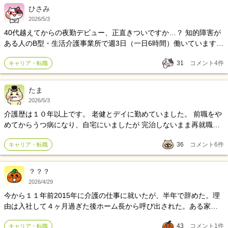
たり前、 体が壊れていくのに耐えられなかった。
ひさみ
2026/5/3
40代越えてからの夜勤デビュー、正直きついですか…？ 知的障害が
ある人のB型・生活介護事業所で週3日（一日6時間）働いています。
８年目です。 知的障害がある人のグループホームの夜勤（週2回・
31
コメント
4
件
キャリア・転職
16時〜翌朝9時・休憩3.5時間）に転職するか迷っています。 お金と
時間がほしくての転職ですが、 実際はどうなんでしょうか。。 給料
は数万円上がります。
たま
2026/5/3
介護歴は１０年以上です。 老健とデイに勤めていました。 前職をや
めてからうつ病になり、自宅にいましたが 完治しないまま再就職し
ました 現在は薬を服用しています。夜は睡眠薬がないと眠れず自殺
36
コメント
6
件
キャリア・転職
未遂もしました もうすぐ３ヶ月たちますが、利用者様の名前が中々
覚えられません。鬱になる前まではそんな事はなかつたのですが、
薬の影響は関係ありますでしょうか？
？？？
2026/4/29
今から１１年前2015年に介護の仕事に就いたが、半年で辞めた。理
由は入社して４ヶ月過ぎた後ホーム長から呼び出された。ある家族
さんからクレームがきて約１ヶ月反省をしてすべての業務を禁止さ
43
コメント
1
件
キャリア・転職
れた。一ヶ月後に再び業務を再開することができた。しかし勤務態