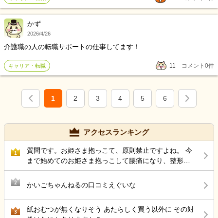
度が悪く、横柄な行動をしたためホーム長やマネージャー・副ホー
ム長・統括に呼び出されて解雇になった。その後、転職活動に失敗
かず
し１年半無職だった。
2026/4/26
介護職の人の転職サポートの仕事してます！
11
コメント
0
件
キャリア・転職
1
2
3
4
5
6
アクセスランキング
質問です。お姫さま抱っこて、原則禁止ですよね。 今
1
まで始めてのお姫さま抱っこして腰痛になり、整形受
診して、薬もらい、リハビリしています。
2
かいごちゃんねるの口コミえぐいな
紙おむつが無くなりそう あたらしく買う以外に その対
3