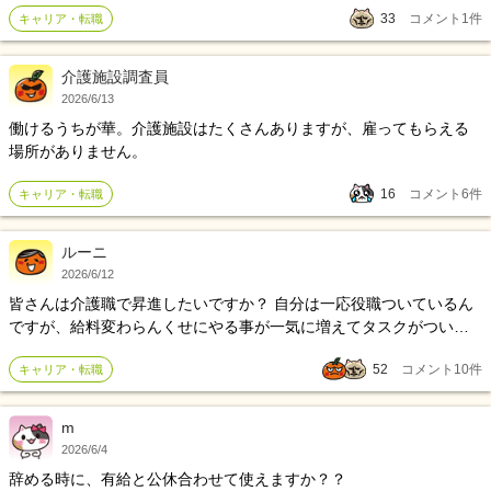
33
コメント
1
件
キャリア・転職
選びました。 返済の目処も立ちました。 長く介護職をするつもりは
ないです。 ただ介護実習期間中、現実と理想のギャップに打ちのめ
されて、介護を学びに来たのに記録の文法にばかり指摘されたり、
介護施設調査員
辛かったです。 看護師の勉強、実習について行けるのか？ 仮に看護
2026/6/13
師になったあと、シフト•夜勤の働き方は介護と同じで、介護夜勤中
働けるうちが華。介護施設はたくさんありますが、雇ってもらえる
は体調不良です。 空腹と胸焼け中にパンを食べたら、嘔吐しまし
場所がありません。
た。。 体の健康を第一にすると、土日休みがいいのかな？と、又は
支出を抑えてアルバイトにするか。。
16
コメント
6
件
キャリア・転職
ルーニ
2026/6/12
皆さんは介護職で昇進したいですか？ 自分は一応役職ついているん
ですが、給料変わらんくせにやる事が一気に増えてタスクがついて
いきません 利用者の事だけならまだしも、職員のことまで気を使っ
52
コメント
10
件
キャリア・転職
たりしないといけなくて、すごくめんどくさいです。
m
2026/6/4
辞める時に、有給と公休合わせて使えますか？？