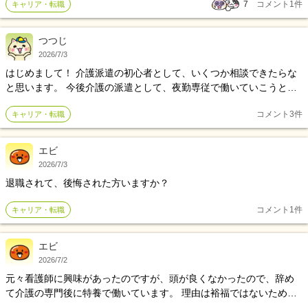
7
コメント
1
件
キャリア・転職
るべくストレス無く働きたい気持ちはあります。 ご意見ください。
つつじ
2026/7/3
はじめまして！ 介護派遣の初心者として、いくつか相談できたらな
と思います。 今後介護の派遣として、夜勤専従で働いていこうと考
えています。 過去ユニット型でワンオペのロング夜勤、従来型で2人
コメント
3
件
キャリア・転職
体制のショート夜勤を経験しています。 特養が慣れているため特養
でロング夜勤のとこを探してもらい、この前初派遣夜勤デビューを
したのですが、ほぼ空気のように扱われ、指示は曖昧なのにミスを
エビ
すると後からグチグチ言われるといった、いきなり派遣の洗礼を受
2026/7/3
けました(笑) なので、次の派遣先は夜勤のペアとのわだかまりがな
退職されて、後悔された方いますか？
さそうなワンオペでのロング夜勤を特養で絞らずに探そうと考えて
いるのですが、派遣でのワンオペ夜勤はそれはそれで別の苦労があ
コメント
1
件
キャリア・転職
るのでしょうか。
エビ
2026/7/2
元々看護師に興味があったのですが、頭が良くなかったので、辞め
て介護の専門後に特養で働いています。 理由は裕福ではないため、
一定期間継続して働くと奨学金返済完了になることを知り、介護を