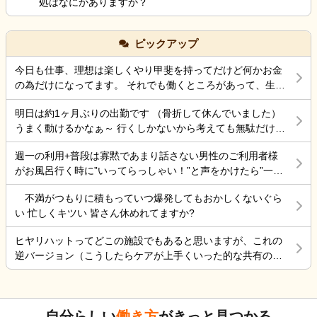
処はなにかありますか？
ピックアップ
今日も仕事、理想は楽しくやり甲斐を持ってだけど何かお金
の為だけになってます。 それでも働くところがあって、生き
ていけているのでましなのでしょうね。 一番辛いのは、お金
明日は約1ヶ月ぶりの出勤です （骨折して休んでいました）
がなく職探ししている時だったので今日も頑張ろうと思う。
うまく動けるかなぁ～ 行くしかないから考えても無駄だけど
それにしても古株は、好き勝手だから楽しそうです。私も古
不安！
株の時は、そんなに仕事行くのが辛くなく毎日そこそこ楽し
週一の利用+普段は寡黙であまり話さない男性のご利用者様
くやっていました。 転職は後悔はしていませんが、誰もが上
がお風呂行く時に”いってらっしゃい！”と声をかけたら”一緒
手くいかないのは確かですね。 そんなつぶやきです、では仕
に行く？！？”と返してくれた。 そういう想像を上回るよう
事行きます。
不満がつもりに積もっていつ爆発してもおかしくないぐら
なことがあるからこの仕事って楽しいんだよな。 まだ入って
い 忙しくキツい 皆さん休めれてますか?
4ヶ月弱しか経ってないけど。
ヒヤリハットってどこの施設でもあると思いますが、これの
逆バージョン（こうしたらケアが上手くいった的な共有の書
式）ってないですよね。あったらいいケアを共有できると思
いますがいかがでしょうか。 上手くいかないことや、事故未
遂記録ばかりって、すごくネガティブだと個人的に思いま
自分らしい
働き方
がきっと見つかる
す。また、介護の世界って「できて当たり前」的な思考が強