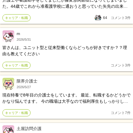
介護士や看護助手をしてましたが膝変形関節症になってしまいまし
た。44歳でこれから准看護学校に通おうと思っていた矢先の出来事
です。足の痛みは良い時と悪い時があり痛みで動けなくなった事が
64
コメント
3
件
キャリア・転職
あり現在離職してますがもうこの業界は辞めた方がいいでしょう
か。准看護師になったらマシになるのかな？と思っても居るのです
が足のことでまた動けなくなったらとか、将来早くから車椅子生活
m
になるかもと思うと自信をなくしてしまい今は完全にどうしたら良
2026/5/31
いか迷ってます。皆さんならどうしますか？全く違う座り業務にし
皆さんは、ユニット型と従来型働くならどっちが好きですか？？理
ますか？
由も教えてください
コメント
3
件
キャリア・転職
限界介護士
2026/5/27
現在特養で8年目の介護士をしています。 最近、転職するかどうかで
かなり悩んでます。 今の職場は大手なので福利厚生もしっかりして
いて、10年勤続で慰労金もあるので、「あと2年頑張ったほうがいい
コメント
7
件
キャリア・転職
のかな…」という気持ちもあります。 でもその一方で、夜勤や頻回
コール、暴力対応、人間関係など、精神的にしんどいことも多く
て、最近は「このまま施設介護を続けていけるのかな」と思うこと
土屋訪問介護
が増えてきました。 あと、奥さんが今妊娠中で、これから子育てと