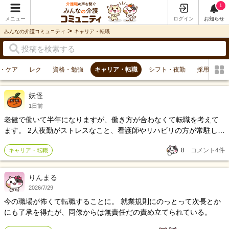
1
メニュー
ログイン
お知らせ
>
みんなの介護コミュニティ
キャリア・転職
・ケア
レク
資格・勉強
キャリア・転職
シフト・夜勤
採用・教育
妖怪
1日前
老健で働いて半年になりますが、働き方が合わなくて転職を考えて
ます。 2人夜勤がストレスなこと、看護師やリハビリの方が常駐して
いるので介護職の裁量が狭いこと、利用者の人数が多いので一人一
8
コメント
4
件
キャリア・転職
人と関わる密度が薄いことが理由です。 前職は小規模多機能で、他
スタッフに恵まれたのもありますが働き方も自分に合っていたと思
います。 今の老健では残業が減り、休日が増え、給料も増えている
りんまる
のですが、合わないなと思いながら仕事をしています。 妻は転職に
2026/7/29
賛成してくれていて、転職するなら小規模多機能を希望しますが、
今の職場が怖くて転職することに。 就業規則にのっとって次長とか
今と同程度の待遇の施設があるとは思えず…。 現在29歳で、介護業
にも了承を得たが、同僚からは無責任だの責め立てられている。
界以外も含めると職歴は4社目です。 この歳で5社目になるとさすが
に多いよなあとも思いますし。 わがままなのも分かってるけど、な