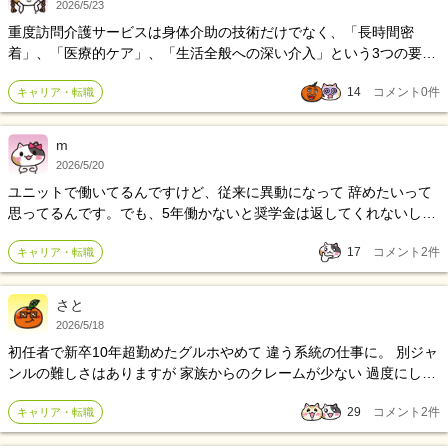
2026/5/23
の両立も考えています。 自分自身、子どもの頃に土日に親と出かけ
重度訪問介護サービスは身体介助の技術だけでなく、「長時間密
た思い出が結構あるので、将来的には家族との時間も大事にしたい
着」、「医療的ケア」、「生活全般への深い介入」という3つの要素
なと思っています。 そのこともあって、最近は土日休みのデイサー
が極めて高いレベルで求められる。
ビスや訪問系の仕事にも興味があります。 ただ、デイや訪問になる
14
コメント
0
件
キャリア・転職
と夜勤手当がなくなる分、給料面が下がることも不安です。 彼女も
今は働ける状況ではないので、今の安定を手放すのも正直かなり怖
m
いです。 「あと2年耐えるべきか」「今動いたほうがいいのか」でず
っと悩んでいます。 同じような経験をした方や、施設からデイ・訪
2026/5/20
問に転職した方がいたら、実際どうだったかぜひ教えてほしいで
ユニットで働いてるんですけど、従来に異動になって 辞めたいって
す。
思ってるんです。でも、5年働かないと奨学金は返してくれないし、
辞めて次なかったら失業手当をもらわないといけないんです。 ボー
17
コメント
2
件
キャリア・転職
ナスもらってやめよかなて思ってるんですけど、残り2年ちょっと頑
張るべきですかね
さと
2026/5/18
初任者で新卒10年超勤めたグルホやめて 違う系統の仕事に。 別ジャ
ンルの難しさはありますが 家族からのクレームが少ない 過度にして
あげようっていう上司もおらず 安堵しています。 高齢者と関わる仕
29
コメント
2
件
キャリア・転職
事は嫌いではなかったけど 業務外の業務をさせる上司や 仕事を増や
していく上の方針と合わなかった。 ワンオペ夜勤が月８回超えが当