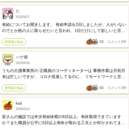
た
2025/5/27
有給についてお聞きします。 有給申請を2日しましたが、人がいない
のでとか他の人に取らせたいと言われ、1日だけにして欲しいと言わ
れ仕方なく了承しました。 この事を労基に通報して有給を拒否出来
43
コメント
2
件
管理者の悩み
ないように指導してもらえますか? また有給が沢山ある人は、消滅す
る前に全部使っていますか? 使っていたらどのように上司や同僚に説
明してますか?
ハゲ爺
2025/5/16
うちの介護事業所の 正職員のコーディネーターは 事務作業は月初月
末は忙しいですが、 コロナ収束してるのに、 リモートワークと言っ
て 出社しない人が数名居ます。 リモートワークと言っても、 事務所
63
コメント
2
件
管理者の悩み
のパソコンと自宅のパソコンがつながっていて、とくに、画面越し
に顔が写る訳でも無いです。 連絡取りたくても、連絡付かない時
が多々あります。 リモートと言う名のサボりも出来る環境です。 ト
kaji
ップがどの理由で判断したのかわかりませんが、その方たちは、病
2025/5/13
気を、わずらっている訳でもなく、元気な人です。 本当に 理不尽で
皆さんの施設では年次有給休暇の5日以上、有休取得できています
す。 非正規雇用のヘルパーは 決まった時間に利用者宅に訪問し、 遅
か？また職員が公平に5日以上有休が取れる工夫とか何かされてます
れる事はタブー。 安全に配慮し、コミュニケーションをとり神経が
か？