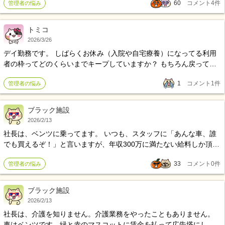
60
コメント
4
件
管理者の悩み
マネジメント能力に自信が持てなくなっています。それでも日々の
仕事はあるので休んでもいられず毎日の仕事をこなしています。 組
織、施設としての仕組みやマニュアルもしっかり出来ていないの
トミコ
で、作っていかないといけないと思いますが、なんせ現場と兼務し
2026/3/26
ながらだと、ゆっくり考えている時間も作れません。 自身の事です
デイ勤務です。 しばらくお休み（入院や自宅療養）になってる利用
が、昨年子供が産まれて家庭環境が変わり、仕事ばかりに目を向け
者の枠ってどのくらいまでキープしていますか？ もちろん戻ってき
る事もできなくなり、 自分を取り巻く環境が物事が多くなってしま
て欲しいですが、新規問い合わせも多くいつまでもキープしている
い何やるにも中途半端になってしまっているように思います。
1
コメント
1
件
管理者の悩み
訳にもいかず…。 かといって、新規入れた後に退院からのデイ再開
となったら定員オーバーに… ケアマネさんにもお伝えしているのか
（ひとまず中止で枠なくなる旨）、相談員さんや管理者さんに聞き
ブラック施設
たいです。
2026/2/13
社長は、ベンツに乗ってます。 いつも、スタッフに「あんな車、誰
でも買えるぞ！」と言いますが、年収300万に満たない給料しか頂け
ないので、買えません。社長のベンツのガソリン代とわざわざ新幹
33
コメント
0
件
管理者の悩み
線通勤をしている定期券代が勿体ないですよ。1キロ20円しかガソリ
ン代が貰えないスタッフが悲惨です。 スタッフがどんどん辞め、派
遣スタッフがどんどん入って来ます。自転車操業的な営業をしてま
ブラック施設
すので、スタッフの賃金は一生上がりそうに無いです。
2026/2/13
社長は、介護を知りません。介護業務をやったこともありません。
車はベンツです。緑と赤のマスコットに賃金を払って広告塔にして