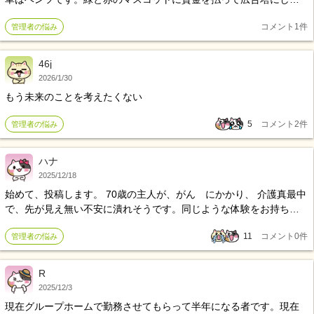
います。いくら支払っているか不明ですが、スタッフの賃金は安
コメント
1
件
管理者の悩み
い、昇給もありません。コロナの時に、国から補助金が出ました
が、半年待たされた挙げ句、賞与と言う明細を出してきましたが、
賞与では無いので、本当に困った人です
46j
2026/1/30
もう未来のことを考えたくない
5
コメント
2
件
管理者の悩み
ハナ
2025/12/18
始めて、投稿します。 70歳の主人が、がん にかかり、 介護真最中
で、先が見え無い不安に潰れそうです。同じような体験をお持ちの
方とお話したく投稿しました。
11
コメント
0
件
管理者の悩み
R
2025/12/3
現在グループホームで勤務させてもらって半年になる者です。現在