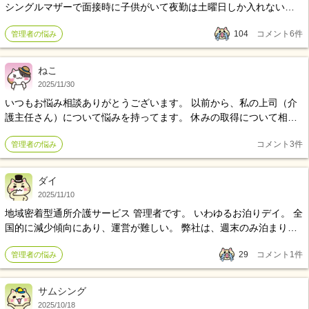
シングルマザーで面接時に子供がいて夜勤は土曜日しか入れないこ
とを事前に伝えていました。採用が決まった際も主任さん副主任さ
104
コメント
6
件
管理者の悩み
んには伝えていたのですが 8月辺りからコロナクラスターになり職員
もコロナになり急遽夜勤をして欲しいと言われ了承しました。そこ
から現在まで人手不足になり夜勤をして欲しいと頼まれ夜勤入り前
ねこ
から出勤したり明けで3時間残ったりしてきました。 副主任からは人
2025/11/30
が増えたら夜勤土曜だけでいいからねと言われ、今月から急に職員
いつもお悩み相談ありがとうございます。 以前から、私の上司（介
が入りだした為 夜勤の回数の相談をしたら、正社員なんだから夜勤
護主任さん）について悩みを持ってます。 休みの取得について相談
多くするのは当たり前。私たちは8回もしてるのよ、特別扱いは出来
です。 私の法人は毎月希望休は２日まで3日以上は上司と相談して有
ない。夜勤が4回か5回しかできないんやったらパートに切り替えた
コメント
3
件
管理者の悩み
給にして3連休にするようにしています。 今年に入って7回休みの調
ら？と言われました。 夜勤の日は母に預けていましたがその母も見
整か掛かりました。 1、有給を1日減らして欲しい（有給2日希望し
れなくなってしまったので相談したらこう言われたのですが私が行
て） 2、この日は休み取れないから変えて など言い出したらきりが
ダイ
けないんでしょうか？ 母が見れなくなった事も伝えましたが、私達
ないですが。 他の職員にはこの日は休みだめと言わず、なぜか私だ
も色んな人に見てもらったんだから友達でも何でもかんでも使って
2025/11/10
け休みのシワ寄せが来ます。 もちろん、他の職員が体調悪いと勤務
見てもらいなよとの事でした
地域密着型通所介護サービス 管理者です。 いわゆるお泊りデイ。 全
変更はすぐに来ます。 こんな上司で色々本当に困ります、この事に
国的に減少傾向にあり、運営が難しい。 弊社は、週末のみ泊まりが
ついては上司の上司に言った方が良いのでしょうか？
あり、平日は人員配置などもあり、受け入れ不可。 日中のデイが中
29
コメント
1
件
管理者の悩み
心。 悩み共有出来る方いらっしゃれば嬉しいです。
サムシング
2025/10/18