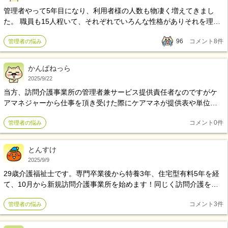
管理者やって5年目になり、利用者様の人数も物凄く増えてきまし
た。 職員も15人程いて、それぞれでいろんな性格がありそれを理解
しようと色んなことに我慢をしてきました。 相手にとってあまり強
96
コメント
8
件
管理者の悩み
く言われたとなってしまうとハラスメントと言われる時代ですので
なるべく穏やかに伝えるようにして飲み込んでますが。。最近はそ
れがストレスに感じるようになり不眠、動機、イライラが激しくな
かんぱねっら
ってきました。(そのほかにもいろいろありますが、、) このままだ
2025/9/22
と自分が壊れると思ってきてしまったのです後そういう悩みを持っ
当方、訪問介護事業所の管理者兼サービス提供責任者なのですがケ
た方いらっしゃいますか？
アマネジャーから仕事を頂き受けた際にケアマネが提供表や単位数
などをサービスコード等を見て決めて提供表を作ってくれるのが通
コメント
0
件
管理者の悩み
常だと思うのですが時折ケアマネから単位数を教えて頂きたいとい
う連絡を貰います・・・これって単位数などを決めて確認するのは
ケアマネの仕事ではないのでしょうか？ なんか・・・モヤモヤして
とんすけ
ます。
2025/9/9
29歳介護福祉士です。専門卒業後から特養3年、住宅型有料5年を経
て、10月から新規訪問介護事業所を始めます！同じく訪問介護を行
なってる先輩方から初動の営業や、気をつけていることなどアドバ
コメント
3
件
管理者の悩み
イスが欲しいです！ 単位数の計算や加算、減算はサ責の経験から問
題なくできます！