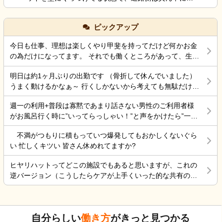
が大嫌いなので、今日病院に電話をしたら 案の定、興
気持ちではなく、今後の対応について知識を得たいと
ッド柵を差し込むのは拘束扱いだって言われたのです
奮し、目が離せない状態なので、拘束状態に している
思い投稿しました。 同様の事例やご経験がありました
が、皆さんどう思いますか？ ちなみに自分は真ん中に
との事でした。 夕食も食べなかったみたいです。 自分
ピックアップ
ら、差し支えない範囲で教えていただけると幸いで
柵を入れても足を下ろして出れるスペースは十分にあ
の腰の状態は、それなりに動けるようになったのです
す。 よろしくお願いいたします。
るので、拘束にはならないとおもってます。てか初任
が、頭が熱中症でボワッとする感じなので、怖くて 会
今日も仕事、理想は楽しくやり甲斐を持ってだけど何かお金
者でそう習った事もあり、それが普通かと思うのです
いにいけない状態です。 ケアーマネージャーさんその
の為だけになってます。 それでも働くところがあって、生き
が…今働いてる施設の拘束委員会でそう言われてるみ
状況を相談したら、絶対に 包括ケアーに入れた方がい
ていけているのでましなのでしょうね。 一番辛いのは、お金
たいです。
いと怒られました。 以前、入れていたのですが、興奮
明日は約1ヶ月ぶりの出勤です （骨折して休んでいました）
がなく職探ししている時だったので今日も頑張ろうと思う。
するので、それを抑える薬を飲んだ表情が忘れられな
うまく動けるかなぁ～ 行くしかないから考えても無駄だけど
それにしても古株は、好き勝手だから楽しそうです。私も古
いので、入れていいのか 判断に迷っている状況です。
不安！
株の時は、そんなに仕事行くのが辛くなく毎日そこそこ楽し
週一の利用+普段は寡黙であまり話さない男性のご利用者様
その煮え切らない自分にケアーマネージャーさんは怒
くやっていました。 転職は後悔はしていませんが、誰もが上
がお風呂行く時に”いってらっしゃい！”と声をかけたら”一緒
っている事は分かっています。 毎日、散歩と昼食は寿
手くいかないのは確かですね。 そんなつぶやきです、では仕
に行く？！？”と返してくれた。 そういう想像を上回るよう
司屋のランチ 風呂に入れ身体と頭を洗ってあげ、朝昼
事行きます。
不満がつもりに積もっていつ爆発してもおかしくないぐら
なことがあるからこの仕事って楽しいんだよな。 まだ入って
晩食事を作り 夜中は、トイレに行く度に麦茶を飲んで
い 忙しくキツい 皆さん休めれてますか?
4ヶ月弱しか経ってないけど。
もらう毎日 約5年やって来ましたが限界を感じていると
ころです。 朝昼晩の食事中に加山雄三DVDを必ず観て
ヒヤリハットってどこの施設でもあると思いますが、これの
喜ぶ姿を 観るとどうしても決断出来ない自分がいま
逆バージョン（こうしたらケアが上手くいった的な共有の書
す。 異常かな⁈
式）ってないですよね。あったらいいケアを共有できると思
いますがいかがでしょうか。 上手くいかないことや、事故未
遂記録ばかりって、すごくネガティブだと個人的に思いま
自分らしい
働き方
がきっと見つかる
す。また、介護の世界って「できて当たり前」的な思考が強