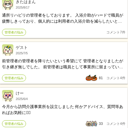
きたはまん
2025/8/17
通所リハビリの管理者をしております。 入浴介助がハードで職員が
疲弊しきっており、個人的には利用者の入浴介助を減らしたいと思
っております。皆様の施設では週に何回ほど入浴されていますでし
コメント
7
件
管理者の悩み
ょうか？参考までに教えていただきたいです。 ちなみに当施設は最
大週に４回入浴支援を行う利用者がおります
ゲスト
2025/7/5
前管理者の管理者を降りたいという希望にて 管理者となりましたが
引き継ぎ無しでした。 前管理者は職員として事業所に留まっていま
す。 そんな中、契約書の作成を言い渡され、作成しましたが後日、
81
コメント
4
件
管理者の悩み
前管理者から「割印の場所を勝手に変えられた」ときつく言われま
した。 確認すると現在までは契印でページの間に押す印のみで割印
はありませんでした。 現在までの職場の感覚で割印を押して作成し
けー
てしまった私も私ですが、そんなに怒り作成した契約書を破棄する
2025/6/4
くらいの事でしょうか？💦
今月から訪問介護事業所を設立しました 何かアドバイス、質問等あ
ればお気軽に🙇‍♂️
33
コメント
4
件
管理者の悩み