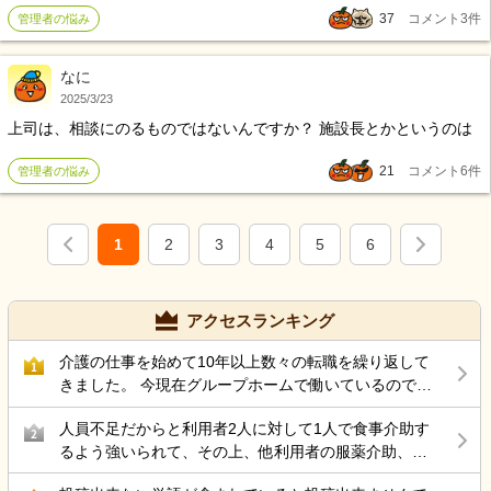
休まる時間も無いのに、 安い時給で 頑張っているからこそ、 国から
37
コメント
3
件
管理者の悩み
介護報酬があるわけで‥ 非正規のヘルパーが働いた報酬が 仕事しな
いコーディネーターの給料分を稼がねばならないのか？ こんなのっ
なに
て、有りでしょうか？
2025/3/23
上司は、相談にのるものではないんですか？ 施設長とかというのは
21
コメント
6
件
管理者の悩み
1
2
3
4
5
6
アクセスランキング
介護の仕事を始めて10年以上数々の転職を繰り返して
1
きました。 今現在グループホームで働いているのです
が 50代後半にもなりストレス性胃炎にもなったのでこ
人員不足だからと利用者2人に対して1人で食事介助す
こらで 介護の仕事から違う仕事を考えているのですが
2
るよう強いられて、その上、他利用者の服薬介助、動
結局転職サイトをみるのが介護の仕事ばかりで どうし
き回る認知症利用者の見守り、声掛けまでやらされ、
たら良いと思いますか？