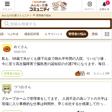
1
メニュー
ログイン
お知らせ
>
みんなの介護コミュニティ
管理者の悩み
雑談・つぶやき
感染症対策
ヒヤリハット
管理者の悩み
愚痴
めぐさん
2026/7/23
私も、58歳で夫がくも膜下出血で倒れ半年間の入院、リハビリ後，
今に至り高次脳障害で脳疾患の認知症の介護7年になります。毎日デ
イサービスに行き、月5〜6回宿泊させています。私自身働いていま
40
コメント
3
件
管理者の悩み
すが介護の方仕事なので、色々な事が手に手を取る様に分かりま
す。ですが、一番のストレスは周りの仲間の、どこどこいった！友
達とランチした！等，そんな事ばっかり話してくる事なんです。私
つつおさん
には出来ない事ばっかりで、もうストレス満杯。同じ様な人と話が
2026/7/4
したいです。
グループホームで管理者をしてます。 人員不足の為シフトの大半は
現場に入り事務的な仕事は時間外、早く出社するか残業して行って
いる現状です。 赴任して3年ぐらい経ちますが、自分の管理者として