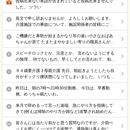
投稿出来ない単語が含まれていると投稿出来ませんで
最近自分の気持ちに余裕が持てない。
3
した。 ツラい
長文で申し訳ありませんが、よろしくお願いします。
4
介護施設での事故について、施設関係者の皆様にご意
見を伺いたく投稿します。 母は認知症があり、介護施
ご機嫌だと鼻歌が始まるかなり耳の遠い小さなおばあ
設に入所していました。 ある日の明け方、母が一人で
5
ちゃんが居て たまたまやかましい寄りの職員さんが来
施設を離設し、雨の中で転倒して大腿骨を骨折しまし
た時に 鼻歌から一気に不穏 「おおきなこえで話してる
た。 手術は無事に終わりましたが、この事故をきっか
スピーチロックとか、注意とか、 言わないようにする
わ」 と不機嫌で低く大きな声の独り言で返してて笑い
6
けに歩行ができなくなり、病院からは認知症も進行し
の無理… 待てないもの、早くしてとか言われて、 転倒
を堪えられない。
たとのお話がありました。また、要介護1だったもの
しそうになるとか危険行為しても、 本人達分からない
が、介護認定調査後には要介護3程度になる見込みとの
９４歳要介護３母親介護 先日、朝起きようとしたら自
もの、 病気だから、認知症だからで許されて、 記録残
7
説明を受けました。 施設からは「治療費は負担しま
分がギックリ腰状態になってしまいました。 いつも行
しても『仕方ないよね、割り切らなきゃ』 これで終わ
す」と説明を受けていますが、それ以外の補償につい
く接骨院で治療してもらったのですが、いつもなら楽
る 何でもかんでも虐待って言わないで… どうしろって
てはまだ話し合っていません。 そこで、介護施設で勤
昨日は、朝の7時〜21時30分勤務。 今日は、早番勤
になるのに、全く治らないまま、家に戻ろとして 外に
8
言うのよ…もう疲れた… 責任感強すぎって上司に言わ
務されている方や施設運営に携わっている方にお伺い
務。めっちゃ眠たいわ。
出たら、クラクラし汗が尋常じゃなく出てくるので 接
れた 仕方ないじゃん 事故したら…打ちどころ悪かった
したいです。 ・このような事故が起きた場合、一般的
骨院に戻って休すませてもらいました。 隠れ熱中症か
ら… ダメだ頭の中ぐっちゃぐちゃ…
にはどのような対応や補償が行われることが多いので
来月で辞めるって言った途端、急にやり方を指摘して
9
ら来た腰痛と分かり、水や経口水を飲ませてもらい要
しょうか。 ・施設側が加入している保険で対応するケ
きて(例えば掃除のやり方が雑など)攻撃され始めたんだ
約落ちたのはいいのですが、母親を一人で留守番させ
ースはありますか。 ・ご家族として確認しておいた方
けど最後の嫌がらせ？
ていたので、ケアーマネージャーさんに電話して母親
がよいことや、今後の進め方についてアドバイスがあ
皆さんには当たり前かと思う質問なのですが、介助ベ
10
を一時的に入院させる事となりました。 母親は、病院
れば教えていただきたいです。 施設を責めたいという
ッドを壁にくっつけてる状態で、通路側は真ん中にベ