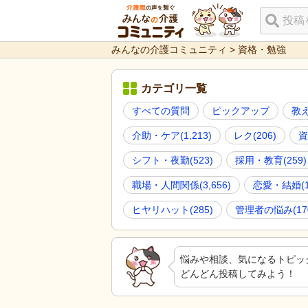
みんなの介護コミュニティ
>
資格・勉強
カテゴリ一覧
すべての質問
ピックアップ
教
介助・ケア
(
1,213
)
レク
(
206
)
資
シフト・夜勤
(
523
)
採用・教育
(
259
)
職場・人間関係
(
3,656
)
恋愛・結婚
(
ヒヤリハット
(
285
)
管理者の悩み
(
17
悩みや相談、気になるトピッ
どんどん投稿してみよう！