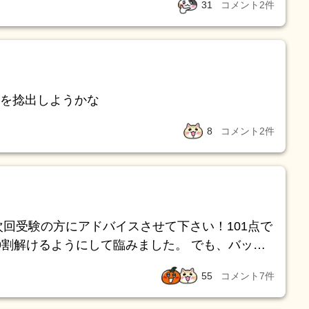
31
コメント
2
件
、カラオケアドバイザー準2級 /介護福祉士 は持
を捻出しようかな
8
コメント
2
件
けるようにして臨みました。 でも、バッチ
。医ケアは問題が少なく、分からない問題も多か
55
コメント
7
件
験やっとけばよかったと思いました。 よけれ