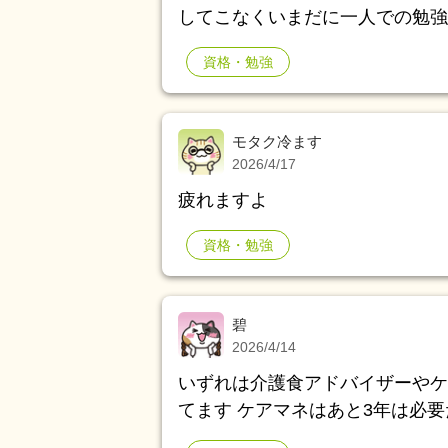
してこなくいまだに一人での勉強
に在籍しています。この前の中間
資格・勉強
学できてもその上はいけないとい
今からでも変わる方法、勉強の仕
モタク冷ます
2026/4/17
疲れますよ
資格・勉強
碧
2026/4/14
いずれは介護食アドバイザーやケ
てます ケアマネはあと3年は必要だけど(｡´-д-)ﾊｧｰ💨 介護食アドバイザーとか転職
に役立ちますか？ 他に役立つ資格があれば教