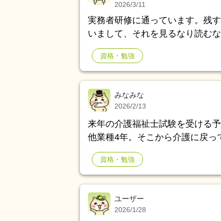
2026/3/11
実務者研修に通っています。残す
いまして、それを見るなり読むな
ん。。実務者研修受けた方、医療
資格・勉強
何かいい勉強法あったら教えてく
みなみな
2026/2/13
来年の介護福祉士試験を受ける予定の者です。 新卒で1
他業種4年。そこから介護に戻っ
す。 前の会社は例年、勤務していた施設に連絡して実務経験証明を発行してもら
資格・勉強
うようです。 かれこれ6年？ほ
す。当時はもう介護には戻らない
ん。社員番号的なものも覚えてない。 まだ来年度分のお知らせが出て
ユーザー
連絡は出来ないのですが、6年も
2026/1/28
そして無事に発行して貰えるのか