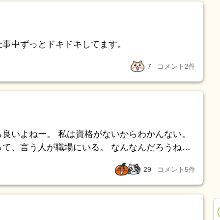
仕事中ずっとドキドキしてます。
7
コメント
2
件
いじゃんって思うけどな。
29
コメント
5
件