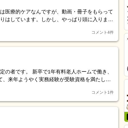
は医療的ケアなんですが、動画・冊子をもらって
りはしています。しかし、やっぱり頭に入りませ
的ケアの事前予習や勉強は、何かやりましたか？
コメント
4
件
ださい。
年有料老人ホームで働き、
て、来年ようやく実務経験が受験資格を満たしま
コメント
1
件
ど前の話だし、当然施設長も職員も変わっていま
！くらいの気持ちだったので書類等も残ってませ
いないので
前の職員が今更？って感じになるでしょうか……
不安です。