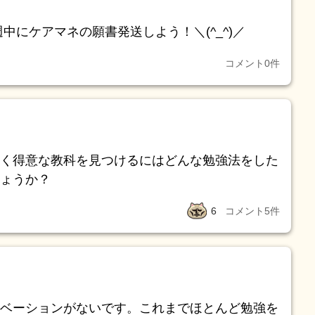
能では自宅に帰ることもあり、施設主治医ではな
中にケアマネの願書発送しよう！＼(^_^)／
ことでした。(強制退去も施設的にはしないよう
に、自分のケアが悪いのかとも考えましたし、もと
コメント
0
件
識不足もあるのかと悩みました。 介護の仕事は
りにも介護をする側の人間に人権がないこの業界
か自信がないです。 来年、介護福祉士の試験を
り悩んでいます。 もともと興味のあった登録販
か、介護福祉士を取って、条件のいいところへ転
く得意な教科を見つけるにはどんな勉強法をした
えたら嬉しいです。
ょうか？
6
コメント
5
件
ベーションがないです。これまでほとんど勉強を