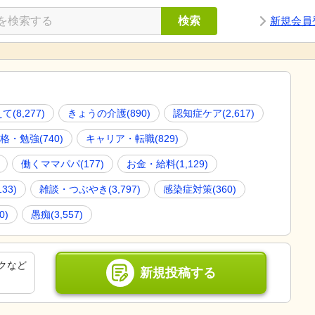
検索
新規会員
えて
(
8,277
)
きょうの介護
(
890
)
認知症ケア
(
2,617
)
格・勉強
(
740
)
キャリア・転職
(
829
)
働くママパパ
(
177
)
お金・給料
(
1,129
)
133
)
雑談・つぶやき
(
3,797
)
感染症対策
(
360
)
0
)
愚痴
(
3,557
)
クなど
新規投稿する