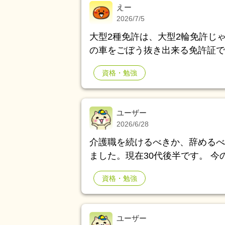
えー
2026/7/5
大型2種免許は、大型2輪免許じ
の車をごぼう抜き出来る免許証で
資格・勉強
ユーザー
2026/6/28
介護職を続けるべきか、辞めるべきか悩んでいま
ました。現在30代後半です。 
症の症状が酷く、暴力や暴言、介
資格・勉強
穏になると手がつけられず 他の
のときは命の危険を感じ、メンタ
は、今まで関わってきましたが、
ユーザー
去や精神科受診という対応があっ