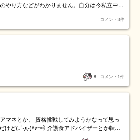
のやり方などがわかりません。自分は今私立中学
テストの返却のとき、このままじゃ高1までは進
コメント
3
件
われどうにか変わろうと今焦っています。どうか
方を教えてください。
8
コメント
1
件
アマネとか、 資格挑戦してみようかなって思っ
えて欲しいです /調剤、医療、介護事