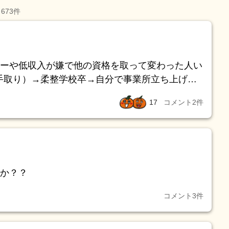
673
件
ーや低収入が嫌で他の資格を取って変わった人い
酬60万）→事業所売却し看護学校入学→看護学校
17
コメント
2
件
業診断士と社労士を目指す為TACに課金 の流
か？？
コメント
3
件