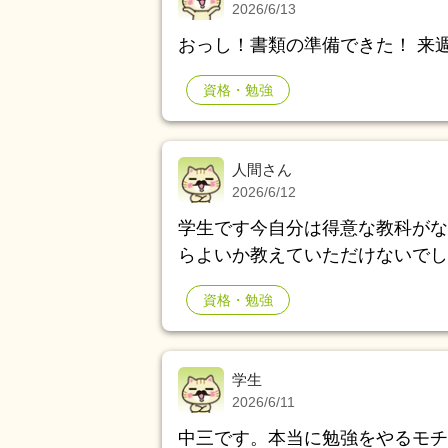
2026/6/13
者に相談したところ、小規模多機
おっし！書類の準備できた！ 来週
いため、薬の調整も家族次第との
です) 暴力行為があった夜勤中
資格・勉強
もと認知症ケアに対する自分の知
嫌いではないです。 ただ、あま
で、これから先も働いていけるの
人間さん
受けるつもりでいましたが、かな
2026/6/12
売者の資格を取って転職を考える
学生です今自分は得意な教科がな
職するか。 なにかアドバイス貰
らよいか教えていただけないでし
資格・勉強
学生
2026/6/11
中三です。本当に勉強をやるモチ