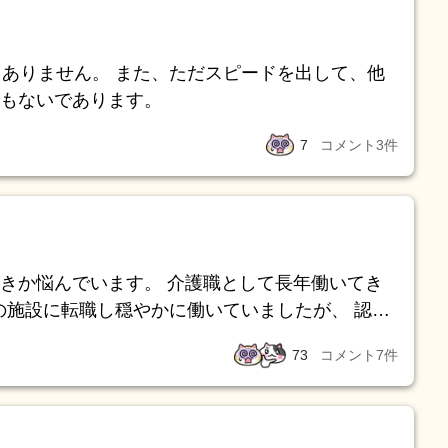
ゃありません。 また、ただスピードを出して、他
もないであります。
7
コメント
3
件
す。 介護職として長年働いてき
今の施設に転職し穏やかに働いていましたが、 認知
護拒否のある利用者さんが入居されました。 不
73
コメント
7
件
スタッフ含め夜勤中に暴力行為があり 私が夜勤中
ルがやられてしまっています。 認知症の方に
ここまで酷い症状がある方は、施設側から強制退
た為、あまり悩むことはなかったのですが 管理