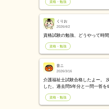
資格・勉強
務 /認知症介助士 /音楽健康指導士
ってます(介福以外は民間です)
くりお
2026/4/2
資格試験の勉強、どうやって時間
資格・勉強
音ニ
2026/3/16
介護福祉士試験合格したよー。 次回受験の方にアドバイスさせて下さい！101点で
した。過去問5年分と一問一答を9割解
リ確実に解けたのは6割位でした
資格・勉強
ったので、プラス予想問題、模擬試
ば参考にして下さい！