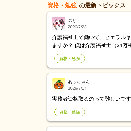
資格・勉強
の最新トピックス
のり
2026/7/28
介護福祉士で働いて、ヒエラルキ
ますか？ 僕は介護福祉士（24万手取り）→柔整学校卒→自分で事業所立ち上げ
（訪問介護・就労b経営（役員報
資格・勉強
卒→福祉コンサル立ち上げ→中小企
れです。
あっちゃん
2026/7/14
実務者資格取るのって難しいです
資格・勉強