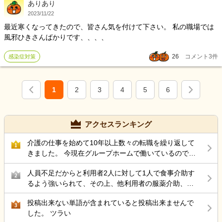
ありあり
さんにイライラしたりしますか??
2023/11/22
最近寒くなってきたので、皆さん気を付けて下さい。 私の職場では
風邪ひきさんばかりです、、、、
26
コメント
3
件
感染症対策
1
2
3
4
5
6
アクセスランキング
介護の仕事を始めて10年以上数々の転職を繰り返して
1
きました。 今現在グループホームで働いているのです
が 50代後半にもなりストレス性胃炎にもなったのでこ
人員不足だからと利用者2人に対して1人で食事介助す
こらで 介護の仕事から違う仕事を考えているのですが
2
るよう強いられて、その上、他利用者の服薬介助、動
結局転職サイトをみるのが介護の仕事ばかりで どうし
き回る認知症利用者の見守り、声掛けまでやらされ、
たら良いと思いますか？
投稿出来ない単語が含まれていると投稿出来ませんで
最近自分の気持ちに余裕が持てない。
3
した。 ツラい