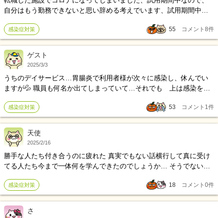
転職した施設でコロナになってしまいました、試用期間中なので、
自分はもう勤務できないと思い辞める考えでいます、試用期間中の
感染は大変反省してます、入社の際病気も見つかってしまい、勤務
55
コメント
8
件
感染症対策
先に迷惑をかけています
ゲスト
2025/3/3
うちのデイサービス…胃腸炎で利用者様が次々に感染し、休んでい
ますが💦 職員も何名か出てしまっていて…それでも 上は感染を隠
し 保健所にも届けず、営業停止にもならず… 感染拡大💦 どこの施
53
コメント
1
件
感染症対策
設でもあり得る事なのでしょうか❓
天使
2025/2/16
勝手な人たち付き合うのに疲れた 真実でもない話横行して真に受け
てる人たち今まで一体何を学んできたのでしょうか… そうでない方
もいらっしゃいます頭にきてるのあなただけじゃないからってつく
18
コメント
0
件
感染症対策
づく思います。
さ