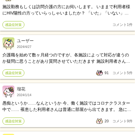
施設勤務もしくは訪問介護の方にお伺いします。 いままで利用者様
にHIV陽性の方っていらっしゃいましたか？ 「いた」「いない」
「受け入れ拒否した」等のご体験がありましたら教えてください。
コメント
1
件
感染症対策
ユーザー
2024/4/27
介護職を始めて数ヶ月経つのですが、各施設によって対応が違うの
か疑問に思うことがあり質問させていただきます 施設利用者さんが
新型コロナ陽性となった場合、職員が濃厚接触者になる基準は何な
91
コメント
5
件
感染症対策
のでしょうか？ 食事介助、排泄介助、入浴介助…利用者さんと密接
する場面が多数ある中で万が一、濃厚接触者になった場合待機期間
はあるのでしょうか？ 第五類になり緩和された施設もあるのでしょ
瑠花
うか？ 是非お話伺えたらと思います。 よろしくお願いします
2024/1/14
愚痴というか……なんというか 今、働く施設ではコロナクラスター
中で…… 罹患した利用者さんは普通に部屋から出てきます。 急に部
屋に入れられ、それが理解できないのもわかっています。 怒りたく
20
コメント
9
件
感染症対策
ないのに、怒ってしまうし、おおらかな気持ちで接したいのにイラ
イラしてしまいます。 私は介護職失格なのでしょうか……。 そんな
自分を一旦リセットしたく、今日は休んでしまいました💦💦 利用者