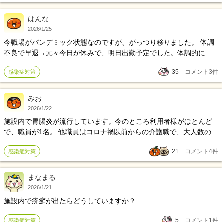
はんな
2026/1/25
今職場がパンデミック状態なのですが、がっつり移りました。 体調
不良で早退→元々今日が休みで、明日出勤予定でした。体調的には
今日1日でほとんど治っているのですが、職場に電話したところ感染
35
コメント
3
件
感染症対策
予防を考えて明日は休みになりました。 前職含めても仕事を休んだ
ことなんてなくて、まして体調的には動けるのに休む事に罪悪感を
感じています。とはいえ高齢者の施設だから感染予防は大事ですよ
みお
ね。 ただそもそも職場に電話したから｢休んで｣と言わせちゃったの
2026/1/22
かなとか、でも症状があったのに何も無かったように出勤するのも
施設内で胃腸炎が流行しています。今のところ利用者様がほとんど
変だし……とか思っています。 元気だけが取り柄なのに。次の出勤
で、職員が1名。 他職員はコロナ禍以前からの介護職で、大人数の居
の時失望されてたらどうしよう。普通にご迷惑おかけして申し訳あ
室対応や感染対応もお手の物～といった感じです。｢慣れてる｣とか
りませんだけで大丈夫でしょうか。
21
コメント
4
件
感染症対策
｢コロナの時の方が酷かった｣と聞きます。 一方私は日が浅く、これ
で合ってる？と不安になるし、自分に移ったらどうしよう、一人暮
らしなので家族に感染させる心配は無いけど、基本が健康体なので
まなまる
体調不良に慣れていない、普段はフロアでまとまっての対応なので
2026/1/21
居室対応も慣れずてんやわんやです。 今日まではたまたま入浴担当
施設内で疥癬が出たらどうしていますか？
だったので症状のない人の担当が多く、感染している方の対応はそ
こまで多くありませんでしたが明日以降はフロア担当です。手洗い
5
コメント
1
件
感染症対策