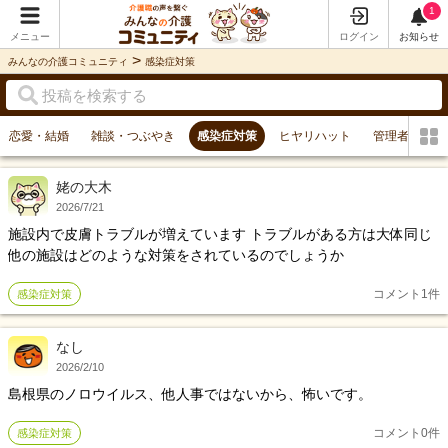
1
メニュー
ログイン
お知らせ
>
みんなの介護コミュニティ
感染症対策
恋愛・結婚
雑談・つぶやき
感染症対策
ヒヤリハット
管理者の悩み
姥の大木
2026/7/21
施設内で皮膚トラブルが増えています トラブルがある方は大体同じ
他の施設はどのような対策をされているのでしょうか
コメント
1
件
感染症対策
なし
2026/2/10
島根県のノロウイルス、他人事ではないから、怖いです。
コメント
0
件
感染症対策