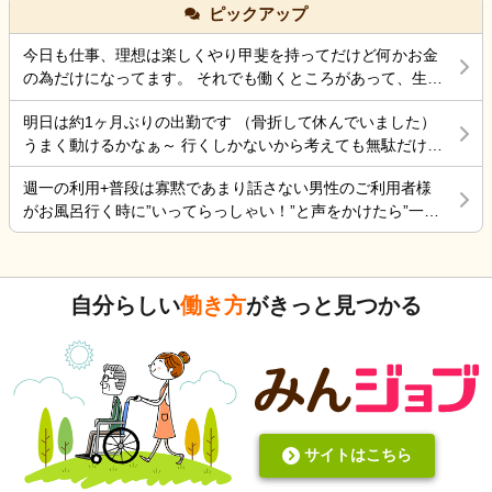
との事でした。 夕食も食べなかったみたいです。 自分
ピックアップ
ら、差し支えない範囲で教えていただけると幸いで
柵を入れても足を下ろして出れるスペースは十分にあ
の腰の状態は、それなりに動けるようになったのです
す。 よろしくお願いいたします。
るので、拘束にはならないとおもってます。てか初任
が、頭が熱中症でボワッとする感じなので、怖くて 会
今日も仕事、理想は楽しくやり甲斐を持ってだけど何かお金
者でそう習った事もあり、それが普通かと思うのです
いにいけない状態です。 ケアーマネージャーさんその
の為だけになってます。 それでも働くところがあって、生き
が…今働いてる施設の拘束委員会でそう言われてるみ
状況を相談したら、絶対に 包括ケアーに入れた方がい
ていけているのでましなのでしょうね。 一番辛いのは、お金
たいです。
いと怒られました。 以前、入れていたのですが、興奮
明日は約1ヶ月ぶりの出勤です （骨折して休んでいました）
がなく職探ししている時だったので今日も頑張ろうと思う。
するので、それを抑える薬を飲んだ表情が忘れられな
うまく動けるかなぁ～ 行くしかないから考えても無駄だけど
それにしても古株は、好き勝手だから楽しそうです。私も古
いので、入れていいのか 判断に迷っている状況です。
不安！
株の時は、そんなに仕事行くのが辛くなく毎日そこそこ楽し
週一の利用+普段は寡黙であまり話さない男性のご利用者様
その煮え切らない自分にケアーマネージャーさんは怒
くやっていました。 転職は後悔はしていませんが、誰もが上
がお風呂行く時に”いってらっしゃい！”と声をかけたら”一緒
っている事は分かっています。 毎日、散歩と昼食は寿
手くいかないのは確かですね。 そんなつぶやきです、では仕
に行く？！？”と返してくれた。 そういう想像を上回るよう
司屋のランチ 風呂に入れ身体と頭を洗ってあげ、朝昼
事行きます。
なことがあるからこの仕事って楽しいんだよな。 まだ入って
晩食事を作り 夜中は、トイレに行く度に麦茶を飲んで
4ヶ月弱しか経ってないけど。
もらう毎日 約5年やって来ましたが限界を感じていると
自分らしい
働き方
がきっと見つかる
ころです。 朝昼晩の食事中に加山雄三DVDを必ず観て
喜ぶ姿を 観るとどうしても決断出来ない自分がいま
す。 異常かな⁈
サイトはこちら