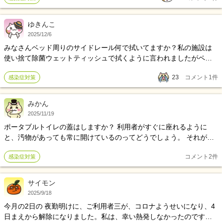
や消毒、防護服など施設で徹底されている物は当然として、何を心
がけて対応すれば良いのでしょうか？
ゆきんこ
2025/12/6
みなさんベッド周りのサイドレール何で拭いてますか？私の施設は
使い捨て除菌ウェットティッシュで拭くように言われましたがペラ
ペラだし小さくて拭きづらいです。みなさんはどうやって拭いてま
23
コメント
1
件
感染症対策
すか？
みかん
2025/11/19
ポータブルトイレの蓋はしますか？ 利用者がすぐに座れるように
と、汚物があっても常に開けているのってどうでしょう。 それが夜
間から翌日日中丸1日捨てておらず、 居室はエアコンつけっぱなしで
コメント
2
件
感染症対策
換気していることもある状態。常態化。
サイモン
2025/9/18
今月の2日の 夜勤明けに、ご利用者三が、コロナようせいになり、4
日まえから解除になりました。私は、幸い熱発しなかったのです