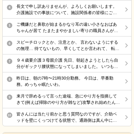
長文で申し訳ありませんが、よろしくお願いします。
4
介護施設での事故について、施設関係者の皆様にご意
見を伺いたく投稿します。 母は認知症があり、介護施
ご機嫌だと鼻歌が始まるかなり耳の遠い小さなおばあ
設に入所していました。 ある日の明け方、母が一人で
5
ちゃんが居て たまたまやかましい寄りの職員さんが来
施設を離設し、雨の中で転倒して大腿骨を骨折しまし
た時に 鼻歌から一気に不穏 「おおきなこえで話してる
た。 手術は無事に終わりましたが、この事故をきっか
スピーチロックとか、注意とか、 言わないようにする
わ」 と不機嫌で低く大きな声の独り言で返してて笑い
6
けに歩行ができなくなり、病院からは認知症も進行し
の無理… 待てないもの、早くしてとか言われて、 転倒
を堪えられない。
たとのお話がありました。また、要介護1だったもの
しそうになるとか危険行為しても、 本人達分からない
が、介護認定調査後には要介護3程度になる見込みとの
９４歳要介護３母親介護 先日、朝起きようとしたら自
もの、 病気だから、認知症だからで許されて、 記録残
7
説明を受けました。 施設からは「治療費は負担しま
分がギックリ腰状態になってしまいました。 いつも行
しても『仕方ないよね、割り切らなきゃ』 これで終わ
す」と説明を受けていますが、それ以外の補償につい
く接骨院で治療してもらったのですが、いつもなら楽
る 何でもかんでも虐待って言わないで… どうしろって
てはまだ話し合っていません。 そこで、介護施設で勤
昨日は、朝の7時〜21時30分勤務。 今日は、早番勤
になるのに、全く治らないまま、家に戻ろとして 外に
8
言うのよ…もう疲れた… 責任感強すぎって上司に言わ
務されている方や施設運営に携わっている方にお伺い
務。めっちゃ眠たいわ。
出たら、クラクラし汗が尋常じゃなく出てくるので 接
れた 仕方ないじゃん 事故したら…打ちどころ悪かった
したいです。 ・このような事故が起きた場合、一般的
骨院に戻って休すませてもらいました。 隠れ熱中症か
ら… ダメだ頭の中ぐっちゃぐちゃ…
にはどのような対応や補償が行われることが多いので
来月で辞めるって言った途端、急にやり方を指摘して
9
ら来た腰痛と分かり、水や経口水を飲ませてもらい要
しょうか。 ・施設側が加入している保険で対応するケ
きて(例えば掃除のやり方が雑など)攻撃され始めたんだ
約落ちたのはいいのですが、母親を一人で留守番させ
ースはありますか。 ・ご家族として確認しておいた方
けど最後の嫌がらせ？
ていたので、ケアーマネージャーさんに電話して母親
がよいことや、今後の進め方についてアドバイスがあ
皆さんには当たり前かと思う質問なのですが、介助ベ
10
を一時的に入院させる事となりました。 母親は、病院
れば教えていただきたいです。 施設を責めたいという
ッドを壁にくっつけてる状態で、通路側は真ん中にベ
が大嫌いなので、今日病院に電話をしたら 案の定、興
気持ちではなく、今後の対応について知識を得たいと
ッド柵を差し込むのは拘束扱いだって言われたのです
奮し、目が離せない状態なので、拘束状態に している
思い投稿しました。 同様の事例やご経験がありました
が、皆さんどう思いますか？ ちなみに自分は真ん中に