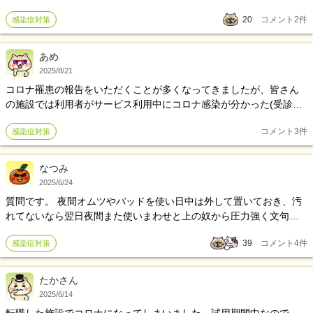
が、検査も受けてません、母が、施設に、入居してるので、あいに
20
コメント
2
件
感染症対策
いけてないのですが、いつぐらいから、あいにいけるでしょうか？
あめ
2025/8/21
コロナ罹患の報告をいただくことが多くなってきましたが、皆さん
の施設では利用者がサービス利用中にコロナ感染が分かった(受診し
て陽性がわかった)場合は、他の利用者家族に報告しますか？
コメント
3
件
感染症対策
なつみ
2025/6/24
質問です。 夜間オムツやパッドを使い日中は外して置いておき、汚
れてないなら翌日夜間また使いまわせと上の奴から圧力強く文句を
言われました、施設の経費削減だからだそうです、衛生上どうなん
39
コメント
4
件
感染症対策
でしょうか？私は使い回しはしたくない派です。
たかさん
2025/6/14