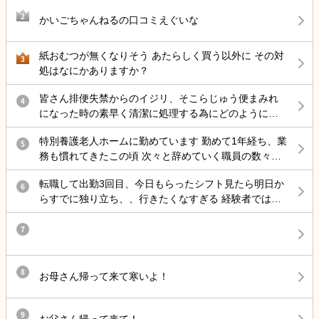
2
かいごちゃんねるの口コミえぐいな
紙おむつが無くなりそう あたらしく買う以外に その対
3
処はなにかありますか？
皆さん排便失禁からのイジリ、そこらじゅう便まみれ
4
になった時の素早く清潔に処理する為にどのようにケ
アしていますか？
特別養護老人ホームに勤めています 勤めて1年経ち、業
5
務も慣れてきたこの頃 次々と辞めていく職員の数々…
お局さんは他部署にいるので そこへ配属されない限
転職して出勤3回目、今日もらったシフト見たら明日か
り、滅多に会うことはないですが 仮に異動命令がきた
6
らすでに独り立ち、、行きたくなすぎる 経験者ではあ
ら、またあのハラスメントを 受ける日々に逆戻りかと
るけど、ブランクあって不安なこともつたえて、指導
思うと 憂鬱になります ようやくそこそこのボーナスを
長めにつけるってことだったのに
7
いただけたのに 先行き不安ですなあ
8
お母さん帰って来て寒いよ！
9