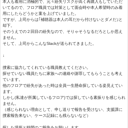
本人も着用に消極的で、元々紛失リスクが高く再購入もしていただ
いてるので、フロア職員では対策として面会時や本人希望時のみ着
用にしたらどうかと案を上げていました。
ですが、上司からは｢補聴器は本人の耳だから付けないとダメだ｣と
却下。
そのうえでの２回目の紛失なので、そりゃそうなるだろとしか思え
ません。
そして、上司からこんなSlackが送られてきました。
↓
捜索に協力してくれている職員教えてください。
探せていない職員たちに家族への連絡や謝罪してもらうことも考え
ています。
他のフロアで紛失があった時は全員一生懸命探している姿見えてい
ます。
しかし(私達が所属しているフロア)では探している素振りを感じられ
ません。
（感じられない理由として、申し送りで報告を受けない、支援課に
捜索報告来ない、ケース記録にも残らないなど）
探した場所と時間のご報告をお願いします。