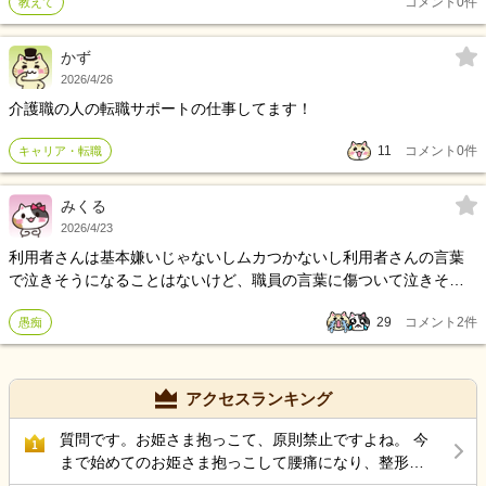
コメント
0
件
教えて
中、 担当医が退職し、往診医師は対応不可。 救急搬送を要すると判
断した時、 現場は言質を取る必要がある。 相談員にもケアマネにも
確認出来ない深夜に どれだけの職員が行動に移せるのでしょうか？
かず
家族に報告するのは勤務中の職員？ ケアマネの仕事は何処から何処
2026/4/26
まで？ 自分のテリトリー以外を拒否して 連携が成立するのだろう
介護職の人の転職サポートの仕事してます！
か？ リスクを背負うのは結局介護職員。 他は痛くも痒くもない。 職
場の人間関係の確執の先には そんな人間関係の歪みに遭遇する。 １
11
コメント
0
件
キャリア・転職
段目で転けてたら先は一歩も動けません。 介護の職場での充実感は
単なる自己満程度。 利用者を取り巻く環境にコミットして はじめて
みくる
介護と言えます。 今度はケアマネに噛みつくのかな
2026/4/23
利用者さんは基本嫌いじゃないしムカつかないし利用者さんの言葉
で泣きそうになることはないけど、職員の言葉に傷ついて泣きそう
になることは毎日だし、週の半分は泣いてる
29
コメント
2
件
愚痴
アクセスランキング
質問です。お姫さま抱っこて、原則禁止ですよね。 今
1
まで始めてのお姫さま抱っこして腰痛になり、整形受
診して、薬もらい、リハビリしています。