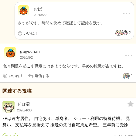
おば
…
2026/5/2
さすがです。時間を決めて確認して記録を残す。
2
いいね！
…
gajyochan
2026/5/2
色々問題を起こす職場にはさようならです。早めの転職が吉ですね。
いいね！
返信する
1
関連する投稿
ドロ沼
2026/4/30
kPは遠方居住。 自宅あり、単身者。 ショート利用の特養待機。 見
舞い、支払等を見据えて 搬送の先は自宅周辺希望。 三年前に受診履
歴ありの主治医。 かかりつけ医の訪問医療に 施設送迎定期外来受診