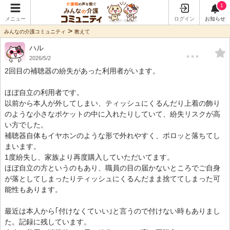
1
メニュー
ログイン
お知らせ
>
みんなの介護コミュニティ
教えて
ハル
…
2026/5/2
2回目の補聴器の紛失があった利用者がいます。
ほぼ自立の利用者です。
以前から本人が外してしまい、ティッシュにくるんだり上着の飾り
のような小さなポケットの中に入れたりしていて、紛失リスクが高
い方でした。
補聴器自体もイヤホンのような形で外れやすく、ポロッと落ちてし
まいます。
1度紛失し、家族より再度購入していただいてます。
ほぼ自立の方というのもあり、職員の目の届かないところでご自身
が落としてしまったりティッシュにくるんだまま捨ててしまった可
能性もあります。
最近は本人から｢付けなくていい｣と言うので付けない時もありまし
た。記録に残しています。