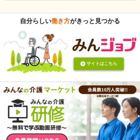
式）ってないですよね。あったらいいケアを共有できると思
いますがいかがでしょうか。 上手くいかないことや、事故未
遂記録ばかりって、すごくネガティブだと個人的に思いま
自分らしい
働き方
がきっと見つかる
す。また、介護の世界って「できて当たり前」的な思考が強
いと思います。あと変に職人みたいな考え方の人多いです
し。うつ病の人じゃないんだから、できないことばかり言っ
たらストレスたまりませんか。
サイトはこちら