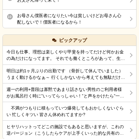
お父さん帰って来て！
お母さん僕医者になりたい今は貧しいけどお母さん心
10
配しないで！僕医者になるから！
ピックアップ
今日も仕事、理想は楽しくやり甲斐を持ってだけど何かお金
の為だけになってます。 それでも働くところがあって、生き
ていけているのでましなのでしょうね。 一番辛いのは、お金
明日は約1ヶ月ぶりの出勤です （骨折して休んでいました）
がなく職探ししている時だったので今日も頑張ろうと思う。
うまく動けるかなぁ～ 行くしかないから考えても無駄だけど
それにしても古株は、好き勝手だから楽しそうです。私も古
不安！
株の時は、そんなに仕事行くのが辛くなく毎日そこそこ楽し
週一の利用+普段は寡黙であまり話さない男性のご利用者様
くやっていました。 転職は後悔はしていませんが、誰もが上
がお風呂行く時に”いってらっしゃい！”と声をかけたら”一緒
手くいかないのは確かですね。 そんなつぶやきです、では仕
に行く？！？”と返してくれた。 そういう想像を上回るよう
事行きます。
不満がつもりに積もっていつ爆発してもおかしくないぐら
なことがあるからこの仕事って楽しいんだよな。 まだ入って
い 忙しくキツい 皆さん休めれてますか?
4ヶ月弱しか経ってないけど。
ヒヤリハットってどこの施設でもあると思いますが、これの
逆バージョン（こうしたらケアが上手くいった的な共有の書