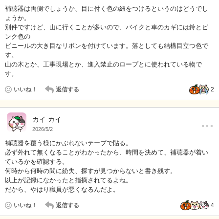
補聴器は両側でしょうか、目に付く色の紐をつけるというのはどうでし
ょうか。
別件ですけど、山に行くことが多いので、バイクと車のカギには鈴とピ
ンク色の
ビニールの大き目なリボンを付けています。落としても結構目立つ色で
す。
山の木とか、工事現場とか、進入禁止のロープとに使われている物で
す。
いいね！
返信する
2
…
カイ カイ
2026/5/2
補聴器を覆う様にかぶれないテープで貼る。
必ず外れて無くなることがわかったから、時間を決めて、補聴器が着い
ているかを確認する。
何時から何時の間に紛失、探すが見つからないと書き残す。
以上が記録になかったと指摘されてるよね。
だから、やはり職員が悪くなるんだよ。
いいね！
返信する
4