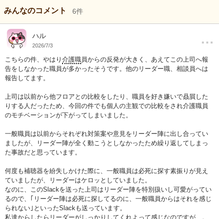
みんなのコメント
6
件
…
ハル
2026/7/3
こちらの件、やはり
介護職
員からの反発が大きく、あえてこの上司へ報
告をしなかった職員が多かったそうです。他のリーダー職、相談員へは
報告してます。
上司は以前から他フロアとの比較をしたり、職員を好き嫌いで贔屓した
りする人だったため、今回の件でも個人の主観での比較をされ介護職員
のモチベーションが下がってしまいました。
一般職員は以前からそれぞれ対策案や意見をリーダー陣に出し合ってい
ましたが、リーダー陣が全く動こうとしなかったため繰り返してしまっ
た事故だと思っています。
何度も補聴器を紛失しかけた際に、一般職員は必死に探す素振りが見え
ていましたが、リーダーはケロッとしていました。
なのに、このSlackを送った上司はリーダー陣を特別扱いし可愛がってい
るので、｢リーダー陣は必死に探してるのに、一般職員からはそれを感じ
られない｣といったSlackも送っています。
私達からしたらリーダーがしっかりしてくれよって感じなのですが…。