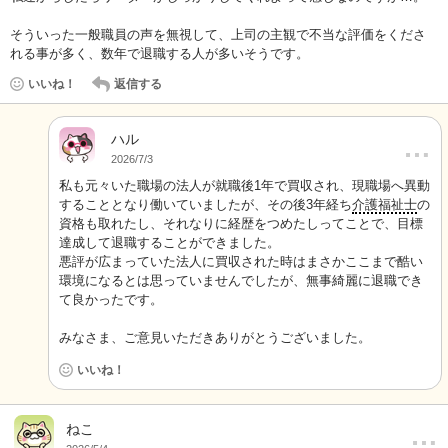
そういった一般職員の声を無視して、上司の主観で不当な評価をくださ
れる事が多く、数年で退職する人が多いそうです。
いいね！
返信する
ハル
…
2026/7/3
私も元々いた職場の法人が就職後1年で買収され、現職場へ異動
することとなり働いていましたが、その後3年経ち
介護福祉士
の
資格も取れたし、それなりに経歴をつめたしってことで、目標
達成して退職することができました。
悪評が広まっていた法人に買収された時はまさかここまで酷い
環境になるとは思っていませんでしたが、無事綺麗に退職でき
て良かったです。
みなさま、ご意見いただきありがとうございました。
いいね！
…
ねこ