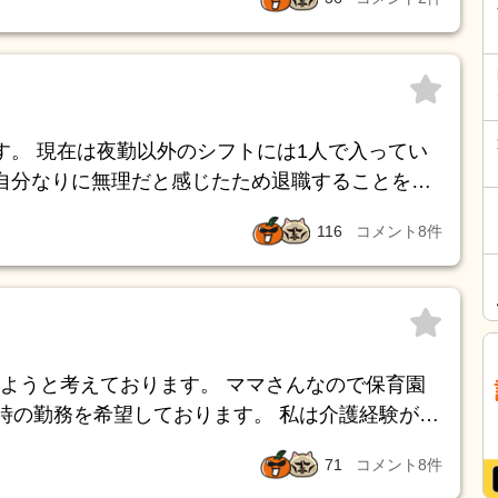
す。 現在は夜勤以外のシフトには1人で入ってい
自分なりに無理だと感じたため退職することを決
レベルが低くて 同僚の職員にも利用者の方にも迷
116
コメント
8
件
ないからです。 (たぶんこう言うと否定されるの
ばいい
希望の退職日を伝えればいいのでしょうか。 私
れよりはやくてもかまいません。 勝手をして辞める
ようと考えております。 ママさんなので保育園
て欲しいなどありますか？
4時の勤務を希望しております。 私は介護経験が浅
71
コメント
8
件