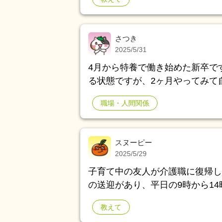
さつき
2025/5/31
4月から特養で働き始めた新卒で
る状態ですが、2ヶ月やってみて
めました。 理由は自分の仕事の
職場・人間関係
惑をかけないレベルになれそうに
で職場に伝える気はありません) 法人には1ヶ月前に言うという規定があります。
施設自体人手不足で大変そうです。 相談は退職についてどのように伝えれ
スヌーピー
かです。施設長に退職願をだして
2025/5/29
自身は6月末でも7月末でも そ
子育て中の友人が介護職に復帰し
身ですが 辞めるにしてもこうし
の送迎があり、平日の9時から1
くアドバイスできません。 友人のためにぜひみなさんの意見を聞かせてもらえな
教えて
いでしょうか？