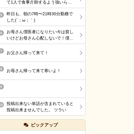
て1人で食事介助するよう強いられ
ど、無意味にトゲトゲしてるおばさ
て、その上、他利用者の服薬介助、
んって何の得があってそうするんだ
昨日も、朝の7時〜21時30分勤務で
動き回る認知症利用者の見守り、声
5
ろ。 嫌いだわ〜
した(´；ω；｀)
掛けまでやらされ、最近自分の気持
ちに余裕が持てない。
お母さん僕医者になりたい今は貧し
6
いけどお母さん心配しないで！僕医
者になるから！
7
お父さん帰って来て！
8
お母さん帰って来て寒いよ！
9
投稿出来ない単語が含まれていると
10
投稿出来ませんでした。 ツラい
ピックアップ