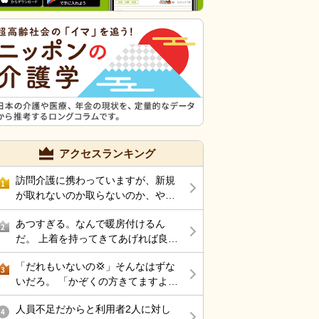
アクセスランキング
訪問介護に携わっていますが、新規
1
が取れないのか取らないのか、やる
気がないのか… 怒りを覚えるほど仕
あつすぎる。なんで暖房付けるん
事がありません。 ケアマネに対して
2
だ。 上着を持ってきてあげれば良い
電話越しで、またお願いします！(新
んじゃないの。
規依頼)と足を運ばす営業なんて皆無
「だれもいないの💢」そんなはずな
3
な上司とサ責のツケがようやく今に
いだろ。 「かぞくの方きてますよ
なって回ってきたと思っています。
💢」伝えてもらわなきゃ分からない
訪問介護の需要はそこまで減ってい
人員不足だからと利用者2人に対し
だろ。 職員あるあるなんだろうけ
4
ますか？