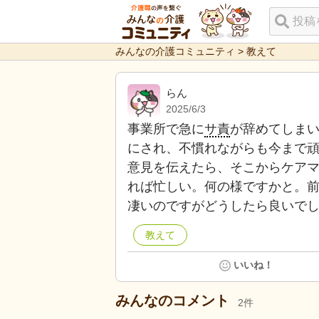
みんなの介護コミュニティ
>
教えて
らん
2025/6/3
事業所で急に
サ責
が辞めてしま
にされ、不慣れながらも今まで
意見を伝えたら、そこからケア
れば忙しい。何の様ですかと。
凄いのですがどうしたら良いで
教えて
いいね！
みんなのコメント
2
件