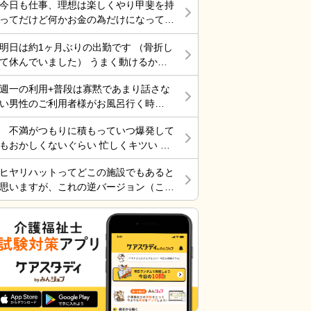
今日も仕事、理想は楽しくやり甲斐を持
ってだけど何かお金の為だけになってま
す。 それでも働くところがあって、生
明日は約1ヶ月ぶりの出勤です （骨折し
きていけているのでましなのでしょう
て休んでいました） うまく動けるかな
ね。 一番辛いのは、お金がなく職探し
ぁ～ 行くしかないから考えても無駄だ
している時だったので今日も頑張ろうと
週一の利用+普段は寡黙であまり話さな
けど不安！
思う。 それにしても古株は、好き勝手
い男性のご利用者様がお風呂行く時
だから楽しそうです。私も古株の時は、
に”いってらっしゃい！”と声をかけた
そんなに仕事行くのが辛くなく毎日そこ
不満がつもりに積もっていつ爆発して
ら”一緒に行く？！？”と返してくれた。
そこ楽しくやっていました。 転職は後
もおかしくないぐらい 忙しくキツい 皆
そういう想像を上回るようなことがある
悔はしていませんが、誰もが上手くいか
さん休めれてますか?
からこの仕事って楽しいんだよな。 ま
ないのは確かですね。 そんなつぶやき
ヒヤリハットってどこの施設でもあると
だ入って4ヶ月弱しか経ってないけど。
です、では仕事行きます。
思いますが、これの逆バージョン（こう
したらケアが上手くいった的な共有の書
式）ってないですよね。あったらいいケ
アを共有できると思いますがいかがでし
ょうか。 上手くいかないことや、事故
未遂記録ばかりって、すごくネガティブ
だと個人的に思います。また、介護の世
界って「できて当たり前」的な思考が強
いと思います。あと変に職人みたいな考