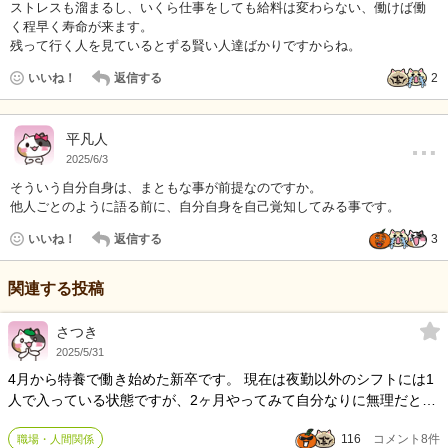
ストレスも溜まるし、いくら仕事をしても給料は変わらない、働けば働
く程早く寿命が来ます。
残って行く人を見ているとずる賢い人達ばかりですからね。
いいね！
返信する
2
…
平凡人
2025/6/3
そういう自分自身は、まともな事が前提なのですか。
他人ごとのように語る前に、自分自身を自己覚知してみる事です。
いいね！
返信する
3
関連する投稿
さつき
2025/5/31
4月から特養で働き始めた新卒です。 現在は夜勤以外のシフトには1
人で入っている状態ですが、2ヶ月やってみて自分なりに無理だと感
じたため退職することを決めました。 理由は自分の仕事のレベルが
116
コメント
8
件
職場・人間関係
低くて 同僚の職員にも利用者の方にも迷惑をかけないレベルになれ