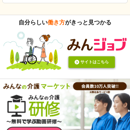
式）ってないですよね。あったらいいケアを共有できると思
いますがいかがでしょうか。 上手くいかないことや、事故未
遂記録ばかりって、すごくネガティブだと個人的に思いま
自分らしい
働き方
がきっと見つかる
す。また、介護の世界って「できて当たり前」的な思考が強
いと思います。あと変に職人みたいな考え方の人多いです
し。うつ病の人じゃないんだから、できないことばかり言っ
たらストレスたまりませんか。
サイトはこちら