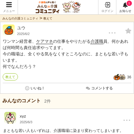
1
メニュー
ログイン
お知らせ
>
みんなの介護コミュニティ
教えて
ユウ
…
2025/6/2
ワンマン経営者、
ケアマネ
の仕事をやりたがる
介護職
員、何かあれ
ば何時間も責任追求やってます。
今の職場は、全くやる気をなくすところなのに、まともな若い子も
います。
何でなんだろう？
教えて
36
いいね！
コメントする
みんなのコメント
2
件
…
xyz
2025/6/3
まともな若い人もいずれは、介護職場に染まり変わってしまいます。