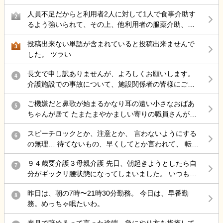
に、明るい未来など見えて来ないし、道筋が建つ頃には数年も経過
が 50代後半にもなりストレス性胃炎にもなったのでこ
人員不足だからと利用者2人に対して1人で食事介助す
する事でしょう。 様子を見て、去るかどうかを決めあぐねている。
こらで 介護の仕事から違う仕事を考えているのですが
2
るよう強いられて、その上、他利用者の服薬介助、動
結局転職サイトをみるのが介護の仕事ばかりで どうし
き回る認知症利用者の見守り、声掛けまでやらされ、
たら良いと思いますか？
投稿出来ない単語が含まれていると投稿出来ませんで
最近自分の気持ちに余裕が持てない。
3
した。 ツラい
長文で申し訳ありませんが、よろしくお願いします。
4
介護施設での事故について、施設関係者の皆様にご意
見を伺いたく投稿します。 母は認知症があり、介護施
ご機嫌だと鼻歌が始まるかなり耳の遠い小さなおばあ
設に入所していました。 ある日の明け方、母が一人で
5
ちゃんが居て たまたまやかましい寄りの職員さんが来
施設を離設し、雨の中で転倒して大腿骨を骨折しまし
た時に 鼻歌から一気に不穏 「おおきなこえで話してる
た。 手術は無事に終わりましたが、この事故をきっか
スピーチロックとか、注意とか、 言わないようにする
わ」 と不機嫌で低く大きな声の独り言で返してて笑い
6
けに歩行ができなくなり、病院からは認知症も進行し
の無理… 待てないもの、早くしてとか言われて、 転倒
を堪えられない。
たとのお話がありました。また、要介護1だったもの
しそうになるとか危険行為しても、 本人達分からない
が、介護認定調査後には要介護3程度になる見込みとの
９４歳要介護３母親介護 先日、朝起きようとしたら自
もの、 病気だから、認知症だからで許されて、 記録残
7
説明を受けました。 施設からは「治療費は負担しま
分がギックリ腰状態になってしまいました。 いつも行
しても『仕方ないよね、割り切らなきゃ』 これで終わ
す」と説明を受けていますが、それ以外の補償につい
く接骨院で治療してもらったのですが、いつもなら楽
る 何でもかんでも虐待って言わないで… どうしろって
てはまだ話し合っていません。 そこで、介護施設で勤
昨日は、朝の7時〜21時30分勤務。 今日は、早番勤
になるのに、全く治らないまま、家に戻ろとして 外に
8
言うのよ…もう疲れた… 責任感強すぎって上司に言わ
務されている方や施設運営に携わっている方にお伺い
務。めっちゃ眠たいわ。
出たら、クラクラし汗が尋常じゃなく出てくるので 接
れた 仕方ないじゃん 事故したら…打ちどころ悪かった
したいです。 ・このような事故が起きた場合、一般的
骨院に戻って休すませてもらいました。 隠れ熱中症か
ら… ダメだ頭の中ぐっちゃぐちゃ…
にはどのような対応や補償が行われることが多いので
来月で辞めるって言った途端、急にやり方を指摘して