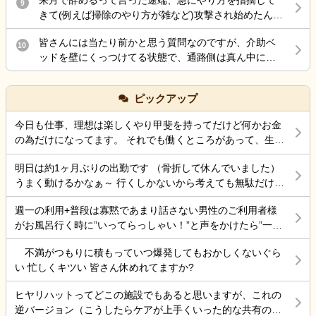
9
ら来た腰痛と分かり、水や経口水を飲ませてもらい要
しょうか。 ・施設側が加入している保険で対応するケ
きて(例えば掃除のやり方が雑など)攻撃され始めたんだ
約落ちたのはいいのですが、母親を一人で留守番させ
ースはありますか。 ・ご家族として確認しておいた方
けど最後の嫌がらせ？
ていたので、ケアーマネージャーさんに電話して母親
がよいことや、今後の進め方についてアドバイスがあ
皆さんには当たり前かと思う質問なのですが、介助ベ
10
を一時的に入院させる事となりました。 母親は、病院
れば教えていただきたいです。 施設を責めたいという
ッドを壁にくっつけてる状態で、通路側は真ん中にベ
が大嫌いなので、今日病院に電話をしたら 案の定、興
気持ちではなく、今後の対応について知識を得たいと
ッド柵を差し込むのは拘束扱いだって言われたのです
奮し、目が離せない状態なので、拘束状態に している
思い投稿しました。 同様の事例やご経験がありました
が、皆さんどう思いますか？ ちなみに自分は真ん中に
との事でした。 夕食も食べなかったみたいです。 自分
ピックアップ
ら、差し支えない範囲で教えていただけると幸いで
柵を入れても足を下ろして出れるスペースは十分にあ
の腰の状態は、それなりに動けるようになったのです
す。 よろしくお願いいたします。
るので、拘束にはならないとおもってます。てか初任
が、頭が熱中症でボワッとする感じなので、怖くて 会
今日も仕事、理想は楽しくやり甲斐を持ってだけど何かお金
者でそう習った事もあり、それが普通かと思うのです
いにいけない状態です。 ケアーマネージャーさんその
の為だけになってます。 それでも働くところがあって、生き
が…今働いてる施設の拘束委員会でそう言われてるみ
状況を相談したら、絶対に 包括ケアーに入れた方がい
ていけているのでましなのでしょうね。 一番辛いのは、お金
たいです。
いと怒られました。 以前、入れていたのですが、興奮
明日は約1ヶ月ぶりの出勤です （骨折して休んでいました）
がなく職探ししている時だったので今日も頑張ろうと思う。
するので、それを抑える薬を飲んだ表情が忘れられな
うまく動けるかなぁ～ 行くしかないから考えても無駄だけど
それにしても古株は、好き勝手だから楽しそうです。私も古
いので、入れていいのか 判断に迷っている状況です。
不安！
株の時は、そんなに仕事行くのが辛くなく毎日そこそこ楽し
週一の利用+普段は寡黙であまり話さない男性のご利用者様
その煮え切らない自分にケアーマネージャーさんは怒
くやっていました。 転職は後悔はしていませんが、誰もが上
がお風呂行く時に”いってらっしゃい！”と声をかけたら”一緒
っている事は分かっています。 毎日、散歩と昼食は寿
手くいかないのは確かですね。 そんなつぶやきです、では仕
に行く？！？”と返してくれた。 そういう想像を上回るよう
司屋のランチ 風呂に入れ身体と頭を洗ってあげ、朝昼
事行きます。
不満がつもりに積もっていつ爆発してもおかしくないぐら
なことがあるからこの仕事って楽しいんだよな。 まだ入って
晩食事を作り 夜中は、トイレに行く度に麦茶を飲んで
い 忙しくキツい 皆さん休めれてますか?
4ヶ月弱しか経ってないけど。
もらう毎日 約5年やって来ましたが限界を感じていると
ころです。 朝昼晩の食事中に加山雄三DVDを必ず観て
ヒヤリハットってどこの施設でもあると思いますが、これの
喜ぶ姿を 観るとどうしても決断出来ない自分がいま
逆バージョン（こうしたらケアが上手くいった的な共有の書
す。 異常かな⁈