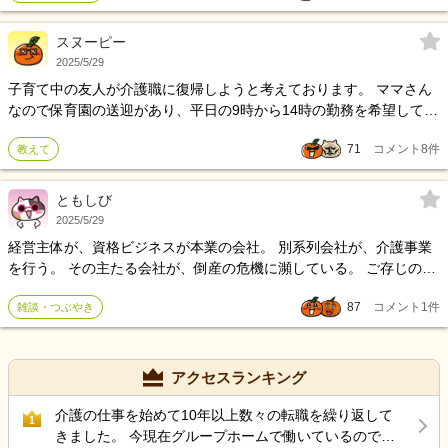
そうにないからです。 (たぶんこう言うと否定されるので職場に伝え
る気はありません) 法人には1ヶ月前に言うという規定があります。
スヌーピー
施設自体人手不足で大変そうです。 相談は退職についてどのように
2025/5/29
伝えればいいかです。施設長に退職願をだして希望の退職日を伝え
子育て中の友人が介護職に復帰しようと考えております。 ママさん
ればいいのでしょうか。 私自身は6月末でも7月末でも それよりはや
なので保育園の送迎があり、平日の9時から14時の勤務を希望してお
くてもかまいません。 勝手をして辞める身ですが 辞めるにしてもこ
ります。 私は介護経験が浅くアドバイスできません。 友人のために
うして欲しいなどありますか？
71
コメント
8
件
教えて
ぜひみなさんの意見を聞かせてもらえないでしょうか？
ともしび
2025/5/29
経営主体が、資格ビジネスが本業の会社。 別系列会社が、介護事業
を行う。 その主たる会社が、倒産の危機に瀕している。 ご存じの通
り、少子高齢化社会。 自動車の運転免許ですら取得する人が激減し
87
コメント
1
件
雑談・つぶやき
て少ない昨今、民間資格など取る人も少なく風前の灯火のような状
況です。 なので、その会社は事業転換している最中で、過渡期で
す。 本業を縮小している段階で、介護ビジネスに移行している。 一
部の元本業を残して、介護ビジネスへと集中させて行くという方針
アクセスランキング
の転換期になる。 今は、その転換縮小の段階で、介護ビジネスの収
益を赤字解消に当てている状態で、利益を吸い上げている。 その為
介護の仕事を始めて10年以上数々の転職を繰り返して
1
に、儲かっているのに働く人々に何の恩恵も無いのが現状。 この先
きました。 今現在グループホームで働いているのです