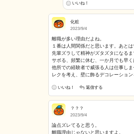
いいね！
化粧
2023/9/4
離職が多い理由だよね。
１番は人間関係だと思います。あとは
先輩ズラして精神がズタズタになるま
サボる、頻繁に休む、一か月でも早く
他所での経験者で威張る人は仕事しま
レクを考え、壁に飾るデコレーション
いいね！
返信する
？？？
2023/9/4
論点ズレてると思う。
離職理由じゃないと思いますよ。