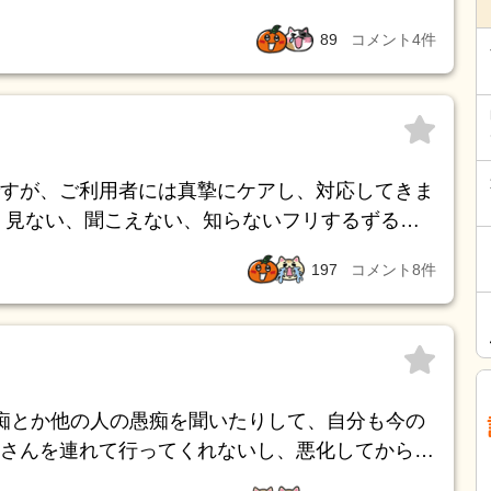
89
コメント
4
件
すが、ご利用者には真摯にケアし、対応してきま
、見ない、聞こえない、知らないフリするずるい
してきました。しかし先日、デイで人一倍注文が
197
コメント
8
件
、公の場で大きな声で叱責を受けました。詳細は
で、カチンときたのです。 私は上から目線では
人はそこまで呆けていない という怒りでした。
反省したと同時に、以前から、前職員が、このご
言っているなか、、私の中で、「でも、この人は
痴とか他の人の愚痴を聞いたりして、自分も今の
いう気持ちがありました。その位、ケアさせて頂
さんを連れて行ってくれないし、悪化してから動
数分後、さっきはごめなさい と謝られてたので
分も共感する事があったので話しを聞いたり言っ
以降、仕事なので、きちんとやっていますが、気