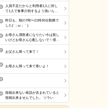
💢」伝えてもらわなきゃ分からない
訪問介護の需要はそこまで減ってい
人員不足だからと利用者2人に対し
だろ。 職員あるあるなんだろうけ
4
ますか？
て1人で食事介助するよう強いられ
ど、無意味にトゲトゲしてるおばさ
て、その上、他利用者の服薬介助、
んって何の得があってそうするんだ
昨日も、朝の7時〜21時30分勤務で
動き回る認知症利用者の見守り、声
5
ろ。 嫌いだわ〜
した(´；ω；｀)
掛けまでやらされ、最近自分の気持
ちに余裕が持てない。
お母さん僕医者になりたい今は貧し
6
いけどお母さん心配しないで！僕医
者になるから！
7
お父さん帰って来て！
8
お母さん帰って来て寒いよ！
9
投稿出来ない単語が含まれていると
10
投稿出来ませんでした。 ツラい