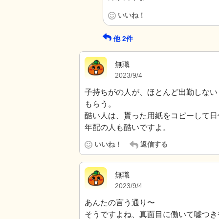
いいね！
他
2
件
無職
2023/9/4
子持ちがの人が、ほとんど出勤しない
もらう。
酷い人は、貰った用紙をコピーして日
年配の人も酷いですよ。
いいね！
返信する
無職
2023/9/4
あんたの言う通り〜
そうですよね、真面目に働いて嘘つき