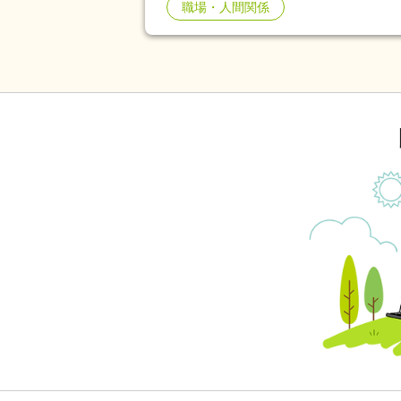
職場・人間関係
たりしてましたけど、途中で嫌い
持ちが全く入らなくなりました。
いです。仕事の失敗とか自分もす
いた。それだけです。因みに、叱
れを言われたり、口も軽いのでそ
ダーにも、がっかりしました。 
だからと言って態度に出さないよう
り出来事でした。
も自分と2個下の子が嫌いと言っ
すごかったので、だからかぁと思
「あの人私に態度がすごいんです
その次の日、その2個下が出勤で
出勤でした、愚痴を言ってた人は
よね、本当は自分が上にいないと
といけないところなんですよね、
の仕事を手伝ったりしてたのでほ
言ってた人が上の階の仕事をしてました。 まぁそしたら帰り
嫌で、次の日もいつもはおはよー
は、おはよ、5階は変わりないか
うわー、と思いながらでした、そ