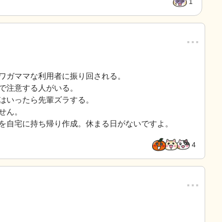
1
…
ワガママな利用者に振り回される。
で注意する人がいる。
はいったら先輩ズラする。
せん。
を自宅に持ち帰り作成。休まる日がないですよ。
4
…