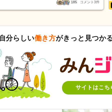
185
コメント
3
件
な職員はいるの？っと言われたので、この人は嫌
 私が勝手に、このご利用者に良い方に期待して
るのに他の人がしたらすごい攻めてきたり裏でそ
責最中に、割って入らなかった、そばに居たリー
の人は好きじゃ無いですと話をしたりしました。
自分の身は自分で守らないといけない事をしっか
に、普通に話すようにしてますけど。 その人
ており、その人はその嫌いな人に対しての態度が
自分らしい
働き方
がきっと見つか
いながら聞いてました。その2個下の子にもよく
よね」と相談うけてたのであぁと思いながら。
自分と、愚痴を言ってた人とあと自分と1個下のが
その2個下の子が嫌いなので上の階にいたんです
いけないと決まりはないのですが、自分がいない
けど自分も気を遣って下の方にずっといてそっち
ぼ2個下の子と1個下の子いたんですよね。愚痴を
その人すっごい不機
サイトはこち
ー！って言って話してくれるんですけど、その日
ら、、、。とツーンってしてる感じだったので、
の人が帰る時に突撃して、やっぱり怒ってます