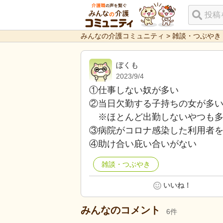
みんなの介護コミュニティ
>
雑談・つぶやき
ぼくも
2023/9/4
①仕事しない奴が多い
②当日欠勤する子持ちの女が多
※ほとんど出勤しないやつも多
③病院がコロナ感染した利用者
④助け合い庇い合いがない
雑談・つぶやき
いいね！
みんなのコメント
6
件