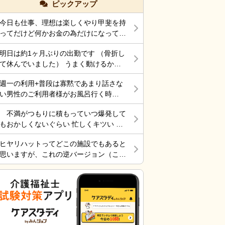
ピックアップ
今日も仕事、理想は楽しくやり甲斐を持
ってだけど何かお金の為だけになってま
す。 それでも働くところがあって、生
明日は約1ヶ月ぶりの出勤です （骨折し
きていけているのでましなのでしょう
て休んでいました） うまく動けるかな
ね。 一番辛いのは、お金がなく職探し
ぁ～ 行くしかないから考えても無駄だ
している時だったので今日も頑張ろうと
週一の利用+普段は寡黙であまり話さな
けど不安！
思う。 それにしても古株は、好き勝手
い男性のご利用者様がお風呂行く時
だから楽しそうです。私も古株の時は、
に”いってらっしゃい！”と声をかけた
そんなに仕事行くのが辛くなく毎日そこ
不満がつもりに積もっていつ爆発して
ら”一緒に行く？！？”と返してくれた。
そこ楽しくやっていました。 転職は後
もおかしくないぐらい 忙しくキツい 皆
そういう想像を上回るようなことがある
悔はしていませんが、誰もが上手くいか
さん休めれてますか?
からこの仕事って楽しいんだよな。 ま
ないのは確かですね。 そんなつぶやき
ヒヤリハットってどこの施設でもあると
だ入って4ヶ月弱しか経ってないけど。
です、では仕事行きます。
思いますが、これの逆バージョン（こう
したらケアが上手くいった的な共有の書
式）ってないですよね。あったらいいケ
アを共有できると思いますがいかがでし
ょうか。 上手くいかないことや、事故
未遂記録ばかりって、すごくネガティブ
だと個人的に思います。また、介護の世