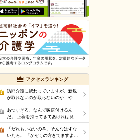
アクセスランキング
訪問介護に携わっていますが、新規
1
が取れないのか取らないのか、やる
気がないのか… 怒りを覚えるほど仕
あつすぎる。なんで暖房付けるん
事がありません。 ケアマネに対して
2
だ。 上着を持ってきてあげれば良い
電話越しで、またお願いします！(新
んじゃないの。
規依頼)と足を運ばす営業なんて皆無
「だれもいないの💢」そんなはずな
3
な上司とサ責のツケがようやく今に
いだろ。 「かぞくの方きてますよ
なって回ってきたと思っています。