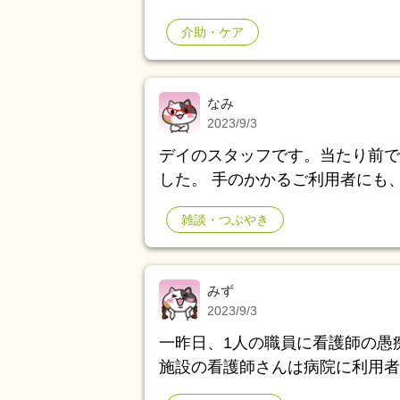
介助・ケア
なみ
2023/9/3
デイのスタッフです。当たり前で
した。 手のかかるご利用者にも
スタッフをよそに、自社的に対応
雑談・つぶやき
多く、手のかかる、ご利用者から
省きますが、私と会話している中
なく、優しく言ったのですが、本
みず
ご利用者に申し訳ない事した と
2023/9/3
利用者の傲慢な自分勝手の性格と
一昨日、1人の職員に看護師の愚
私には、心許している」はず。と
施設の看護師さんは病院に利用者
いていました。このご利用者から
いたりとか口だけだっりとかで自
すが、正直微妙な気持ちでした。