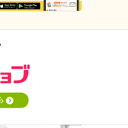
界って「できて当たり前」的な思考が強
いと思います。あと変に職人みたいな考
え方の人多いですし。うつ病の人じゃな
いんだから、できないことばかり言った
らストレスたまりませんか。
る
ら