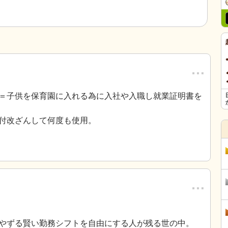
…
＝子供を保育園に入れる為に入社や入職し就業証明書を
付改ざんして何度も使用。
…
やずる賢い勤務シフトを自由にする人が残る世の中。