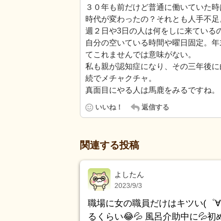
３０年も前だけど普通に働いていた時
時代が変わったの？それとも人手不足
週２日や3日の人は何をしに来ている
自分の空いている時間や曜日固定。年
てこれませんでは意味がない。
私も親が認知症になり、その三年後に
続でメチャクチャ。
真面目にやる人は馬鹿をみるですね。
いいね！
返信する
関連する投稿
よしたん
2023/9/3
職場に女の職員だけはキツい(゜∀
るくらい😂💦 風呂介助中に💦初