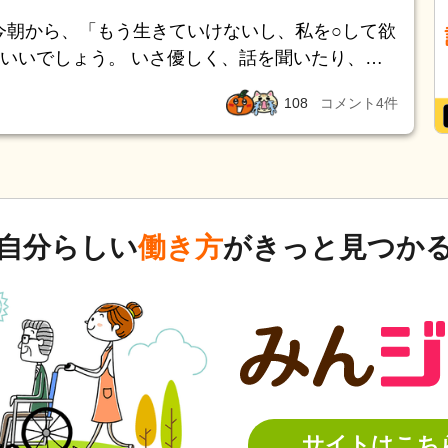
症の親を入れますか？
 今朝から、「もう生きていけないし、私を○して欲
いいでしょう。 いさ優しく、話を聞いたり、歩
。介護認定申請中で進捗を聞くと、14日の審査会
108
コメント
4
件
マネさんもいません。病院にも連れて行けませ
ようもなく、救急車のお世話になりました。答え
ています。
自分らしい
働き方
がきっと見つか
サイトはこち