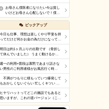
お母さん僕医者になりたい今は貧し
10
いけどお母さん心配しないで！僕医
者になるから！
ピックアップ
今日も仕事、理想は楽しくやり甲斐を持
ってだけど何かお金の為だけになってま
す。 それでも働くところがあって、生
明日は約1ヶ月ぶりの出勤です （骨折し
きていけているのでましなのでしょう
て休んでいました） うまく動けるかな
ね。 一番辛いのは、お金がなく職探し
ぁ～ 行くしかないから考えても無駄だ
している時だったので今日も頑張ろうと
週一の利用+普段は寡黙であまり話さな
けど不安！
思う。 それにしても古株は、好き勝手
い男性のご利用者様がお風呂行く時
だから楽しそうです。私も古株の時は、
に”いってらっしゃい！”と声をかけた
そんなに仕事行くのが辛くなく毎日そこ
不満がつもりに積もっていつ爆発して
ら”一緒に行く？！？”と返してくれた。
そこ楽しくやっていました。 転職は後
もおかしくないぐらい 忙しくキツい 皆
そういう想像を上回るようなことがある
悔はしていませんが、誰もが上手くいか
さん休めれてますか?
からこの仕事って楽しいんだよな。 ま
ないのは確かですね。 そんなつぶやき
ヒヤリハットってどこの施設でもあると
だ入って4ヶ月弱しか経ってないけど。
です、では仕事行きます。
思いますが、これの逆バージョン（こう
したらケアが上手くいった的な共有の書
式）ってないですよね。あったらいいケ