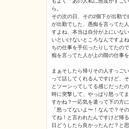
もよく「あの人私に態度がすご
ら。
その次の日、その2個下が出勤で
が出勤でした、愚痴を言ってた人
すよね、本当は自分が上にいな
いといけないところなんですよ
ちの仕事を手伝ったりしてたので
痴を言ってた人が上の階の仕事
まぁそしたら帰りその人すっご
って話してくれるんですけど、そ
とツーンってしてる感じだった
時に突撃して、やっぱり怒って
すかね？一応気を遣って下の方
「怒ってないよ〜！なんで？そ
てね！と言われたんですけど帰
日どうしたら良かったんだ？と