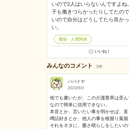
いので2人はいらないんですよね
子も働きづらかったりしてたの
いので自分はどうしてたら良か
い。
職場・人間関係
いいね！
みんなのコメント
3
件
パパイヤ
2023/9/3
他でも書いたが、この介護業界は歪ん
なので簡単に信用できない。
本音とか、言いたい事を明かせば、直
噂話好きとか、他人の事を根掘り葉掘
それをネタに、憂さ晴らしをしたいの