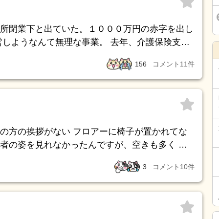
所閉業下と出ていた。１０００万円の赤字を出し
営しようなんて無理な事業。 去年、介護保険支給
民間で入って今後は自分達で何とかやっていって
156
コメント
11
件
の方の挨拶がない フロアーに椅子が置かれてな
者の姿を見れなかったんですが、空きも多く ケ
てるとかで一押しされました。 独立型？か、ベ
3
コメント
10
件
保険からで賄えますし、看取りまで受けますとの
院へは行かなくても 訪問診療があり、大体がその
面とかは良さそうなんですが、フロアーの片隅に
おらず、 スタッフの挨拶が無くこちらから挨拶