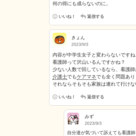
何の得にも成らないのに。
いいね！
返信する
きょん
2023/9/3
内容が中学生女子と変わらないですね
看護師って沢山いるんですかね？
少ない人数で回しているなら、看護師
介護士
でも
ケアマネ
でも全く問題あり
それならそもそも家族は連れて行けな
いいね！
返信する
みず
2023/9/3
自分達が気づいて訴えても看護師