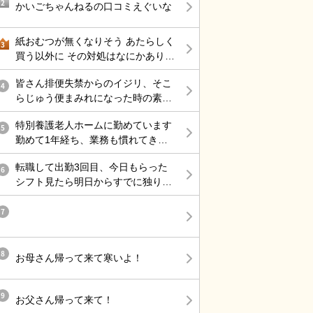
診して、薬もらい、リハビリしてい
2
かいごちゃんねるの口コミえぐいな
ます。
紙おむつが無くなりそう あたらしく
3
買う以外に その対処はなにかありま
すか？
皆さん排便失禁からのイジリ、そこ
4
らじゅう便まみれになった時の素早
く清潔に処理する為にどのようにケ
特別養護老人ホームに勤めています
アしていますか？
5
勤めて1年経ち、業務も慣れてきた
この頃 次々と辞めていく職員の数々
転職して出勤3回目、今日もらった
… お局さんは他部署にいるので そ
6
シフト見たら明日からすでに独り立
こへ配属されない限り、滅多に会う
ち、、行きたくなすぎる 経験者では
ことはないですが 仮に異動命令がき
あるけど、ブランクあって不安なこ
7
たら、またあのハラスメントを 受け
ともつたえて、指導長めにつけるっ
る日々に逆戻りかと思うと 憂鬱にな
てことだったのに
ります ようやくそこそこのボーナス
8
をいただけたのに 先行き不安ですな
お母さん帰って来て寒いよ！
あ
9
お父さん帰って来て！