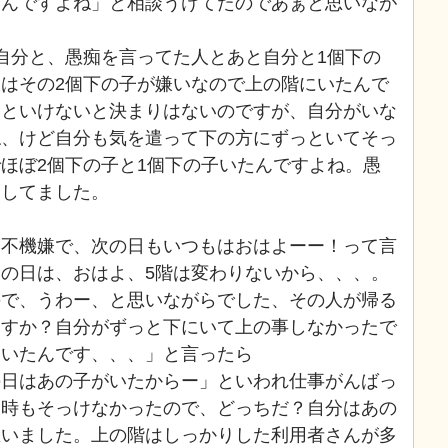
いんですよね」と相談うけてたのであぁと思いなが
自分と、愚痴を言ってた人とあと自分と1個下の
はその2個下の子が嫌いなので上の階にいたんで
いといけないと決まりはないのですが、自分がいな
ね、けど自分も気を遣って下の方にずっといてそっ
ほぼ2個下の子と1個下の子いたんですよね。愚
をしてました。
い不機嫌で、次の日もいつもはおはよーー！って言
の日は、おはよ、5階は変わりないから、、、。
ので、うわー、と思いながらでした、その人が帰る
ますか？自分がずっと下にいて上の事しなかったで
にいたんです、、、」と言ったら
の日はあの子がいたからー」といわれ仕事がんばっ
る時もそっけなかったので、どっちだ？自分はあの
思いました。上の階はしっかりした利用者さんが多