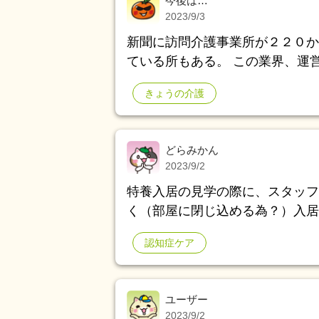
今後は…
2023/9/3
新聞に訪問介護事業所が２２０か
ている所もある。 この業界、運
が１０兆円超えた。 介護保険、
きょうの介護
ねと国から言われそう(ﾉД`)ｼｸｼｸ
どらみかん
2023/9/2
特養入居の見学の際に、スタッフ
く（部屋に閉じ込める為？）入居
アマネの知り合いの方が経営され
認知症ケア
ッド代やその他の費用も全て介護
事。 そして、持病があっても病
施設内で済むと謳っており 金額
ユーザー
椅子を積み上げ、テレビもついて
2023/9/2