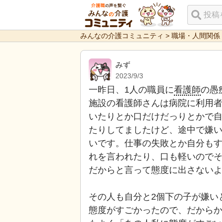
みんなの介護コミュニティ
>
職場・人間関係
みず
2023/9/3
一昨日、1人の職員に
看護師
の愚
施設の看護師さんは病院に利用
いたりとか口だけだっりとかで
たりしてましたけど、途中で嫌
いです。仕事の失敗とか自分も
れを言われたり、口も軽いので
だからと言って態度に出さない
その人も自分と2個下の子が嫌い
態度がすごかったので、だからか