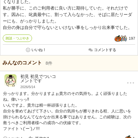
くなりました。
私が勝手に、このご利用者に良い方に期待していた。それだけで
す。因みに、叱責最中に、割って入らなかった、そばに居たリーダ
ーにも、がっかりしました。
自分の身は自分で守らないといけない事をしっかり出来事でした。
雑談・つぶやき
197
いいね！
コメントする
みんなのコメント
8
件
初見 初見でついコ
…
メントです
2026/5/14
分っかります。分かりますよぉ貴方のその気持ち。よく頑張りました
ね。偉いっっ‼
いんですよ。貴方は精一杯頑張りました。
自分を誉めてあげて下さい。自分の気持ちが擦りきれる程、人に思いを
掛けられるなんてなかなか出来る事ではありません。この経験は、次の
救うべきご利用者様への成功への伏線です。
ファイトヽ(´ー`)ノ!!!