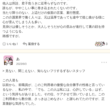
他人は所詮、君子危うきに近寄らずなのです。
誰もが、ややこしい事に巻き込まれたくないのです。
当たり障りのない、上辺だけの仮面の言葉、素行態度。
この介護業界で働く人々は、元は温厚であっても途中で捻じ曲がる様に
心が歪んでしまう人も多い。
見掛けは優しそうとか、大人しそうだが心の歪みが進行して裏の顔を持
つようになる。
雑感ですが。
いいね！
返信する
3
…
あ
2023/9/3
> 見ない、聞こえない、知らないフリするずるいスタッフ
この人達も
以前から、前職員が、このご利用者の傲慢な自分勝手の性格と言ってい
るなか、、私の中で、「でも、この人は私には、心許している」はず。
という気持ちがありました。その位、ケアさせて頂いていました。この
ご利用者から数分後、さっきはごめなさい と謝られてたのですが、正
直微妙な気持ちでした。