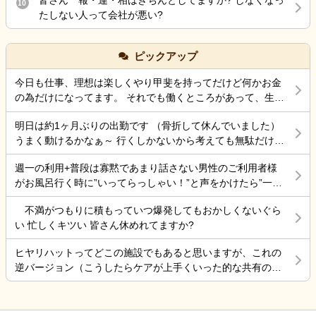
10
す。 これまではそういうやり取りも普通に名前だった
方しかいない、看護師がいない日があり、出勤しても
たしない人って会社が悪い?
ので、慣れません。これは他の施設でよくある事なの
業務がそもそも回らない状態です。でも運営する気
でしょうか？
満々なんです。退職届を提出した際にその点を指摘し
ても「あーシフト組んだ人に組み直させる」と言うだ
ピックアップ
けで、いまだに動きがありません。組み直せるわけが
今日も仕事、理想は楽しくやり甲斐を持ってだけど何かお金
ないし、人員配置基準も破綻してるのにまだ諦めない
の為だけになってます。 それでも働くところがあって、生き
んです。入浴介助もレクも送迎も記録業務もまともに
ていけているのでましなのでしょうね。 一番辛いのは、お金
出来る人がいないのに、1人では無理といっても聞きま
明日は約1ヶ月ぶりの出勤です （骨折して休んでいました）
がなく職探ししている時だったので今日も頑張ろうと思う。
せん。 この場合、無理にでも出勤しなければならない
うまく動けるかなぁ～ 行くしかないから考えても無駄だけど
それにしても古株は、好き勝手だから楽しそうです。私も古
のでしょうか？体調不良で休みたいけど、周りの職員
不安！
株の時は、そんなに仕事行くのが辛くなく毎日そこそこ楽し
にもお客様にも迷惑が掛かる。けど、自分の身体が万
週一の利用+普段は寡黙であまり話さない男性のご利用者様
くやっていました。 転職は後悔はしていませんが、誰もが上
全でない状態で不安です。
がお風呂行く時に”いってらっしゃい！”と声をかけたら”一緒
手くいかないのは確かですね。 そんなつぶやきです、では仕
に行く？！？”と返してくれた。 そういう想像を上回るよう
事行きます。
不満がつもりに積もっていつ爆発してもおかしくないぐら
なことがあるからこの仕事って楽しいんだよな。 まだ入って
い 忙しくキツい 皆さん休めれてますか?
4ヶ月弱しか経ってないけど。
ヒヤリハットってどこの施設でもあると思いますが、これの
逆バージョン（こうしたらケアが上手くいった的な共有の書
式）ってないですよね。あったらいいケアを共有できると思
いますがいかがでしょうか。 上手くいかないことや、事故未
遂記録ばかりって、すごくネガティブだと個人的に思いま