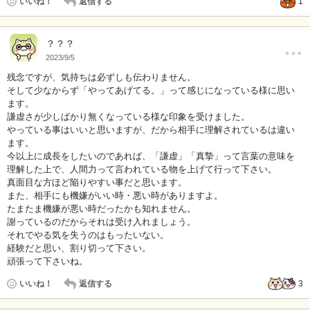
いいね！
返信する
1
…
？？？
2023/9/5
残念ですが、気持ちは必ずしも伝わりません。
そして少なからず「やってあげてる。」って感じになっている様に思い
ます。
謙虚さが少しばかり無くなっている様な印象を受けました。
やっている事はいいと思いますが、だから相手に理解されているは違い
ます。
今以上に成長をしたいのであれば、「謙虚」「真摯」って言葉の意味を
理解した上で、人間力って言われている物を上げて行って下さい。
真面目な方ほど陥りやすい事だと思います。
また、相手にも機嫌がいい時・悪い時がありますよ。
たまたま機嫌が悪い時だったかも知れません。
謝っているのだからそれは受け入れましょう。
それでやる気を失うのはもったいない。
経験だと思い、割り切って下さい。
頑張って下さいね。
いいね！
返信する
3