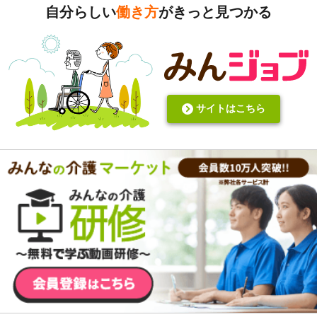
自分らしい
働き方
がきっと見つかる
す。また、介護の世界って「できて当たり前」的な思考が強
いと思います。あと変に職人みたいな考え方の人多いです
し。うつ病の人じゃないんだから、できないことばかり言っ
たらストレスたまりませんか。
サイトはこちら