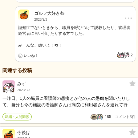
ゴルフ大好き👍
…
2023/9/3
認知症でないときから、職員を呼びつけて説教したり、管理者
経営者に言い付けたりする方でした。
みーんな、嫌いよ！👅！
2
いいね！
関連する投稿
みず
2023/9/3
一昨日、1人の職員に看護師の愚痴とか他の人の愚痴を聞いたりし
て、自分も今の施設の看護師さんは病院に利用者さんを連れて行っ
てくれないし、悪化してから動いたりとか口だけだっりとかで自分
185
コメント
3
件
職場・人間関係
も共感する事があったので話しを聞いたり言ったりしてましたけ
ど、途中で嫌いな職員はいるの？っと言われたので、この人は嫌い
です。仕事の失敗とか自分もするのに他の人がしたらすごい攻めて
今後は…
きたり裏でそれを言われたり、口も軽いのでその人は好きじゃ無い