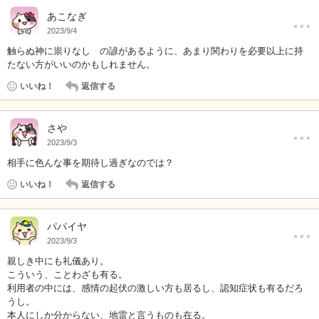
…
あこなぎ
2023/9/4
触らぬ神に祟りなし の諺があるように、あまり関わりを必要以上に持
たない方がいいのかもしれません。
いいね！
返信する
…
さや
2023/9/3
相手に色んな事を期待し過ぎなのでは？
いいね！
返信する
…
パパイヤ
2023/9/3
親しき中にも礼儀あり。
こういう、ことわざも有る。
利用者の中には、感情の起伏の激しい方も居るし、認知症状も有るだろ
うし。
本人にしか分からない、地雷と言うものも在る。