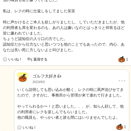
私は、レクの時に仕返しをしてました笑笑
時に声かけるとご本人も欲しがりましたし、していただきましたが、他
の利用者も席を変わるのも、あの人は嫌いなのとはっきりと仰有るほど
皆に嫌われていました。
ちょうど認知症の入り口の方でした。
認知症だから仕方ないと思いつつも他のことでもあったので、内心、あ
なたは良い死に方しないよと叫びました。
いいね！
返信する
1
ゴルフ大好き👍
…
2023/9/3
いくら説明しても思い込みが酷く、レクの時に罵声浴びせてき
たので、さすがに、事務所から管理が来て連れて行きました。
やってられるかー！と思いました。、、が、知らん顔して、他
の利用者にレクを楽しんでもらいました。
他の職員も、やっかい者と誰も間にはいりませんでしたよ。
1
いいね！