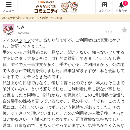
1
メニュー
ログイン
お知らせ
>
みんなの介護コミュニティ
雑談・つぶやき
なみ
…
2023/9/3
デイの
スタッフ
です。当たり前ですが、ご利用者には真摯にケア
し、対応してきました。
手のかかるご利用者にも、見ない、聞こえない、知らないフリする
ずるいスタッフをよそに、自社的に対応してきました。しかし先
日、デイで人一倍注文が多く、手のかかる、ご利用者から、公の場
で大きな声で叱責を受けました。詳細は省きますが、私と会話して
いる中で、カチンときたのです。
私は上から目線ではなく、優しく言ったのですが、本人はそこまで
呆けていない という怒りでした。ご利用者に申し訳ない事した
と反省したと同時に、以前から、前職員が、このご利用者の傲慢な
自分勝手の性格と言っているなか、、私の中で、「でも、この人は
私には、心許している」はず。という気持ちがありました。その
位、ケアさせて頂いていました。このご利用者から数分後、さっき
はごめなさい と謝られてたのですが、正直微妙な気持ちでした。
以降、仕事なので、きちんとやっていますが、気持ちが全く入らな