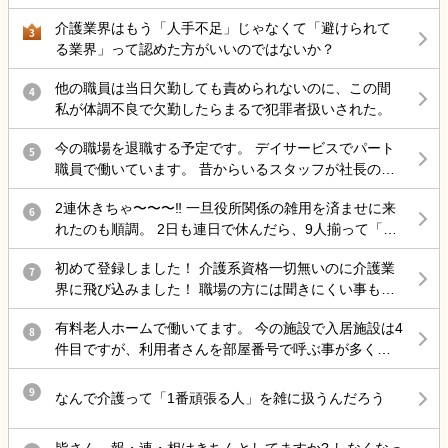
めよう。
た。上の階はしっかりした利用者さんが多いので2人はいらないんで
介護業界はもう「人手不足」じゃなくて「避けられて
すよね。なんか、えぇーー。ってなってます。2個下の子も働きづら
3
る業界」って認めた方がいいのではないか？
かったりしてたので。施設長に前言ったりしたけど全く動いてくれ
ないので自分はどうしてたら良かったんだよ、、、。と思います。
他の職員は当日欠勤しても責められないのに、この間
4
ほんと面倒くさい。
私が体調不良で欠勤したらまるで犯罪者扱いされた。
今の職場を退職する予定です。 デイサービスでパート
5
職員で働いています。 昔からいるスタッフが社長の考
えについて行けずに連鎖退職され、人手不足な状態に
2連休きちゃ〜〜〜‼️ 一旦役所関係の雑用を済ませに来
も関わらず運営を続けています。看護師はいない(非常
6
れたのも順調。 2日も連日で休んだら、9人揃って「初
勤の方もいますが、1人なので配置不足)。生活相談員
めまして」から始まるから特に不穏マン相手は面倒に
もいない、何なら施設長的な役割を出来る人がいな
初めて登録しました！ 介護系資格一切無いのに介護業
はなる
7
い。周りは70代の方(入浴-移乗介助・送迎不可)ばかり
界に飛び込みました！ 職場の方には聞きにくい事もあ
と自分への負担が大きい事から辞めようと決めまし
るし色々教えてください！
た。 特に引き止められることも無かったのですが、有
有料老人ホームで働いてます。 今の施設で入居施設は4
8
給が残っている為、消費したいと申し出ると、『買い
件目ですが、利用者さんを部屋番号で呼ぶ事が多く違
取らせてくれ」と言われました。転職活動もしたい
和感を感じてます。 もちろん本人に話しかける時は名
為、シフトが組まれている状態ではあったのですが、
前です。職員同士で「この飲み物誰に出すの？」と
9
なんで介護って「1番頑張る人」を雑に扱うんだろう
振り分けて欲しいと頼みました。不服そうな感じで、
か、「あと誰をレクに誘導しますか？」みたいな確認
有耶無耶にされないか心配です。 何よりも現在組まれ
のやり取りの時に部屋番号で返ってくることが多いで
ている勤務が自分以外送迎が出来る人がいない+上記の
皆さん 報・連・相はきちんとしてますか? しなくなっ