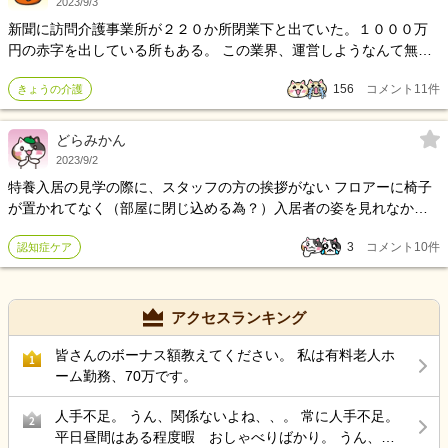
2023/9/3
ですと話をしたりしました。だからと言って態度に出さないよう
新聞に訪問介護事業所が２２０か所閉業下と出ていた。１０００万
に、普通に話すようにしてますけど。 その人も自分と2個下の子が嫌
円の赤字を出している所もある。 この業界、運営しようなんて無理
いと言っており、その人はその嫌いな人に対しての態度がすごかっ
な事業。 去年、介護保険支給が１０兆円超えた。 介護保険、民間で
たので、だからかぁと思いながら聞いてました。その2個下の子にも
156
コメント
11
件
きょうの介護
入って今後は自分達で何とかやっていってねと国から言われそう(ﾉ
よく「あの人私に態度がすごいんですよね」と相談うけてたのであ
Д`)ｼｸｼｸ
ぁと思いながら。 その次の日、その2個下が出勤で自分と、愚痴を言
どらみかん
ってた人とあと自分と1個下のが出勤でした、愚痴を言ってた人はそ
2023/9/2
の2個下の子が嫌いなので上の階にいたんですよね、本当は自分が上
にいないといけないと決まりはないのですが、自分がいないといけ
特養入居の見学の際に、スタッフの方の挨拶がない フロアーに椅子
ないところなんですよね、けど自分も気を遣って下の方にずっとい
が置かれてなく（部屋に閉じ込める為？）入居者の姿を見れなかっ
てそっちの仕事を手伝ったりしてたのでほぼ2個下の子と1個下の子
たんですが、空きも多く ケアマネの知り合いの方が経営されてると
3
コメント
10
件
認知症ケア
いたんですよね。愚痴を言ってた人が上の階の仕事をしてました。
かで一押しされました。 独立型？か、ベッド代やその他の費用も全
まぁそしたら帰りその人すっごい不機嫌で、次の日もいつもはおは
て介護保険からで賄えますし、看取りまで受けますとの事。 そし
よーー！って言って話してくれるんですけど、その日は、おはよ、5
て、持病があっても病院へは行かなくても 訪問診療があり、大体が
階は変わりないから、、、。とツーンってしてる感じだったので、
その施設内で済むと謳っており 金額面とかは良さそうなんですが、
アクセスランキング
うわー、と思いながらでした、その人が帰る時に突撃して、やっぱ
フロアーの片隅に椅子を積み上げ、テレビもついておらず、 スタッ
り怒ってますか？自分がずっと下にいて上の事しなかったですか
フの挨拶が無くこちらから挨拶した感じです。 皆さんなら認知症の
皆さんのボーナス額教えてください。 私は有料老人ホ
1
ね？一応気を遣って下の方にいたんです、、、」と言ったら 「怒っ
親を入れますか？
ーム勤務、70万です。
てないよ〜！なんで？その日はあの子がいたからー」といわれ仕事
人手不足。 うん、関係ないよね、、。 常に人手不足。
がんばってね！と言われたんですけど帰る時もそっけなかったの
2
平日昼間はある程度暇 おしゃべりばかり。 うん、辞
で、どっちだ？自分はあの日どうしたら良かったんだ？と思いまし