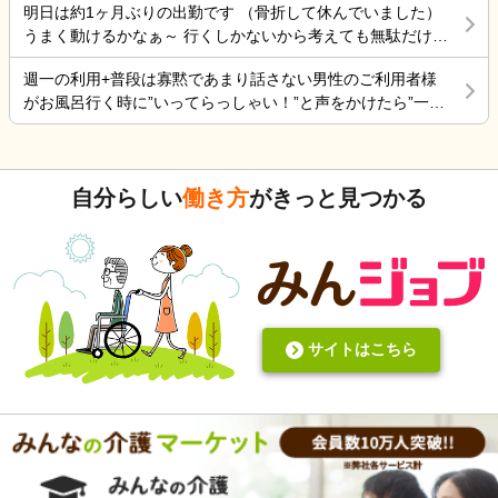
明日は約1ヶ月ぶりの出勤です （骨折して休んでいました）
がなく職探ししている時だったので今日も頑張ろうと思う。
うまく動けるかなぁ～ 行くしかないから考えても無駄だけど
それにしても古株は、好き勝手だから楽しそうです。私も古
不安！
株の時は、そんなに仕事行くのが辛くなく毎日そこそこ楽し
週一の利用+普段は寡黙であまり話さない男性のご利用者様
くやっていました。 転職は後悔はしていませんが、誰もが上
がお風呂行く時に”いってらっしゃい！”と声をかけたら”一緒
手くいかないのは確かですね。 そんなつぶやきです、では仕
に行く？！？”と返してくれた。 そういう想像を上回るよう
事行きます。
なことがあるからこの仕事って楽しいんだよな。 まだ入って
4ヶ月弱しか経ってないけど。
自分らしい
働き方
がきっと見つかる
サイトはこちら