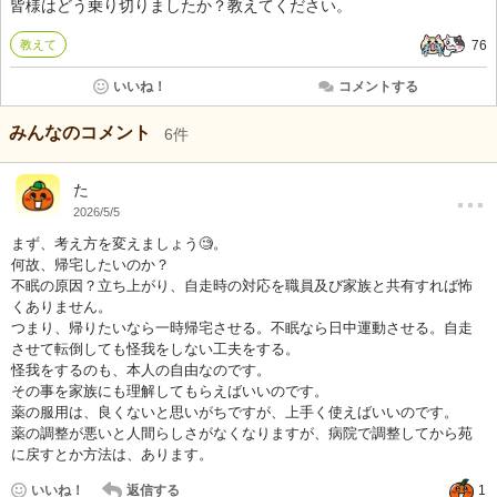
皆様はどう乗り切りましたか？教えてください。
教えて
76
いいね！
コメントする
みんなのコメント
6
件
…
た
2026/5/5
まず、考え方を変えましょう🧐。
何故、帰宅したいのか？
不眠の原因？立ち上がり、自走時の対応を職員及び家族と共有すれば怖
くありません。
つまり、帰りたいなら一時帰宅させる。不眠なら日中運動させる。自走
させて転倒しても怪我をしない工夫をする。
怪我をするのも、本人の自由なのです。
その事を家族にも理解してもらえばいいのです。
薬の服用は、良くないと思いがちですが、上手く使えばいいのです。
薬の調整が悪いと人間らしさがなくなりますが、病院で調整してから苑
に戻すとか方法は、あります。
いいね！
返信する
1