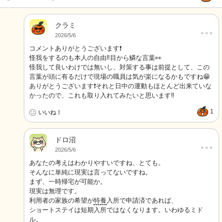
クラミ
…
2026/5/6
コメントありがとうございます❗️
怪我をするのも本人の自由‼️目から鱗な言葉👀
怪我して良いわけでは無いし、対策する事は前提として、この
言葉が頭に有るだけで現場の職員は気が楽になるかもですね😁
ありがとうございます❗️それと日中の運動もほとんど出来ていな
かったので、これも取り入れてみたいと思います‼️
1
いいね！
ドロ沼
…
2026/5/6
あなたの考えはわかりやすいですね、とても。
そんなに単純に現実は言ってないですね。
まず、一時帰宅が可能か。
現実は無理です。
利用者の家族の希望が
特養
入所で申請済であれば、
ショートステイは短期入所ではなくなります。いわゆるミド
ル。