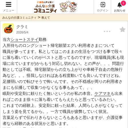
1
メニュー
ログイン
お知らせ
>
みんなの介護コミュニティ
教えて
クラミ
…
2026/5/4
当方
ショートステイ
勤務
入所待ちのロングショート帰宅願望エグい利用者さまについて
職員が参ってます。私としてはこのままの生活をつづける事で段々
に落ち着いていくのがベストと思ってるのですが、現場職員(私も現
場に出ていますが)からもう対応し切れない。との声が、、、問題行
動としては不眠、帰宅願望からの立ち上がりや車椅子自走の危険行
為など。。。怪我しなければある程度動いても良いんですけどね、
足腰弱いので転びそうで怖いんです。その不穏感が周りの利用者さ
まにも伝播して収集つかなくなる事もあって、、、
眠剤や安定剤に頼りたく無いというのが私の本音。
ケアマネ
も出来
ればこのまま徐々に落ち着いてもらえたらと思っているみたい。
これまでの経験上、安定剤に頼った結果、人間らしさがなくなって
しまう姿を見てるから。。一方で職員が疲弊していく状況。
言葉足らずで伝わりきらないところもあると思いますが、介護従事
者なら経験のある状況かと思います。