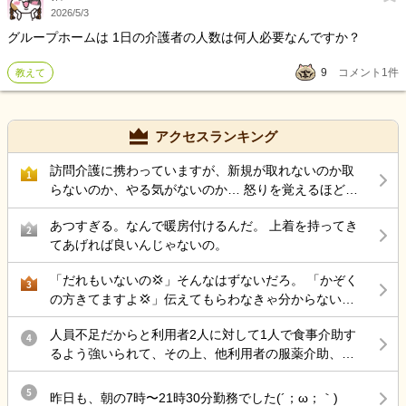
2026/5/3
グループホームは 1日の介護者の人数は何人必要なんですか？
9
コメント
1
件
教えて
アクセスランキング
訪問介護に携わっていますが、新規が取れないのか取
1
らないのか、やる気がないのか… 怒りを覚えるほど仕
事がありません。 ケアマネに対して電話越しで、また
あつすぎる。なんで暖房付けるんだ。 上着を持ってき
お願いします！(新規依頼)と足を運ばす営業なんて皆無
2
てあげれば良いんじゃないの。
な上司とサ責のツケがようやく今になって回ってきた
と思っています。 訪問介護の需要はそこまで減ってい
「だれもいないの💢」そんなはずないだろ。 「かぞく
3
ますか？
の方きてますよ💢」伝えてもらわなきゃ分からないだ
ろ。 職員あるあるなんだろうけど、無意味にトゲトゲ
人員不足だからと利用者2人に対して1人で食事介助す
してるおばさんって何の得があってそうするんだろ。
4
るよう強いられて、その上、他利用者の服薬介助、動
嫌いだわ〜
き回る認知症利用者の見守り、声掛けまでやらされ、
最近自分の気持ちに余裕が持てない。
5
昨日も、朝の7時〜21時30分勤務でした(´；ω；｀)