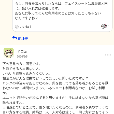
もし、特養を出入りしたならは、フェイスシートは履歴書と同
じ。受け入れ先は敬遠します。
あなたに取ってそんな利用者のことは知ったこっちゃない
なんですよね？
1
いいね！
他
1
件
…
ドロ沼
2026/5/5
下の意見の方に同意です。
対応できる人出来ない人、
いちいち首突っ込みたくない人。
相談員がどんな理由でどうしてほしいと聞いたのですか？
ロングの申込みがある方なのか、薬を使ってでも落ち着かせることを厭
わないのか、期間の決まっているショート利用者なのか。お試し利用
か。
ユニットで話合いが済んでると思いますが、手に終えないなら選択肢は
限られますね。
日頃感じていることで、首を傾げたくなるのは、利用者をあやすような
言い方をする職員。結局は一人一人対応は違うし、同じ方針はもてそう