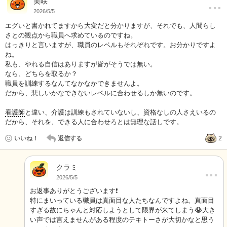
…
美咲
2026/5/5
エグいと書かれてますから大変だと分かりますが、それでも、人間らし
さとの観点から職員へ求めているのですね。
はっきりと言いますが、職員のレベルもそれぞれです。お分かりですよ
ね。
私も、やれる自信はありますが皆がそうでは無い。
なら、どちらを取るか？
職員を訓練するなんてなかなかできませんよ。
だから、悲しいかなできないレベルに合わせるしか無いのです。
看護師
と違い、介護は訓練もされていないし、資格なしの人さえいるの
だから、それを、できる人に合わせろとは無理な話しです。
いいね！
返信する
2
クラミ
…
2026/5/5
お返事ありがとうございます❗️
特にまいっている職員は真面目な人たちなんですよね。真面目
すぎる故にちゃんと対応しようとして限界が来てしまう😭大き
い声では言えませんがある程度のテキトーさが大切かなと思う