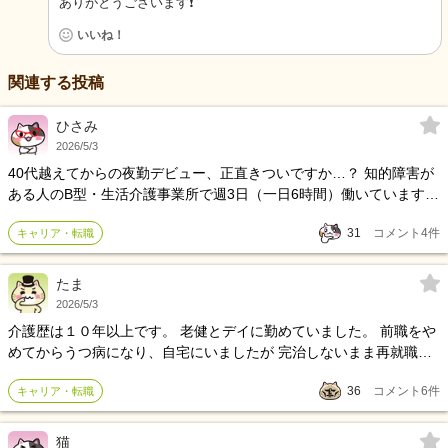
ありがとうございます❗️
いいね！
関連する投稿
ひさみ
2026/5/3
40代越えてからの夜勤デビュー、正直きついですか…？ 知的障害が
ある人のB型・生活介護事業所で週3日（一日6時間）働いています。
８年目です。 知的障害がある人のグループホームの夜勤（週2回・
31
コメント
4
件
キャリア・転職
16時〜翌朝9時・休憩3.5時間）に転職するか迷っています。 お金と
時間がほしくての転職ですが、 実際はどうなんでしょうか。。 給料
は数万円上がります。
たま
2026/5/3
介護歴は１０年以上です。 老健とデイに勤めていました。 前職をや
めてからうつ病になり、自宅にいましたが 完治しないまま再就職し
ました 現在は薬を服用しています。夜は睡眠薬がないと眠れず自殺
36
コメント
6
件
キャリア・転職
未遂もしました もうすぐ３ヶ月たちますが、利用者様の名前が中々
覚えられません。鬱になる前まではそんな事はなかつたのですが、
薬の影響は関係ありますでしょうか？
猫