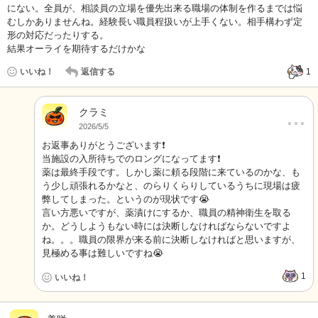
にない。全員が、相談員の立場を優先出来る職場の体制を作るまでは悩
むしかありませんね。経験長い職員程扱いが上手くない。相手構わず定
形の対応だったりする。
結果オーライを期待するだけかな
いいね！
返信する
1
クラミ
…
2026/5/5
お返事ありがとうございます❗️
当施設の入所待ちでのロングになってます❗️
薬は最終手段です。しかし薬に頼る段階に来ているのかな、も
う少し頑張れるかなと、のらりくらりしているうちに現場は疲
弊してしまった。というのが現状です😭
言い方悪いですが、薬漬けにするか、職員の精神衛生を取る
か。どうしようもない時には決断しなければならないですよ
ね。。。職員の限界が来る前に決断しなければと思いますが、
見極める事は難しいですね😭
1
いいね！