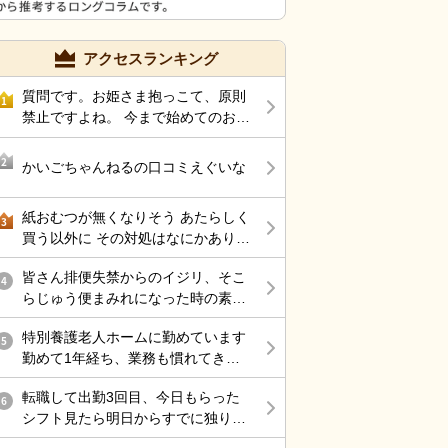
アクセスランキング
質問です。お姫さま抱っこて、原則
1
禁止ですよね。 今まで始めてのお姫
さま抱っこして腰痛になり、整形受
診して、薬もらい、リハビリしてい
2
かいごちゃんねるの口コミえぐいな
ます。
紙おむつが無くなりそう あたらしく
3
買う以外に その対処はなにかありま
すか？
皆さん排便失禁からのイジリ、そこ
4
らじゅう便まみれになった時の素早
く清潔に処理する為にどのようにケ
特別養護老人ホームに勤めています
アしていますか？
5
勤めて1年経ち、業務も慣れてきた
この頃 次々と辞めていく職員の数々
転職して出勤3回目、今日もらった
… お局さんは他部署にいるので そ
6
シフト見たら明日からすでに独り立
こへ配属されない限り、滅多に会う
ち、、行きたくなすぎる 経験者では
ことはないですが 仮に異動命令がき