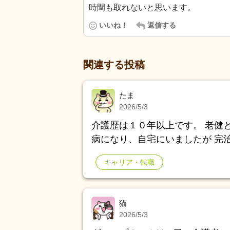
時間も取れないと思います。
いいね！
返信する
関連する投稿
たま
2026/5/3
介護歴は１０年以上です。 老健
病になり、自宅にいましたが 完
います。夜は睡眠薬がないと眠れ
キャリア・転職
が、利用者様の名前が中々 覚え
たのですが、薬の影響は関係あり
猫
2026/5/3