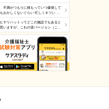
に”いってらっしゃい！”と声をかけた
そんなに仕事行くのが辛くなく毎日そこ
不満がつもりに積もっていつ爆発して
ら”一緒に行く？！？”と返してくれた。
そこ楽しくやっていました。 転職は後
もおかしくないぐらい 忙しくキツい 皆
そういう想像を上回るようなことがある
悔はしていませんが、誰もが上手くいか
さん休めれてますか?
からこの仕事って楽しいんだよな。 ま
ないのは確かですね。 そんなつぶやき
ヒヤリハットってどこの施設でもあると
だ入って4ヶ月弱しか経ってないけど。
です、では仕事行きます。
思いますが、これの逆バージョン（こう
したらケアが上手くいった的な共有の書
式）ってないですよね。あったらいいケ
アを共有できると思いますがいかがでし
ょうか。 上手くいかないことや、事故
未遂記録ばかりって、すごくネガティブ
だと個人的に思います。また、介護の世
界って「できて当たり前」的な思考が強
いと思います。あと変に職人みたいな考
え方の人多いですし。うつ病の人じゃな
いんだから、できないことばかり言った
らストレスたまりませんか。
る