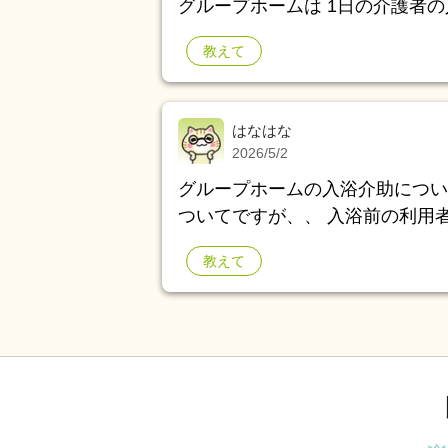
グループホームは 1日の介護者
教えて
はなはな
2026/5/2
グループホームの入浴介助につい
ついてですが、、 入浴前の利用
を被っててもらうのはよくないこ
教えて
ですストレッチャーは1台しかなく
立位保持ができない利用者です。 
時には終わるのが業務の段取りでは
時に終わればう〜んって感じです
が、、理解のない職場（尊厳的な