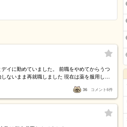
とデイに勤めていました。 前職をやめてからうつ
治しないまま再就職しました 現在は薬を服用して
ず自殺未遂もしました もうすぐ３ヶ月たちます
36
コメント
6
件
られません。鬱になる前まではそんな事はなかつ
ますでしょうか？