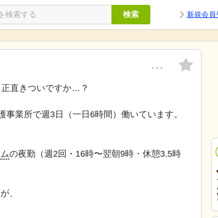
検索
新規会員
…
、正直きついですか…？
護事業所で週3日（一日6時間）働いています。
ーム
の夜勤（週2回・16時〜翌朝9時・休憩3.5時
。
すが、