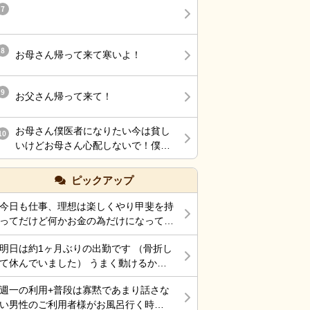
あるけど、ブランクあって不安なこ
7
たら、またあのハラスメントを 受け
ともつたえて、指導長めにつけるっ
る日々に逆戻りかと思うと 憂鬱にな
てことだったのに
ります ようやくそこそこのボーナス
8
をいただけたのに 先行き不安ですな
お母さん帰って来て寒いよ！
あ
9
お父さん帰って来て！
お母さん僕医者になりたい今は貧し
10
いけどお母さん心配しないで！僕医
者になるから！
ピックアップ
今日も仕事、理想は楽しくやり甲斐を持
ってだけど何かお金の為だけになってま
す。 それでも働くところがあって、生
明日は約1ヶ月ぶりの出勤です （骨折し
きていけているのでましなのでしょう
て休んでいました） うまく動けるかな
ね。 一番辛いのは、お金がなく職探し
ぁ～ 行くしかないから考えても無駄だ
している時だったので今日も頑張ろうと
週一の利用+普段は寡黙であまり話さな
けど不安！
思う。 それにしても古株は、好き勝手
い男性のご利用者様がお風呂行く時
だから楽しそうです。私も古株の時は、