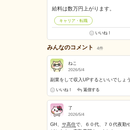
給料は数万円上がります。
キャリア・転職
いいね！
みんなのコメント
4
件
ねこ
2026/5/4
副業をして収入UPするといいでしょ
いいね！
返信する
了
2026/5/4
GH、
サ高住
で、６０代、７０代夜勤