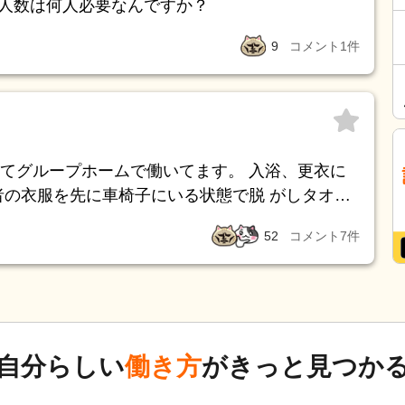
の人数は何人必要なんですか？
9
コメント
1
件
てグループホームで働いてます。 入浴、更衣に
者の衣服を先に車椅子にいる状態で脱 がしタオル
とです か？ リクライニングチェア、車椅子共に
52
コメント
7
件
、13～16名の内10名はリクライニングチェア
入浴は1人、更衣も1人です 9時30分スタート11
ありますが、、 11時半に終わればラッキー 12
 動線が悪く、効率化を図るしか無いのです
もので）
自分らしい
働き方
がきっと見つか