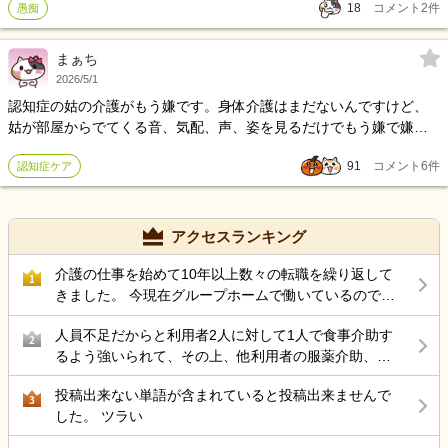
な人を飢えさせて弱らせてしまうのは、福祉に従事する者として忸
18
コメント
2
件
愚痴
てて… だから、距離を置く自己防衛を取ってる
怩たる思いですし、単純に、誰かが腹を減らしているのが我慢なら
んのです。老若男女全人類、おいしいものを腹いっぱい食べて幸福
まぁち
であれよ…！
2026/5/1
認知症の姑の介護がもう嫌です。身体介護はまだないんですけど、
姑が部屋からでてくる音、気配、声、姿を見るだけでもう嫌で嫌で
仕方がない。少し前までは感情が爆発したりはあったけど乗り越え
91
コメント
6
件
認知症ケア
てきて、今はとにかく嫌で嫌で関わりたくない。同居だし旦那は昼
間も夜も仕事でいないことがほとんどだし、私以外サポートする人
はいない。毎日やるしかないってやってるけど本当に気配だけでも
「あ、来る」とか身構えたり嫌だ嫌だって気持ちが強すぎてどうし
アクセスランキング
たらいいのかわからない。デイは週5で行ってるけど、その準備とか
細かなことですら嫌で仕方がない。この間仕事で数日家を空けるか
介護の仕事を始めて10年以上数々の転職を繰り返して
1
らショート使ったけど、1日になん十回も電話とLINEの嵐。国際電話
きました。 今現在グループホームで働いているのです
になっちゃうからでなかったけど永遠とかけてくるしショート行っ
が 50代後半にもなりストレス性胃炎にもなったのでこ
人員不足だからと利用者2人に対して1人で食事介助す
ててもなんも休まらない。子供たちのこともほったらかしみたくな
こらで 介護の仕事から違う仕事を考えているのですが
2
るよう強いられて、その上、他利用者の服薬介助、動
っちゃうし何もかもやりたくない、家にいたくない。 義理姉も義理
結局転職サイトをみるのが介護の仕事ばかりで どうし
き回る認知症利用者の見守り、声掛けまでやらされ、
弟も預かってくれたりしないし、デイに行かせればいいとかショー
たら良いと思いますか？
投稿出来ない単語が含まれていると投稿出来ませんで
最近自分の気持ちに余裕が持てない。
3
ト使えばいいとか。そこまでやるのも嫌なのにどうしたらいいの。
した。 ツラい