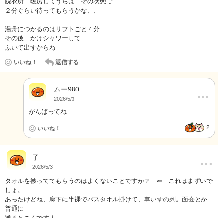
脱衣所 暖房してうちは その状態で
２分ぐらい待ってもらうかな、、
湯舟につかるのはリフトごと４分
その後 かけシャワーして
ふいて出すからね
いいね！
返信する
ムー980
…
2026/5/3
がんばってね
2
いいね！
…
了
2026/5/3
タオルを被っててもらうのはよくないことですか？ ⇐ これはまずいで
しょ。
あったけどね、廊下に半裸でバスタオル掛けて、車いすの列。面会とか
普通に
通るところですよ。