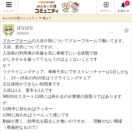
1
メニュー
ログイン
お知らせ
>
みんなの介護コミュニティ
教えて
はなはな
…
2026/5/2
グループホーム
の入浴介助についてグループホームで働いてます。
入浴、更衣についてですが、、
入浴前の利用者の衣服を先に車椅子にいる状態で脱
がしタオルを被っててもらうのはよくないことです
か？
リクライニングチェア、車椅子共にですストレッチャーは1台しかな
く、13～16名の内10名はリクライニングチェア
立位保持ができない利用者です。
入浴は1人、更衣も1人です
9時30分スタート11時には終わるのが業務の段取りではあります
が、、
11時半に終わればラッキー
12時に終わればう〜んって感じです
動線が悪く、効率化を図るしか無いのですが、、理解のない職場
（尊厳的なもので）