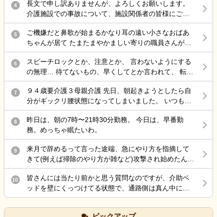
長文で申し訳ありませんが、よろしくお願いします。
4
介護施設での事故について、施設関係者の皆様にご意
見を伺いたく投稿します。 母は認知症があり、介護施
ご機嫌だと鼻歌が始まるかなり耳の遠い小さなおばあ
設に入所していました。 ある日の明け方、母が一人で
5
ちゃんが居て たまたまやかましい寄りの職員さんが来
施設を離設し、雨の中で転倒して大腿骨を骨折しまし
た時に 鼻歌から一気に不穏 「おおきなこえで話してる
た。 手術は無事に終わりましたが、この事故をきっか
スピーチロックとか、注意とか、 言わないようにする
わ」 と不機嫌で低く大きな声の独り言で返してて笑い
6
けに歩行ができなくなり、病院からは認知症も進行し
の無理… 待てないもの、早くしてとか言われて、 転倒
を堪えられない。
たとのお話がありました。また、要介護1だったもの
しそうになるとか危険行為しても、 本人達分からない
が、介護認定調査後には要介護3程度になる見込みとの
９４歳要介護３母親介護 先日、朝起きようとしたら自
もの、 病気だから、認知症だからで許されて、 記録残
7
説明を受けました。 施設からは「治療費は負担しま
分がギックリ腰状態になってしまいました。 いつも行
しても『仕方ないよね、割り切らなきゃ』 これで終わ
す」と説明を受けていますが、それ以外の補償につい
く接骨院で治療してもらったのですが、いつもなら楽
る 何でもかんでも虐待って言わないで… どうしろって
てはまだ話し合っていません。 そこで、介護施設で勤
昨日は、朝の7時〜21時30分勤務。 今日は、早番勤
になるのに、全く治らないまま、家に戻ろとして 外に
8
言うのよ…もう疲れた… 責任感強すぎって上司に言わ
務されている方や施設運営に携わっている方にお伺い
務。めっちゃ眠たいわ。
出たら、クラクラし汗が尋常じゃなく出てくるので 接
れた 仕方ないじゃん 事故したら…打ちどころ悪かった
したいです。 ・このような事故が起きた場合、一般的
骨院に戻って休すませてもらいました。 隠れ熱中症か
ら… ダメだ頭の中ぐっちゃぐちゃ…
にはどのような対応や補償が行われることが多いので
来月で辞めるって言った途端、急にやり方を指摘して
9
ら来た腰痛と分かり、水や経口水を飲ませてもらい要
しょうか。 ・施設側が加入している保険で対応するケ
きて(例えば掃除のやり方が雑など)攻撃され始めたんだ
約落ちたのはいいのですが、母親を一人で留守番させ
ースはありますか。 ・ご家族として確認しておいた方
けど最後の嫌がらせ？
ていたので、ケアーマネージャーさんに電話して母親
がよいことや、今後の進め方についてアドバイスがあ
皆さんには当たり前かと思う質問なのですが、介助ベ
10
を一時的に入院させる事となりました。 母親は、病院
れば教えていただきたいです。 施設を責めたいという
ッドを壁にくっつけてる状態で、通路側は真ん中にベ
が大嫌いなので、今日病院に電話をしたら 案の定、興
気持ちではなく、今後の対応について知識を得たいと
ッド柵を差し込むのは拘束扱いだって言われたのです
奮し、目が離せない状態なので、拘束状態に している
思い投稿しました。 同様の事例やご経験がありました
が、皆さんどう思いますか？ ちなみに自分は真ん中に
との事でした。 夕食も食べなかったみたいです。 自分
ピックアップ
ら、差し支えない範囲で教えていただけると幸いで