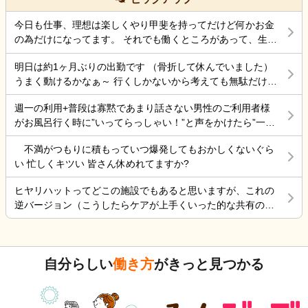
柵を入れても足を下ろして出れるスペースは十分にあ
の腰の状態は、それなりに動けるようになったのです
す。 よろしくお願いいたします。
るので、拘束にはならないとおもってます。てか初任
が、頭が熱中症でボワッとする感じなので、怖くて 会
今日も仕事、理想は楽しくやり甲斐を持ってだけど何かお金
者でそう習った事もあり、それが普通かと思うのです
いにいけない状態です。 ケアーマネージャーさんその
の為だけになってます。 それでも働くところがあって、生き
が…今働いてる施設の拘束委員会でそう言われてるみ
状況を相談したら、絶対に 包括ケアーに入れた方がい
ていけているのでましなのでしょうね。 一番辛いのは、お金
たいです。
いと怒られました。 以前、入れていたのですが、興奮
明日は約1ヶ月ぶりの出勤です （骨折して休んでいました）
がなく職探ししている時だったので今日も頑張ろうと思う。
するので、それを抑える薬を飲んだ表情が忘れられな
うまく動けるかなぁ～ 行くしかないから考えても無駄だけど
それにしても古株は、好き勝手だから楽しそうです。私も古
いので、入れていいのか 判断に迷っている状況です。
不安！
株の時は、そんなに仕事行くのが辛くなく毎日そこそこ楽し
週一の利用+普段は寡黙であまり話さない男性のご利用者様
その煮え切らない自分にケアーマネージャーさんは怒
くやっていました。 転職は後悔はしていませんが、誰もが上
がお風呂行く時に”いってらっしゃい！”と声をかけたら”一緒
っている事は分かっています。 毎日、散歩と昼食は寿
手くいかないのは確かですね。 そんなつぶやきです、では仕
に行く？！？”と返してくれた。 そういう想像を上回るよう
司屋のランチ 風呂に入れ身体と頭を洗ってあげ、朝昼
事行きます。
不満がつもりに積もっていつ爆発してもおかしくないぐら
なことがあるからこの仕事って楽しいんだよな。 まだ入って
晩食事を作り 夜中は、トイレに行く度に麦茶を飲んで
い 忙しくキツい 皆さん休めれてますか?
4ヶ月弱しか経ってないけど。
もらう毎日 約5年やって来ましたが限界を感じていると
ころです。 朝昼晩の食事中に加山雄三DVDを必ず観て
ヒヤリハットってどこの施設でもあると思いますが、これの
喜ぶ姿を 観るとどうしても決断出来ない自分がいま
逆バージョン（こうしたらケアが上手くいった的な共有の書
す。 異常かな⁈
式）ってないですよね。あったらいいケアを共有できると思
いますがいかがでしょうか。 上手くいかないことや、事故未
遂記録ばかりって、すごくネガティブだと個人的に思いま
自分らしい
働き方
がきっと見つかる
す。また、介護の世界って「できて当たり前」的な思考が強
いと思います。あと変に職人みたいな考え方の人多いです
し。うつ病の人じゃないんだから、できないことばかり言っ
たらストレスたまりませんか。