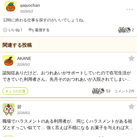
…
gajyochan
2026/5/2
12時に終わる仕事を探すのがいいでしょうね。
いいね！
返信する
2
関連する投稿
AKANE
2026/5/2
認知症ありだけど、おつれあいがサポートしていたので在宅生活が
できていた利用者さん。先月そのおつれあいが入院されてしまい、
以来お一人では食事や服薬や金銭管理など生活全般がままならなく
53
コメント
2
件
きょうの介護
なってきていて、訪問回数を増やして対応しているものの、気付け
ば最近じわじわとお痩せになってきててハラハラしてます。うちの
サ責に報告はしてるのですが「もともと太ってる人だし、ちょっと
碧
くらい痩せても大丈夫でしょ」みたいな反応で…。食べられなくな
2026/5/2
ったらそろそろ人生閉店準備、というのは一つの真理ではあると思
職場でハラスメントのある利用者が、 同じくハラスメントがある祖
いますが、その方は食欲はあって用意したものはモリモリ召し上が
父とすっごい似てて… 強く言えば不穏になる お菓子を与えれば大人
ってますし、持病はあっても肉体的にはまだ全然お元気です。そん
しくなる 野球好き 自分の言うことを聞くのが当たり前… すっごい似