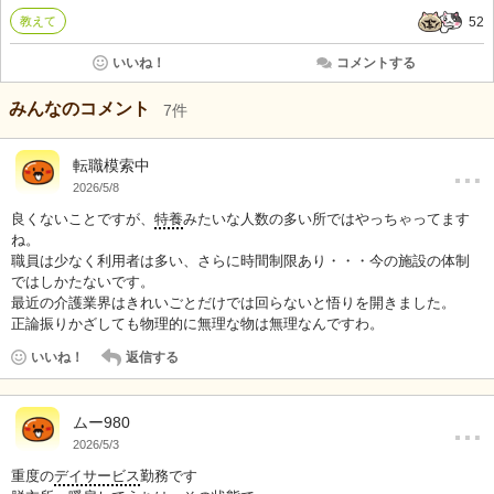
教えて
52
いいね！
コメントする
みんなのコメント
7
件
…
転職模索中
2026/5/8
良くないことですが、
特養
みたいな人数の多い所ではやっちゃってます
ね。
職員は少なく利用者は多い、さらに時間制限あり・・・今の施設の体制
ではしかたないです。
最近の介護業界はきれいごとだけでは回らないと悟りを開きました。
正論振りかざしても物理的に無理な物は無理なんですわ。
いいね！
返信する
…
ムー980
2026/5/3
重度の
デイサービス
勤務です