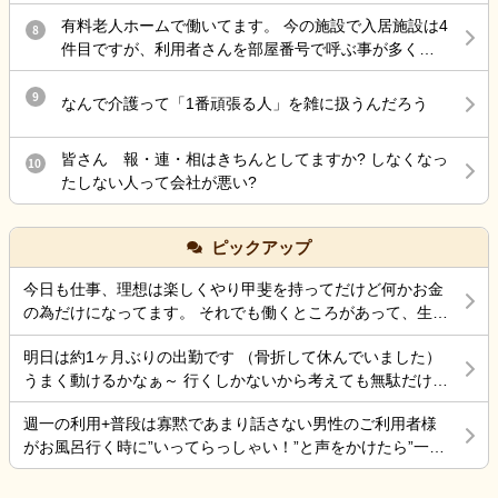
るし色々教えてください！
た。 特に引き止められることも無かったのですが、有
有料老人ホームで働いてます。 今の施設で入居施設は4
8
給が残っている為、消費したいと申し出ると、『買い
件目ですが、利用者さんを部屋番号で呼ぶ事が多く違
取らせてくれ」と言われました。転職活動もしたい
和感を感じてます。 もちろん本人に話しかける時は名
為、シフトが組まれている状態ではあったのですが、
前です。職員同士で「この飲み物誰に出すの？」と
9
なんで介護って「1番頑張る人」を雑に扱うんだろう
振り分けて欲しいと頼みました。不服そうな感じで、
か、「あと誰をレクに誘導しますか？」みたいな確認
有耶無耶にされないか心配です。 何よりも現在組まれ
のやり取りの時に部屋番号で返ってくることが多いで
ている勤務が自分以外送迎が出来る人がいない+上記の
皆さん 報・連・相はきちんとしてますか? しなくなっ
10
す。 これまではそういうやり取りも普通に名前だった
方しかいない、看護師がいない日があり、出勤しても
たしない人って会社が悪い?
ので、慣れません。これは他の施設でよくある事なの
業務がそもそも回らない状態です。でも運営する気
でしょうか？
満々なんです。退職届を提出した際にその点を指摘し
ても「あーシフト組んだ人に組み直させる」と言うだ
ピックアップ
けで、いまだに動きがありません。組み直せるわけが
今日も仕事、理想は楽しくやり甲斐を持ってだけど何かお金
ないし、人員配置基準も破綻してるのにまだ諦めない
の為だけになってます。 それでも働くところがあって、生き
んです。入浴介助もレクも送迎も記録業務もまともに
ていけているのでましなのでしょうね。 一番辛いのは、お金
出来る人がいないのに、1人では無理といっても聞きま
明日は約1ヶ月ぶりの出勤です （骨折して休んでいました）
がなく職探ししている時だったので今日も頑張ろうと思う。
せん。 この場合、無理にでも出勤しなければならない
うまく動けるかなぁ～ 行くしかないから考えても無駄だけど
それにしても古株は、好き勝手だから楽しそうです。私も古
のでしょうか？体調不良で休みたいけど、周りの職員
不安！
株の時は、そんなに仕事行くのが辛くなく毎日そこそこ楽し
にもお客様にも迷惑が掛かる。けど、自分の身体が万
週一の利用+普段は寡黙であまり話さない男性のご利用者様
くやっていました。 転職は後悔はしていませんが、誰もが上
全でない状態で不安です。
がお風呂行く時に”いってらっしゃい！”と声をかけたら”一緒
手くいかないのは確かですね。 そんなつぶやきです、では仕
に行く？！？”と返してくれた。 そういう想像を上回るよう
事行きます。
なことがあるからこの仕事って楽しいんだよな。 まだ入って