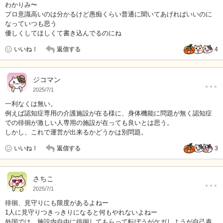
わかりみ〜
プロ意識高いのは分かるけど愚痴くらい普通に聞いてあげればいいのに
なっていつも思う
優しくしてほしくて書き込んでるのにね
いいね！
返信する
4
…
ジコマン
2025/7/1
一利なくは無い。
例えば認知症専用の介護施設が在る様に、身体機能に問題が無く認知症
での徘徊が激しい人専用の施設が在っても良いとは思う。
しかし、これで運営が出来るかどうかは別問題。
いいね！
返信する
3
…
さちこ
2025/7/1
徘徊、見守りにも限度があるよねー
1人に見守りつきっきりになると何もやれないよねー
外国では、施設内自由に徘徊してもらって転ぼうがケガしようが自己責