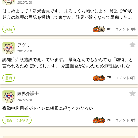
2025/6/30
はじめまして！新規会員です。 よろしくお願いします! 貧乏で90歳
超えの義理の両親を援助してますが、限界が近くなって愚痴リたく
なりました。 毎月10万前後の資金援助を始めて10年以上。義母は認
80
コメント
3
件
愚痴
知症歴12年、現在介護施設に入所してますが、かなり元気。施設代
も援助。 義父、寝てるだけの毎日ですが、まだお風呂に入ったり杖
無しでシャキシャキ歩きます。衰えを感じない。 生活保護申請に話
アグリ
を聞きに行ったけど、結局息子や娘が申請しないとダメ。 嫁は他人
2025/6/30
だから申請できない。 市の職員からは、面倒みれる人がいるなら見
認知症介護施設で働いています。 最近なんでもかんでも「虐待」と
てくださいとのこと。家売って売ったお金が尽きたら来てくださ
言われるため 疲れてします。 介護拒否があったため無理強いしなか
い。って、本人売れる家なんてないんだけどね。借地だから。 お金
ったら 見守り不足やネグレクト。 無理強いしても虐待だといわれ
出してる半分は嫁なのに、申請する権利はないのよ。 息子がダメな
75
コメント
4
件
愚痴
る。 無理強いした結果相手が暴れて怪我したら事故報告書を書いて
ら義姉にそれとなく言いたいけど、会う機会ないしな。 この人たち
説教＆謝罪。 安全確保のための「まってて」はスピーチロック。 何
に付き合ってたら私の老後資金まで食いつぶされると思って同居開
をやっても粗探しで責められる。
限界介護士
始したものの、家は手入れされてない。床も怪しく害虫も尽きず。
2025/6/28
ネズミまで入ってきた。 いつまで生きるの？ もう限界近くてアパー
ト借りた。またお金がかかるけど精神面を保たなければ。 縁切り神
夜勤中利用者がトイレに頻回に起きるのだるい
社も行った。 明るい未来に向けて運気を上げなきゃいけない。 1日
20
コメント
3
件
雑談・つぶやき
も早く義父義母との縁を切りたい。彼らは結婚式からの悪縁です。