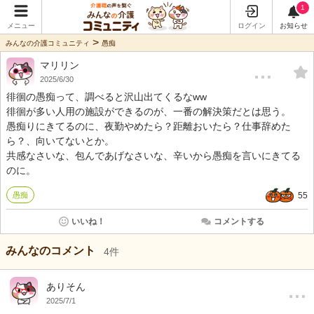
1
メニュー
ログイン
お知らせ
>
みんなの介護コミュニティ
愚痴
マリリン
…
2025/6/30
徘徊の愚痴って、調べると沢山出てくるなww
徘徊が多い人用の施設ができるのが、一番の解決策だとは思う。
愚痴りにきてるのに、夜勤やめたら？距離おいたら？仕事辞めた
ら？、向いてないとか。
共感なさいな、包んであげなさいな、辛いから愚痴を言いにきてる
のに。
愚痴
55
いいね！
コメントする
みんなのコメント
4
件
…
ありそん
2025/7/1