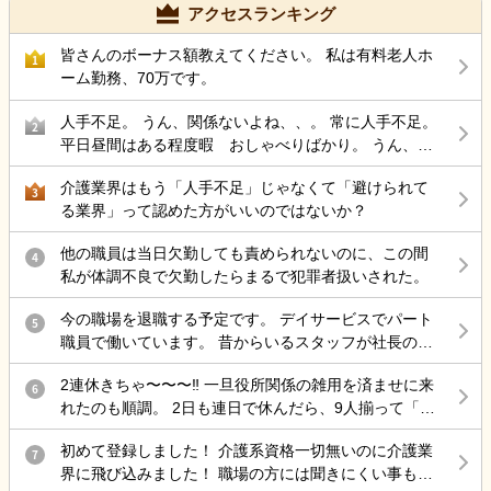
アクセスランキング
皆さんのボーナス額教えてください。 私は有料老人ホ
1
ーム勤務、70万です。
人手不足。 うん、関係ないよね、、。 常に人手不足。
2
平日昼間はある程度暇 おしゃべりばかり。 うん、辞
めよう。
介護業界はもう「人手不足」じゃなくて「避けられて
3
る業界」って認めた方がいいのではないか？
他の職員は当日欠勤しても責められないのに、この間
4
私が体調不良で欠勤したらまるで犯罪者扱いされた。
今の職場を退職する予定です。 デイサービスでパート
5
職員で働いています。 昔からいるスタッフが社長の考
えについて行けずに連鎖退職され、人手不足な状態に
2連休きちゃ〜〜〜‼️ 一旦役所関係の雑用を済ませに来
も関わらず運営を続けています。看護師はいない(非常
6
れたのも順調。 2日も連日で休んだら、9人揃って「初
勤の方もいますが、1人なので配置不足)。生活相談員
めまして」から始まるから特に不穏マン相手は面倒に
もいない、何なら施設長的な役割を出来る人がいな
初めて登録しました！ 介護系資格一切無いのに介護業
はなる
7
い。周りは70代の方(入浴-移乗介助・送迎不可)ばかり
界に飛び込みました！ 職場の方には聞きにくい事もあ
と自分への負担が大きい事から辞めようと決めまし