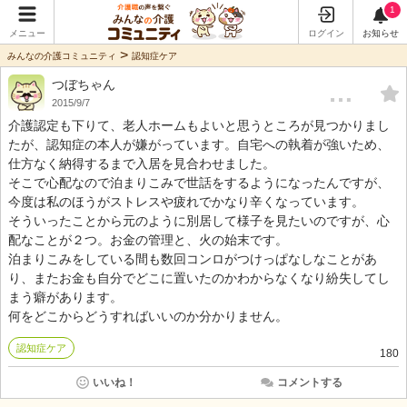
1
メニュー
ログイン
お知らせ
>
みんなの介護コミュニティ
認知症ケア
つぼちゃん
…
2015/9/7
介護認定も下りて、老人ホームもよいと思うところが見つかりまし
たが、認知症の本人が嫌がっています。自宅への執着が強いため、
仕方なく納得するまで入居を見合わせました。
そこで心配なので泊まりこみで世話をするようになったんですが、
今度は私のほうがストレスや疲れでかなり辛くなっています。
そういったことから元のように別居して様子を見たいのですが、心
配なことが２つ。お金の管理と、火の始末です。
泊まりこみをしている間も数回コンロがつけっぱなしなことがあ
り、またお金も自分でどこに置いたのかわからなくなり紛失してし
まう癖があります。
何をどこからどうすればいいのか分かりません。
認知症ケア
180
いいね！
コメントする