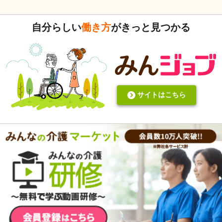
いますがいかがでしょうか。 上手くいかないことや、事故未
遂記録ばかりって、すごくネガティブだと個人的に思いま
自分らしい
働き方
がきっと見つかる
す。また、介護の世界って「できて当たり前」的な思考が強
いと思います。あと変に職人みたいな考え方の人多いです
し。うつ病の人じゃないんだから、できないことばかり言っ
たらストレスたまりませんか。
サイトはこちら