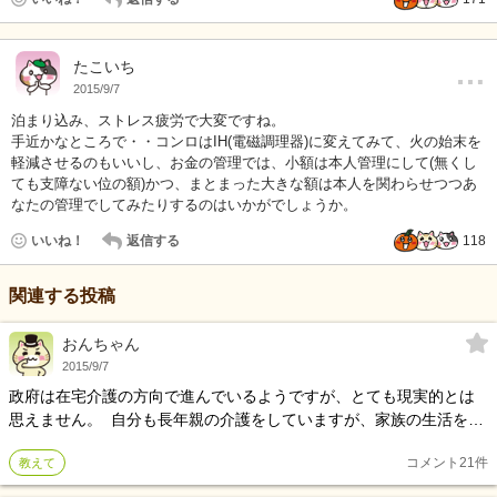
…
たこいち
2015/9/7
泊まり込み、ストレス疲労で大変ですね。
手近かなところで・・コンロはIH(電磁調理器)に変えてみて、火の始末を
軽減させるのもいいし、お金の管理では、小額は本人管理にして(無くし
ても支障ない位の額)かつ、まとまった大きな額は本人を関わらせつつあ
なたの管理でしてみたりするのはいかがでしょうか。
いいね！
返信する
118
関連する投稿
おんちゃん
2015/9/7
政府は在宅介護の方向で進んでいるようですが、とても現実的とは
思えません。 自分も長年親の介護をしていますが、家族の生活をサ
ポートするため仕事をやめるわけにはいきません。デイサービスや
コメント
21
件
教えて
ショートステイを利用しながら働いています。 介護保険があと10年
（？）で破たんするとか言われていますが、実際そうなったら金持