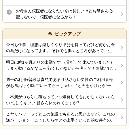
お母さん僕医者になりたい今は貧しいけどお母さん心
10
配しないで！僕医者になるから！
ピックアップ
今日も仕事、理想は楽しくやり甲斐を持ってだけど何かお金
の為だけになってます。 それでも働くところがあって、生き
ていけているのでましなのでしょうね。 一番辛いのは、お金
明日は約1ヶ月ぶりの出勤です （骨折して休んでいました）
がなく職探ししている時だったので今日も頑張ろうと思う。
うまく動けるかなぁ～ 行くしかないから考えても無駄だけど
それにしても古株は、好き勝手だから楽しそうです。私も古
不安！
株の時は、そんなに仕事行くのが辛くなく毎日そこそこ楽し
週一の利用+普段は寡黙であまり話さない男性のご利用者様
くやっていました。 転職は後悔はしていませんが、誰もが上
がお風呂行く時に”いってらっしゃい！”と声をかけたら”一緒
手くいかないのは確かですね。 そんなつぶやきです、では仕
に行く？！？”と返してくれた。 そういう想像を上回るよう
事行きます。
不満がつもりに積もっていつ爆発してもおかしくないぐら
なことがあるからこの仕事って楽しいんだよな。 まだ入って
い 忙しくキツい 皆さん休めれてますか?
4ヶ月弱しか経ってないけど。
ヒヤリハットってどこの施設でもあると思いますが、これの
逆バージョン（こうしたらケアが上手くいった的な共有の書
式）ってないですよね。あったらいいケアを共有できると思