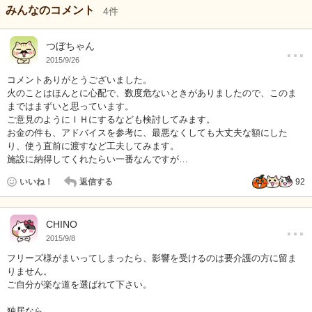
みんなのコメント
4
件
…
つぼちゃん
2015/9/26
コメントありがとうございました。
火のことはほんとに心配で、数度危ないときがありましたので、このま
まではまずいと思っています。
ご意見のようにＩＨにするなども検討してみます。
お金の件も、アドバイスを参考に、最悪なくしても大丈夫な額にした
り、使う直前に渡すなど工夫してみます。
施設に納得してくれたらい一番なんですが…
いいね！
返信する
92
…
CHINO
2015/9/8
フリーズ様がまいってしまったら、影響を受けるのは要介護の方に留ま
りません。
ご自分が楽な道を選ばれて下さい。
独居なら