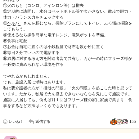
①火のもと（コンロ、アインロン等）は撤去
②定期的に訪問し、水分はペットボトル等で欠かさない。散歩で脚力・
体力・バランス力をチェックする
③
ヘルパー
さんを頼むなら、掃除プランにしてトイレ、ふろ場の掃除を
してもらう。
④使えるなら操作簡単な電子レンジ、電気ポットを準備。
⑤食事は宅配
⑦お金は自宅に置くのは小銭程度で財布を数か所に置く
⑧毎日３分でいいので電話する
⑨独居に対する考え方を関連者皆で共有し、万が一の時にフリーズ様が
不必要に責められない環境を作る
でやれるかもしれません。
でも、施設入居に潮時はあります。
私は要介護者の方が「排泄の問題」「火の問題」を起こした時と思って
います。だから、独居で火を撤去できないなら心を鬼にして施設です。
施設に入居しても、例えば月１回はフリーズ様の家に家族で集まり、食
事をするなど方法はいくらでもあります。
いいね！
返信する
155