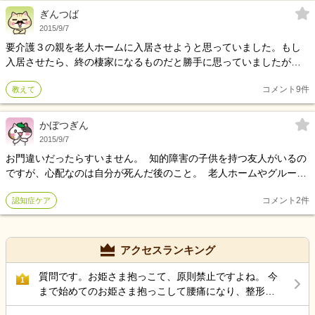
ちしか人間らしい生活ができないということでしょうか？
ぎんつば
2015/9/7
要介護３の親を老人ホームに入居させようと思っていました。もし
入居させたら、終の棲家になるものだと勝手に思っていましたが、
看取りをしていない、という施設もあるみたいですよね。 基本的に
コメント
9
件
教えて
栄養補給や延命を希望していなくて、自然になくなっていく、とい
うことを希望している場合は、どこで亡くなるのが妥当なのでしょ
うか。 在宅ではかかりっきりで介護できる状況にないため無理で
かぼつぎん
す。病院は治療がないと長居できませんよね。老人ホームは老衰で
2015/9/7
亡くなるのは認めていますか？今考えているのは療養型の病院で
お門違いだったらすいません。 知的障害の子供を持つ友人がいるの
す。 詳しいかた、また経験のあるかたアドバイスお願いします。
ですが、心配なのは自分が死んだ後のこと。 老人ホームやグループ
ホームでは若年性認知症の受け入れをしてくれるところがあると聞
コメント
2
件
認知症ケア
いたことはありますが、知的障碍者となると別なのでしょうか？
アクセスランキング
質問です。お姫さま抱っこて、原則禁止ですよね。 今
1
まで始めてのお姫さま抱っこして腰痛になり、整形受
診して、薬もらい、リハビリしています。