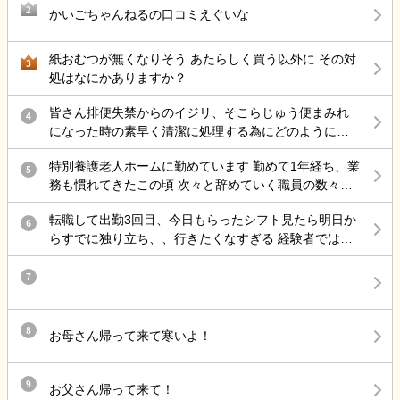
2
かいごちゃんねるの口コミえぐいな
紙おむつが無くなりそう あたらしく買う以外に その対
3
処はなにかありますか？
皆さん排便失禁からのイジリ、そこらじゅう便まみれ
4
になった時の素早く清潔に処理する為にどのようにケ
アしていますか？
特別養護老人ホームに勤めています 勤めて1年経ち、業
5
務も慣れてきたこの頃 次々と辞めていく職員の数々…
お局さんは他部署にいるので そこへ配属されない限
転職して出勤3回目、今日もらったシフト見たら明日か
り、滅多に会うことはないですが 仮に異動命令がきた
6
らすでに独り立ち、、行きたくなすぎる 経験者ではあ
ら、またあのハラスメントを 受ける日々に逆戻りかと
るけど、ブランクあって不安なこともつたえて、指導
思うと 憂鬱になります ようやくそこそこのボーナスを
長めにつけるってことだったのに
7
いただけたのに 先行き不安ですなあ
8
お母さん帰って来て寒いよ！
9
お父さん帰って来て！