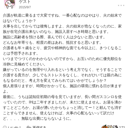
…
ゲスト
2015/9/7
介護が軌道に乗るまで大変ですね、一番心配なのはやはり、火の始末で
はないでしょうか？
火事を出してからでは後悔しますよ、火の始末が危なくなったのに、家
族が在宅介護出来ないのなら、施設入居すべき時期と思います。
施設に高齢者を預ける際、喜んで行く人は少ないと思います。
どんなお年寄りも、程度の差はあれ、抵抗すると思います。
介護者も年々歳をとり、疲労や精神的な面でも今以上に、きつくなるこ
とは予想予されます。
いつまでつづくのかわからないのですから、お互いのために優先順位を
冷静に見極めてください。
嫌がっているのを無理やり入れるという考え方でなく、そうすることで
介護する貴方が、少しでもストレスをなくし、それがひいては親の為に
もなるのだと、考え方を変えてみられてはいかがでしょうか？
個人差張りますが、時間がかかっても、施設の環境に慣れる日が来ます
よ。
最後に、うちは認知症初期の母を見ていますが、長い間ガスコンロを使
っていたので、IHは二年すぎましたが、未だに使えません。お湯を沸か
すことどころか、お湯が湧いたからちょっと消してー！と頼んでも消す
ことすらできません、使えなければ、火事の心配もないって訳だけ
ど、、、、無駄な出費にならないように。
いいね！
返信する
171