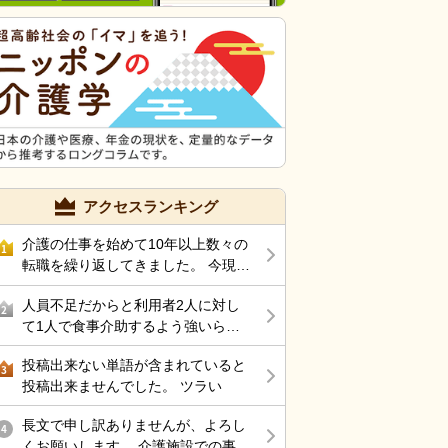
アクセスランキング
介護の仕事を始めて10年以上数々の
1
転職を繰り返してきました。 今現在
グループホームで働いているのです
人員不足だからと利用者2人に対し
が 50代後半にもなりストレス性胃
2
て1人で食事介助するよう強いられ
炎にもなったのでここらで 介護の仕
て、その上、他利用者の服薬介助、
事から違う仕事を考えているのです
投稿出来ない単語が含まれていると
動き回る認知症利用者の見守り、声
3
が 結局転職サイトをみるのが介護の
投稿出来ませんでした。 ツラい
掛けまでやらされ、最近自分の気持
仕事ばかりで どうしたら良いと思い
ちに余裕が持てない。
ますか？
長文で申し訳ありませんが、よろし
4
くお願いします。 介護施設での事故