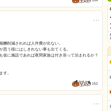
184
…
報酬削減されれば人件費が出ない。
が思う様にはしきれない事も出てくる。
も仮に施設であれば夜間家族は付き添って泊まれるか？
ます。
152
…