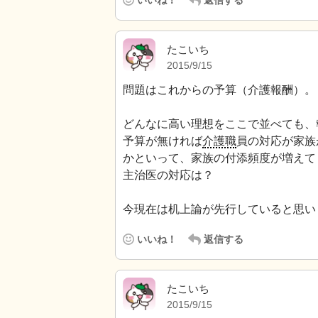
たこいち
2015/9/15
問題はこれからの予算（介護報酬）。
どんなに高い理想をここで並べても、
予算が無ければ
介護職
員の対応が家族
かといって、家族の付添頻度が増えて
主治医の対応は？
今現在は机上論が先行していると思い
いいね！
返信する
たこいち
2015/9/15