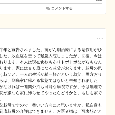
コメントする
…
半年と宣告されました。抗がん剤治療による副作用がひ
した。敗血症を患って緊急入院しましたが、回復。今は
おります。本人は現在食欲もありトボトボながらもなん
ります。家には８６歳になる叔父がおります。叔母の気
う叔父と、一人の生活が精一杯だという叔父、両方おり
らは、到底家に帰れる状態ではないと告知されました
がなければ一週間外泊も可能な病院ですが、今は無理で
院が嫌なら家に帰らせてやったらどうかと、もしも家で
。
父叔母ですので一番いい方向にと思いますが、私自身も
到底叔母の介護はできません。お医者様は、可哀想だと