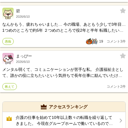
ます。注意する職員にも呆れられています。他の職員時にはほとん
ど事故はありません…もう今の状況がつらく、自分には今の職場は
碧
キャパオーバーだと思い自信もなくなりました。介護士15年目なの
2026/6/10
に一番仕事できず惨めです。すぐにでも辞めたいですがミスが多い
なんかもう、疲れちゃいました… 今の職場、あともう少しで3年目…
からだよね、とバレるのも嫌なのでしばらくしてから退職するべき
1つめのところで約5年 ２つめのところで役2年と半年 転職したい…
か。責任者に本当のことを言って退職していいのか悩んでいます。
介護から離れたい 涙が出てくることが増えました
19
コメント
3
件
愚痴
まっぴー
2026/6/10
メンタル弱くて、コミュニケーションが苦手な私。 介護福祉士とし
て、誰かの役に立ちたいという気持ちで長年仕事に励んでいたけれ
ど、そんな単純な気持ちで、この仕事ができるようになるわけでは
コメント
2
件
教えて
ないと痛感しています。 いつも目の前の仕事で精一杯で、一生懸命
頑張れば、いつか実るだろうと考え続けていたのですが、現リーダ
ーになって、人に説明することだったり、まとめたり、先導にたっ
て、レクリエーション活動を考えたり、利用者のより良い支援だっ
アクセスランキング
たりを考えたり、業務内容の改善を考える等あらゆることが周りと
比べると鈍感な気がして、このまま介護福祉士でよいか考えてしま
介護の仕事を始めて10年以上数々の転職を繰り返して
1
いました。 仕事の向き不向きについて皆さんはどう思いますか？
きました。 今現在グループホームで働いているのです