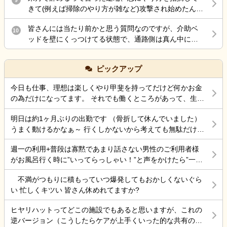
ら来た腰痛と分かり、水や経口水を飲ませてもらい要
しょうか。 ・施設側が加入している保険で対応するケ
きて(例えば掃除のやり方が雑など)攻撃され始めたんだ
約落ちたのはいいのですが、母親を一人で留守番させ
ースはありますか。 ・ご家族として確認しておいた方
けど最後の嫌がらせ？
ていたので、ケアーマネージャーさんに電話して母親
がよいことや、今後の進め方についてアドバイスがあ
皆さんには当たり前かと思う質問なのですが、介助ベ
10
を一時的に入院させる事となりました。 母親は、病院
れば教えていただきたいです。 施設を責めたいという
ッドを壁にくっつけてる状態で、通路側は真ん中にベ
が大嫌いなので、今日病院に電話をしたら 案の定、興
気持ちではなく、今後の対応について知識を得たいと
ッド柵を差し込むのは拘束扱いだって言われたのです
奮し、目が離せない状態なので、拘束状態に している
思い投稿しました。 同様の事例やご経験がありました
が、皆さんどう思いますか？ ちなみに自分は真ん中に
との事でした。 夕食も食べなかったみたいです。 自分
ピックアップ
ら、差し支えない範囲で教えていただけると幸いで
柵を入れても足を下ろして出れるスペースは十分にあ
の腰の状態は、それなりに動けるようになったのです
す。 よろしくお願いいたします。
るので、拘束にはならないとおもってます。てか初任
が、頭が熱中症でボワッとする感じなので、怖くて 会
今日も仕事、理想は楽しくやり甲斐を持ってだけど何かお金
者でそう習った事もあり、それが普通かと思うのです
いにいけない状態です。 ケアーマネージャーさんその
の為だけになってます。 それでも働くところがあって、生き
が…今働いてる施設の拘束委員会でそう言われてるみ
状況を相談したら、絶対に 包括ケアーに入れた方がい
ていけているのでましなのでしょうね。 一番辛いのは、お金
たいです。
いと怒られました。 以前、入れていたのですが、興奮
明日は約1ヶ月ぶりの出勤です （骨折して休んでいました）
がなく職探ししている時だったので今日も頑張ろうと思う。
するので、それを抑える薬を飲んだ表情が忘れられな
うまく動けるかなぁ～ 行くしかないから考えても無駄だけど
それにしても古株は、好き勝手だから楽しそうです。私も古
いので、入れていいのか 判断に迷っている状況です。
不安！
株の時は、そんなに仕事行くのが辛くなく毎日そこそこ楽し
週一の利用+普段は寡黙であまり話さない男性のご利用者様
その煮え切らない自分にケアーマネージャーさんは怒
くやっていました。 転職は後悔はしていませんが、誰もが上
がお風呂行く時に”いってらっしゃい！”と声をかけたら”一緒
っている事は分かっています。 毎日、散歩と昼食は寿
手くいかないのは確かですね。 そんなつぶやきです、では仕
に行く？！？”と返してくれた。 そういう想像を上回るよう
司屋のランチ 風呂に入れ身体と頭を洗ってあげ、朝昼
事行きます。
不満がつもりに積もっていつ爆発してもおかしくないぐら
なことがあるからこの仕事って楽しいんだよな。 まだ入って
晩食事を作り 夜中は、トイレに行く度に麦茶を飲んで
い 忙しくキツい 皆さん休めれてますか?
4ヶ月弱しか経ってないけど。
もらう毎日 約5年やって来ましたが限界を感じていると
ころです。 朝昼晩の食事中に加山雄三DVDを必ず観て
ヒヤリハットってどこの施設でもあると思いますが、これの
喜ぶ姿を 観るとどうしても決断出来ない自分がいま
逆バージョン（こうしたらケアが上手くいった的な共有の書
す。 異常かな⁈