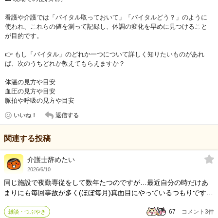
看護や介護では「バイタル取っておいて」「バイタルどう？」のように
使われ、これらの値を測って記録し、体調の変化を早めに見つけること
が目的です。
👉 もし「バイタル」のどれか一つについて詳しく知りたいものがあれ
ば、次のうちどれか教えてもらえますか？
体温の見方や目安
血圧の見方や目安
脈拍や呼吸の見方や目安
いいね！
返信する
関連する投稿
介護士辞めたい
2026/6/10
同じ施設で夜勤専従をして数年たつのですが…最近自分の時だけあ
まりにも毎回事故が多く(ほぼ毎月)真面目にやっているつもりです
が、利用者の転倒やあざや落薬にも気付かずいつも夜勤明けに発覚
67
コメント
3
件
雑談・つぶやき
し指摘されてから後日報告書を書くことになり同僚にも引かれてい