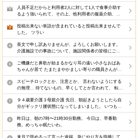
が 50代後半にもなりストレス性胃炎にもなったのでこ
人員不足だからと利用者2人に対して1人で食事介助す
こらで 介護の仕事から違う仕事を考えているのですが
2
るよう強いられて、その上、他利用者の服薬介助、動
結局転職サイトをみるのが介護の仕事ばかりで どうし
き回る認知症利用者の見守り、声掛けまでやらされ、
たら良いと思いますか？
投稿出来ない単語が含まれていると投稿出来ませんで
最近自分の気持ちに余裕が持てない。
3
した。 ツラい
長文で申し訳ありませんが、よろしくお願いします。
4
介護施設での事故について、施設関係者の皆様にご意
見を伺いたく投稿します。 母は認知症があり、介護施
ご機嫌だと鼻歌が始まるかなり耳の遠い小さなおばあ
設に入所していました。 ある日の明け方、母が一人で
5
ちゃんが居て たまたまやかましい寄りの職員さんが来
施設を離設し、雨の中で転倒して大腿骨を骨折しまし
た時に 鼻歌から一気に不穏 「おおきなこえで話してる
た。 手術は無事に終わりましたが、この事故をきっか
スピーチロックとか、注意とか、 言わないようにする
わ」 と不機嫌で低く大きな声の独り言で返してて笑い
6
けに歩行ができなくなり、病院からは認知症も進行し
の無理… 待てないもの、早くしてとか言われて、 転倒
を堪えられない。
たとのお話がありました。また、要介護1だったもの
しそうになるとか危険行為しても、 本人達分からない
が、介護認定調査後には要介護3程度になる見込みとの
９４歳要介護３母親介護 先日、朝起きようとしたら自
もの、 病気だから、認知症だからで許されて、 記録残
7
説明を受けました。 施設からは「治療費は負担しま
分がギックリ腰状態になってしまいました。 いつも行
しても『仕方ないよね、割り切らなきゃ』 これで終わ
す」と説明を受けていますが、それ以外の補償につい
く接骨院で治療してもらったのですが、いつもなら楽
る 何でもかんでも虐待って言わないで… どうしろって
てはまだ話し合っていません。 そこで、介護施設で勤
昨日は、朝の7時〜21時30分勤務。 今日は、早番勤
になるのに、全く治らないまま、家に戻ろとして 外に
8
言うのよ…もう疲れた… 責任感強すぎって上司に言わ
務されている方や施設運営に携わっている方にお伺い
務。めっちゃ眠たいわ。
出たら、クラクラし汗が尋常じゃなく出てくるので 接
れた 仕方ないじゃん 事故したら…打ちどころ悪かった
したいです。 ・このような事故が起きた場合、一般的
骨院に戻って休すませてもらいました。 隠れ熱中症か
ら… ダメだ頭の中ぐっちゃぐちゃ…
にはどのような対応や補償が行われることが多いので
来月で辞めるって言った途端、急にやり方を指摘して
9