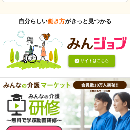
式）ってないですよね。あったらいいケアを共有できると思
いますがいかがでしょうか。 上手くいかないことや、事故未
遂記録ばかりって、すごくネガティブだと個人的に思いま
自分らしい
働き方
がきっと見つかる
す。また、介護の世界って「できて当たり前」的な思考が強
いと思います。あと変に職人みたいな考え方の人多いです
し。うつ病の人じゃないんだから、できないことばかり言っ
たらストレスたまりませんか。
サイトはこちら