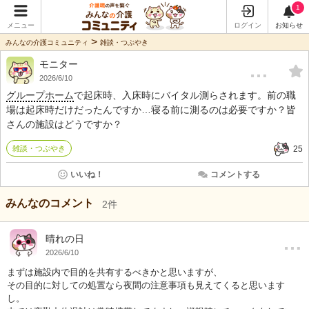
1
メニュー
ログイン
お知らせ
>
みんなの介護コミュニティ
雑談・つぶやき
モニター
…
2026/6/10
グループホーム
で起床時、入床時にバイタル測らされます。前の職
場は起床時だけだったんですか…寝る前に測るのは必要ですか？皆
さんの施設はどうですか？
雑談・つぶやき
25
いいね！
コメントする
みんなのコメント
2
件
…
晴れの日
2026/6/10
まずは施設内で目的を共有するべきかと思いますが、
その目的に対しての処置なら夜間の注意事項も見えてくると思います
し。