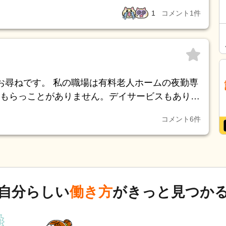
祖父(母方) 祖母達はデイに通って
1
コメント
1
件
した ―ここからは愚痴 祖母らは
促しても声掛けしてもあまり飲まない コップ1杯飲
からはとらせろ飲ませろと言われますが、 本人達
ん、やってるとは言っても 部屋に行けば大抵寝てい
お尋ねです。 私の職場は有料老人ホームの夜勤専
ますが、 歩きたくないから、 車椅子に乗れないな
もらっことがありません。デイサービスもありま
 母方の祖父は食事の好き嫌い
せん。 今回の加算は今まで支給がない職員も賃
気に入らないものがあれば、 『こんな不味い物食わ
コメント
6
件
分かるかた教えて下さい。
食うのか分かりませんし、 わがままが激しくなる
きます 10年何もしてこなかったやつが『何もして
言ってきました それを言ってからか、今日まで1
、一切手伝わない手伝う
自分らしい
働き方
がきっと見つか
せに口は出すんですかね 母は約10年在宅
も短時間パート(介護)で、在宅介護も手伝ってます