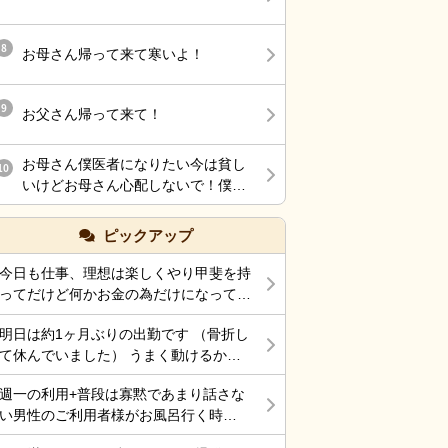
ともつたえて、指導長めにつけるっ
る日々に逆戻りかと思うと 憂鬱にな
てことだったのに
ります ようやくそこそこのボーナス
8
をいただけたのに 先行き不安ですな
お母さん帰って来て寒いよ！
あ
9
お父さん帰って来て！
お母さん僕医者になりたい今は貧し
10
いけどお母さん心配しないで！僕医
者になるから！
ピックアップ
今日も仕事、理想は楽しくやり甲斐を持
ってだけど何かお金の為だけになってま
す。 それでも働くところがあって、生
明日は約1ヶ月ぶりの出勤です （骨折し
きていけているのでましなのでしょう
て休んでいました） うまく動けるかな
ね。 一番辛いのは、お金がなく職探し
ぁ～ 行くしかないから考えても無駄だ
している時だったので今日も頑張ろうと
週一の利用+普段は寡黙であまり話さな
けど不安！
思う。 それにしても古株は、好き勝手
い男性のご利用者様がお風呂行く時
だから楽しそうです。私も古株の時は、
に”いってらっしゃい！”と声をかけた
そんなに仕事行くのが辛くなく毎日そこ