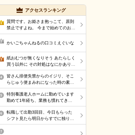
アクセスランキング
質問です。お姫さま抱っこて、原則
1
禁止ですよね。 今まで始めてのお姫
さま抱っこして腰痛になり、整形受
診して、薬もらい、リハビリしてい
2
かいごちゃんねるの口コミえぐいな
ます。
紙おむつが無くなりそう あたらしく
3
買う以外に その対処はなにかありま
すか？
皆さん排便失禁からのイジリ、そこ
4
らじゅう便まみれになった時の素早
く清潔に処理する為にどのようにケ
特別養護老人ホームに勤めています
アしていますか？
5
勤めて1年経ち、業務も慣れてきた
この頃 次々と辞めていく職員の数々
転職して出勤3回目、今日もらった
… お局さんは他部署にいるので そ
6
シフト見たら明日からすでに独り立
こへ配属されない限り、滅多に会う
ち、、行きたくなすぎる 経験者では
ことはないですが 仮に異動命令がき
あるけど、ブランクあって不安なこ
7
たら、またあのハラスメントを 受け