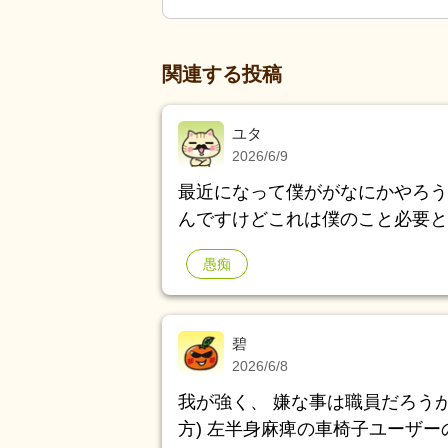
関連する投稿
ユタ
2026/6/9
最近になって僕ががなにかやろう
んですけどこれは僕のこと必要と
日も草取りしてるんですけど も
愚痴
碧
2026/6/8
我が強く、 嫌な事は職員だろう
方) 左半身麻痺の車椅子ユーザーの祖母(母方) どの認知症かは未確定だが、 気に入