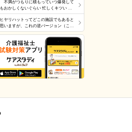
不満がつもりに積もっていつ爆発して
ら”一緒に行く？！？”と返してくれた。
そこ楽しくやっていました。 転職は後
もおかしくないぐらい 忙しくキツい 皆
そういう想像を上回るようなことがある
悔はしていませんが、誰もが上手くいか
さん休めれてますか?
からこの仕事って楽しいんだよな。 ま
ないのは確かですね。 そんなつぶやき
ヒヤリハットってどこの施設でもあると
だ入って4ヶ月弱しか経ってないけど。
です、では仕事行きます。
思いますが、これの逆バージョン（こう
したらケアが上手くいった的な共有の書
式）ってないですよね。あったらいいケ
アを共有できると思いますがいかがでし
ょうか。 上手くいかないことや、事故
未遂記録ばかりって、すごくネガティブ
だと個人的に思います。また、介護の世
界って「できて当たり前」的な思考が強
いと思います。あと変に職人みたいな考
え方の人多いですし。うつ病の人じゃな
いんだから、できないことばかり言った
らストレスたまりませんか。
る