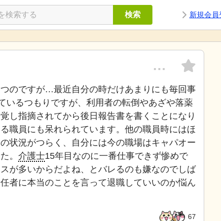
検索
新規会員
…
たつのですが…最近自分の時だけあまりにも毎回事
っているつもりですが、利用者の転倒やあざや落薬
発覚し指摘されてから後日報告書を書くことになり
する職員にも呆れられています。他の職員時にはほ
今の状況がつらく、自分には今の職場はキャパオー
した。
介護士
15年目なのに一番仕事できず惨めで
ミスが多いからだよね、とバレるのも嫌なのでしば
責任者に本当のことを言って退職していいのか悩ん
67