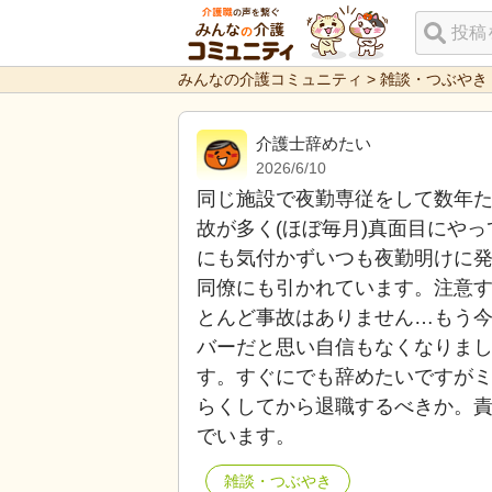
みんなの介護コミュニティ
>
雑談・つぶやき
介護士辞めたい
2026/6/10
同じ施設で夜勤専従をして数年
故が多く(ほぼ毎月)真面目にや
にも気付かずいつも夜勤明けに
同僚にも引かれています。注意
とんど事故はありません…もう
バーだと思い自信もなくなりま
す。すぐにでも辞めたいですが
らくしてから退職するべきか。
でいます。
雑談・つぶやき