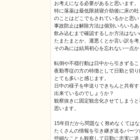
お考えになる必要があると思います。
特に落薬は最低限就寝介助後に床の吐
のことはどこでもされているかと思い
事故防止は解除方法は個別いろいろあ
飲み込むまで確認するしか方法はない
たまたまとか、運悪くとか言い訳を考
その為には結局初心を忘れない一点か
転倒や不穏行動は日中から引きずるこ
夜勤専従の方の特徴として日勤と切り
とても多いと感じます。
日中の様子を申送りできちんと共有す
出来ているのでしょうか？
観察抜きに固定観念化させてしまうと
思います。
15年目だから問題なく努めなくては
たくさんの情報を引き継ぎ送るパーツ
些細なことも観察して日勤に忠実に送