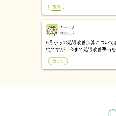
らない事等があればブチキレるし、 暴力もでる
愚痴
います、 祖父もデイ通いを開始させることなりま
あまり水分を取らず、 取るよう
めるか飲めないかな感じ 医者達
ヤーくん
に飲む気がありません 父方の祖母は、 歩くよう医者やリハの先生に言われてます
2026/6/7
が 歩きません 体操もやりませ
6月からの処遇改善加算について
ます 家の外にはスロープがあり
従ですが、今まで処遇改善手当を
らデイ辞めると脅すほどに 歩く事を拒否してきます
すが、デイの職員も支給はありま
も激しく、 食べ方はまるで犬 
教えて
上げにつながるのでしょうか？
せやがって！』と もうなんなら
し、 暴力も出ます 施設へ入れたいと願う我が家です、 ただ、一切手伝わない親族
は手は出さないのに 口は出して
ない』と 10年頑張ってきた母に
度も来ず、 近々ある祖父の担会には顔を出す なんでこう
気もない親族が うるさく手は出さないく
介護を頑張ってくれています 私
母も私もしんどいです