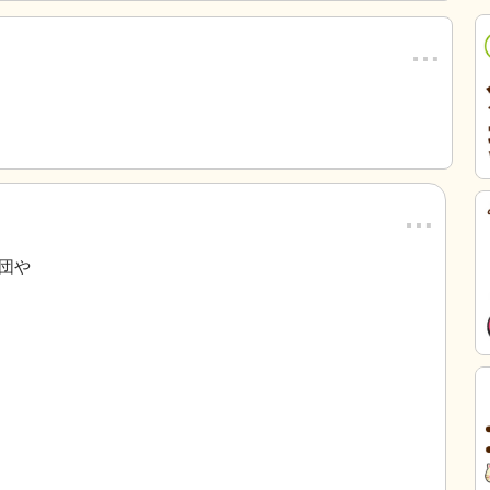
…
…
団や