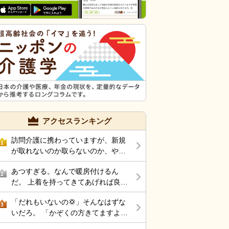
アクセスランキング
訪問介護に携わっていますが、新規
1
が取れないのか取らないのか、やる
気がないのか… 怒りを覚えるほど仕
あつすぎる。なんで暖房付けるん
事がありません。 ケアマネに対して
2
だ。 上着を持ってきてあげれば良い
電話越しで、またお願いします！(新
んじゃないの。
規依頼)と足を運ばす営業なんて皆無
「だれもいないの💢」そんなはずな
3
な上司とサ責のツケがようやく今に
いだろ。 「かぞくの方きてますよ
なって回ってきたと思っています。
💢」伝えてもらわなきゃ分からない
訪問介護の需要はそこまで減ってい