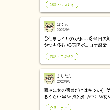
識が薄かったり、自分の方が正し
雑談・つぶやき
納得してないから頭に入ってない
す。 時代の流れについていけな
る確率高いと思います。 現在、
ぼくも
ん。それをも忘れるようになっ
2023/9/4
①仕事しない奴が多い ②当日欠
やつも多数 ③病院がコロナ感染
ない
雑談・つぶやき
よしたん
2023/9/3
職場に女の職員だけはキツい(゜∀
るくらい😂💦 風呂介助中に💦初
介助・ケア