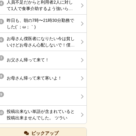
人員不足だからと利用者2人に対し
だろ。 職員あるあるなんだろうけ
4
ますか？
て1人で食事介助するよう強いられ
ど、無意味にトゲトゲしてるおばさ
て、その上、他利用者の服薬介助、
んって何の得があってそうするんだ
昨日も、朝の7時〜21時30分勤務で
動き回る認知症利用者の見守り、声
5
ろ。 嫌いだわ〜
した(´；ω；｀)
掛けまでやらされ、最近自分の気持
ちに余裕が持てない。
お母さん僕医者になりたい今は貧し
6
いけどお母さん心配しないで！僕医
者になるから！
7
お父さん帰って来て！
8
お母さん帰って来て寒いよ！
9
投稿出来ない単語が含まれていると
10
投稿出来ませんでした。 ツラい
ピックアップ