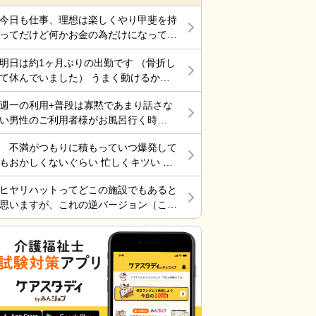
今日も仕事、理想は楽しくやり甲斐を持
ってだけど何かお金の為だけになってま
す。 それでも働くところがあって、生
明日は約1ヶ月ぶりの出勤です （骨折し
きていけているのでましなのでしょう
て休んでいました） うまく動けるかな
ね。 一番辛いのは、お金がなく職探し
ぁ～ 行くしかないから考えても無駄だ
している時だったので今日も頑張ろうと
週一の利用+普段は寡黙であまり話さな
けど不安！
思う。 それにしても古株は、好き勝手
い男性のご利用者様がお風呂行く時
だから楽しそうです。私も古株の時は、
に”いってらっしゃい！”と声をかけた
そんなに仕事行くのが辛くなく毎日そこ
不満がつもりに積もっていつ爆発して
ら”一緒に行く？！？”と返してくれた。
そこ楽しくやっていました。 転職は後
もおかしくないぐらい 忙しくキツい 皆
そういう想像を上回るようなことがある
悔はしていませんが、誰もが上手くいか
さん休めれてますか?
からこの仕事って楽しいんだよな。 ま
ないのは確かですね。 そんなつぶやき
ヒヤリハットってどこの施設でもあると
だ入って4ヶ月弱しか経ってないけど。
です、では仕事行きます。
思いますが、これの逆バージョン（こう
したらケアが上手くいった的な共有の書
式）ってないですよね。あったらいいケ
アを共有できると思いますがいかがでし
ょうか。 上手くいかないことや、事故
未遂記録ばかりって、すごくネガティブ
だと個人的に思います。また、介護の世
界って「できて当たり前」的な思考が強