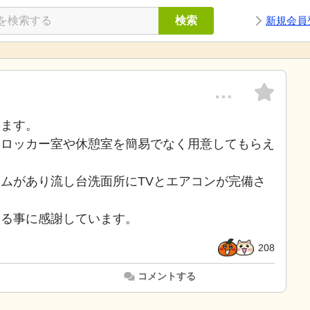
検索
新規会員
…
います。
、ロッカー室や休憩室を簡易でなく用意してもらえ
ムがあり流し台洗面所にTVとエアコンが完備さ
いる事に感謝しています。
208
コメントする