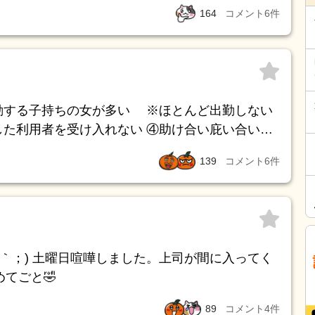
いと思ってるから助言を聞き入れてないのです。
164
コメント
6
件
んです。引き出しに入ってない物は出てこないで
い人や素直に人の意見を聞けない人は認知症にな
本人が感心あることに対しては決して忘れませ
たらいよいよ末期かなと。
勤する子持ちの女が多い ※ほとんど出勤しない
した利用者を受け入れない ④助け合い庇い合いが
139
コメント
6
件
｀；) 土曜日喧嘩しました。上司が間に入ってく
めてごと🤣
89
コメント
4
件