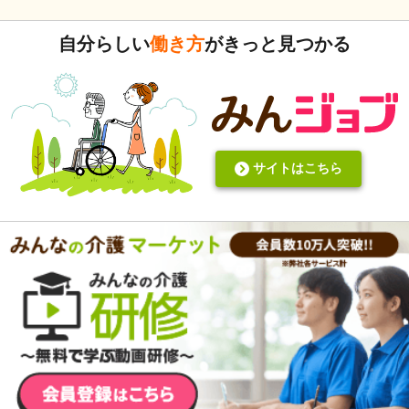
いますがいかがでしょうか。 上手くいかないことや、事故未
遂記録ばかりって、すごくネガティブだと個人的に思いま
自分らしい
働き方
がきっと見つかる
す。また、介護の世界って「できて当たり前」的な思考が強
いと思います。あと変に職人みたいな考え方の人多いです
し。うつ病の人じゃないんだから、できないことばかり言っ
たらストレスたまりませんか。
サイトはこちら