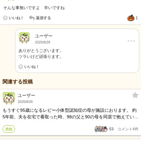
そんな事無いですよ 辛いですね
いいね！
返信する
1
ユーザー
…
2025/8/29
ありがとうございます。
ツラいけど頑張ります。
いいね！
関連する投稿
ユーザー
2025/8/26
もうすぐ95歳になるレビー小体型認知症の母が施設におります。 約
5年前、夫を在宅で看取った時、98の父と90の母を同居で抱えていま
した。 その後、施設で父は亡くなり、今また母が看取り体制に入っ
53
コメント
4
件
愚痴
ています。 続く介護と看取りで、メンタルも辛いです。 娘が大変助
けてくれるのでありがたく、昔から寄り添ってくれる友人にも感謝