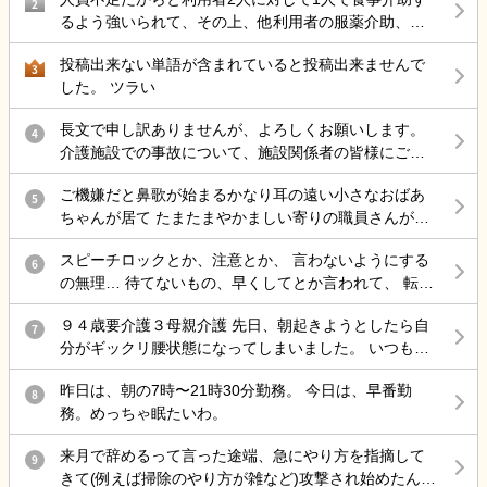
こらで 介護の仕事から違う仕事を考えているのですが
2
談して、一時的にどちらかに宿泊させてもらえないか、と訪問時に
るよう強いられて、その上、他利用者の服薬介助、動
結局転職サイトをみるのが介護の仕事ばかりで どうし
相談したいのですが、きっとケアマネさんが帰宅された後に、また
き回る認知症利用者の見守り、声掛けまでやらされ、
たら良いと思いますか？
愚痴が始まるのはお決まりパターンですので、相談に躊躇します。
投稿出来ない単語が含まれていると投稿出来ませんで
最近自分の気持ちに余裕が持てない。
3
母が生きていてくれたら少しはマシだったと思います。母の介護も7
した。 ツラい
年程経験した後、伯母の過剰な反応・対応に私の大切な自律神経が
やられそうです・・・どうしたらいいのでしょう。私がストレス承
長文で申し訳ありませんが、よろしくお願いします。
4
知で、馬鹿になり続ければいいのでしょうか。 どなたか、私を癒し
介護施設での事故について、施設関係者の皆様にご意
てくれる方がいましたらメッセージいただけると嬉しいです。よろ
見を伺いたく投稿します。 母は認知症があり、介護施
ご機嫌だと鼻歌が始まるかなり耳の遠い小さなおばあ
しくお願いします。
設に入所していました。 ある日の明け方、母が一人で
5
ちゃんが居て たまたまやかましい寄りの職員さんが来
施設を離設し、雨の中で転倒して大腿骨を骨折しまし
た時に 鼻歌から一気に不穏 「おおきなこえで話してる
た。 手術は無事に終わりましたが、この事故をきっか
スピーチロックとか、注意とか、 言わないようにする
わ」 と不機嫌で低く大きな声の独り言で返してて笑い
6
けに歩行ができなくなり、病院からは認知症も進行し
の無理… 待てないもの、早くしてとか言われて、 転倒
を堪えられない。
たとのお話がありました。また、要介護1だったもの
しそうになるとか危険行為しても、 本人達分からない
が、介護認定調査後には要介護3程度になる見込みとの
９４歳要介護３母親介護 先日、朝起きようとしたら自
もの、 病気だから、認知症だからで許されて、 記録残
7
説明を受けました。 施設からは「治療費は負担しま
分がギックリ腰状態になってしまいました。 いつも行
しても『仕方ないよね、割り切らなきゃ』 これで終わ
す」と説明を受けていますが、それ以外の補償につい
く接骨院で治療してもらったのですが、いつもなら楽
る 何でもかんでも虐待って言わないで… どうしろって
てはまだ話し合っていません。 そこで、介護施設で勤
昨日は、朝の7時〜21時30分勤務。 今日は、早番勤
になるのに、全く治らないまま、家に戻ろとして 外に
8
言うのよ…もう疲れた… 責任感強すぎって上司に言わ
務されている方や施設運営に携わっている方にお伺い
務。めっちゃ眠たいわ。
出たら、クラクラし汗が尋常じゃなく出てくるので 接
れた 仕方ないじゃん 事故したら…打ちどころ悪かった
したいです。 ・このような事故が起きた場合、一般的
骨院に戻って休すませてもらいました。 隠れ熱中症か
ら… ダメだ頭の中ぐっちゃぐちゃ…
にはどのような対応や補償が行われることが多いので
来月で辞めるって言った途端、急にやり方を指摘して
9
ら来た腰痛と分かり、水や経口水を飲ませてもらい要
しょうか。 ・施設側が加入している保険で対応するケ
きて(例えば掃除のやり方が雑など)攻撃され始めたんだ
約落ちたのはいいのですが、母親を一人で留守番させ