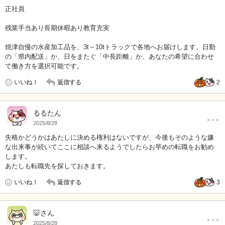
正社員
残業手当あり長期休暇あり教育充実
焼津自慢の水産加工品を、3t～10tトラックで各地へお届けします。日勤
の「県内配送」か、日をまたぐ「中長距離」か、あなたの希望に合わせ
て働き方を選択可能です。
いいね！
返信する
2
…
るるたん
2025/8/28
失格かどうかはあたしに決める権利はないですが、今後もそのような嫌
な出来事が続いてここに相談へ来るようでしたらお早めの転職をお勧め
します。
あたしも転職先を探しておきます。
いいね！
返信する
3
…
🐷さん
2025/8/28