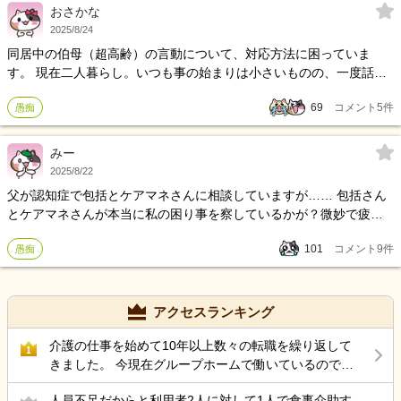
しています。 しかし、私自身、もう70歳になり、頻繁の面会がとて
おさかな
も辛く、週一回になってしまっています。この猛暑も影響していま
2025/8/24
すが…。 夫を亡くした悲しみはまだ癒えませんが、私は父母も好き
同居中の伯母（超高齢）の言動について、対応方法に困っていま
だったので、できることはしたいと思いながら、もう頑張れなくな
す。 現在二人暮らし。いつも事の始まりは小さいものの、一度話が
っています。そして、そんな自分を責めてしまいます。 どのような
食い違うと、ずーっと自身の正論で反論、こちらが間違いを指摘す
心構えでやっていけば良いでしょうか。何かアドバイスをいただけ
69
コメント
5
件
愚痴
ると、近所に聞こえる程声を荒げ高ぶり輪をかけ強く反論し続け、
ませんか。読んでくださって、ありがとうございます。
何時間も独り言、最近では物を投げつける、私を責めつけたと思っ
たら自身を責めまた私を責めるの繰り返しです。今年、私の母が亡
みー
くなり、それまではずっと二人で過ごしてきたので寂しさや話を聞
2025/8/22
いてもらえないもどかしい気持ちがある反動かもしれませんが、私
父が認知症で包括とケアマネさんに相談していますが…… 包括さん
も辛い日々です。脳神経内科の病院から薬を処方してもらっていま
とケアマネさんが本当に私の困り事を察しているかが？微妙で疲れ
すが、先生に事情を説明し追加で怒りを鎮静化させる薬を処方して
ます。 今日も私のLINEへ父のヘルパーの件で連絡が来ていました
もらおうと思い伝達しましたが、本人が納得せず、その場でも私が
101
コメント
9
件
愚痴
が……父以外の事も色々しないといけず今日はスケジュール的にも
悪いから怒りが収まらない、と切り出し結局処方に至りませんでし
厳しかったので返事に対して何も返答していなかったのに……突然
た。デイサービスも、体験が好印象だったと本人が意欲を示したた
の訪問をしてきて……💦 娘の迎えもありインターホンがなっていま
め契約したものの、1度行ったきりでその後休んでいます。少し前
したが出ずに様子を伺っていましたがしつこく何回もインターホン
アクセスランキング
に、自宅内で転倒し足の痛みが完治していない状況での体験会参加
を鳴らしてきて……娘の迎えもあるから一刻も早く家を出たいけど
だったため初めからムリだったかもしれません。ただ気の合わない
出れず…… グイグイと自分達の用件を話してきて凄く嫌でした。
介護の仕事を始めて10年以上数々の転職を繰り返して
1
雰囲気の方々を見ていて気分が悪いいう話もありました。総合的
きました。 今現在グループホームで働いているのです
に、デイサービスを勧めた私が完全に悪いと責められ、もぅ気疲れ
が 50代後半にもなりストレス性胃炎にもなったのでこ
の連続です。また、私自身試験勉強もしたいし、ケアマネさんへ相
人員不足だからと利用者2人に対して1人で食事介助す