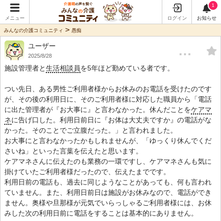
1
メニュー
ログイン
お知らせ
>
みんなの介護コミュニティ
愚痴
ユーザー
…
2025/8/28
施設管理者と
生活相談員
を5年ほど勤めている者です。
つい先日、ある男性ご利用者様からお休みのお電話を受けたのです
が、その後の利用日に、そのご利用者様に対応した職員から「電話
に出た管理者が『お大事に』と言わなかった。休んだことを
ケアマ
ネ
に告げ口した。利用日前日に『お体は大丈夫ですか』の電話がな
かった。そのことでご立腹だった。」と言われました。
お大事にと言わなかったかもしれませんが、「ゆっくり休んでくだ
さいね」といった言葉を伝えたと思います。
ケアマネさんに伝えたのも業務の一環ですし、ケアマネさんも気に
掛けていたご利用者様だったので、伝えたまでです。
利用日前の電話も、過去に同じようなことがあっても、何も言われ
ていません。また、利用日前日は施設がお休みなので、電話ができ
ません。奥様や旦那様が元気でいらっしゃるご利用者様には、お休
みした次の利用日前に電話をすることは基本的にありません。