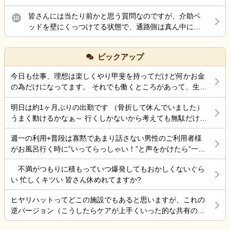
ースはありますか。 ・ご家族として確認しておいた方
けど最後の嫌がらせ？
ていたので、ケアーマネージャーさんに電話して母親
がよいことや、今後の進め方についてアドバイスがあ
皆さんには当たり前かと思う質問なのですが、介助ベ
10
を一時的に入院させる事となりました。 母親は、病院
れば教えていただきたいです。 施設を責めたいという
ッドを壁にくっつけてる状態で、通路側は真ん中にベ
が大嫌いなので、今日病院に電話をしたら 案の定、興
気持ちではなく、今後の対応について知識を得たいと
ッド柵を差し込むのは拘束扱いだって言われたのです
奮し、目が離せない状態なので、拘束状態に している
思い投稿しました。 同様の事例やご経験がありました
が、皆さんどう思いますか？ ちなみに自分は真ん中に
との事でした。 夕食も食べなかったみたいです。 自分
ピックアップ
ら、差し支えない範囲で教えていただけると幸いで
柵を入れても足を下ろして出れるスペースは十分にあ
の腰の状態は、それなりに動けるようになったのです
す。 よろしくお願いいたします。
るので、拘束にはならないとおもってます。てか初任
が、頭が熱中症でボワッとする感じなので、怖くて 会
今日も仕事、理想は楽しくやり甲斐を持ってだけど何かお金
者でそう習った事もあり、それが普通かと思うのです
いにいけない状態です。 ケアーマネージャーさんその
の為だけになってます。 それでも働くところがあって、生き
が…今働いてる施設の拘束委員会でそう言われてるみ
状況を相談したら、絶対に 包括ケアーに入れた方がい
ていけているのでましなのでしょうね。 一番辛いのは、お金
たいです。
いと怒られました。 以前、入れていたのですが、興奮
明日は約1ヶ月ぶりの出勤です （骨折して休んでいました）
がなく職探ししている時だったので今日も頑張ろうと思う。
するので、それを抑える薬を飲んだ表情が忘れられな
うまく動けるかなぁ～ 行くしかないから考えても無駄だけど
それにしても古株は、好き勝手だから楽しそうです。私も古
いので、入れていいのか 判断に迷っている状況です。
不安！
株の時は、そんなに仕事行くのが辛くなく毎日そこそこ楽し
週一の利用+普段は寡黙であまり話さない男性のご利用者様
その煮え切らない自分にケアーマネージャーさんは怒
くやっていました。 転職は後悔はしていませんが、誰もが上
がお風呂行く時に”いってらっしゃい！”と声をかけたら”一緒
っている事は分かっています。 毎日、散歩と昼食は寿
手くいかないのは確かですね。 そんなつぶやきです、では仕
に行く？！？”と返してくれた。 そういう想像を上回るよう
司屋のランチ 風呂に入れ身体と頭を洗ってあげ、朝昼
事行きます。
不満がつもりに積もっていつ爆発してもおかしくないぐら
なことがあるからこの仕事って楽しいんだよな。 まだ入って
晩食事を作り 夜中は、トイレに行く度に麦茶を飲んで
い 忙しくキツい 皆さん休めれてますか?
4ヶ月弱しか経ってないけど。
もらう毎日 約5年やって来ましたが限界を感じていると
ころです。 朝昼晩の食事中に加山雄三DVDを必ず観て
ヒヤリハットってどこの施設でもあると思いますが、これの
喜ぶ姿を 観るとどうしても決断出来ない自分がいま
逆バージョン（こうしたらケアが上手くいった的な共有の書
す。 異常かな⁈
式）ってないですよね。あったらいいケアを共有できると思