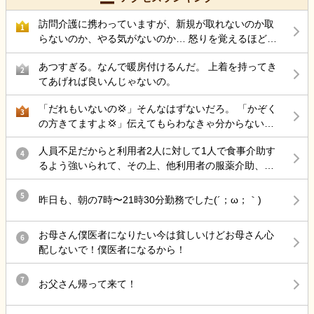
ともあり、すぐレントゲンがとれるわけでもないので、、、 私たち
看護師が帰宅後、家族さんが救急搬送する場合もあるので、こうな
訪問介護に携わっていますが、新規が取れないのか取
1
ったら救急搬送してください！とアドバイスもしたいです。 こうい
らないのか、やる気がないのか… 怒りを覚えるほど仕
う経験をしたことがある。などでもいいです。調べてもあまり情報
事がありません。 ケアマネに対して電話越しで、また
あつすぎる。なんで暖房付けるんだ。 上着を持ってき
がなく困っているのでなにかあればアドバイス宜しくお願いします
お願いします！(新規依頼)と足を運ばす営業なんて皆無
2
てあげれば良いんじゃないの。
な上司とサ責のツケがようやく今になって回ってきた
と思っています。 訪問介護の需要はそこまで減ってい
「だれもいないの💢」そんなはずないだろ。 「かぞく
3
ますか？
の方きてますよ💢」伝えてもらわなきゃ分からないだ
ろ。 職員あるあるなんだろうけど、無意味にトゲトゲ
人員不足だからと利用者2人に対して1人で食事介助す
してるおばさんって何の得があってそうするんだろ。
4
るよう強いられて、その上、他利用者の服薬介助、動
嫌いだわ〜
き回る認知症利用者の見守り、声掛けまでやらされ、
最近自分の気持ちに余裕が持てない。
5
昨日も、朝の7時〜21時30分勤務でした(´；ω；｀)
お母さん僕医者になりたい今は貧しいけどお母さん心
6
配しないで！僕医者になるから！
7
お父さん帰って来て！