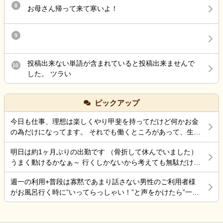
8
お母さん帰って来て寒いよ！
9
投稿出来ない単語が含まれていると投稿出来ませんで
10
した。 ツラい
ピックアップ
今日も仕事、理想は楽しくやり甲斐を持ってだけど何かお金
の為だけになってます。 それでも働くところがあって、生き
ていけているのでましなのでしょうね。 一番辛いのは、お金
明日は約1ヶ月ぶりの出勤です （骨折して休んでいました）
がなく職探ししている時だったので今日も頑張ろうと思う。
うまく動けるかなぁ～ 行くしかないから考えても無駄だけど
それにしても古株は、好き勝手だから楽しそうです。私も古
不安！
株の時は、そんなに仕事行くのが辛くなく毎日そこそこ楽し
週一の利用+普段は寡黙であまり話さない男性のご利用者様
くやっていました。 転職は後悔はしていませんが、誰もが上
がお風呂行く時に”いってらっしゃい！”と声をかけたら”一緒
手くいかないのは確かですね。 そんなつぶやきです、では仕
に行く？！？”と返してくれた。 そういう想像を上回るよう
事行きます。
なことがあるからこの仕事って楽しいんだよな。 まだ入って