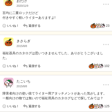
…
おたけ
2020/11/9
百均に二重ロックだけど
付きやすく軽いライターありますよ!
いいね！
返信する
23
…
きさらぎ
2015/8/8
福祉器具のカタログは思いつきませんでした、ありがとうございまし
た。
いいね！
返信する
102
…
たこいち
2015/8/8
障害者向けの使い捨てライター用アタッチメントがあった気がします。
一般向けの物では無いので福祉用具のカタログなどで探してみては？
いいね！
返信する
125