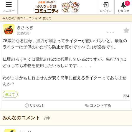
1
メニュー
ログイン
お知らせ
>
みんなの介護コミュニティ
教えて
きさらぎ
…
2015/8/5
76歳になる祖母、握力が弱まってライターが使いづらいと。最近の
ライターは子供のいたずら防止か何かですべて力が必要です。
仏壇のろうそくは電気のものに代用しているのですが、先行だけは
どうしても本物を使用したいらしいです、、、。
わがままかもしれませんが安く簡単に使えるライターってありませ
んか？
教えて
234
いいね！
コメントする
みんなのコメント
7
件