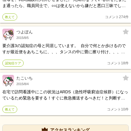
ま通ったら、職員同士で、○○は使えないから嫌だと悪口三昧でし
た。 介護職の人間関係悪いとは、聞いてましたが、酷いですね。 使
コメント
274
件
教えて
えない職員とは、どういう方なのでしょうか。
つよぽん
2015/8/5
要介護3の認知症の母と同居しています。 自分で何とか歩けるので
すが最近便をあちこちに、、、タンスの中に畳に擦り付け、、、も
う家の中はぐちゃぐちゃです、、、 どうすればいいでしょう
コメント
18
件
認知症ケア
か、、、、助けてください
たこいち
2015/8/4
在宅で訪問看護中にこの状況はARDS（急性呼吸窮迫症候群）になっ
ているため緊急を要する！すぐに救急搬送するべきだ！と判断する
基準はどこからですか？ また、まだ様子を見ても大丈夫だと思える
コメント
10
件
教えて
範囲などもわかれば教えてください。 患者さんが意識清明で訴えれ
る人、寝たきりで意思疎通困難な人の場合で教えて頂けるとありが
たいです。訪問看護中救急搬送するべきか、様子みて大丈夫かの判
断が難しいです。 在宅のため、その場にいるのも30分～1時間のこ
アクセスランキング