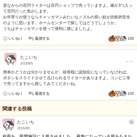
昔ながらの百円ライターは百円ショップで売っていますよ。確か3つ入っ
て百円だった気がします。
お年寄りが使うならチャッカマンみたいなノズルの長い奴が比較的安全
のように思います。ホームセンターで探してはどうでしょうか。
うちはチャッカマンを使って便利に感じましたよ。
いいね！
返信する
100
…
たこいち
2015/8/5
簡単かどうかは分かりませんが、祖母様に認知症になっていなければ、
ボタンをスライドさせて点けられるライターがありますよ。コンビニ等
で売ってますから探してみてくださいね。
いいね！
返信する
100
関連する投稿
たこいち
2015/8/5
祖母を、民間施設に入所させました。 死角になっている所をたまた