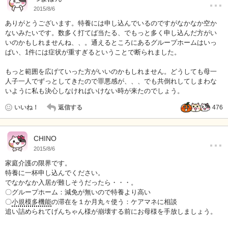
…
2015/8/6
ありがとうございます。特養には申し込んでいるのですがなかなか空か
ないみたいです。数多く打てば当たる、でもっと多く申し込んだ方がい
いのかもしれませんね、、。通えるところにあるグループホームはいっ
ぱい、1件には症状が重すぎるということで断られました。
もっと範囲を広げていった方がいいのかもしれません。どうしても母一
人子一人でずっとしてきたので罪悪感が、、、でも共倒れしてしまわな
いように私も決心しなければいけない時が来たのでしょう。
いいね！
返信する
476
…
CHINO
2015/8/6
家庭介護の限界です。
特養に一杯申し込んでください。
でなかなか入居が難しそうだったら・・・。
〇グループホーム：減免が無いので特養より高い
〇
小規模多機能
の滞在を１か月丸々使う：ケアマネに相談
追い詰められてげんちゃん様が崩壊する前にお母様を手放しましょう。