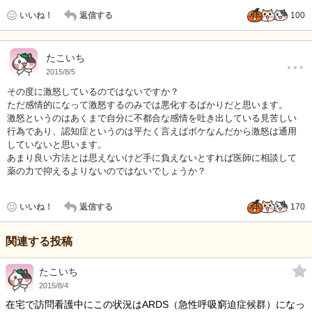
いいね！
返信する
100
…
たこいち
2015/8/5
その度に激怒しているのではないですか？
ただ感情的になって激怒するのみでは悪化するばかりだと思います。
激怒というのはあくまで自分に不都合な感情を吐き出している見苦しい
行為であり、認知症というのは平たく言えばボケなんだから激怒は通用
していないと思います。
あまり良い方法とは思えないけど手に負えないとすれば医師に相談して
薬の力で抑えるよりないのではないでしょうか？
いいね！
返信する
170
関連する投稿
たこいち
2015/8/4
在宅で訪問看護中にこの状況はARDS（急性呼吸窮迫症候群）になっ