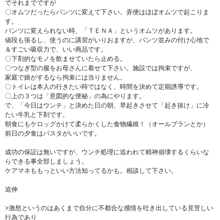
でそれまでですが
〇オムツだったらパンツに変えて下さい。弄便はほぼオムツで起こりま
す。
パンツに変えられない時、「ＴＥＮＡ」というオムツがあります。
値段も張るし、使うのに講習がいりおますが、パンツ並みの付け心地で
＆すごい吸収力で、いい商品です。
〇下剤的なモノを飲ませていたら止める。
〇つなぎ型の服をお母さんに着せて下さい。施設では拘束ですが、
家庭で娘がするなら拘束には当りません。
〇トイレは本人の行きたい時ではなく、時間を決めて定期誘導です。
〇上の３つは「意図的な便秘」の為にやります。
で、「今日はウンチ」と決めた日の朝、早起きさせて「起き抜け」に冷
たい牛乳と下剤です。
朝食にもケロッグかけて柔らかくした食物繊維！（オールブランとか）
前日の夕食はパスタがいいです。
成功の保証は無いですが、ウンチ処理に追われて精神崩壊するくらいな
らできる事全部しましょう。
ケアマネももっといい方法知ってるかも。相談して下さい。
追伸
>激怒というのはあくまで自分に不都合な感情を吐き出している見苦しい
行為であり