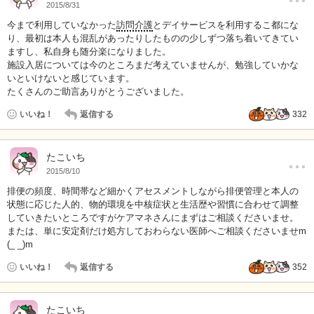
2015/8/31
今まで利用していなかった
訪問介護
とデイサービスを利用するこ都にな
り、最初は本人も混乱があったりしたものの少しずつ落ち着いてきてい
ますし、私自身も随分楽になりました。
施設入居については今のところまだ考えていませんが、勉強していかな
いといけないと感じています。
たくさんのご助言ありがとうございました。
いいね！
返信する
332
…
たこいち
2015/8/10
排便の頻度、時間帯など細かくアセスメントしながら排便管理と本人の
状態に応じた人的、物的環境を中核症状と生活歴や習慣に合わせて調整
していきたいところですがケアマネさんにまずはご相談くださいませ。
または、単に安定剤だけ処方しておわらない医師へご相談くださいませm
(_ _)m
いいね！
返信する
352
たこいち