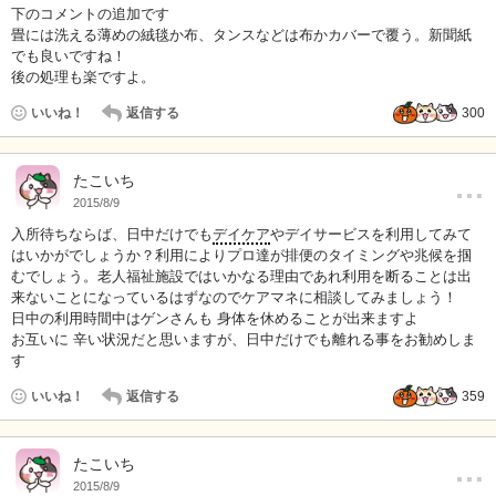
下のコメントの追加です
畳には洗える薄めの絨毯か布、タンスなどは布かカバーで覆う。新聞紙
でも良いですね！
後の処理も楽ですよ。
いいね！
返信する
300
…
たこいち
2015/8/9
入所待ちならば、日中だけでも
デイケア
やデイサービスを利用してみて
はいかがでしょうか？利用によりプロ達が排便のタイミングや兆候を掴
むでしょう。老人福祉施設ではいかなる理由であれ利用を断ることは出
来ないことになっているはずなのでケアマネに相談してみましょう！
日中の利用時間中はゲンさんも 身体を休めることが出来ますよ
お互いに 辛い状況だと思いますが、日中だけでも離れる事をお勧めしま
す
いいね！
返信する
359
…
たこいち
2015/8/9