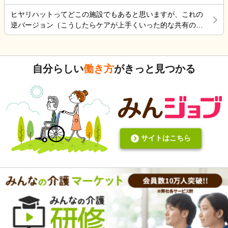
ヒヤリハットってどこの施設でもあると思いますが、これの
逆バージョン（こうしたらケアが上手くいった的な共有の書
式）ってないですよね。あったらいいケアを共有できると思
いますがいかがでしょうか。 上手くいかないことや、事故未
遂記録ばかりって、すごくネガティブだと個人的に思いま
自分らしい
働き方
がきっと見つかる
す。また、介護の世界って「できて当たり前」的な思考が強
いと思います。あと変に職人みたいな考え方の人多いです
し。うつ病の人じゃないんだから、できないことばかり言っ
たらストレスたまりませんか。
サイトはこちら