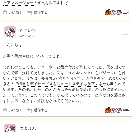
ケアマネージャー
の変更を以来すれば。
いいね！
返信する
114
…
たこいち
2017/7/15
こんにちは
排泄の後始末はたいへんですよね。
わたしのところも、いま、やっと後片付けが終わりました。便を指でつ
かんで畳に投げてありました。便は、タオルケットにもパジャマにも付
いています。うちは、要介護5で寝たきりです。体位交換で、めまいが起
きるので
特養
も
デイサービス
も
ショートステイ
も
ケアマネ
から断られて
います。その他、わたしのところは昼夜逆転で介護人の心身に負荷がか
かっています。このようでも、がんばっているので、どうか力を落とさ
ずに弱気にならずに介護をされてくださいね。
いいね！
返信する
406
…
つよぽん