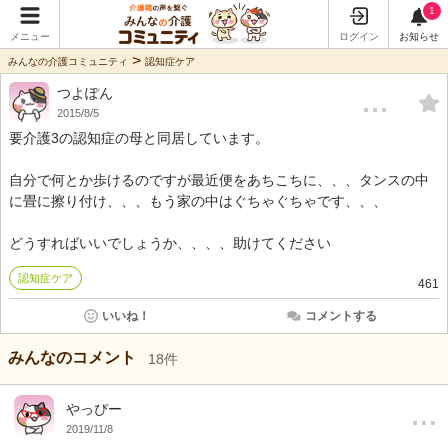
1
メニュー
ログイン
お知らせ
>
みんなの介護コミュニティ
認知症ケア
つよぽん
…
2015/8/5
要介護3の認知症の母と同居しています。
自分で何とか歩けるのですが最近便をあちこちに、、、タンスの中
に畳に擦り付け、、、もう家の中はぐちゃぐちゃです、、、
どうすればいいでしょうか、、、、助けてください
認知症ケア
461
いいね！
コメントする
みんなのコメント
18
件
…
やっぴー
2019/11/8