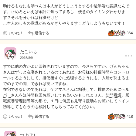
助けるもなにも哢べんは本人がどうしようとする中途半端な認識なんで
す。止めろといえば余計に焦ってするし…便意のタイミングわかりま
す？それを分かれば解決だけど
…本人のしもの意識があるかぎりやります！どうしようもないです！
いいね！
返信する
364
…
たこいち
2015/8/9
すでに他の方がよい回答されていますので、今さらですが、げんちゃん
さんはずっと在宅されているのであれば、お母様の排便時間をコントロ
ールするようにして、排便後すぐに処理するようにも、入所が決まるま
でのまでの間、できれば良いですね。
在宅できないのであれば、ケアマネさんに相談して、排便のために
ヘル
パー
さんを短時間数回お願いしても良いかもしれません。
訪問看護
、居
宅療養管理指導等の形で、１日に何度も見守り援助をお願いしてトイレ
誘導してもらうのも検討してもらってみてください。
いいね！
返信する
418
つよぽん