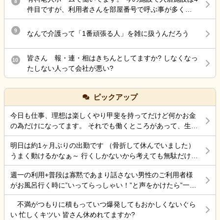
8
給が残っている為、消費したいと申し出ると、『買い
件目ですが、利用者さんを部屋番号で呼ぶ事が多く違
取らせてくれ」と言われました。転職活動もしたい
和感を感じてます。 もちろん本人に話しかける時は名
為、シフトが組まれている状態ではあったのですが、
前です。職員同士で「この飲み物誰に出すの？」と
9
なんで介護って「1番頑張る人」を雑に扱うんだろう
振り分けて欲しいと頼みました。不服そうな感じで、
か、「あと誰をレクに誘導しますか？」みたいな確認
有耶無耶にされないか心配です。 何よりも現在組まれ
のやり取りの時に部屋番号で返ってくることが多いで
ている勤務が自分以外送迎が出来る人がいない+上記の
皆さん 報・連・相はきちんとしてますか? しなくなっ
10
す。 これまではそういうやり取りも普通に名前だった
方しかいない、看護師がいない日があり、出勤しても
たしない人って会社が悪い?
ので、慣れません。これは他の施設でよくある事なの
業務がそもそも回らない状態です。でも運営する気
でしょうか？
満々なんです。退職届を提出した際にその点を指摘し
ても「あーシフト組んだ人に組み直させる」と言うだ
ピックアップ
けで、いまだに動きがありません。組み直せるわけが
今日も仕事、理想は楽しくやり甲斐を持ってだけど何かお金
ないし、人員配置基準も破綻してるのにまだ諦めない
の為だけになってます。 それでも働くところがあって、生き
んです。入浴介助もレクも送迎も記録業務もまともに
ていけているのでましなのでしょうね。 一番辛いのは、お金
出来る人がいないのに、1人では無理といっても聞きま
明日は約1ヶ月ぶりの出勤です （骨折して休んでいました）
がなく職探ししている時だったので今日も頑張ろうと思う。
せん。 この場合、無理にでも出勤しなければならない
うまく動けるかなぁ～ 行くしかないから考えても無駄だけど
それにしても古株は、好き勝手だから楽しそうです。私も古
のでしょうか？体調不良で休みたいけど、周りの職員
不安！
株の時は、そんなに仕事行くのが辛くなく毎日そこそこ楽し
にもお客様にも迷惑が掛かる。けど、自分の身体が万
週一の利用+普段は寡黙であまり話さない男性のご利用者様
くやっていました。 転職は後悔はしていませんが、誰もが上
全でない状態で不安です。
がお風呂行く時に”いってらっしゃい！”と声をかけたら”一緒
手くいかないのは確かですね。 そんなつぶやきです、では仕
に行く？！？”と返してくれた。 そういう想像を上回るよう
事行きます。
不満がつもりに積もっていつ爆発してもおかしくないぐら
なことがあるからこの仕事って楽しいんだよな。 まだ入って
い 忙しくキツい 皆さん休めれてますか?
4ヶ月弱しか経ってないけど。