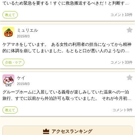
ているため緊急を要する！すぐに救急搬送するべきだ！と判断する
基準はどこからですか？ また、まだ様子を見ても大丈夫だと思える
コメント
10
件
教えて
範囲などもわかれば教えてください。 患者さんが意識清明で訴えれ
る人、寝たきりで意思疎通困難な人の場合で教えて頂けるとありが
たいです。訪問看護中救急搬送するべきか、様子みて大丈夫かの判
ミュリエル
断が難しいです。 在宅のため、その場にいるのも30分～1時間のこ
2015/8/3
ともあり、すぐレントゲンがとれるわけでもないので、、、 私たち
ケアマネをしています。 ある女性の利用者の担当になってから精神
看護師が帰宅後、家族さんが救急搬送する場合もあるので、こうな
的に体調を崩してしまいました。もともと口が悪い人のようなので
ったら救急搬送してください！とアドバイスもしたいです。 こうい
すが、私があまり経験がないためか、今までの担当者の方の話を聞
う経験をしたことがある。などでもいいです。調べてもあまり情報
コメント
33
件
介助・ケア
いていても明らかに当たりがきついです。 弱いといってしまえばそ
がなく困っているのでなにかあればアドバイス宜しくお願いします
れまでなのですが、自分から担当を変えてほしいといってはいけな
いのでしょうか？
ケイ
2015/8/3
グループホームに入居している義母が楽しみしていた温泉への一泊
旅行、すでに以前から外泊許可も取っていました。 それが今月初め
に体調を崩して1泊2日で入院したことがあってか、グループホーム
コメント
9
件
教えて
の責任者が外泊許可を出してくれず、何かあってもホームのせいに
しないと一筆書いたうえでやっと許可が下りました。 主治医の先生
は今のところ大丈夫だといってくれていますし、何かあってもホー
ムのせいにするつもりもありませんでした。ただ今回のことがあっ
アクセスランキング