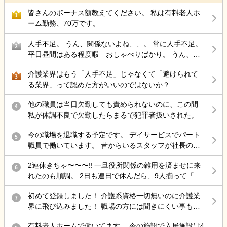
てホームに不信感を持っています。 こういったことはどこのホーム
でもあるのでしょうか？
皆さんのボーナス額教えてください。 私は有料老人ホ
1
ーム勤務、70万です。
人手不足。 うん、関係ないよね、、。 常に人手不足。
2
平日昼間はある程度暇 おしゃべりばかり。 うん、辞
めよう。
介護業界はもう「人手不足」じゃなくて「避けられて
3
る業界」って認めた方がいいのではないか？
他の職員は当日欠勤しても責められないのに、この間
4
私が体調不良で欠勤したらまるで犯罪者扱いされた。
今の職場を退職する予定です。 デイサービスでパート
5
職員で働いています。 昔からいるスタッフが社長の考
えについて行けずに連鎖退職され、人手不足な状態に
2連休きちゃ〜〜〜‼️ 一旦役所関係の雑用を済ませに来
も関わらず運営を続けています。看護師はいない(非常
6
れたのも順調。 2日も連日で休んだら、9人揃って「初
勤の方もいますが、1人なので配置不足)。生活相談員
めまして」から始まるから特に不穏マン相手は面倒に
もいない、何なら施設長的な役割を出来る人がいな
初めて登録しました！ 介護系資格一切無いのに介護業
はなる
7
い。周りは70代の方(入浴-移乗介助・送迎不可)ばかり
界に飛び込みました！ 職場の方には聞きにくい事もあ
と自分への負担が大きい事から辞めようと決めまし
るし色々教えてください！
た。 特に引き止められることも無かったのですが、有
有料老人ホームで働いてます。 今の施設で入居施設は4