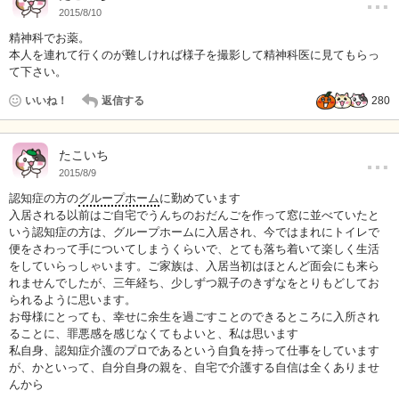
…
2015/8/10
精神科でお薬。
本人を連れて行くのが難しければ様子を撮影して精神科医に見てもらっ
て下さい。
いいね！
返信する
280
…
たこいち
2015/8/9
認知症の方の
グループホーム
に勤めています
入居される以前はご自宅でうんちのおだんごを作って窓に並べていたと
いう認知症の方は、グループホームに入居され、今ではまれにトイレで
便をさわって手についてしまうくらいで、とても落ち着いて楽しく生活
をしていらっしゃいます。ご家族は、入居当初はほとんど面会にも来ら
れませんでしたが、三年経ち、少しずつ親子のきずなをとりもどしてお
られるように思います。
お母様にとっても、幸せに余生を過ごすことのできるところに入所され
ることに、罪悪感を感じなくてもよいと、私は思います
私自身、認知症介護のプロであるという自負を持って仕事をしています
が、かといって、自分自身の親を、自宅で介護する自信は全くありませ
んから