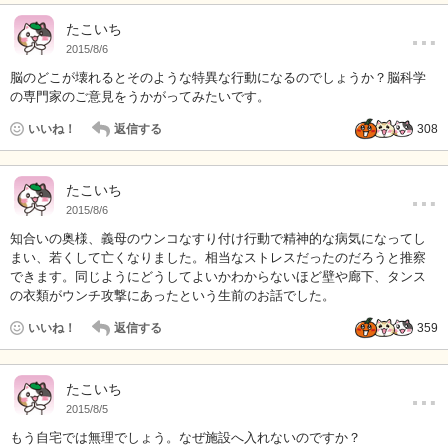
…
たこいち
2015/8/6
脳のどこが壊れるとそのような特異な行動になるのでしょうか？脳科学
の専門家のご意見をうかがってみたいです。
いいね！
返信する
308
…
たこいち
2015/8/6
知合いの奥様、義母のウンコなすり付け行動で精神的な病気になってし
まい、若くして亡くなりました。相当なストレスだったのだろうと推察
できます。同じようにどうしてよいかわからないほど壁や廊下、タンス
の衣類がウンチ攻撃にあったという生前のお話でした。
いいね！
返信する
359
…
たこいち
2015/8/5
もう自宅では無理でしょう。なぜ施設へ入れないのですか？