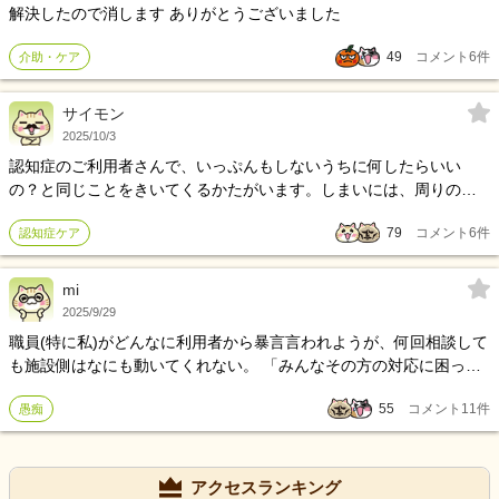
解決したので消します ありがとうございました
49
コメント
6
件
介助・ケア
サイモン
2025/10/3
認知症のご利用者さんで、いっぷんもしないうちに何したらいい
の？と同じことをきいてくるかたがいます。しまいには、周りの他
のご利用さんからうるさいとどなられました、そのあとは、別室
79
コメント
6
件
認知症ケア
に、移動させられ、ひとりぼっちになっていました。私は、同じこ
となんどでも、おしえてたんですが、看護師から、放っておくよう
にとの指示がでました、それで、他の雑務しながら様子をうかがっ
mi
てたら、上の行に書いたように、なりました、可哀相に思うのです
2025/9/29
が、入ったばかりで、従わなければいけません、どう対応するの
職員(特に私)がどんなに利用者から暴言言われようが、何回相談して
が、よいのでしょうか？よその施設では、こういう場合どう対応さ
も施設側はなにも動いてくれない。 「みんなその方の対応に困って
れてますか？だれか、うまいやり方しりませんか？
る」「強くならないとこの仕事は乗り越えていけません」と、言わ
55
コメント
11
件
愚痴
れるばかり。 いやいや、特に困ってんの私なんだわ。 施設側が動い
てくれないせいで職員がやめてくんでしょ？ 私も辞めてもいいんな
ら辞めるぞ、と言いたいです。 愚痴失礼しました。
アクセスランキング