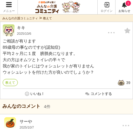
1
メニュー
ログイン
お知らせ
>
みんなの介護コミュニティ
教えて
キキ
…
2025/10/6
ご相談が有ります
89歳母の事なのですが(認知症)
平均２ヶ月に１度 膀胱炎になります。
大の方はオムツとトイレの半々で
我が家のトイレにはウォシュレットが有りません
ウォシュレットを付けた方が良いのでしょうか？
教えて
39
いいね！
コメントする
みんなのコメント
4
件
…
サーや
2025/10/7