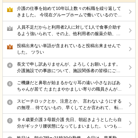
介護の仕事を始めて10年以上数々の転職を繰り返して
1
きました。 今現在グループホームで働いているのです
が 50代後半にもなりストレス性胃炎にもなったのでこ
人員不足だからと利用者2人に対して1人で食事介助す
こらで 介護の仕事から違う仕事を考えているのですが
2
るよう強いられて、その上、他利用者の服薬介助、動
結局転職サイトをみるのが介護の仕事ばかりで どうし
き回る認知症利用者の見守り、声掛けまでやらされ、
たら良いと思いますか？
投稿出来ない単語が含まれていると投稿出来ませんで
最近自分の気持ちに余裕が持てない。
3
した。 ツラい
長文で申し訳ありませんが、よろしくお願いします。
4
介護施設での事故について、施設関係者の皆様にご意
見を伺いたく投稿します。 母は認知症があり、介護施
ご機嫌だと鼻歌が始まるかなり耳の遠い小さなおばあ
設に入所していました。 ある日の明け方、母が一人で
5
ちゃんが居て たまたまやかましい寄りの職員さんが来
施設を離設し、雨の中で転倒して大腿骨を骨折しまし
た時に 鼻歌から一気に不穏 「おおきなこえで話してる
た。 手術は無事に終わりましたが、この事故をきっか
スピーチロックとか、注意とか、 言わないようにする
わ」 と不機嫌で低く大きな声の独り言で返してて笑い
6
けに歩行ができなくなり、病院からは認知症も進行し
の無理… 待てないもの、早くしてとか言われて、 転倒
を堪えられない。
たとのお話がありました。また、要介護1だったもの
しそうになるとか危険行為しても、 本人達分からない
が、介護認定調査後には要介護3程度になる見込みとの
９４歳要介護３母親介護 先日、朝起きようとしたら自
もの、 病気だから、認知症だからで許されて、 記録残
7
説明を受けました。 施設からは「治療費は負担しま
分がギックリ腰状態になってしまいました。 いつも行
しても『仕方ないよね、割り切らなきゃ』 これで終わ
す」と説明を受けていますが、それ以外の補償につい
く接骨院で治療してもらったのですが、いつもなら楽
る 何でもかんでも虐待って言わないで… どうしろって
てはまだ話し合っていません。 そこで、介護施設で勤
昨日は、朝の7時〜21時30分勤務。 今日は、早番勤