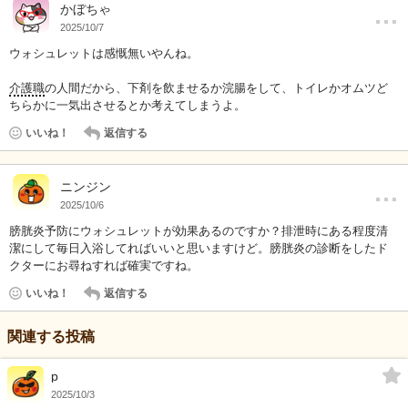
…
かぼちゃ
2025/10/7
ウォシュレットは感慨無いやんね。
介護職
の人間だから、下剤を飲ませるか浣腸をして、トイレかオムツど
ちらかに一気出させるとか考えてしまうよ。
いいね！
返信する
…
ニンジン
2025/10/6
膀胱炎予防にウォシュレットが効果あるのですか？排泄時にある程度清
潔にして毎日入浴してればいいと思いますけど。膀胱炎の診断をしたド
クターにお尋ねすれば確実ですね。
いいね！
返信する
関連する投稿
p
2025/10/3