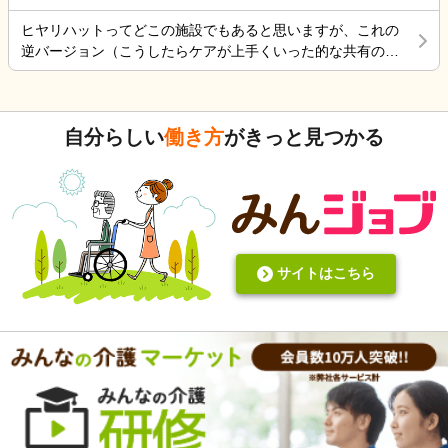
ころです。 朝昼晩の食事中に加山雄三DVDを必ず観て
ヒヤリハットってどこの施設でもあると思いますが、これの
喜ぶ姿を 観るとどうしても決断出来ない自分がいま
逆バージョン（こうしたらケアが上手くいった的な共有の書
す。 異常かな⁈
式）ってないですよね。あったらいいケアを共有できると思
いますがいかがでしょうか。 上手くいかないことや、事故未
遂記録ばかりって、すごくネガティブだと個人的に思いま
自分らしい
働き方
がきっと見つかる
す。また、介護の世界って「できて当たり前」的な思考が強
いと思います。あと変に職人みたいな考え方の人多いです
し。うつ病の人じゃないんだから、できないことばかり言っ
たらストレスたまりませんか。
サイトはこちら