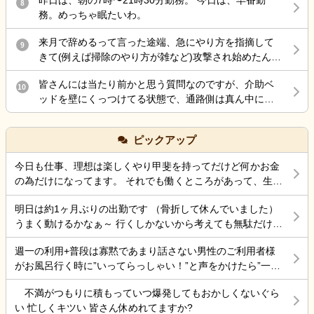
になるのに、全く治らないまま、家に戻ろとして 外に
8
言うのよ…もう疲れた… 責任感強すぎって上司に言わ
務されている方や施設運営に携わっている方にお伺い
務。めっちゃ眠たいわ。
出たら、クラクラし汗が尋常じゃなく出てくるので 接
れた 仕方ないじゃん 事故したら…打ちどころ悪かった
したいです。 ・このような事故が起きた場合、一般的
骨院に戻って休すませてもらいました。 隠れ熱中症か
ら… ダメだ頭の中ぐっちゃぐちゃ…
にはどのような対応や補償が行われることが多いので
来月で辞めるって言った途端、急にやり方を指摘して
9
ら来た腰痛と分かり、水や経口水を飲ませてもらい要
しょうか。 ・施設側が加入している保険で対応するケ
きて(例えば掃除のやり方が雑など)攻撃され始めたんだ
約落ちたのはいいのですが、母親を一人で留守番させ
ースはありますか。 ・ご家族として確認しておいた方
けど最後の嫌がらせ？
ていたので、ケアーマネージャーさんに電話して母親
がよいことや、今後の進め方についてアドバイスがあ
皆さんには当たり前かと思う質問なのですが、介助ベ
10
を一時的に入院させる事となりました。 母親は、病院
れば教えていただきたいです。 施設を責めたいという
ッドを壁にくっつけてる状態で、通路側は真ん中にベ
が大嫌いなので、今日病院に電話をしたら 案の定、興
気持ちではなく、今後の対応について知識を得たいと
ッド柵を差し込むのは拘束扱いだって言われたのです
奮し、目が離せない状態なので、拘束状態に している
思い投稿しました。 同様の事例やご経験がありました
が、皆さんどう思いますか？ ちなみに自分は真ん中に
との事でした。 夕食も食べなかったみたいです。 自分
ピックアップ
ら、差し支えない範囲で教えていただけると幸いで
柵を入れても足を下ろして出れるスペースは十分にあ
の腰の状態は、それなりに動けるようになったのです
す。 よろしくお願いいたします。
るので、拘束にはならないとおもってます。てか初任
が、頭が熱中症でボワッとする感じなので、怖くて 会
今日も仕事、理想は楽しくやり甲斐を持ってだけど何かお金
者でそう習った事もあり、それが普通かと思うのです
いにいけない状態です。 ケアーマネージャーさんその
の為だけになってます。 それでも働くところがあって、生き
が…今働いてる施設の拘束委員会でそう言われてるみ
状況を相談したら、絶対に 包括ケアーに入れた方がい
ていけているのでましなのでしょうね。 一番辛いのは、お金
たいです。
いと怒られました。 以前、入れていたのですが、興奮
明日は約1ヶ月ぶりの出勤です （骨折して休んでいました）
がなく職探ししている時だったので今日も頑張ろうと思う。
するので、それを抑える薬を飲んだ表情が忘れられな
うまく動けるかなぁ～ 行くしかないから考えても無駄だけど
それにしても古株は、好き勝手だから楽しそうです。私も古
いので、入れていいのか 判断に迷っている状況です。
不安！
株の時は、そんなに仕事行くのが辛くなく毎日そこそこ楽し
週一の利用+普段は寡黙であまり話さない男性のご利用者様
その煮え切らない自分にケアーマネージャーさんは怒
くやっていました。 転職は後悔はしていませんが、誰もが上
がお風呂行く時に”いってらっしゃい！”と声をかけたら”一緒
っている事は分かっています。 毎日、散歩と昼食は寿
手くいかないのは確かですね。 そんなつぶやきです、では仕
に行く？！？”と返してくれた。 そういう想像を上回るよう
司屋のランチ 風呂に入れ身体と頭を洗ってあげ、朝昼
事行きます。
不満がつもりに積もっていつ爆発してもおかしくないぐら
なことがあるからこの仕事って楽しいんだよな。 まだ入って
晩食事を作り 夜中は、トイレに行く度に麦茶を飲んで
い 忙しくキツい 皆さん休めれてますか?
4ヶ月弱しか経ってないけど。
もらう毎日 約5年やって来ましたが限界を感じていると