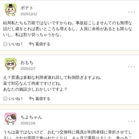
…
ポテト
2025/12/12
結局私たちも万能ではないですからね。事故起こしませんてのも無理な
話だし歳をとれば悪いところも増えるし。人員に余裕があるとも限らな
いし。私は割り切っちゃうかな。
いいね！
返信する
…
おもち
2025/12/7
え？普通は多動な利用者連れ回して転倒防ぎますよね。
薬で対応なんて拘束ですけどね。
あなたの施設少しおかしいですよ？
いいね！
返信する
…
ちよちゃん
2025/12/6
うちは薬ではないけど、おむつ交換時に職員が利用者様に骨折させてし
まい、それが原因で食べれなくなり、４ヶ月で看取りました。食べるこ