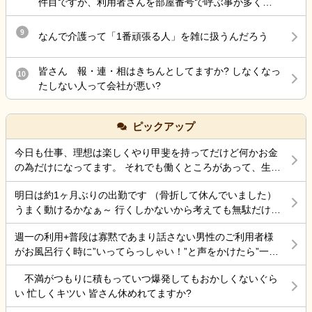
件目ですが、利用者さんを部屋番号で呼ぶ事が多く違
取らせてくれ」と言われました。転職活動もしたい
和感を感じてます。 もちろん本人に話しかける時は名
為、シフトが組まれている状態ではあったのですが、
前です。職員同士で「この飲み物誰に出すの？」と
9
なんで介護って「1番頑張る人」を雑に扱うんだろう
振り分けて欲しいと頼みました。不服そうな感じで、
か、「あと誰をレクに誘導しますか？」みたいな確認
有耶無耶にされないか心配です。 何よりも現在組まれ
のやり取りの時に部屋番号で返ってくることが多いで
ている勤務が自分以外送迎が出来る人がいない+上記の
皆さん 報・連・相はきちんとしてますか? しなくなっ
10
す。 これまではそういうやり取りも普通に名前だった
方しかいない、看護師がいない日があり、出勤しても
たしない人って会社が悪い?
ので、慣れません。これは他の施設でよくある事なの
業務がそもそも回らない状態です。でも運営する気
でしょうか？
満々なんです。退職届を提出した際にその点を指摘し
ても「あーシフト組んだ人に組み直させる」と言うだ
ピックアップ
けで、いまだに動きがありません。組み直せるわけが
今日も仕事、理想は楽しくやり甲斐を持ってだけど何かお金
ないし、人員配置基準も破綻してるのにまだ諦めない
の為だけになってます。 それでも働くところがあって、生き
んです。入浴介助もレクも送迎も記録業務もまともに
ていけているのでましなのでしょうね。 一番辛いのは、お金
出来る人がいないのに、1人では無理といっても聞きま
明日は約1ヶ月ぶりの出勤です （骨折して休んでいました）
がなく職探ししている時だったので今日も頑張ろうと思う。
せん。 この場合、無理にでも出勤しなければならない
うまく動けるかなぁ～ 行くしかないから考えても無駄だけど
それにしても古株は、好き勝手だから楽しそうです。私も古
のでしょうか？体調不良で休みたいけど、周りの職員
不安！
株の時は、そんなに仕事行くのが辛くなく毎日そこそこ楽し
にもお客様にも迷惑が掛かる。けど、自分の身体が万
週一の利用+普段は寡黙であまり話さない男性のご利用者様
くやっていました。 転職は後悔はしていませんが、誰もが上
全でない状態で不安です。
がお風呂行く時に”いってらっしゃい！”と声をかけたら”一緒
手くいかないのは確かですね。 そんなつぶやきです、では仕
に行く？！？”と返してくれた。 そういう想像を上回るよう
事行きます。
不満がつもりに積もっていつ爆発してもおかしくないぐら
なことがあるからこの仕事って楽しいんだよな。 まだ入って
い 忙しくキツい 皆さん休めれてますか?
4ヶ月弱しか経ってないけど。