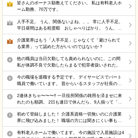
が入りだした為 夜勤の回数の相談をしたら、正社員なんだから夜勤
皆さんのボーナス額教えてください。 私は有料老人ホ
1
増やすことはしたくないです。たまに冗談交じりで愚痴をこぼすこ
多くするのは当たり前。私たちは8回もしてるのよ、特別扱いは出来
ーム勤務、70万です。
とはありますが、母からしても実の両親のそういった話をあまり聞
ない。夜勤が4回か5回しかできないんやったらパートに切り替えた
きたくないだろうと思います。 ケアマネさんとの連絡も基本母がし
人手不足。 うん、関係ないよね、、。 常に人手不足。
ら？と言われました。 夜勤の日は母に預けていましたがその母も見
2
てくれている上、月1の訪問面談もタイミングが合わなかったり、祖
平日昼間はある程度暇 おしゃべりばかり。 うん、辞
れなくなってしまったので相談したらこう言われたのですが私が行
父母ももちろん同席するので言い出しにくい状況です。 入浴介助の
めよう。
けないんでしょうか？ 母が見れなくなった事も伝えましたが、私達
ヘルパーさんも来ていただいてますし週2でデイケアも利用している
介護業界はもう「人手不足」じゃなくて「避けられて
3
も色んな人に見てもらったんだから友達でも何でもかんでも使って
ので、十分サポートしていただいているかなと思っています。 私の
る業界」って認めた方がいいのではないか？
見てもらいなよとの事でした
考えが甘いのは承知しています。ですが将来の夢のために選んだ大
学の授業を受けられないのも、友達と遊ぶ機会をどんどん失ってい
他の職員は当日欠勤しても責められないのに、この間
4
るのも辛いです。今後のことを考えたらもっと大変になるのだから
私が体調不良で欠勤したらまるで犯罪者扱いされた。
今のうちから我慢に慣れないといけないですよね。 どうしたらこの
今の職場を退職する予定です。 デイサービスでパート
生活に慣れることができるでしょうか。また介護をされている方、
5
職員で働いています。 昔からいるスタッフが社長の考
どのような心持ちでされているのかを教えていただけると幸いで
えについて行けずに連鎖退職され、人手不足な状態に
す。 長々と失礼しました。
2連休きちゃ〜〜〜‼️ 一旦役所関係の雑用を済ませに来
も関わらず運営を続けています。看護師はいない(非常
6
れたのも順調。 2日も連日で休んだら、9人揃って「初
勤の方もいますが、1人なので配置不足)。生活相談員
めまして」から始まるから特に不穏マン相手は面倒に
もいない、何なら施設長的な役割を出来る人がいな
初めて登録しました！ 介護系資格一切無いのに介護業
はなる
7
い。周りは70代の方(入浴-移乗介助・送迎不可)ばかり
界に飛び込みました！ 職場の方には聞きにくい事もあ
と自分への負担が大きい事から辞めようと決めまし
るし色々教えてください！
た。 特に引き止められることも無かったのですが、有
有料老人ホームで働いてます。 今の施設で入居施設は4
8
給が残っている為、消費したいと申し出ると、『買い