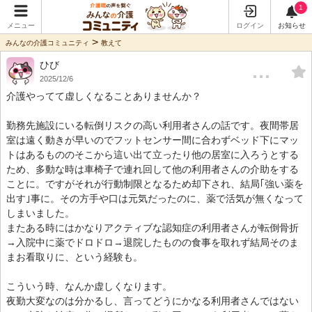
1
メニュー
ログイン
お知らせ
>
みんなの介護コミュニティ
教えて
ひび
…
2025/12/6
介護やってて虚しくなることありませんか？
勤務先施設にいる転倒リスクの高い利用者さんの話です。夜間帯居
室は遠く動きが早いのでフットセンサー間に合わずベッド下にマッ
トはあるもののそこから這い出て立ったり他の居室に入ろうとする
ため、多動な時は車椅子で連れ回して他の利用者さんの介助をする
ことに。ですがそれが行動制限となるため却下され、結局｢強い薬を
出す｣事に。その方手や口は元気だったのに、薬で活気が無くなって
しまいました。
またある時にはかなりアクティブな認知症の利用者さんが転倒骨折
→入院中に薬でドロドロ→退院したものの食事を取れず結局そのま
まお看取りに、という経験も。
こういう時、なんか虚しくなります。
夜勤大変なのは分かるし、言ってどうにかなる利用者さんではない