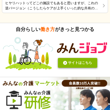
ヒヤリハットってどこの施設でもあると思いますが、これの
逆バージョン（こうしたらケアが上手くいった的な共有の書
式）ってないですよね。あったらいいケアを共有できると思
いますがいかがでしょうか。 上手くいかないことや、事故未
遂記録ばかりって、すごくネガティブだと個人的に思いま
自分らしい
働き方
がきっと見つかる
す。また、介護の世界って「できて当たり前」的な思考が強
いと思います。あと変に職人みたいな考え方の人多いです
し。うつ病の人じゃないんだから、できないことばかり言っ
たらストレスたまりませんか。
サイトはこちら