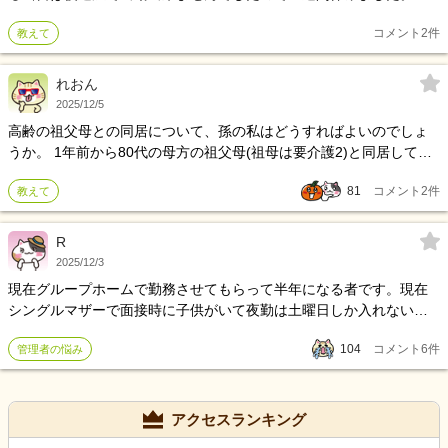
の際、職場にお菓子持って行くべきでしょうか？
コメント
2
件
教えて
れおん
2025/12/5
高齢の祖父母との同居について、孫の私はどうすればよいのでしょ
うか。 1年前から80代の母方の祖父母(祖母は要介護2)と同居してい
る大学生女です。 元々近所には住んでいましたが、祖父母の前の家
81
コメント
2
件
教えて
の老朽化や足の悪い祖母にとって古い団地の階段が危険なこともあ
り、私の実家(マンション)の1階に引っ越してくると同時に私が1部屋
貰って住むことになりました。 二人とも高齢なので出来ないことが
R
増えてくるのは承知の上ですし若い分私が動かなければならないこ
2025/12/3
とも多いのですが、家事やちょっとした介助などの負担が重なり精
現在グループホームで勤務させてもらって半年になる者です。現在
神的に参ってしまい、大学の授業(通信制です)を受けられない日々が
シングルマザーで面接時に子供がいて夜勤は土曜日しか入れないこ
続いています。 認知症とまでは行きませんが物忘れの多さやそのフ
とを事前に伝えていました。採用が決まった際も主任さん副主任さ
ォロー、祖母の「こうしなければならない」という固定観念をずっ
104
コメント
6
件
管理者の悩み
んには伝えていたのですが 8月辺りからコロナクラスターになり職員
と言われ続けることに疲れ、土日の食事を作らなければならないの
もコロナになり急遽夜勤をして欲しいと言われ了承しました。そこ
にベッドから出られなかったり、先日はバイトに行く気力もなく自
から現在まで人手不足になり夜勤をして欲しいと頼まれ夜勤入り前
室で号泣してしまいました。 母に相談することも考えましたが、現
から出勤したり明けで3時間残ったりしてきました。 副主任からは人
アクセスランキング
在平日の祖父母と実家(私の分を含む)の食事は母が作ってくれていま
が増えたら夜勤土曜だけでいいからねと言われ、今月から急に職員
すし、生活費なども親が出してくれているのでこれ以上母の負担を