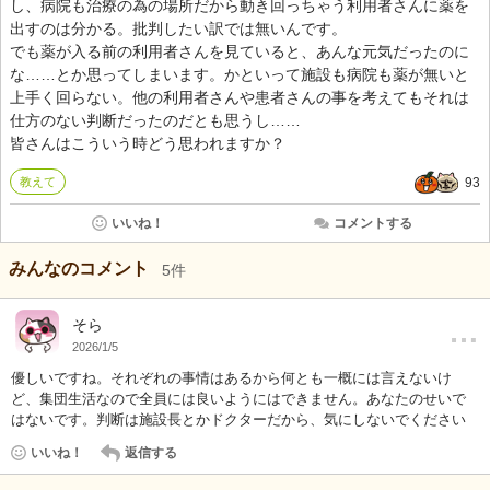
し、病院も治療の為の場所だから動き回っちゃう利用者さんに薬を
出すのは分かる。批判したい訳では無いんです。
でも薬が入る前の利用者さんを見ていると、あんな元気だったのに
な……とか思ってしまいます。かといって施設も病院も薬が無いと
上手く回らない。他の利用者さんや患者さんの事を考えてもそれは
仕方のない判断だったのだとも思うし……
皆さんはこういう時どう思われますか？
教えて
93
いいね！
コメントする
みんなのコメント
5
件
…
そら
2026/1/5
優しいですね。それぞれの事情はあるから何とも一概には言えないけ
ど、集団生活なので全員には良いようにはできません。あなたのせいで
はないです。判断は施設長とかドクターだから、気にしないでください
いいね！
返信する