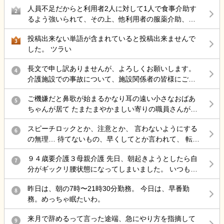
人員不足だからと利用者2人に対して1人で食事介助す
タルチェックが月一回というのは、普通ですか？ 教えていただきた
こらで 介護の仕事から違う仕事を考えているのですが
2
るよう強いられて、その上、他利用者の服薬介助、動
く、宜しくお願いいたします。
結局転職サイトをみるのが介護の仕事ばかりで どうし
き回る認知症利用者の見守り、声掛けまでやらされ、
たら良いと思いますか？
投稿出来ない単語が含まれていると投稿出来ませんで
最近自分の気持ちに余裕が持てない。
3
した。 ツラい
長文で申し訳ありませんが、よろしくお願いします。
4
介護施設での事故について、施設関係者の皆様にご意
見を伺いたく投稿します。 母は認知症があり、介護施
ご機嫌だと鼻歌が始まるかなり耳の遠い小さなおばあ
設に入所していました。 ある日の明け方、母が一人で
5
ちゃんが居て たまたまやかましい寄りの職員さんが来
施設を離設し、雨の中で転倒して大腿骨を骨折しまし
た時に 鼻歌から一気に不穏 「おおきなこえで話してる
た。 手術は無事に終わりましたが、この事故をきっか
スピーチロックとか、注意とか、 言わないようにする
わ」 と不機嫌で低く大きな声の独り言で返してて笑い
6
けに歩行ができなくなり、病院からは認知症も進行し
の無理… 待てないもの、早くしてとか言われて、 転倒
を堪えられない。
たとのお話がありました。また、要介護1だったもの
しそうになるとか危険行為しても、 本人達分からない
が、介護認定調査後には要介護3程度になる見込みとの
９４歳要介護３母親介護 先日、朝起きようとしたら自
もの、 病気だから、認知症だからで許されて、 記録残
7
説明を受けました。 施設からは「治療費は負担しま
分がギックリ腰状態になってしまいました。 いつも行
しても『仕方ないよね、割り切らなきゃ』 これで終わ
す」と説明を受けていますが、それ以外の補償につい
く接骨院で治療してもらったのですが、いつもなら楽
る 何でもかんでも虐待って言わないで… どうしろって
てはまだ話し合っていません。 そこで、介護施設で勤
昨日は、朝の7時〜21時30分勤務。 今日は、早番勤
になるのに、全く治らないまま、家に戻ろとして 外に
8
言うのよ…もう疲れた… 責任感強すぎって上司に言わ
務されている方や施設運営に携わっている方にお伺い
務。めっちゃ眠たいわ。
出たら、クラクラし汗が尋常じゃなく出てくるので 接
れた 仕方ないじゃん 事故したら…打ちどころ悪かった
したいです。 ・このような事故が起きた場合、一般的
骨院に戻って休すませてもらいました。 隠れ熱中症か
ら… ダメだ頭の中ぐっちゃぐちゃ…
にはどのような対応や補償が行われることが多いので
来月で辞めるって言った途端、急にやり方を指摘して
9
ら来た腰痛と分かり、水や経口水を飲ませてもらい要