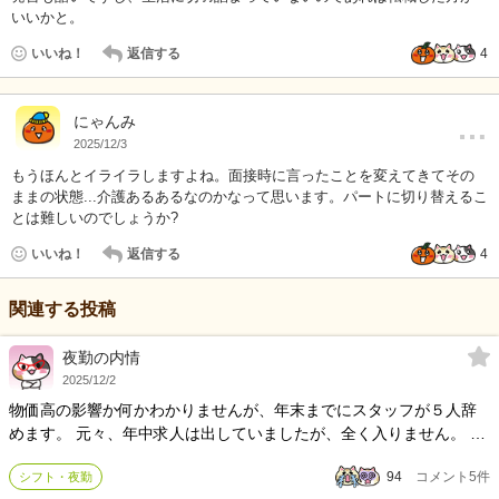
いいかと。
いいね！
返信する
4
…
にゃんみ
2025/12/3
もうほんとイライラしますよね。面接時に言ったことを変えてきてその
ままの状態...介護あるあるなのかなって思います。パートに切り替えるこ
とは難しいのでしょうか?
いいね！
返信する
4
関連する投稿
夜勤の内情
2025/12/2
物価高の影響か何かわかりませんが、年末までにスタッフが５人辞
めます。 元々、年中求人は出していましたが、全く入りません。 人
材派遣から人員を間に合わせる様子。この人材派遣、１名につき結
94
コメント
5
件
シフト・夜勤
構なお金がかかります。そのお金を、スタッフの給料に乗せれば、