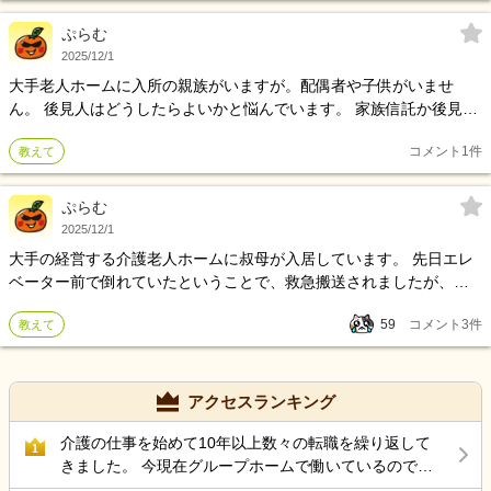
求人は来そうですが、、、そういうのはやらないんですよね。 人手
不足過ぎて、 日勤→日勤→夜勤（１６時間勤務、休憩無し）→明け
ぷらむ
→日勤→夜勤→明け→このあとは、休めるか不明 こんな勤務になっ
2025/12/1
てしまいました。。。 それでも、手取り ２０万行かないんですよ
大手老人ホームに入所の親族がいますが。配偶者や子供がいませ
ねえ。。。 常勤なのに。。。勤続年数も、２０年超えてるの
ん。 後見人はどうしたらよいかと悩んでいます。 家族信託か後見人
に。。。 これじゃ、身内とか紹介したくないよね。 安すぎる。物価
か。 なにかアドバイスがあればお願いいたします
高考えろよと言いたい。 あー、介護なんて仕事しなきゃよかったと
コメント
1
件
教えて
思う今日この頃。。。 ほんと、若い人には こんな仕事してほしく
ない。
ぷらむ
2025/12/1
大手の経営する介護老人ホームに叔母が入居しています。 先日エレ
ベーター前で倒れていたということで、救急搬送されましたが、運
ばれたときは高熱で、搬送先の病院ではコロナの疑いと言われまし
59
コメント
3
件
教えて
た。 施設にきいたところ、毎朝のバイタルチェックはなにもやって
おらず、最近の検温は一週間前に保険相談があったときに行ったと
回答がありました。 毎日バイタルチェックは行われていると思って
いたのでびっくりしましたが、施設長も毎日やっていないですとお
アクセスランキング
っしゃっていましたので、これがここでは普通みたいですが、そん
なものなのでしょうか？ 毎朝のバイタルチェックをしないで、どう
介護の仕事を始めて10年以上数々の転職を繰り返して
1
やって日々の健康管理を行えるのか不思議ですし、うまく話せなく
きました。 今現在グループホームで働いているのです
なった高齢者の何を見て健康の変化に気付けるのでしょうか。 バイ
が 50代後半にもなりストレス性胃炎にもなったのでこ