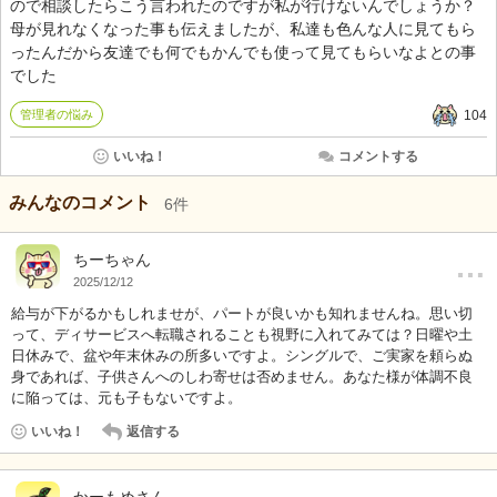
ので相談したらこう言われたのですが私が行けないんでしょうか？
母が見れなくなった事も伝えましたが、私達も色んな人に見てもら
ったんだから友達でも何でもかんでも使って見てもらいなよとの事
でした
管理者の悩み
104
いいね！
コメントする
みんなのコメント
6
件
…
ちーちゃん
2025/12/12
給与が下がるかもしれませが、パートが良いかも知れませんね。思い切
って、ディサービスへ転職されることも視野に入れてみては？日曜や土
日休みで、盆や年末休みの所多いですよ。シングルで、ご実家を頼らぬ
身であれば、子供さんへのしわ寄せは否めません。あなた様が体調不良
に陥っては、元も子もないですよ。
いいね！
返信する