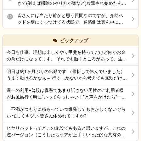
しょうか。 ・施設側が加入している保険で対応するケ
きて(例えば掃除のやり方が雑など)攻撃され始めたんだ
約落ちたのはいいのですが、母親を一人で留守番させ
ースはありますか。 ・ご家族として確認しておいた方
けど最後の嫌がらせ？
ていたので、ケアーマネージャーさんに電話して母親
がよいことや、今後の進め方についてアドバイスがあ
皆さんには当たり前かと思う質問なのですが、介助ベ
10
を一時的に入院させる事となりました。 母親は、病院
れば教えていただきたいです。 施設を責めたいという
ッドを壁にくっつけてる状態で、通路側は真ん中にベ
が大嫌いなので、今日病院に電話をしたら 案の定、興
気持ちではなく、今後の対応について知識を得たいと
ッド柵を差し込むのは拘束扱いだって言われたのです
奮し、目が離せない状態なので、拘束状態に している
思い投稿しました。 同様の事例やご経験がありました
が、皆さんどう思いますか？ ちなみに自分は真ん中に
との事でした。 夕食も食べなかったみたいです。 自分
ピックアップ
ら、差し支えない範囲で教えていただけると幸いで
柵を入れても足を下ろして出れるスペースは十分にあ
の腰の状態は、それなりに動けるようになったのです
す。 よろしくお願いいたします。
るので、拘束にはならないとおもってます。てか初任
が、頭が熱中症でボワッとする感じなので、怖くて 会
今日も仕事、理想は楽しくやり甲斐を持ってだけど何かお金
者でそう習った事もあり、それが普通かと思うのです
いにいけない状態です。 ケアーマネージャーさんその
の為だけになってます。 それでも働くところがあって、生き
が…今働いてる施設の拘束委員会でそう言われてるみ
状況を相談したら、絶対に 包括ケアーに入れた方がい
ていけているのでましなのでしょうね。 一番辛いのは、お金
たいです。
いと怒られました。 以前、入れていたのですが、興奮
明日は約1ヶ月ぶりの出勤です （骨折して休んでいました）
がなく職探ししている時だったので今日も頑張ろうと思う。
するので、それを抑える薬を飲んだ表情が忘れられな
うまく動けるかなぁ～ 行くしかないから考えても無駄だけど
それにしても古株は、好き勝手だから楽しそうです。私も古
いので、入れていいのか 判断に迷っている状況です。
不安！
株の時は、そんなに仕事行くのが辛くなく毎日そこそこ楽し
週一の利用+普段は寡黙であまり話さない男性のご利用者様
その煮え切らない自分にケアーマネージャーさんは怒
くやっていました。 転職は後悔はしていませんが、誰もが上
がお風呂行く時に”いってらっしゃい！”と声をかけたら”一緒
っている事は分かっています。 毎日、散歩と昼食は寿
手くいかないのは確かですね。 そんなつぶやきです、では仕
に行く？！？”と返してくれた。 そういう想像を上回るよう
司屋のランチ 風呂に入れ身体と頭を洗ってあげ、朝昼
事行きます。
不満がつもりに積もっていつ爆発してもおかしくないぐら
なことがあるからこの仕事って楽しいんだよな。 まだ入って
晩食事を作り 夜中は、トイレに行く度に麦茶を飲んで
い 忙しくキツい 皆さん休めれてますか?
4ヶ月弱しか経ってないけど。
もらう毎日 約5年やって来ましたが限界を感じていると
ころです。 朝昼晩の食事中に加山雄三DVDを必ず観て
ヒヤリハットってどこの施設でもあると思いますが、これの
喜ぶ姿を 観るとどうしても決断出来ない自分がいま
逆バージョン（こうしたらケアが上手くいった的な共有の書
す。 異常かな⁈