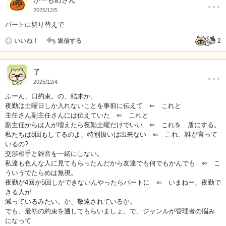
…
かーもめさん
2025/12/5
パートに切り替えで
いいね！
返信する
2
…
了
2025/12/4
ふーん、口約束。の、結末か。
夜勤は土曜日しか入れないことを事前に伝えて ⇐ これと
主任さん副主任さんには伝えていた ⇐ これと
副主任からは人が増えたら夜勤土曜だけでいい ⇐ これを 盾にする。
私たちは8回もしてるのよ、特別扱いは出来ない ⇐ これ、誰が言って
いるの?
交渉相手と雑音を一緒にしない。
私達も色んな人に見てもらったんだから友達でも何でもかんでも ⇐ こ
ういうでたらめは無視。
夜勤が4回か5回しかできないんやったらパートに ⇐ いまねー、夜勤で
きる人が
減っているみたい。か、敬遠されているか。
でも、最初の約束を通してもらいましょ。で、ジャンルが管理者の悩み
になって