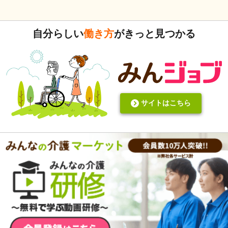
式）ってないですよね。あったらいいケアを共有できると思
いますがいかがでしょうか。 上手くいかないことや、事故未
遂記録ばかりって、すごくネガティブだと個人的に思いま
自分らしい
働き方
がきっと見つかる
す。また、介護の世界って「できて当たり前」的な思考が強
いと思います。あと変に職人みたいな考え方の人多いです
し。うつ病の人じゃないんだから、できないことばかり言っ
たらストレスたまりませんか。
サイトはこちら