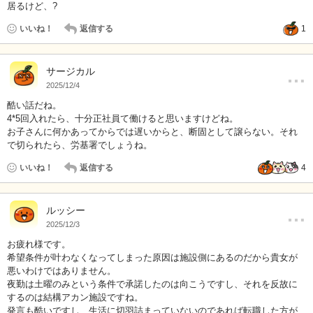
居るけど、?
いいね！
返信する
1
…
サージカル
2025/12/4
酷い話だね。
4*5回入れたら、十分正社員て働けると思いますけどね。
お子さんに何かあってからでは遅いからと、断固として譲らない。それ
で切られたら、労基署でしょうね。
いいね！
返信する
4
…
ルッシー
2025/12/3
お疲れ様です。
希望条件が叶わなくなってしまった原因は施設側にあるのだから貴女が
悪いわけではありません。
夜勤は土曜のみという条件で承諾したのは向こうですし、それを反故に
するのは結構アカン施設ですね。
発言も酷いですし、生活に切羽詰まっていないのであれば転職した方が