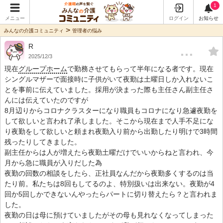
1
メニュー
ログイン
お知らせ
>
みんなの介護コミュニティ
管理者の悩み
R
…
2025/12/3
現在
グループホーム
で勤務させてもらって半年になる者です。現在
シングルマザーで面接時に子供がいて夜勤は土曜日しか入れないこ
とを事前に伝えていました。採用が決まった際も主任さん副主任さ
んには伝えていたのですが
8月辺りからコロナクラスターになり職員もコロナになり急遽夜勤を
して欲しいと言われ了承しました。そこから現在まで人手不足にな
り夜勤をして欲しいと頼まれ夜勤入り前から出勤したり明けで3時間
残ったりしてきました。
副主任からは人が増えたら夜勤土曜だけでいいからねと言われ、今
月から急に職員が入りだした為
夜勤の回数の相談をしたら、正社員なんだから夜勤多くするのは当
たり前。私たちは8回もしてるのよ、特別扱いは出来ない。夜勤が4
回か5回しかできないんやったらパートに切り替えたら？と言われま
した。
夜勤の日は母に預けていましたがその母も見れなくなってしまった