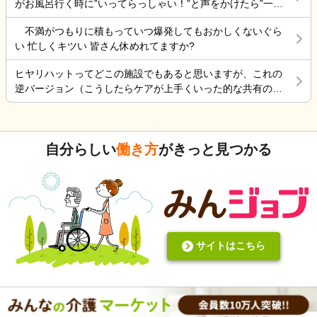
がお風呂行く時に”いってらっしゃい！”と声をかけたら”一緒
っている事は分かっています。 毎日、散歩と昼食は寿
手くいかないのは確かですね。 そんなつぶやきです、では仕
に行く？！？”と返してくれた。 そういう想像を上回るよう
司屋のランチ 風呂に入れ身体と頭を洗ってあげ、朝昼
事行きます。
不満がつもりに積もっていつ爆発してもおかしくないぐら
なことがあるからこの仕事って楽しいんだよな。 まだ入って
晩食事を作り 夜中は、トイレに行く度に麦茶を飲んで
い 忙しくキツい 皆さん休めれてますか?
4ヶ月弱しか経ってないけど。
もらう毎日 約5年やって来ましたが限界を感じていると
ころです。 朝昼晩の食事中に加山雄三DVDを必ず観て
ヒヤリハットってどこの施設でもあると思いますが、これの
喜ぶ姿を 観るとどうしても決断出来ない自分がいま
逆バージョン（こうしたらケアが上手くいった的な共有の書
す。 異常かな⁈
式）ってないですよね。あったらいいケアを共有できると思
いますがいかがでしょうか。 上手くいかないことや、事故未
遂記録ばかりって、すごくネガティブだと個人的に思いま
自分らしい
働き方
がきっと見つかる
す。また、介護の世界って「できて当たり前」的な思考が強
いと思います。あと変に職人みたいな考え方の人多いです
し。うつ病の人じゃないんだから、できないことばかり言っ
たらストレスたまりませんか。
サイトはこちら