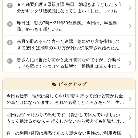
が、介護認定調査後には要介護3程度になる見込みとの
てその場を離れる。しか出来ず・・ でもまた戻ったらまた言われる
９４歳要介護３母親介護 先日、朝起きようとしたら自
もの、 病気だから、認知症だからで許されて、 記録残
7
説明を受けました。 施設からは「治療費は負担しま
んじゃないか？と思うと滅入ります。 ただ少し思ってるのが2週間ほ
分がギックリ腰状態になってしまいました。 いつも行
しても『仕方ないよね、割り切らなきゃ』 これで終わ
す」と説明を受けていますが、それ以外の補償につい
ど前、姉の事で母にキツいことを色々言ってしまったんです。母は
く接骨院で治療してもらったのですが、いつもなら楽
る 何でもかんでも虐待って言わないで… どうしろって
てはまだ話し合っていません。 そこで、介護施設で勤
「ごめんね」と謝ってきて私の色々あるイライラ感をずっと聞いて
昨日は、朝の7時〜21時30分勤務。 今日は、早番勤
になるのに、全く治らないまま、家に戻ろとして 外に
8
言うのよ…もう疲れた… 責任感強すぎって上司に言わ
務されている方や施設運営に携わっている方にお伺い
くれ、次の日も私に気をつかってる感じがあり傷付けてしまったな
務。めっちゃ眠たいわ。
出たら、クラクラし汗が尋常じゃなく出てくるので 接
れた 仕方ないじゃん 事故したら…打ちどころ悪かった
したいです。 ・このような事故が起きた場合、一般的
と自己嫌悪に陥りました 。 もしかしたら、私が母に言ったことで淋
骨院に戻って休すませてもらいました。 隠れ熱中症か
ら… ダメだ頭の中ぐっちゃぐちゃ…
にはどのような対応や補償が行われることが多いので
来月で辞めるって言った途端、急にやり方を指摘して
しさや不安感を抱かせてしまったのかとも思います。 何か母に対し
9
ら来た腰痛と分かり、水や経口水を飲ませてもらい要
しょうか。 ・施設側が加入している保険で対応するケ
きて(例えば掃除のやり方が雑など)攻撃され始めたんだ
て出来ることや改善策などのアドバイスをお願いします。
約落ちたのはいいのですが、母親を一人で留守番させ
ースはありますか。 ・ご家族として確認しておいた方
けど最後の嫌がらせ？
ていたので、ケアーマネージャーさんに電話して母親
がよいことや、今後の進め方についてアドバイスがあ
皆さんには当たり前かと思う質問なのですが、介助ベ
10
を一時的に入院させる事となりました。 母親は、病院
れば教えていただきたいです。 施設を責めたいという
ッドを壁にくっつけてる状態で、通路側は真ん中にベ
が大嫌いなので、今日病院に電話をしたら 案の定、興
気持ちではなく、今後の対応について知識を得たいと
ッド柵を差し込むのは拘束扱いだって言われたのです
奮し、目が離せない状態なので、拘束状態に している
思い投稿しました。 同様の事例やご経験がありました
が、皆さんどう思いますか？ ちなみに自分は真ん中に
との事でした。 夕食も食べなかったみたいです。 自分
ピックアップ
ら、差し支えない範囲で教えていただけると幸いで
柵を入れても足を下ろして出れるスペースは十分にあ
の腰の状態は、それなりに動けるようになったのです
す。 よろしくお願いいたします。
るので、拘束にはならないとおもってます。てか初任
が、頭が熱中症でボワッとする感じなので、怖くて 会
今日も仕事、理想は楽しくやり甲斐を持ってだけど何かお金
者でそう習った事もあり、それが普通かと思うのです
いにいけない状態です。 ケアーマネージャーさんその
の為だけになってます。 それでも働くところがあって、生き
が…今働いてる施設の拘束委員会でそう言われてるみ
状況を相談したら、絶対に 包括ケアーに入れた方がい
ていけているのでましなのでしょうね。 一番辛いのは、お金
たいです。
いと怒られました。 以前、入れていたのですが、興奮
明日は約1ヶ月ぶりの出勤です （骨折して休んでいました）
がなく職探ししている時だったので今日も頑張ろうと思う。
するので、それを抑える薬を飲んだ表情が忘れられな
うまく動けるかなぁ～ 行くしかないから考えても無駄だけど
それにしても古株は、好き勝手だから楽しそうです。私も古
いので、入れていいのか 判断に迷っている状況です。
不安！
株の時は、そんなに仕事行くのが辛くなく毎日そこそこ楽し
週一の利用+普段は寡黙であまり話さない男性のご利用者様
その煮え切らない自分にケアーマネージャーさんは怒
くやっていました。 転職は後悔はしていませんが、誰もが上