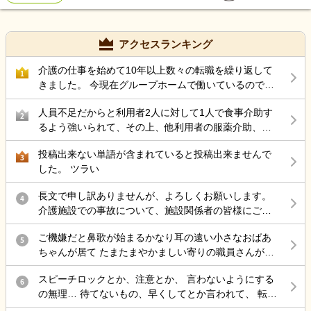
んなどのことを色々言うようになりました。 中でも隣の奥さんにつ
いては一時期、酷く1日に何度もこちらが話を逸らしても戻してく
る、こちらが違う話をしてるのにまたその話をしてくる、を繰り返
アクセスランキング
しイライラ、うんざりでした。 ＊内容は「旦那が出て行ったので今
まで優雅に専業主婦をしてたのに60過ぎて働く羽目になった」な
介護の仕事を始めて10年以上数々の転職を繰り返して
1
ど・・(実際は旦那さんも出て行ってないし奥さんも専業主婦をされ
きました。 今現在グループホームで働いているのです
てると思います。 もちろん病院など行く母ではないので何か改善策
が 50代後半にもなりストレス性胃炎にもなったのでこ
人員不足だからと利用者2人に対して1人で食事介助す
はないかをネットで調べたたところ 「否定せず聞いてあげる」「そ
こらで 介護の仕事から違う仕事を考えているのですが
2
るよう強いられて、その上、他利用者の服薬介助、動
の話になったら何気に席を外す」などありました。 そして「淋しさ
結局転職サイトをみるのが介護の仕事ばかりで どうし
き回る認知症利用者の見守り、声掛けまでやらされ、
や不安が原因となりうることもある」とあったため色々と思い起こ
たら良いと思いますか？
投稿出来ない単語が含まれていると投稿出来ませんで
最近自分の気持ちに余裕が持てない。
3
したところ「淋しさ」があったのかも・・と思い、母に軽くそうい
した。 ツラい
う話をしたところ、隣の奥さんのことを頻繁には言わなくなりまし
た。(でもたまに言います) しかしながら今週になりまた「隣の奥さ
長文で申し訳ありませんが、よろしくお願いします。
4
ん、居ないみたい。働きに出てるんだろな。ずっと専業主婦でいて
介護施設での事故について、施設関係者の皆様にご意
～」と言い出し・・ 平日は母と話す時間としては朝、起きてから出
見を伺いたく投稿します。 母は認知症があり、介護施
勤するまでの1時間半ほどの間に、帰宅してからはも1時間ほど の間
ご機嫌だと鼻歌が始まるかなり耳の遠い小さなおばあ
設に入所していました。 ある日の明け方、母が一人で
5
にトータル20分～30分あるかないか程度です。それが今週になって
ちゃんが居て たまたまやかましい寄りの職員さんが来
施設を離設し、雨の中で転倒して大腿骨を骨折しまし
絶対お隣さんの話をしてくるので、明日からの休日が正直、憂鬱で
た時に 鼻歌から一気に不穏 「おおきなこえで話してる
た。 手術は無事に終わりましたが、この事故をきっか
なりません。 「否定はしてはいけない」とあっても「うんうん」と
スピーチロックとか、注意とか、 言わないようにする
わ」 と不機嫌で低く大きな声の独り言で返してて笑い
6
けに歩行ができなくなり、病院からは認知症も進行し
聞くと歯止めが聞かずどんどん憶測での話をしてくるのでは？と思
の無理… 待てないもの、早くしてとか言われて、 転倒
を堪えられない。
たとのお話がありました。また、要介護1だったもの
うと怖くて・・ 「ふぅん」とその場を離れる、聞こえない振りをし
しそうになるとか危険行為しても、 本人達分からない