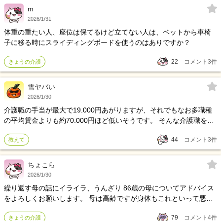
m
2026/1/31
体重の重たい人、座位は保てるけど立てない人は、ベットから車椅
子に移る時にスライディングボードを使うのはありですか？
22
コメント
3
件
きょうの介護
雪ヤバい
2026/1/30
介護職の手当が最大で19.000円あがりますが、それでもなお多職種
の平均賃金よりも約70.000円ほど低いそうです。 そんな介護職を選
ぶ方々に聞きたい。 安月給で常に体を動かし、記録や支援に頭を使
44
コメント
3
件
教えて
い続ける魅力って何？
ちょこら
2026/1/30
繰り返す母の話にイライラ、うんざり 86歳の母についてアドバイス
をよろしくお願いします。 母は高齢ですが身体もこれといって悪い
ところもなく、またお金の管理や家事なども難なく出来、私よりし
79
コメント
4
件
きょうの介護
っかりしてると思います。 しかしながら2、3年ほど前からご近所さ