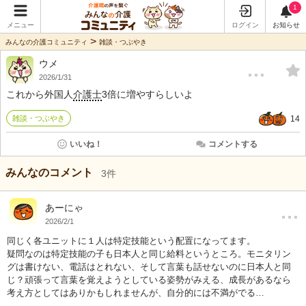
1
メニュー
ログイン
お知らせ
>
みんなの介護コミュニティ
雑談・つぶやき
ウメ
…
2026/1/31
これから外国人
介護士
3倍に増やすらしいよ
雑談・つぶやき
14
いいね！
コメントする
みんなのコメント
3
件
…
あーにゃ
2026/2/1
同じく各ユニットに１人は特定技能という配置になってます。
疑問なのは特定技能の子も日本人と同じ給料というところ。モニタリン
グは書けない、電話はとれない、そして言葉も話せないのに日本人と同
じ？頑張って言葉を覚えようとしている姿勢がみえる、成長があるなら
考え方としてはありかもしれませんが、自分的には不満がでる…