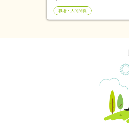
す。それが今週になって絶対お隣
出す、利用者家族と癒着あり、話
直、憂鬱でなりません。 「否定はしてはいけない」とあっても「うんうん」と聞
職場・人間関係
周りにYESマンしか置かない、
くと歯止めが聞かずどんどん憶測
の上司に報告はしたものの、注意
「ふぅん」とその場を離れる、聞
森は、社福の実習で7月から12
ず・・ でもまた戻ったらまた言わ
一息つけると思ったら、副主任の
少し思ってるのが2週間ほど前、
増える、仕事のパフォーマンス低
です。母は「ごめんね」と謝って
て、適応障害の診断受ける。 職
れ、次の日も私に気をつかってる
続ける職場なのか？ 皆さんなら
ました 。 もしかしたら、私が
たのかとも思います。 何か母に対して出来ることや改善策などのアドバイスをお
願いします。