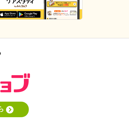
だと個人的に思います。また、介護の世
界って「できて当たり前」的な思考が強
いと思います。あと変に職人みたいな考
え方の人多いですし。うつ病の人じゃな
いんだから、できないことばかり言った
らストレスたまりませんか。
る
ら