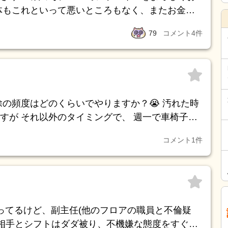
体もこれといって悪いところもなく、またお金の
よりしっかりしてると思います。 しかしながら
79
コメント
4
件
どのことを色々言うようになりました。 中でも隣
1日に何度もこちらが話を逸らしても戻してく
またその話をしてくる、を繰り返しイライラ、う
」など・・(実際は旦那さんも出て行ってないし奥
頻度はどのくらいでやりますか？😭 汚れた時
ではないので何
すが それ以外のタイミングで、 週一で車椅子掃
たたところ 「否定せず聞いてあげる」「その話
ちの施設は車椅子掃除は おも
ありました。 そして「淋しさや不安が原因とな
コメント
1
件
くて汚れが蓄積しています😭 二週間に一度、車椅
色々と思い起こしたところ「淋しさ」があったの
ん皆やらなくなってしまいました💦 他の施設も
う話をしたところ、隣の奥さんのことを頻繁には
に言います) しかしながら今週になりまた「隣の奥
るんだろな。ずっと専業主婦でいて～」と言い出
ってるけど、副主任(他のフロアの職員と不倫疑
 の間にトータル20分～30分あるかないか程度で
の相手とシフトはダダ被り、不機嫌な態度をすぐに