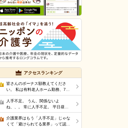
アクセスランキング
皆さんのボーナス額教えてくださ
1
い。 私は有料老人ホーム勤務、70
万です。
人手不足。 うん、関係ないよ
2
ね、、。 常に人手不足。 平日昼間
はある程度暇 おしゃべりばかり。
介護業界はもう「人手不足」じゃな
うん、辞めよう。
3
くて「避けられてる業界」って認め