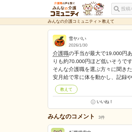
みんなの介護コミュニティ
>
教えて
雪ヤバい
2026/1/30
介護職
の手当が最大で19.000
りも約70.000円ほど低いそうで
そんな介護職を選ぶ方々に聞き
安月給で常に体を動かし、記録
教えて
いいね！
みんなのコメント
3
件