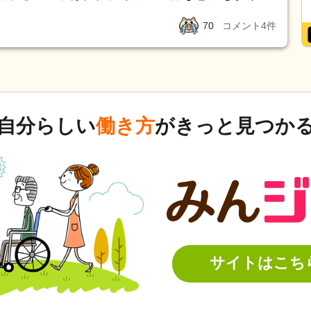
さんの話をしてくるので、明日からの休日が正
したはずの内容を「聞いてない」と言う、自分の
70
コメント
4
件
シフト変更を断るとあからさまな無視。 更に、上
での話をしてくるのでは？と思うと怖くて・・
・シフトを柴森が作ることになって終わり。 柴
こえない振りをしてその場を離れる。しか出来
月まで、ほぼ無休で働く。実習が終わったと思って
れるんじゃないか？と思うと滅入ります。 ただ
上記の件がでて来て、ストレス過多→夜中途覚醒
姉の事で母にキツいことを色々言ってしまったん
下、常に緊張状態。 メンタルクリニック受診し
きて私の色々あるイライラ感をずっと聞いてく
自分らしい
働き方
がきっと見つか
場の風紀最悪…。 こんな状態になってまで、働き
感じがあり傷付けてしまったなと自己嫌悪に陥り
、どうしますか？
母に言ったことで淋しさや不安感を抱かせてしまっ
サイトはこち