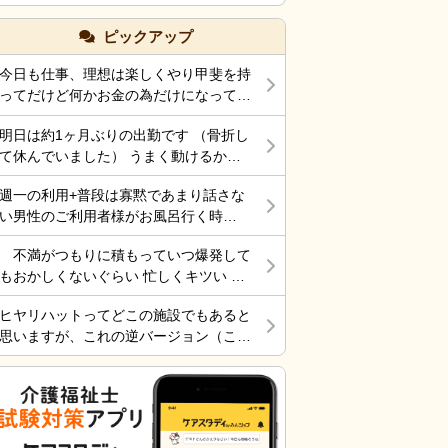
た方がいいのではないか？
ピックアップ
今日も仕事、理想は楽しくやり甲斐を持
ってだけど何かお金の為だけになってま
す。 それでも働くところがあって、生
明日は約1ヶ月ぶりの出勤です （骨折し
きていけているのでましなのでしょう
て休んでいました） うまく動けるかな
ね。 一番辛いのは、お金がなく職探し
ぁ～ 行くしかないから考えても無駄だ
している時だったので今日も頑張ろうと
週一の利用+普段は寡黙であまり話さな
けど不安！
思う。 それにしても古株は、好き勝手
い男性のご利用者様がお風呂行く時
だから楽しそうです。私も古株の時は、
に”いってらっしゃい！”と声をかけた
そんなに仕事行くのが辛くなく毎日そこ
不満がつもりに積もっていつ爆発して
ら”一緒に行く？！？”と返してくれた。
そこ楽しくやっていました。 転職は後
もおかしくないぐらい 忙しくキツい 皆
そういう想像を上回るようなことがある
悔はしていませんが、誰もが上手くいか
さん休めれてますか?
からこの仕事って楽しいんだよな。 ま
ないのは確かですね。 そんなつぶやき
ヒヤリハットってどこの施設でもあると
だ入って4ヶ月弱しか経ってないけど。
です、では仕事行きます。
思いますが、これの逆バージョン（こう
したらケアが上手くいった的な共有の書
式）ってないですよね。あったらいいケ
アを共有できると思いますがいかがでし
ょうか。 上手くいかないことや、事故
未遂記録ばかりって、すごくネガティブ