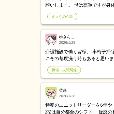
願いします。 母は高齢ですが身
管理や家事なども難なく出来、私
きょうの介護
2、3年ほど前からご近所さんな
の奥さんについては一時期、酷く
る、こちらが違う話をしてるのに
ゆきんこ
んざりでした。 ＊内容は「旦那が出て行ったので今まで優雅に専業主婦をしてた
2026/1/29
のに60過ぎて働く羽目になった
介護施設で働く皆様、 車椅子掃除の
さんも専業主婦をされてると思います。 もちろん病院など行く母
にその都度洗う時もあると思いま
か改善策はないかをネットで調べ
除とか 月一で車椅子掃除とかルールありますか？ う
になったら何気に席を外す」など
職場・人間関係
いっきり汚れない限りは 洗わな
りうることもある」とあったため
子掃除をする表ができても だんだ
かも・・と思い、母に軽くそうい
そんな感じでしょうか？😭
言わなくなりました。(でもたま
柴森
さん、居ないみたい。働きに出て
2026/1/28
し・・ 平日は母と話す時間としては朝、起きてから出勤するまでの1時間半ほどの
特養のユニットリーダーを6年や
間に、帰宅してからはも1時間ほど
惑)は自分都合のシフト。 疑惑