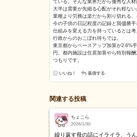
ている。そんな業界だから優秀な人材
大半は需要が先細る心配がそれ程ない
業種より労務は楽だから割り切れる、
今の子供の日記程度の記録と我儘勝手
仕組みを変える力を持っているとは考
行政からのおこぼれ待ちでは。
東京都からベースアップ加算が2.6%手
円。都内施設は住居加算やら特別報酬
つもりです。
いいね！
返信する
関連する投稿
ちょこら
2026/1/30
繰り返す母の話にイライラ、うん