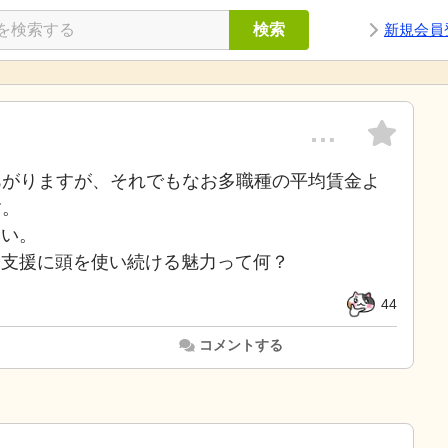
検索
新規会員
…
円あがりますが、それでもなお多職種の平均賃金よ
す。
たい。
や支援に頭を使い続ける魅力って何？
44
コメントする