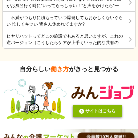
くやっていました。 転職は後悔はしていませんが、誰もが上
全でない状態で不安です。
がお風呂行く時に”いってらっしゃい！”と声をかけたら”一緒
手くいかないのは確かですね。 そんなつぶやきです、では仕
に行く？！？”と返してくれた。 そういう想像を上回るよう
事行きます。
不満がつもりに積もっていつ爆発してもおかしくないぐら
なことがあるからこの仕事って楽しいんだよな。 まだ入って
い 忙しくキツい 皆さん休めれてますか?
4ヶ月弱しか経ってないけど。
ヒヤリハットってどこの施設でもあると思いますが、これの
逆バージョン（こうしたらケアが上手くいった的な共有の書
式）ってないですよね。あったらいいケアを共有できると思
いますがいかがでしょうか。 上手くいかないことや、事故未
遂記録ばかりって、すごくネガティブだと個人的に思いま
自分らしい
働き方
がきっと見つかる
す。また、介護の世界って「できて当たり前」的な思考が強
いと思います。あと変に職人みたいな考え方の人多いです
し。うつ病の人じゃないんだから、できないことばかり言っ
たらストレスたまりませんか。
サイトはこちら