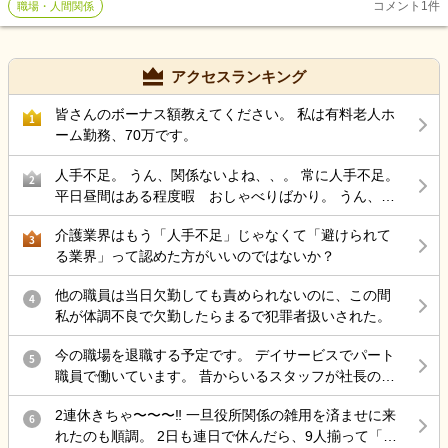
コメント
1
件
職場・人間関係
りますか？ うちの施設は車椅子掃除は おもいっきり汚れない限りは
はないかをネットで調べたたところ 「否定せず聞いてあげる」「そ
洗わなくて汚れが蓄積しています😭 二週間に一度、車椅子掃除をす
の話になったら何気に席を外す」などありました。 そして「淋しさ
る表ができても だんだん皆やらなくなってしまいました💦 他の施設
や不安が原因となりうることもある」とあったため色々と思い起こ
もそんな感じでしょうか？😭
アクセスランキング
したところ「淋しさ」があったのかも・・と思い、母に軽くそうい
う話をしたところ、隣の奥さんのことを頻繁には言わなくなりまし
皆さんのボーナス額教えてください。 私は有料老人ホ
1
た。(でもたまに言います) しかしながら今週になりまた「隣の奥さ
ーム勤務、70万です。
ん、居ないみたい。働きに出てるんだろな。ずっと専業主婦でいて
～」と言い出し・・ 平日は母と話す時間としては朝、起きてから出
人手不足。 うん、関係ないよね、、。 常に人手不足。
2
勤するまでの1時間半ほどの間に、帰宅してからはも1時間ほど の間
平日昼間はある程度暇 おしゃべりばかり。 うん、辞
にトータル20分～30分あるかないか程度です。それが今週になって
めよう。
絶対お隣さんの話をしてくるので、明日からの休日が正直、憂鬱で
介護業界はもう「人手不足」じゃなくて「避けられて
3
なりません。 「否定はしてはいけない」とあっても「うんうん」と
る業界」って認めた方がいいのではないか？
聞くと歯止めが聞かずどんどん憶測での話をしてくるのでは？と思
うと怖くて・・ 「ふぅん」とその場を離れる、聞こえない振りをし
他の職員は当日欠勤しても責められないのに、この間
4
てその場を離れる。しか出来ず・・ でもまた戻ったらまた言われる
私が体調不良で欠勤したらまるで犯罪者扱いされた。
んじゃないか？と思うと滅入ります。 ただ少し思ってるのが2週間ほ
今の職場を退職する予定です。 デイサービスでパート
ど前、姉の事で母にキツいことを色々言ってしまったんです。母は
5
職員で働いています。 昔からいるスタッフが社長の考
「ごめんね」と謝ってきて私の色々あるイライラ感をずっと聞いて
えについて行けずに連鎖退職され、人手不足な状態に
くれ、次の日も私に気をつかってる感じがあり傷付けてしまったな
2連休きちゃ〜〜〜‼️ 一旦役所関係の雑用を済ませに来
も関わらず運営を続けています。看護師はいない(非常
と自己嫌悪に陥りました 。 もしかしたら、私が母に言ったことで淋
6
れたのも順調。 2日も連日で休んだら、9人揃って「初
勤の方もいますが、1人なので配置不足)。生活相談員
しさや不安感を抱かせてしまったのかとも思います。 何か母に対し