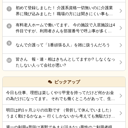
めまして」から始まるから特に不穏マン相手は面倒に
もいない、何なら施設長的な役割を出来る人がいな
て出来ることや改善策などのアドバイスをお願いします。
初めて登録しました！ 介護系資格一切無いのに介護業
はなる
7
い。周りは70代の方(入浴-移乗介助・送迎不可)ばかり
界に飛び込みました！ 職場の方には聞きにくい事もあ
と自分への負担が大きい事から辞めようと決めまし
るし色々教えてください！
た。 特に引き止められることも無かったのですが、有
有料老人ホームで働いてます。 今の施設で入居施設は4
8
給が残っている為、消費したいと申し出ると、『買い
件目ですが、利用者さんを部屋番号で呼ぶ事が多く違
取らせてくれ」と言われました。転職活動もしたい
和感を感じてます。 もちろん本人に話しかける時は名
為、シフトが組まれている状態ではあったのですが、
前です。職員同士で「この飲み物誰に出すの？」と
9
なんで介護って「1番頑張る人」を雑に扱うんだろう
振り分けて欲しいと頼みました。不服そうな感じで、
か、「あと誰をレクに誘導しますか？」みたいな確認
有耶無耶にされないか心配です。 何よりも現在組まれ
のやり取りの時に部屋番号で返ってくることが多いで
ている勤務が自分以外送迎が出来る人がいない+上記の
皆さん 報・連・相はきちんとしてますか? しなくなっ
10
す。 これまではそういうやり取りも普通に名前だった
方しかいない、看護師がいない日があり、出勤しても
たしない人って会社が悪い?
ので、慣れません。これは他の施設でよくある事なの
業務がそもそも回らない状態です。でも運営する気
でしょうか？
満々なんです。退職届を提出した際にその点を指摘し
ても「あーシフト組んだ人に組み直させる」と言うだ
ピックアップ
けで、いまだに動きがありません。組み直せるわけが
今日も仕事、理想は楽しくやり甲斐を持ってだけど何かお金
ないし、人員配置基準も破綻してるのにまだ諦めない
の為だけになってます。 それでも働くところがあって、生き
んです。入浴介助もレクも送迎も記録業務もまともに
ていけているのでましなのでしょうね。 一番辛いのは、お金
出来る人がいないのに、1人では無理といっても聞きま
明日は約1ヶ月ぶりの出勤です （骨折して休んでいました）
がなく職探ししている時だったので今日も頑張ろうと思う。
せん。 この場合、無理にでも出勤しなければならない
うまく動けるかなぁ～ 行くしかないから考えても無駄だけど
それにしても古株は、好き勝手だから楽しそうです。私も古
のでしょうか？体調不良で休みたいけど、周りの職員
不安！
株の時は、そんなに仕事行くのが辛くなく毎日そこそこ楽し
にもお客様にも迷惑が掛かる。けど、自分の身体が万
週一の利用+普段は寡黙であまり話さない男性のご利用者様