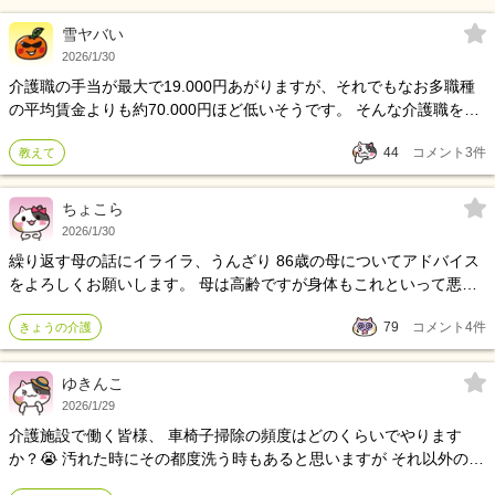
雪ヤバい
2026/1/30
介護職の手当が最大で19.000円あがりますが、それでもなお多職種
の平均賃金よりも約70.000円ほど低いそうです。 そんな介護職を選
ぶ方々に聞きたい。 安月給で常に体を動かし、記録や支援に頭を使
44
コメント
3
件
教えて
い続ける魅力って何？
ちょこら
2026/1/30
繰り返す母の話にイライラ、うんざり 86歳の母についてアドバイス
をよろしくお願いします。 母は高齢ですが身体もこれといって悪い
ところもなく、またお金の管理や家事なども難なく出来、私よりし
79
コメント
4
件
きょうの介護
っかりしてると思います。 しかしながら2、3年ほど前からご近所さ
んなどのことを色々言うようになりました。 中でも隣の奥さんにつ
いては一時期、酷く1日に何度もこちらが話を逸らしても戻してく
ゆきんこ
る、こちらが違う話をしてるのにまたその話をしてくる、を繰り返
2026/1/29
しイライラ、うんざりでした。 ＊内容は「旦那が出て行ったので今
介護施設で働く皆様、 車椅子掃除の頻度はどのくらいでやります
まで優雅に専業主婦をしてたのに60過ぎて働く羽目になった」な
か？😭 汚れた時にその都度洗う時もあると思いますが それ以外のタ
ど・・(実際は旦那さんも出て行ってないし奥さんも専業主婦をされ
イミングで、 週一で車椅子掃除とか 月一で車椅子掃除とかルールあ
てると思います。 もちろん病院など行く母ではないので何か改善策