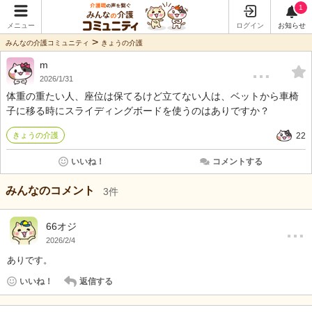
1
メニュー
ログイン
お知らせ
>
みんなの介護コミュニティ
きょうの介護
m
…
2026/1/31
体重の重たい人、座位は保てるけど立てない人は、ベットから車椅
子に移る時にスライディングボードを使うのはありですか？
きょうの介護
22
いいね！
コメントする
みんなのコメント
3
件
…
66オジ
2026/2/4
ありです。
いいね！
返信する