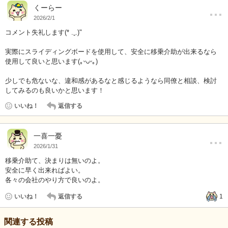
…
くーらー
2026/2/1
コメント失礼します(* .ˬ.)"
実際にスライディングボードを使用して、安全に移乗介助が出来るなら
使用して良いと思います(｡ᵕᴗᵕ｡)
少しでも危ないな、違和感があるなと感じるようなら同僚と相談、検討
してみるのも良いかと思います！
いいね！
返信する
…
一喜一憂
2026/1/31
移乗介助て、決まりは無いのよ。
安全に早く出来ればよい。
各々の会社のやり方で良いのよ。
いいね！
返信する
1
関連する投稿