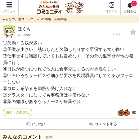
1
メニュー
ログイン
お知らせ
>
みんなの介護コミュニティ
職場・人間関係
ぼくも
…
2023/9/2
①欠勤する奴が多い
②子供が小さい、熱出したと欠勤したりすぐ早退する女が多い
③仕事せずに雑談していてもお咎めなく、その分の皺寄せが他の職
員に行く
④日数が経つにつれて他人に食事介助するのが馬鹿らしい
⑤いろいろなサービスや細かな要求を現場職員にしてくるがフォロ
ーしない
⑥コロナ感染者を病院が受け入れない
⑦クラスターになっても事務所は手伝わない
⑧薬の知識があるならナースが服薬やれ
職場・人間関係
90
いいね！
コメントする
みんなのコメント
2
件