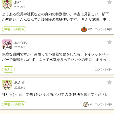
あい
2023/9/1
よくある役員や社長などの身内の特別扱い、本当に見苦しい！部下
が駒使い、こんなんで介護保険の無駄使いです。 そんな施設、事業
所は、閉鎖でいいと思う。
62
コメント
6
件
職場・人間関係
ムー920
2023/9/1
馬鹿な質問ですが 男性って小便器で尿をしたら、トイレットペー
パーで陰部を ふかず、ふって水気をきってパンツの中にしまうって
ことでよろしいでしょうか？
コメント
4
件
教えて
あんず
2023/9/1
独り言( 小言、文句 )をいうお局バ バアの 対処法を教えてください
4
コメント
4
件
職場・人間関係