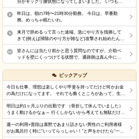
分がギックリ腰状態になってしまいました。 いつも行
しても『仕方ないよね、割り切らなきゃ』 これで終わ
す」と説明を受けていますが、それ以外の補償につい
く接骨院で治療してもらったのですが、いつもなら楽
る 何でもかんでも虐待って言わないで… どうしろって
てはまだ話し合っていません。 そこで、介護施設で勤
昨日は、朝の7時〜21時30分勤務。 今日は、早番勤
になるのに、全く治らないまま、家に戻ろとして 外に
8
言うのよ…もう疲れた… 責任感強すぎって上司に言わ
務されている方や施設運営に携わっている方にお伺い
務。めっちゃ眠たいわ。
出たら、クラクラし汗が尋常じゃなく出てくるので 接
れた 仕方ないじゃん 事故したら…打ちどころ悪かった
したいです。 ・このような事故が起きた場合、一般的
骨院に戻って休すませてもらいました。 隠れ熱中症か
ら… ダメだ頭の中ぐっちゃぐちゃ…
にはどのような対応や補償が行われることが多いので
来月で辞めるって言った途端、急にやり方を指摘して
9
ら来た腰痛と分かり、水や経口水を飲ませてもらい要
しょうか。 ・施設側が加入している保険で対応するケ
きて(例えば掃除のやり方が雑など)攻撃され始めたんだ
約落ちたのはいいのですが、母親を一人で留守番させ
ースはありますか。 ・ご家族として確認しておいた方
けど最後の嫌がらせ？
ていたので、ケアーマネージャーさんに電話して母親
がよいことや、今後の進め方についてアドバイスがあ
皆さんには当たり前かと思う質問なのですが、介助ベ
10
を一時的に入院させる事となりました。 母親は、病院
れば教えていただきたいです。 施設を責めたいという
ッドを壁にくっつけてる状態で、通路側は真ん中にベ
が大嫌いなので、今日病院に電話をしたら 案の定、興
気持ちではなく、今後の対応について知識を得たいと
ッド柵を差し込むのは拘束扱いだって言われたのです
奮し、目が離せない状態なので、拘束状態に している
思い投稿しました。 同様の事例やご経験がありました
が、皆さんどう思いますか？ ちなみに自分は真ん中に
との事でした。 夕食も食べなかったみたいです。 自分
ピックアップ
ら、差し支えない範囲で教えていただけると幸いで
柵を入れても足を下ろして出れるスペースは十分にあ
の腰の状態は、それなりに動けるようになったのです
す。 よろしくお願いいたします。
るので、拘束にはならないとおもってます。てか初任
が、頭が熱中症でボワッとする感じなので、怖くて 会
今日も仕事、理想は楽しくやり甲斐を持ってだけど何かお金
者でそう習った事もあり、それが普通かと思うのです
いにいけない状態です。 ケアーマネージャーさんその
の為だけになってます。 それでも働くところがあって、生き
が…今働いてる施設の拘束委員会でそう言われてるみ
状況を相談したら、絶対に 包括ケアーに入れた方がい
ていけているのでましなのでしょうね。 一番辛いのは、お金
たいです。
いと怒られました。 以前、入れていたのですが、興奮
明日は約1ヶ月ぶりの出勤です （骨折して休んでいました）
がなく職探ししている時だったので今日も頑張ろうと思う。
するので、それを抑える薬を飲んだ表情が忘れられな
うまく動けるかなぁ～ 行くしかないから考えても無駄だけど
それにしても古株は、好き勝手だから楽しそうです。私も古
いので、入れていいのか 判断に迷っている状況です。
不安！
株の時は、そんなに仕事行くのが辛くなく毎日そこそこ楽し
週一の利用+普段は寡黙であまり話さない男性のご利用者様
その煮え切らない自分にケアーマネージャーさんは怒
くやっていました。 転職は後悔はしていませんが、誰もが上
がお風呂行く時に”いってらっしゃい！”と声をかけたら”一緒
っている事は分かっています。 毎日、散歩と昼食は寿
手くいかないのは確かですね。 そんなつぶやきです、では仕
に行く？！？”と返してくれた。 そういう想像を上回るよう
司屋のランチ 風呂に入れ身体と頭を洗ってあげ、朝昼