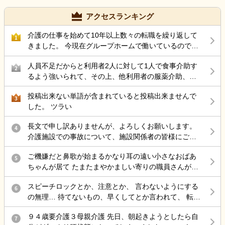
アクセスランキング
介護の仕事を始めて10年以上数々の転職を繰り返して
1
きました。 今現在グループホームで働いているのです
が 50代後半にもなりストレス性胃炎にもなったのでこ
人員不足だからと利用者2人に対して1人で食事介助す
こらで 介護の仕事から違う仕事を考えているのですが
2
るよう強いられて、その上、他利用者の服薬介助、動
結局転職サイトをみるのが介護の仕事ばかりで どうし
き回る認知症利用者の見守り、声掛けまでやらされ、
たら良いと思いますか？
投稿出来ない単語が含まれていると投稿出来ませんで
最近自分の気持ちに余裕が持てない。
3
した。 ツラい
長文で申し訳ありませんが、よろしくお願いします。
4
介護施設での事故について、施設関係者の皆様にご意
見を伺いたく投稿します。 母は認知症があり、介護施
ご機嫌だと鼻歌が始まるかなり耳の遠い小さなおばあ
設に入所していました。 ある日の明け方、母が一人で
5
ちゃんが居て たまたまやかましい寄りの職員さんが来
施設を離設し、雨の中で転倒して大腿骨を骨折しまし
た時に 鼻歌から一気に不穏 「おおきなこえで話してる
た。 手術は無事に終わりましたが、この事故をきっか
スピーチロックとか、注意とか、 言わないようにする
わ」 と不機嫌で低く大きな声の独り言で返してて笑い
6
けに歩行ができなくなり、病院からは認知症も進行し
の無理… 待てないもの、早くしてとか言われて、 転倒
を堪えられない。
たとのお話がありました。また、要介護1だったもの
しそうになるとか危険行為しても、 本人達分からない
が、介護認定調査後には要介護3程度になる見込みとの
９４歳要介護３母親介護 先日、朝起きようとしたら自
もの、 病気だから、認知症だからで許されて、 記録残
7
説明を受けました。 施設からは「治療費は負担しま