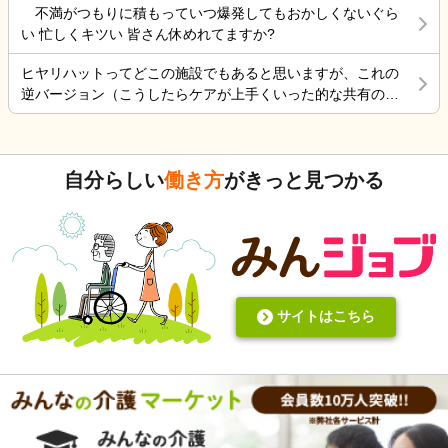
事行きます。
不満がつもりに積もっていつ爆発してもおかしくないぐら
なことがあるからこの仕事って楽しいんだよな。 まだ入って
晩食事を作り 夜中は、トイレに行く度に麦茶を飲んで
い 忙しくキツい 皆さん休めれてますか?
4ヶ月弱しか経ってないけど。
もらう毎日 約5年やって来ましたが限界を感じていると
ころです。 朝昼晩の食事中に加山雄三DVDを必ず観て
ヒヤリハットってどこの施設でもあると思いますが、これの
喜ぶ姿を 観るとどうしても決断出来ない自分がいま
逆バージョン（こうしたらケアが上手くいった的な共有の書
す。 異常かな⁈
式）ってないですよね。あったらいいケアを共有できると思
いますがいかがでしょうか。 上手くいかないことや、事故未
遂記録ばかりって、すごくネガティブだと個人的に思いま
自分らしい
働き方
がきっと見つかる
す。また、介護の世界って「できて当たり前」的な思考が強
いと思います。あと変に職人みたいな考え方の人多いです
し。うつ病の人じゃないんだから、できないことばかり言っ
たらストレスたまりませんか。
サイトはこちら