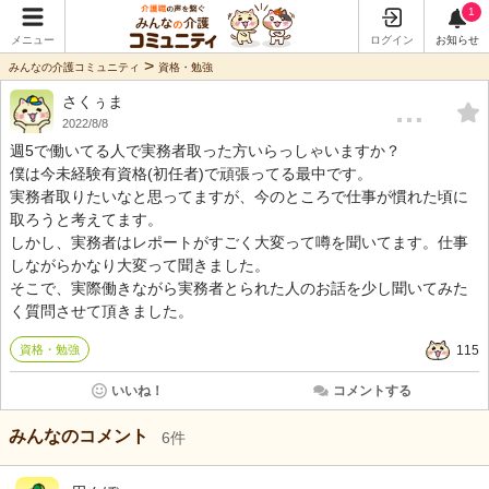
1
メニュー
ログイン
お知らせ
>
みんなの介護コミュニティ
資格・勉強
さくぅま
…
2022/8/8
週5で働いてる人で実務者取った方いらっしゃいますか？
僕は今未経験有資格(初任者)で頑張ってる最中です。
実務者取りたいなと思ってますが、今のところで仕事が慣れた頃に
取ろうと考えてます。
しかし、実務者はレポートがすごく大変って噂を聞いてます。仕事
しながらかなり大変って聞きました。
そこで、実際働きながら実務者とられた人のお話を少し聞いてみた
く質問させて頂きました。
資格・勉強
115
いいね！
コメントする
みんなのコメント
6
件