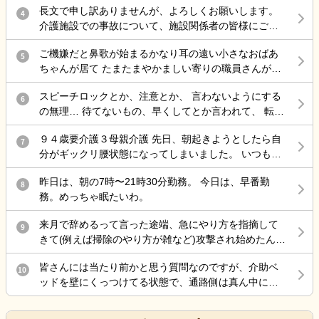
長文で申し訳ありませんが、よろしくお願いします。
4
介護施設での事故について、施設関係者の皆様にご意
見を伺いたく投稿します。 母は認知症があり、介護施
ご機嫌だと鼻歌が始まるかなり耳の遠い小さなおばあ
設に入所していました。 ある日の明け方、母が一人で
5
ちゃんが居て たまたまやかましい寄りの職員さんが来
施設を離設し、雨の中で転倒して大腿骨を骨折しまし
た時に 鼻歌から一気に不穏 「おおきなこえで話してる
た。 手術は無事に終わりましたが、この事故をきっか
スピーチロックとか、注意とか、 言わないようにする
わ」 と不機嫌で低く大きな声の独り言で返してて笑い
6
けに歩行ができなくなり、病院からは認知症も進行し
の無理… 待てないもの、早くしてとか言われて、 転倒
を堪えられない。
たとのお話がありました。また、要介護1だったもの
しそうになるとか危険行為しても、 本人達分からない
が、介護認定調査後には要介護3程度になる見込みとの
９４歳要介護３母親介護 先日、朝起きようとしたら自
もの、 病気だから、認知症だからで許されて、 記録残
7
説明を受けました。 施設からは「治療費は負担しま
分がギックリ腰状態になってしまいました。 いつも行
しても『仕方ないよね、割り切らなきゃ』 これで終わ
す」と説明を受けていますが、それ以外の補償につい
く接骨院で治療してもらったのですが、いつもなら楽
る 何でもかんでも虐待って言わないで… どうしろって
てはまだ話し合っていません。 そこで、介護施設で勤
昨日は、朝の7時〜21時30分勤務。 今日は、早番勤
になるのに、全く治らないまま、家に戻ろとして 外に
8
言うのよ…もう疲れた… 責任感強すぎって上司に言わ
務されている方や施設運営に携わっている方にお伺い
務。めっちゃ眠たいわ。
出たら、クラクラし汗が尋常じゃなく出てくるので 接
れた 仕方ないじゃん 事故したら…打ちどころ悪かった
したいです。 ・このような事故が起きた場合、一般的
骨院に戻って休すませてもらいました。 隠れ熱中症か
ら… ダメだ頭の中ぐっちゃぐちゃ…
にはどのような対応や補償が行われることが多いので
来月で辞めるって言った途端、急にやり方を指摘して
9
ら来た腰痛と分かり、水や経口水を飲ませてもらい要
しょうか。 ・施設側が加入している保険で対応するケ
きて(例えば掃除のやり方が雑など)攻撃され始めたんだ
約落ちたのはいいのですが、母親を一人で留守番させ
ースはありますか。 ・ご家族として確認しておいた方
けど最後の嫌がらせ？
ていたので、ケアーマネージャーさんに電話して母親
がよいことや、今後の進め方についてアドバイスがあ
皆さんには当たり前かと思う質問なのですが、介助ベ
10
を一時的に入院させる事となりました。 母親は、病院
れば教えていただきたいです。 施設を責めたいという
ッドを壁にくっつけてる状態で、通路側は真ん中にベ
が大嫌いなので、今日病院に電話をしたら 案の定、興
気持ちではなく、今後の対応について知識を得たいと
ッド柵を差し込むのは拘束扱いだって言われたのです
奮し、目が離せない状態なので、拘束状態に している
思い投稿しました。 同様の事例やご経験がありました
が、皆さんどう思いますか？ ちなみに自分は真ん中に
との事でした。 夕食も食べなかったみたいです。 自分