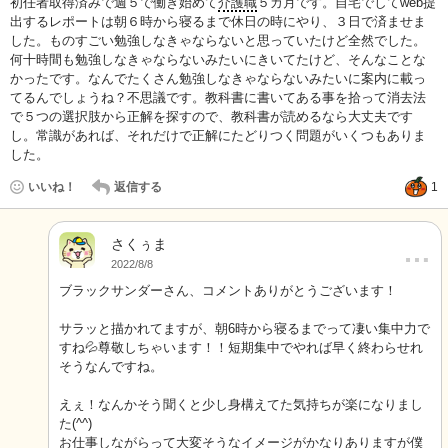
初任者取得済みで週５で働き始めて
介護職
５カ月です。自宅でしてweb提
出するレポートは朝６時から寝るまで休日の時にやり、３日で済ませま
した。ものすごい勉強しなきゃならないと思っていたけど全然でした。
何十時間も勉強しなきゃならないみたいにきいてたけど、そんなことな
かったです。なんでたくさん勉強しなきゃならないみたいに案内に載っ
てるんでしょうね？不思議です。教科書に書いてある事を拾って消去法
で５つの選択肢から正解を探すので、教科書が読めるなら大丈夫です
し。常識があれば、それだけで正解にたどりつく問題がいくつもありま
した。
いいね！
返信する
1
さくぅま
…
2022/8/8
ブラックサンダーさん、コメントありがとうございます！
サラッと描かれてますが、朝6時から寝るまでって凄い集中力で
すね💦尊敬しちゃいます！！短期集中でやれば早く終わらせれ
そうなんですね。
えぇ！なんかそう聞くと少し身構えてた気持ちが楽になりまし
た(^^)
お仕事しながらって大変そうなイメージがかなりありますが僕