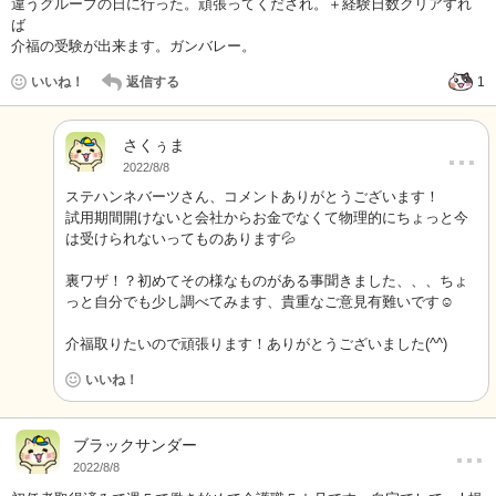
違うグルーブの日に行った。頑張ってくだされ。＋経験日数クリアすれ
ば
介福の受験が出来ます。ガンバレー。
いいね！
返信する
1
さくぅま
…
2022/8/8
ステハンネバーツさん、コメントありがとうございます！
試用期間開けないと会社からお金でなくて物理的にちょっと今
は受けられないってものあります💦
裏ワザ！？初めてその様なものがある事聞きました、、、ちょ
っと自分でも少し調べてみます、貴重なご意見有難いです☺️
介福取りたいので頑張ります！ありがとうございました(^^)
いいね！
…
ブラックサンダー
2022/8/8