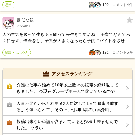
100
コメント
4
件
愚痴
話をしている身としては、自由な時間もないし、自分のことはいつ
も後回し、どんだけ犠牲になれば良いのだろうか？娘の人生なぞ知
ったこっちゃないと思っているんだろうな↷
最低な親
2022/8/8
人の生気を吸って生きる人間って長生きですよね。 子育てなんてろ
くにせず、借金をし、子供が大きくなったら子供にバイトをさせ
て、そのバイト代で借金を返済する親。 もちろん年金も払わず、 貯
191
コメント
5
件
雑談・つぶやき
蓄もないので、老後は子供に丸投げです。 住むところがなくなり、
転がり込んで4年。 まもなく92歳。 「しにたい」と言いつつ、子供
のお金でせっせと病院通ってます。 死にたい人があちこち病院通っ
てる矛盾。 そんな人に限って長生き。 迷惑な親。 長生きが招く招く
アクセスランキング
悲劇。
介護の仕事を始めて10年以上数々の転職を繰り返して
1
きました。 今現在グループホームで働いているのです
が 50代後半にもなりストレス性胃炎にもなったのでこ
人員不足だからと利用者2人に対して1人で食事介助す
こらで 介護の仕事から違う仕事を考えているのですが
2
るよう強いられて、その上、他利用者の服薬介助、動
結局転職サイトをみるのが介護の仕事ばかりで どうし
き回る認知症利用者の見守り、声掛けまでやらされ、
たら良いと思いますか？
投稿出来ない単語が含まれていると投稿出来ませんで
最近自分の気持ちに余裕が持てない。
3
した。 ツラい