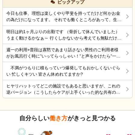
ピックアップ
ら、差し支えない範囲で教えていただけると幸いで
柵を入れても足を下ろして出れるスペースは十分にあ
の腰の状態は、それなりに動けるようになったのです
す。 よろしくお願いいたします。
るので、拘束にはならないとおもってます。てか初任
が、頭が熱中症でボワッとする感じなので、怖くて 会
今日も仕事、理想は楽しくやり甲斐を持ってだけど何かお金
者でそう習った事もあり、それが普通かと思うのです
いにいけない状態です。 ケアーマネージャーさんその
の為だけになってます。 それでも働くところがあって、生き
が…今働いてる施設の拘束委員会でそう言われてるみ
状況を相談したら、絶対に 包括ケアーに入れた方がい
ていけているのでましなのでしょうね。 一番辛いのは、お金
たいです。
いと怒られました。 以前、入れていたのですが、興奮
明日は約1ヶ月ぶりの出勤です （骨折して休んでいました）
がなく職探ししている時だったので今日も頑張ろうと思う。
するので、それを抑える薬を飲んだ表情が忘れられな
うまく動けるかなぁ～ 行くしかないから考えても無駄だけど
それにしても古株は、好き勝手だから楽しそうです。私も古
いので、入れていいのか 判断に迷っている状況です。
不安！
株の時は、そんなに仕事行くのが辛くなく毎日そこそこ楽し
週一の利用+普段は寡黙であまり話さない男性のご利用者様
その煮え切らない自分にケアーマネージャーさんは怒
くやっていました。 転職は後悔はしていませんが、誰もが上
がお風呂行く時に”いってらっしゃい！”と声をかけたら”一緒
っている事は分かっています。 毎日、散歩と昼食は寿
手くいかないのは確かですね。 そんなつぶやきです、では仕
に行く？！？”と返してくれた。 そういう想像を上回るよう
司屋のランチ 風呂に入れ身体と頭を洗ってあげ、朝昼
事行きます。
不満がつもりに積もっていつ爆発してもおかしくないぐら
なことがあるからこの仕事って楽しいんだよな。 まだ入って
晩食事を作り 夜中は、トイレに行く度に麦茶を飲んで
い 忙しくキツい 皆さん休めれてますか?
4ヶ月弱しか経ってないけど。
もらう毎日 約5年やって来ましたが限界を感じていると
ころです。 朝昼晩の食事中に加山雄三DVDを必ず観て
ヒヤリハットってどこの施設でもあると思いますが、これの
喜ぶ姿を 観るとどうしても決断出来ない自分がいま
逆バージョン（こうしたらケアが上手くいった的な共有の書
す。 異常かな⁈
式）ってないですよね。あったらいいケアを共有できると思
いますがいかがでしょうか。 上手くいかないことや、事故未
遂記録ばかりって、すごくネガティブだと個人的に思いま
自分らしい
働き方
がきっと見つかる
す。また、介護の世界って「できて当たり前」的な思考が強
いと思います。あと変に職人みたいな考え方の人多いです
し。うつ病の人じゃないんだから、できないことばかり言っ