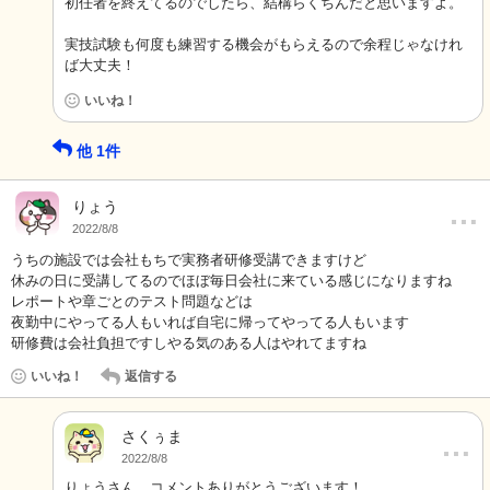
初任者を終えてるのでしたら、結構らくちんだと思いますよ。
実技試験も何度も練習する機会がもらえるので余程じゃなけれ
ば大丈夫！
いいね！
他
1
件
…
りょう
2022/8/8
うちの施設では会社もちで実務者研修受講できますけど
休みの日に受講してるのでほぼ毎日会社に来ている感じになりますね
レポートや章ごとのテスト問題などは
夜勤中にやってる人もいれば自宅に帰ってやってる人もいます
研修費は会社負担ですしやる気のある人はやれてますね
いいね！
返信する
さくぅま
…
2022/8/8
りょうさん、コメントありがとうございます！