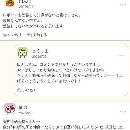
…
田んぼ
2022/8/22
レポートも勉強して知識がないと書けません。
裏技なんてないですよ。
勉強してないのがバレると思います
いいね！
返信する
さくぅま
…
2022/8/22
田んぼさん、コメントありがとうございます！！
やっぱりしっかり勉強しないといけないですよね💦
ちゃんと勉強時間確保して勉強しながら頑張ってレポート仕上
げていけるようにしていきたいです！
いいね！
…
闇男
2022/8/9
実務者研修
懐かしい〜
自分前の席の子と仲良くなりすぎてお互い何しに来てるのか状態だった