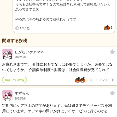
うちも会社持ちです！なので絶対それ利用して資格取りたいと
思ってます笑笑
やる気は今の所あるので頑張れそうです！
1
いいね！
関連する投稿
しがないケアマネ
2022/8/8
お疲れさまです。 介護におもてなしは必要でしょうか。必要ではな
いでしょうか。 介護保険制度の財源は、社会保障費が充てられてい
ます。介護保険サービスを利用する高齢者は激増しており、社会補
134
コメント
11
件
雑談・つぶやき
償費は火の車です。施設も限られた予算で運営され、少ない職員で
何とか回しています。 そもそも介護保険制度は、「高齢で自立した
生活が送れない方を支援」するのが目的です。自宅のように快適と
すずらん
言う訳には行きません。限られた設備、職員の中では高級旅館のよ
2022/8/8
うなサービスはできません。 何も感じ悪くしろとは言っていませ
定期的にケアマネの訪問があります。母は週２でデイサービスを利
ん。最低限の目配り、気配りは大事です。 皆様はどう思われます
用しています。ケアマネの問いかけにデイサービスに行くのがとて
か。
も楽しいと言う母親 毎日充実した生活を送っていると発言 母親の世