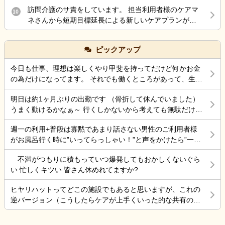
が1番近いから。 今日までに2日ほど一緒に働きました
訪問介護のサ責をしています。 担当利用者様のケアマ
10
が、仕事覚えるの早いし、ハキハキした、どう考えて
ネさんから短期目標延長による新しいケアプランが届
も真逆タイプ。 もちろん施設内の困り事とかあれば聞
きました。 3表のみ届き内容を再確認したのですが、ケ
いて解決したいけど、そもそもその場ですぐ聞ける人
アプランの短期目標の内容に変更はありませんでし
だし。 向こうからも「なんでこれが指導担当？」と思
ピックアップ
た。 この場合、訪問介護計画書を新しく作成する場
われてそう。 でも私を除くと皆20歳くらい歳が上にな
合、短期目標の内容は変更してしまっても問題ないの
ってしまうので、施設長とかはこのまま行きたいらし
今日も仕事、理想は楽しくやり甲斐を持ってだけど何かお金
でしょうか？
いです。 どう関わればその方のためになるのでしょう
の為だけになってます。 それでも働くところがあって、生き
か？
ていけているのでましなのでしょうね。 一番辛いのは、お金
明日は約1ヶ月ぶりの出勤です （骨折して休んでいました）
がなく職探ししている時だったので今日も頑張ろうと思う。
うまく動けるかなぁ～ 行くしかないから考えても無駄だけど
それにしても古株は、好き勝手だから楽しそうです。私も古
不安！
株の時は、そんなに仕事行くのが辛くなく毎日そこそこ楽し
週一の利用+普段は寡黙であまり話さない男性のご利用者様
くやっていました。 転職は後悔はしていませんが、誰もが上
がお風呂行く時に”いってらっしゃい！”と声をかけたら”一緒
手くいかないのは確かですね。 そんなつぶやきです、では仕
に行く？！？”と返してくれた。 そういう想像を上回るよう
事行きます。
不満がつもりに積もっていつ爆発してもおかしくないぐら
なことがあるからこの仕事って楽しいんだよな。 まだ入って
い 忙しくキツい 皆さん休めれてますか?
4ヶ月弱しか経ってないけど。
ヒヤリハットってどこの施設でもあると思いますが、これの
逆バージョン（こうしたらケアが上手くいった的な共有の書
式）ってないですよね。あったらいいケアを共有できると思
いますがいかがでしょうか。 上手くいかないことや、事故未