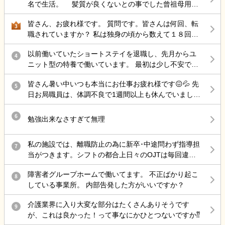
名で生活。 髪質が良くないとの事でした曾祖母用に
シャンプーとトリートメントを大容量タイプを持ち込
皆さん、お疲れ様です。 質問です。皆さんは何回、転
み。スタッフさんに 「ばぁちゃんが最近髪質良くない
3
職されていますか？ 私は独身の頃から数えて１８回で
訴えあったので これ入浴の時に本人に使用してあげて
す。 今も辞めたい時があるけど、新たな職を探すと年
下さいお願いします」と伝えました。 何週間して 面
以前働いていたショートステイを退職し、先月からユ
齢的に無理がある。 定年まで１０年、理不尽な事を言
4
会の際 髪どう？シャンプ合ってる？と聞くと曾祖母
ニット型の特養で働いています。 最初は少し不安でし
われ続けるのはきついです。 いちばん嫌な仕事は清掃
「私のシャンプー皆で使ってる ◯◯さんも、貴方のシ
たが職員さんもみんな優しくて、のびのびと仕事がで
でした。７時半から１５時半までの契約のはずなのに
ャンプー使わせてもらってるありがとうってお礼言わ
皆さん暑い中いつも本当にお仕事お疲れ様です😖💦 先
きています。ですが、仕事していく中で1つの仕事をし
5
６時から１６時まで働く。量が多く休憩は全く取れて
れた これ私専用じゃないのかい？」と聞いてびっく
日お局職員は、体調不良で1週間以上も休んでいまし
てる途中に別のところに意識が向いてしまったり、や
いなかった。タイムカードとタイムシート２つある変
り。施設長に聞くと 「当日入浴介助担当したスタッ
た。 休んだ後の復帰の言葉は一言でも謝罪の言葉とか
りかけで放置してしまうことがよくあります…。それ
な会社でした。 請け負い先で随分違っていたようで
フに聞き込みします大変申し訳ありませんでした」 と
ありますよね……。 私はお局職員が休んだ時にシフト
6
で他の職員さんから指摘は受けたことはないのです
す。 時間を守らない職場は嫌ですね。
勉強出来なさすぎて無理
言われました。それ以降まだ連絡もないですが グルー
変更されてお局の変わりに出勤しました。 なのに、今
が、自分の中でやってしまったな、と後悔してしまい
プホームって人の私物を共用するって当たり前なんで
日は朝の挨拶と帰りの「お疲れ様でした」だけでし
ます。 他の先輩職員さんのやり方を真似しようとして
すか？
私の施設では、離職防止の為に新卒･中途問わず指導担
7
た。 口調が余りにもテンション低い暗い声😒で、主任
もうまくいかないこともあり、どうしたらいいか悩ん
当がつきます。シフトの都合上日々のOJTは毎回違う
や上司にはあからさまに明るい声😊を出していまし
でいます。
人でも、仕事で困ってること等に寄り添う、メンター
た。 このお局職員は私をどんな感じで見下しているの
障害者グループホームで働いてます。 不正ばかり起こ
みたいな感じです。半年間、月に1回面談の時間も取り
8
でしょうか？ ご意見聞かせてください😢
している事業所。 内部告発した方がいいですか？
ます。 8月、私はある中途社員の指導担当になりまし
た。が、私は新卒でそこに3年(大卒)、向こうは高卒か
介護業界に入り大変な部分はたくさんありそうです
9
ら介護やってて他の施設も経験した大ベテランです。
が、これは良かった！って事なにかひとつないですか⁇
どう考えても私じゃないのに、私になった理由は年齢