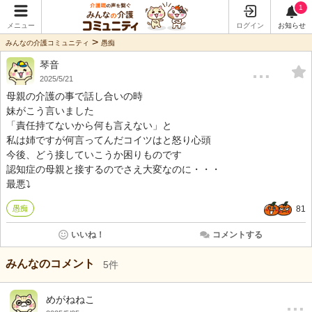
1
メニュー
ログイン
お知らせ
>
みんなの介護コミュニティ
愚痴
琴音
…
2025/5/21
母親の介護の事で話し合いの時
妹がこう言いました
「責任持てないから何も言えない」と
私は姉ですが何言ってんだコイツはと怒り心頭
今後、どう接していこうか困りものです
認知症の母親と接するのでさえ大変なのに・・・
最悪⤵️
愚痴
81
いいね！
コメントする
みんなのコメント
5
件
…
めがねねこ