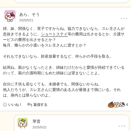
…
あら、そう
2025/5/21
姉、妹、関係なく、実子ですからね。協力できないなら、スレ主さんが
息抜きできるように、
ショートステイ
等の費用は出させるとか、介護サ
ービスの費用を出させるとか？
毎月、幾らかの小遣いをスレ主さんに渡すとか？
それもできないなら、財産放棄するなど、何らかの手段を取る。
結局ね、親がなくなったとき、姉妹だけだからと愛情が持続できている
のって、親の介護時期にもめた姉妹には望まないことよ。
自分に子供も居なくても、未婚者でも、関係ないからね。
他人だろうが、スレ主さんに愛情のある人が最後まで側にいる。それ
は、身内とは限らないのよ。
いいね！
返信する
4
琴音
…
2025/5/22