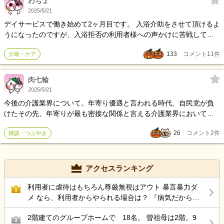
わちょ
親の介護は子供の義務 なんだそうで逃げられない。 ここで愚痴るし
2025/5/21
かない感じです
デイサービスで働き始めて2ヶ月目です。 入浴介助をさせて頂けるよ
うになったのですが、入浴拒否の利用者様への声かけに苦戦してお
ります。 入浴拒否される利用者様はおトイレ拒否も激しく、動くこ
133
コメント
11
件
介助・ケア
とが嫌という感じです。 お身体のことも考えますと、拒否される気
持ちも分かるのですが… 言葉選びが難しく、今のところはカバンの
チェックや、特に目的も言わずに一緒に着いてきてで着いてきてく
肉七輪
ださることもあるようです。 しかし、お風呂場と分かると大変お怒
2025/5/21
りになり、杖で叩くなどの暴力や、怒鳴ったりすることもあり、か
今後の介護業界について。年寄り優遇と言われる時代、自民党が負
なり私自身衝撃を受けてしまって、声掛けすることに恐怖を感じて
けたその先、年寄りが最も密接な関係と言える介護業界においてど
しまっております… まだこの業界に入って2ヶ月も経っていないの
のような変化がもたらされるのでしょうか？
に、根を上げてしまってる自分を情けなく思いつつも、これからも
26
コメント
2
件
雑談・つぶやき
この世界で頑張っていきたいと思っております。 先輩の皆様方か
ら、是非アドバイスや、励みになる言葉が頂ければと思います。 よ
ろしくお願い致します。
アクセスランキング
利用者に虐待はもちろん尊厳無視はアウト 暴言暴力ダ
1
メ なら、利用者からやられる場合は？ 『病気だから』
で…解決？
2階建てのグループホームで 18名。 曽祖母は2階。9
2