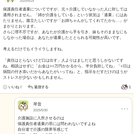
2025/5/25
保護責任者遺棄についてですが、元々介護していなかった人に対しては
適用されません。「姉が介護をしている」という状況は「遺棄」にはあ
たりません。腹立たしいですが「お姉ちゃんがしてくれてたから…」が
まかりとおります。
さらに理不尽ですが、あなたが介護から手を引き、妹もそのままなにも
しなかった場合は、あなたが遺棄したととられる可能性が高いです。
考えるだけでもイライラしますね。
「責任はとらないけど口は出す」人よりはましだと思うしかないてす
ね。相談はせずに「お金は○○万円かかるから、半分負担してね」「○日は
病院の付き添いだからあなたがいってね」と、指示をだすだけのほうが
ストレスが少ないかもしれません。
いいね！
返信する
1
琴音
…
2025/5/30
介護施設に入所させるのは
保護責任者遺棄の罪には問われないですよね
自分達で介護の限界等感じて