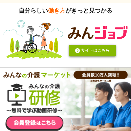
遂記録ばかりって、すごくネガティブだと個人的に思いま
自分らしい
働き方
がきっと見つかる
す。また、介護の世界って「できて当たり前」的な思考が強
いと思います。あと変に職人みたいな考え方の人多いです
し。うつ病の人じゃないんだから、できないことばかり言っ
たらストレスたまりませんか。
サイトはこちら