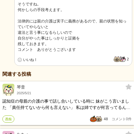
そうですね。
何かしらの手段考えます。
法律的には親の介護は実子に義務があるので、親の状態を知っ
ていてやらないと
違法と言う事になるらしいので
自分がやった事はしっかりと証拠を
残しておきます。
コメント ありがとうございます
2
いいね！
関連する投稿
琴音
2025/5/21
認知症の母親の介護の事で話し合いしている時に 妹がこう言いまし
た 「責任持てないから何も言えない」 私は姉ですが何言ってるんだ
こいつは⁈と怒り心頭です 今後、私一人で色々やって行った方がいい
48
コメント
0
件
愚痴
かなぁとも思ったり、上手く利用しながらやって行くのがいいのか
なぁとも思ったり それはそれで神経使うし もう最悪です。 私にとっ
て、母親は許せない存在の人なので 介護したくない、だけど法律で