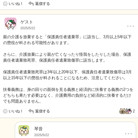
いいね！
返信する
…
ゲスト
2025/5/22
親の介護を放棄すると「保護責任者遺棄罪」に該当し、3月以上5年以下
の懲役が科される可能性があります。
さらに、介護放棄により親が亡くなったり怪我をしたりした場合、保護
責任者遺棄致死罪、保護責任者遺棄致傷罪に該当します。
保護責任者遺棄致死罪は3年以上20年以下、保護責任者遺棄致傷罪は3月
以上15年以下の懲役が科されることになるため、注意してください。
扶養義務は、身の回りの面倒を見る義務と経済的に扶養する義務の2つを
どちらも果たす必要はなく、介護費用の負担など経済的に扶養するだけ
でも問題ありません。
いいね！
返信する
2
琴音
…
2025/5/22