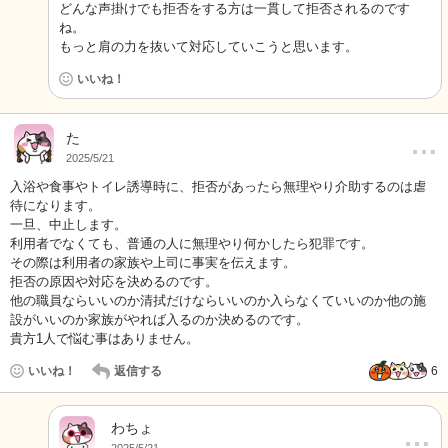
どんな声掛けでも拒否をする方は一貫して拒否されるのです
ね。
もっと肩の力を抜いて対応していこうと思います。
いいね！
…
た
2025/5/21
入浴や食事やトイレ誘導時に、拒否があったら無理やり介助するのは虐
待になります。
一旦、中止します。
利用者でなくても、普通の人に無理やり何かしたら犯罪です。
その際は利用者の家族や上司に事実を伝えます。
拒否の原因や対応を決めるのです。
他の職員ならいいのか清拭だけならいいのか入らなくていいのか他の施
設がいいのか家族がやれば入るのか決めるのです。
貴方1人で悩む事はありません。
いいね！
返信する
6
わちょ
…