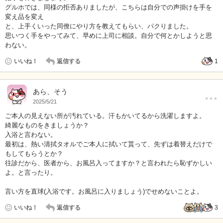
グルホでは、同様の拒否ありましたが、こちらは自分での声掛けを手を
変え品を変え
と、上手くいった同僚にやり方を教えてもらい、パクりました。
思いつく手をやってみて、早めに上司に相談。自分で何とかしようと思
わない。
いいね！
返信する
1
…
あら、そう
2025/5/21
ご本人の見えない所が汚れている。汗もかいてるから洗濯しますよ。
綺麗なものをきましょうか？
入浴と言わない。
最初は、熱い清拭タオルでご本人に拭いて貰って、先ずは着替えだけで
もしてもらうとか？
往診だから、医者から、お風呂入ってますか？と言われたら恥ずかしい
よ。と言ったり。
言い方を直球(入浴です。お風呂に入りましょう)でせめないことよ。
いいね！
返信する
3