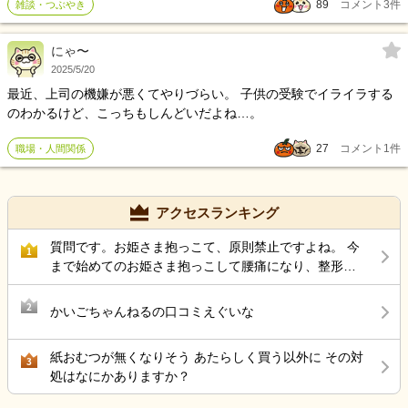
89
コメント
3
件
雑談・つぶやき
間帯、深夜帯の配分時間比率を細分化して行く。 例えば、日勤帯は8
時間労働で、9時から18時までの1時間休憩。 夜間帯は18時から22時
までの4時間で休憩無し。 深夜帯１、いわゆる夜勤１は22時から午
にゃ〜
前2時までの勤務で休憩無し。 深夜帯2、夜勤2勤務は午前2時から午
2025/5/20
前6時までの休憩無し。 早朝帯は、午前6時から10時までの休憩無
最近、上司の機嫌が悪くてやりづらい。 子供の受験でイライラする
し。 要するに、日勤帯以外は4時間勤務の休憩無しで、24時間5交代
のわかるけど、こっちもしんどいだよね…。
体制で廻して行くという事になります。 事業者も労働者も、双方に
とってメリットが多いと思います。 これらは、正規非正規を問わず
27
コメント
1
件
職場・人間関係
に勤務はしますが、貰う給与などは労働契約に基づいた対価で、事
業者が算定すれば良いと思います。
アクセスランキング
質問です。お姫さま抱っこて、原則禁止ですよね。 今
1
まで始めてのお姫さま抱っこして腰痛になり、整形受
診して、薬もらい、リハビリしています。
2
かいごちゃんねるの口コミえぐいな
紙おむつが無くなりそう あたらしく買う以外に その対
3
処はなにかありますか？