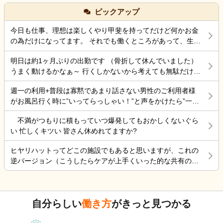
ピックアップ
今日も仕事、理想は楽しくやり甲斐を持ってだけど何かお金
の為だけになってます。 それでも働くところがあって、生き
ていけているのでましなのでしょうね。 一番辛いのは、お金
明日は約1ヶ月ぶりの出勤です （骨折して休んでいました）
がなく職探ししている時だったので今日も頑張ろうと思う。
うまく動けるかなぁ～ 行くしかないから考えても無駄だけど
それにしても古株は、好き勝手だから楽しそうです。私も古
不安！
株の時は、そんなに仕事行くのが辛くなく毎日そこそこ楽し
週一の利用+普段は寡黙であまり話さない男性のご利用者様
くやっていました。 転職は後悔はしていませんが、誰もが上
がお風呂行く時に”いってらっしゃい！”と声をかけたら”一緒
手くいかないのは確かですね。 そんなつぶやきです、では仕
に行く？！？”と返してくれた。 そういう想像を上回るよう
事行きます。
不満がつもりに積もっていつ爆発してもおかしくないぐら
なことがあるからこの仕事って楽しいんだよな。 まだ入って
い 忙しくキツい 皆さん休めれてますか?
4ヶ月弱しか経ってないけど。
ヒヤリハットってどこの施設でもあると思いますが、これの
逆バージョン（こうしたらケアが上手くいった的な共有の書
式）ってないですよね。あったらいいケアを共有できると思
いますがいかがでしょうか。 上手くいかないことや、事故未
遂記録ばかりって、すごくネガティブだと個人的に思いま
自分らしい
働き方
がきっと見つかる
す。また、介護の世界って「できて当たり前」的な思考が強
いと思います。あと変に職人みたいな考え方の人多いです