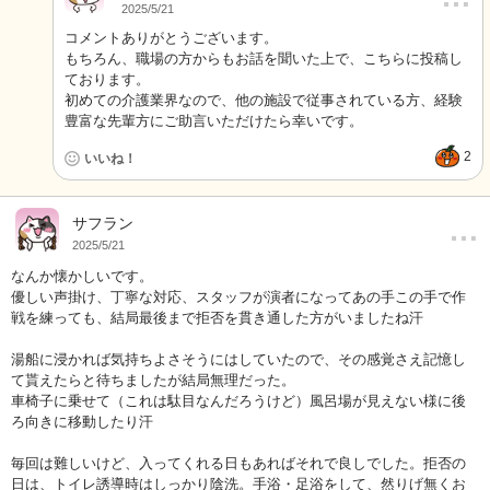
2025/5/21
コメントありがとうございます。
もちろん、職場の方からもお話を聞いた上で、こちらに投稿し
ております。
初めての介護業界なので、他の施設で従事されている方、経験
豊富な先輩方にご助言いただけたら幸いです。
2
いいね！
…
サフラン
2025/5/21
なんか懐かしいです。
優しい声掛け、丁寧な対応、スタッフが演者になってあの手この手で作
戦を練っても、結局最後まで拒否を貫き通した方がいましたね汗
湯船に浸かれば気持ちよさそうにはしていたので、その感覚さえ記憶し
て貰えたらと待ちましたが結局無理だった。
車椅子に乗せて（これは駄目なんだろうけど）風呂場が見えない様に後
ろ向きに移動したり汗
毎回は難しいけど、入ってくれる日もあればそれで良しでした。拒否の
日は、トイレ誘導時はしっかり陰洗。手浴・足浴をして、然りげ無くお