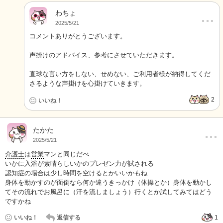
わちょ
…
2025/5/21
コメントありがとうございます。
声掛けのアドバイス、参考にさせていただきます。
直球な言い方をしない、せめない、ご利用者様が納得してくだ
さるような声掛けを心掛けていきます。
2
いいね！
…
たかた
2025/5/21
介護士
は
営業
マンと同じだべ
いかに入浴が素晴らしいかのプレゼン力が試される
認知症の場合は少し時間を空けるとかいいかもね
身体を動かすのが面倒なら何か違うきっかけ（体操とか）身体を動かし
てその流れでお風呂に（汗を流しましょう）行くとか試してみてはどう
ですかね
いいね！
返信する
1