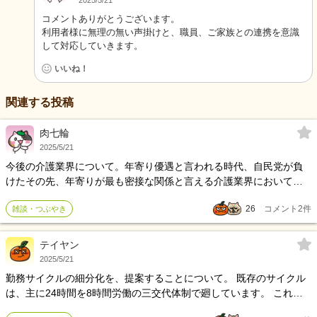
2025/5/21
コメントありがとうございます。
利用者様に無理の無い声掛けと、職員、ご家族との連携を意識
して対応していきます。
いいね！
関連する投稿
肉七輪
2025/5/21
今後の介護業界について。年寄り優遇と言われる時代、自民党が負
けたその先、年寄りが最も密接な関係と言える介護業界においてど
のような変化がもたらされるのでしょうか？
26
コメント
2
件
雑談・つぶやき
テイヤン
2025/5/21
勤務サイクルの細分化を、提案することについて。 既存のサイクル
は、主に24時間を8時間労働の三交代体制で廻しています。 これら
を、5交代体制にしてはどうかという提案です。 早朝帯、日勤帯、夜