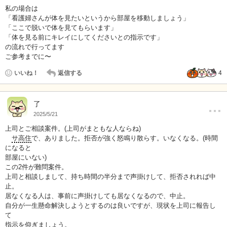
私の場合は
「看護婦さんが体を見たいというから部屋を移動しましょう」
「ここで脱いで体を見てもらいます」
「体を見る前にキレイにしてくださいとの指示です」
の流れで行ってます
ご参考までに〜
いいね！
返信する
4
…
了
2025/5/21
上司とご相談案件。(上司がまともな人ならね)
サ高住
で、ありました。拒否が強く怒鳴り散らす。いなくなる。(時間
になると
部屋にいない)
この2件が難問案件。
上司と相談しまして、持ち時間の半分まで声掛けして、拒否されれば中
止。
居なくなる人は、事前に声掛けしても居なくなるので、中止。
自分が一生懸命解決しようとするのは良いですが、現状を上司に報告し
て
指示を仰ぎましょう。