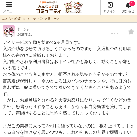
1
メニュー
ログイン
お知らせ
>
みんなの介護コミュニティ
介助・ケア
わちょ
…
2025/5/21
デイサービス
で働き始めて2ヶ月目です。
入浴介助をさせて頂けるようになったのですが、入浴拒否の利用者
様への声かけに苦戦しております。
入浴拒否される利用者様はおトイレ拒否も激しく、動くことが嫌と
いう感じです。
お身体のことも考えますと、拒否される気持ちも分かるのですが…
言葉選びが難しく、今のところはカバンのチェックや、特に目的も
言わずに一緒に着いてきてで着いてきてくださることもあるようで
す。
しかし、お風呂場と分かると大変お怒りになり、杖で叩くなどの暴
力や、怒鳴ったりすることもあり、かなり私自身衝撃を受けてしま
って、声掛けすることに恐怖を感じてしまっております…
まだこの業界に入って2ヶ月も経っていないのに、根を上げてしまっ
てる自分を情けなく思いつつも、これからもこの世界で頑張ってい