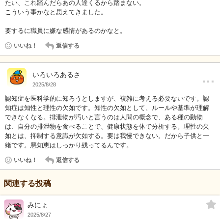
たい、これ踏んだらあの人達くるから踏まない。
こういう事かなと思えてきました。
要するに職員に嫌な感情があるのかなと。
いいね！
返信する
…
いろいろあるさ
2025/8/28
認知症を医科学的に知ろうとしますが、複雑に考える必要ないです。認
知症は知性と理性の欠如です。知性の欠如として、ルールや基準が理解
できなくなる。排泄物が汚いと言うのは人間の概念で、ある種の動物
は、自分の排泄物を食べることで、健康状態を体で分析する。理性の欠
如とは、抑制する意識が欠如する。要は我慢できない。だから子供と一
緒です。悪知恵はしっかり残ってるんです。
いいね！
返信する
関連する投稿
みにょ
2025/8/27