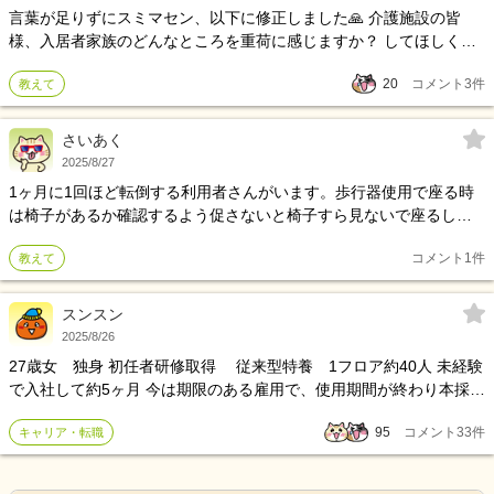
言葉が足りずにスミマセン、以下に修正しました🙏 介護施設の皆
様、入居者家族のどんなところを重荷に感じますか？ してほしくな
いこと、したら助かることなどを教えてください。
20
コメント
3
件
教えて
さいあく
2025/8/27
1ヶ月に1回ほど転倒する利用者さんがいます。歩行器使用で座る時
は椅子があるか確認するよう促さないと椅子すら見ないで座るし、
下を見て歩いてることが多く間違えて他の利用者さんの部屋で横に
コメント
1
件
教えて
なってることもあります。トイレが頻回な方なのでずっとついてる
のは難しいです。皆さんのところによく転倒される方いらっしゃい
ますか？どう言う対策とられてますか？
スンスン
2025/8/26
27歳女 独身 初任者研修取得 従来型特養 1フロア約40人 未経験
で入社して約5ヶ月 今は期限のある雇用で、使用期間が終わり本採用
になれば正社員になれる 今まで保育士をしてきましたが続かず、職
95
コメント
33
件
キャリア・転職
場を転々としてきました。続いた期間は正社員3年、正社員7ヶ月、
派遣1年5ヶ月でした。 そして今、介護士をしています。介護士の仕
事に興味があったのと、保育士時代に培った対人援助技術を少しで