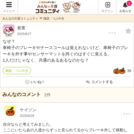
1
メニュー
ログイン
お知らせ
>
みんなの介護コミュニティ
雑談・つぶやき
老害
…
2025/8/27
なぜ？
車椅子のブレーキやナースコールは覚えれないけど、車椅子のブレ
ーキを外す事やセンサーマットを跨ぐのはすぐに覚える。
1人だけじゃなく、共通のあるあるなのかな？
雑談・つぶやき
36
いいね！
コメントする
みんなのコメント
2
件
…
ケイソン
2025/8/28
自分ならと考えてみました。
ここにいたらあの人達からずっと見られてるからプレーキ外して移動し