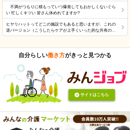
えてくださってありがとうございました」と私が言うと、「知らな
に行く？！？”と返してくれた。 そういう想像を上回るよう
事行きます。
不満がつもりに積もっていつ爆発してもおかしくないぐら
かったら聞いて」って言われます。まだわからないことがわからな
なことがあるからこの仕事って楽しいんだよな。 まだ入って
い 忙しくキツい 皆さん休めれてますか?
いです。 ある利用者様が「ご飯まだ？」「早くしろ」などと言っ
4ヶ月弱しか経ってないけど。
て、食事準備をする私の後にぴったりついて追いかけ回してくる時
ヒヤリハットってどこの施設でもあると思いますが、これの
は、強いストレスを感じてしまい、自分の心の余裕のなさを感じま
逆バージョン（こうしたらケアが上手くいった的な共有の書
す。 細かいミスも多いです。同じことを繰り返さない工夫はしてい
式）ってないですよね。あったらいいケアを共有できると思
ますが、あるミスをしなくなったら今度は違うミスをします。 仕事
いますがいかがでしょうか。 上手くいかないことや、事故未
が遅いせいで利用者様と余裕を持ってコミュニケーションを取れ
遂記録ばかりって、すごくネガティブだと個人的に思いま
ず、悔しいです。 本当はもっと話したいし、笑顔が見たいです。 私
自分らしい
働き方
がきっと見つかる
す。また、介護の世界って「できて当たり前」的な思考が強
は介護士自体を辞めた方がいいのか、同じ介護でも施設やサービス
いと思います。あと変に職人みたいな考え方の人多いです
を変えた方がいいのか、今の職場で我慢して自分を鍛えるか、悩ん
し。うつ病の人じゃないんだから、できないことばかり言っ
でいます。 介護士向いてないのかなと思う点は、体が細くて軽いと
たらストレスたまりませんか。
ころ、細かなミスが多いところ、スピードが遅いところ、要領が悪
いところ、突発的なことがあると焦ってしまうところです。 あくま
で特養での経験からですが。 特養ほど介護度が高くないデイサービ
スみたいなところの方が合っているのかなとも思います。しかし運
サイトはこちら
転が苦手です（運転なしのところがあれば感激） グルホは、夜勤16
時間の場所がほとんどなのがネックです。猫を飼っているのであま
り長時間家を空けたくないです。 保育も介護とダメなら私は何がで
きるんだろう…と不安になります。 今の職場で、色々あって「頑張
って全部の勤務覚えます！（本採用目指します！）」って上司に言
っちゃったけど本当は自信ないです。 私の状況をどう思われます