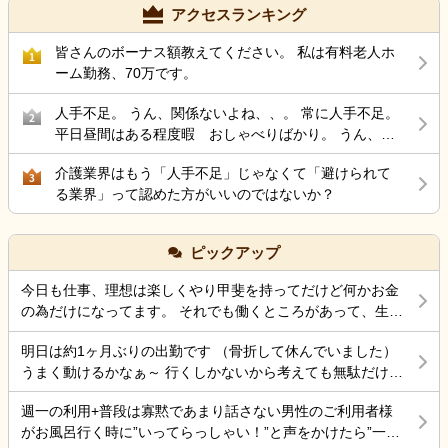
も活かせたらいいなと思い、始めました。でも私は要領が悪く、ス
アクセスランキング
ピードも遅いと上司に指摘されており、毎日何かしら失敗をしてい
ます。保育士の頃はそんなことを言われたことがなく、むしろ仕事
皆さんのボーナス額教えてください。 私は有料老人ホ
1
が早い、機転が効くと言ってもらえることが多かったです。そのた
ーム勤務、70万です。
め、自分はこんなにも仕事ができなかったのかと、落ち込んでいま
人手不足。 うん、関係ないよね、、。 常に人手不足。
す。 新人教育期間も、3ヶ月で終わる人がいる中で、私は5ヶ月経っ
2
平日昼間はある程度暇 おしゃべりばかり。 うん、辞
てもまだやっていますし、あと半年くらい伸びることも考えられま
めよう。
す。 食事介助、オムツ交換、離床など、スピード感を持って丁寧に
介護業界はもう「人手不足」じゃなくて「避けられて
3
やれと言われますが、スピードをなかなか出せません。早くやる工
る業界」って認めた方がいいのではないか？
夫はしています。でも喉に食べ物が詰まったら怖いですし、移乗で
怪我を起こしてしまうのも怖いです。例えば、食事介助について
は、飲み込みがゆっくりな方がいて早く進めるなんてできないの
ピックアップ
に、私の介助が遅いと言われます。オムツ交換は夜間帯に一人で約
20人、約1時間半で行わなければならないです。ワーカーを叩いたり
今日も仕事、理想は楽しくやり甲斐を持ってだけど何かお金
引っ掻いたりと、介助抵抗が強い方も数人います。離床は体を起こ
の為だけになってます。 それでも働くところがあって、生き
す時に抵抗して後ろにのけ反る方も多く、難しいです。車椅子のセ
ていけているのでましなのでしょうね。 一番辛いのは、お金
ットや布団を整えることはささっとやっていますが、移乗の動作を
明日は約1ヶ月ぶりの出勤です （骨折して休んでいました）
がなく職探ししている時だったので今日も頑張ろうと思う。
早くやるのは無理です。 また、知らなかったことを、「これはこう
うまく動けるかなぁ～ 行くしかないから考えても無駄だけど
それにしても古株は、好き勝手だから楽しそうです。私も古
するんだけど。気をつけてね」って失敗を責めるように言われま
不安！
株の時は、そんなに仕事行くのが辛くなく毎日そこそこ楽し
す。「いや、私知らねーんだけど…一度も聞いたことなかったし」
週一の利用+普段は寡黙であまり話さない男性のご利用者様
くやっていました。 転職は後悔はしていませんが、誰もが上
って心の中で怒っています。「すみません、知らなかったです。教
がお風呂行く時に”いってらっしゃい！”と声をかけたら”一緒
手くいかないのは確かですね。 そんなつぶやきです、では仕