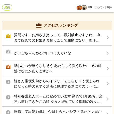
まうことがあります。 日勤帯は他の人居るしそういう態度にはなら
80
コメント
6
件
愚痴
ないのですが夜勤の1人の時だとそうなってしまいます。 冷たい態度
をとった後自己嫌悪に陥ったり… 介護向いてないのかなと最近思い
ます。 皆様夜勤などで大変な利用者様がいる時はどのような対応さ
れてますか？
アクセスランキング
質問です。お姫さま抱っこて、原則禁止ですよね。 今
1
まで始めてのお姫さま抱っこして腰痛になり、整形受
診して、薬もらい、リハビリしています。
2
かいごちゃんねるの口コミえぐいな
紙おむつが無くなりそう あたらしく買う以外に その対
3
処はなにかありますか？
皆さん排便失禁からのイジリ、そこらじゅう便まみれ
4
になった時の素早く清潔に処理する為にどのようにケ
アしていますか？
特別養護老人ホームに勤めています 勤めて1年経ち、業
5
務も慣れてきたこの頃 次々と辞めていく職員の数々…
お局さんは他部署にいるので そこへ配属されない限
転職して出勤3回目、今日もらったシフト見たら明日か
り、滅多に会うことはないですが 仮に異動命令がきた
6