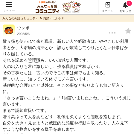
1
メニュー
ログイン
お知らせ
>
みんなの介護コミュニティ
雑談・つぶやき
ウンポ
…
2025/5/3
散々扱き使われて来た職員、新しい人で経験者は、ややこしい利用
者とか、大浴場の清掃とか、誰もが敬遠してやりたくない仕事ばか
りを廻している。
それを認める
管理職
も、いい加減な人間です。
人の出入りも常に激しいし、残る職員は古株ばかり。
その古株たちは、古いのでそこの事は何でもよく知る。
新しい人に、知っている体でモノを言います。
基礎的な介護のこと以外は、そこの事など知りようも無い新入り
に。
「さっき言いましたよね。」「1回言いましたよね。」こういう風に
言います。
まるで認知症扱いです。
奢り高ぶって人をあなどり、礼儀を欠くような態度を指します。
自分を大きく見せようと威圧的な態度や行動を取ったり、人を見下
すような物言いをする様子を表します。