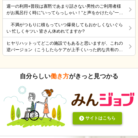
不安！
株の時は、そんなに仕事行くのが辛くなく毎日そこそこ楽し
週一の利用+普段は寡黙であまり話さない男性のご利用者様
くやっていました。 転職は後悔はしていませんが、誰もが上
がお風呂行く時に”いってらっしゃい！”と声をかけたら”一緒
手くいかないのは確かですね。 そんなつぶやきです、では仕
に行く？！？”と返してくれた。 そういう想像を上回るよう
事行きます。
不満がつもりに積もっていつ爆発してもおかしくないぐら
なことがあるからこの仕事って楽しいんだよな。 まだ入って
い 忙しくキツい 皆さん休めれてますか?
4ヶ月弱しか経ってないけど。
ヒヤリハットってどこの施設でもあると思いますが、これの
逆バージョン（こうしたらケアが上手くいった的な共有の書
式）ってないですよね。あったらいいケアを共有できると思
いますがいかがでしょうか。 上手くいかないことや、事故未
遂記録ばかりって、すごくネガティブだと個人的に思いま
自分らしい
働き方
がきっと見つかる
す。また、介護の世界って「できて当たり前」的な思考が強
いと思います。あと変に職人みたいな考え方の人多いです
し。うつ病の人じゃないんだから、できないことばかり言っ
たらストレスたまりませんか。
サイトはこちら