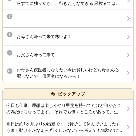
らすでに独り立ち、、行きたくなすぎる 経験者ではあ
ら、またあのハラスメントを 受ける日々に逆戻りかと
るけど、ブランクあって不安なこともつたえて、指導
思うと 憂鬱になります ようやくそこそこのボーナスを
長めにつけるってことだったのに
7
いただけたのに 先行き不安ですなあ
8
お母さん帰って来て寒いよ！
9
お父さん帰って来て！
お母さん僕医者になりたい今は貧しいけどお母さん心
10
配しないで！僕医者になるから！
ピックアップ
今日も仕事、理想は楽しくやり甲斐を持ってだけど何かお金
の為だけになってます。 それでも働くところがあって、生き
ていけているのでましなのでしょうね。 一番辛いのは、お金
明日は約1ヶ月ぶりの出勤です （骨折して休んでいました）
がなく職探ししている時だったので今日も頑張ろうと思う。
うまく動けるかなぁ～ 行くしかないから考えても無駄だけど
それにしても古株は、好き勝手だから楽しそうです。私も古