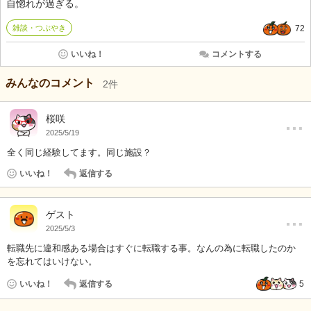
自惚れが過ぎる。
雑談・つぶやき
72
いいね！
コメントする
みんなのコメント
2
件
…
桜咲
2025/5/19
全く同じ経験してます。同じ施設？
いいね！
返信する
…
ゲスト
2025/5/3
転職先に違和感ある場合はすぐに転職する事。なんの為に転職したのか
を忘れてはいけない。
いいね！
返信する
5