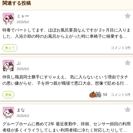
関連する投稿
ミャー
2025/5/2
特養でパートしてます、ほぼお風呂要員なんですが 2ヶ月目に入りま
した、入浴介助の時のお風呂から上がった時に車椅子に移乗するの
がなれません 滑ってしまったらどうしようとか考えてタオルばっか
コメント
1
件
教えて
り使うと言われてしまうので、自分なりに考えて 長袖でやってみた
り移乗する時だけ袖をのばして少しでも滑らないようにしてるんで
すが やはり慣れなのでしょうか？みなさん全介助のお風呂は どうさ
ぷ
れてますか？
2025/5/2
仲良し職員同士勝手にすりゃええ。 気に入らないという理由でタチ
の悪い嫌がらせ。 子を持つ親が職場で悪口大会。想像で貶める行動
と言動。転職もくじ引きのようだ。シフトによって 病的なだるさ。
59
コメント
1
件
愚痴
割り切るようになりたい。
まな
2025/5/2
グループホームに務めて2年 最近夜勤中、徘徊、センサー頻回の利用
者様が多くイライラしてしまい利用者様に冷たく対応したりしてし