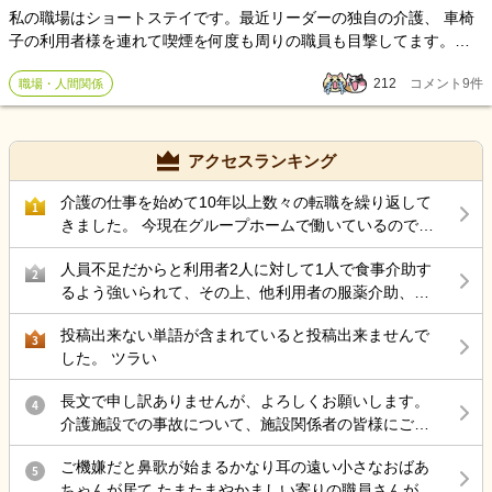
私の職場はショートステイです。最近リーダーの独自の介護、 車椅
子の利用者様を連れて喫煙を何度も周りの職員も目撃してます。ど
う見ても見苦しいし非常識です。リーダーという立場だからなのか
212
コメント
9
件
職場・人間関係
何事も独断で決めます。同じ常勤なのに「歳だからきつい、夜勤は
やりたくない」などユニット会議での言動。周りの職員は常勤のシ
フトをこなせないなら非常勤になるべきと水面下でリーダーを降格
してもらいたいと、職員一同で嘆願書を準備してます。賞味期限切
アクセスランキング
れの他の利用者様の食品を直置きにして食べさせたり、勝手に前髪
を切ったり、年齢はかなり上で、かなりの曲者です。他にも認知症
介護の仕事を始めて10年以上数々の転職を繰り返して
1
利用者に何でも食べるでしょ？レモン風呂の日にレモンをかじらせ
きました。 今現在グループホームで働いているのです
たり、自殺したいと言う利用者に 「手伝ってやるよ」など笑って平
が 50代後半にもなりストレス性胃炎にもなったのでこ
人員不足だからと利用者2人に対して1人で食事介助す
然と言動してます。 仕事は認知症介護度が高い人もおり、現場は1人
こらで 介護の仕事から違う仕事を考えているのですが
2
るよう強いられて、その上、他利用者の服薬介助、動
体制でかなり疲弊してるのに、要らないストレスを抱えてます。職
結局転職サイトをみるのが介護の仕事ばかりで どうし
き回る認知症利用者の見守り、声掛けまでやらされ、
員一同でリーダーを降ろす事は可能でしょうか？ ちなみに介福の資
たら良いと思いますか？
投稿出来ない単語が含まれていると投稿出来ませんで
最近自分の気持ちに余裕が持てない。
3
格もなく、何故あそこまで図太いのか分かりません。本部等に嘆願
した。 ツラい
書を提供したら、効果はありますか？ 他にも沢山ありますが、ごく
一部の実態です。 職員一同、辞める気はないです。彼女1人の自由気
長文で申し訳ありませんが、よろしくお願いします。
4
ままな行動を展開されて、私達は課せられた業務をこなしてて士気
介護施設での事故について、施設関係者の皆様にご意
を下げられる一方です。 どこでも人間関係はあると思いますが、証
見を伺いたく投稿します。 母は認知症があり、介護施
拠が 車椅子を停めて、喫煙してる写メしかありません。 あとは聞い
ご機嫌だと鼻歌が始まるかなり耳の遠い小さなおばあ
設に入所していました。 ある日の明け方、母が一人で
5
た、見た程度の証拠になってしまいます。
ちゃんが居て たまたまやかましい寄りの職員さんが来