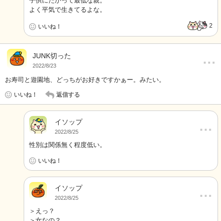
子供にたかって最低な親。
よく平気で生きてるよな。
2
いいね！
…
JUNK切った
2022/8/23
お寿司と遊園地、どっちがお好きですかぁー。みたい。
いいね！
返信する
イソップ
…
2022/8/25
性別は関係無く程度低い。
いいね！
イソップ
…
2022/8/25
＞えっ？
＞女なの？