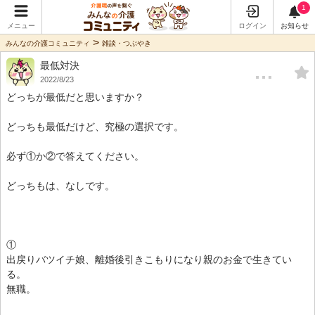
1
メニュー
ログイン
お知らせ
>
みんなの介護コミュニティ
雑談・つぶやき
最低対決
…
2022/8/23
どっちが最低だと思いますか？
どっちも最低だけど、究極の選択です。
必ず①か②で答えてください。
どっちもは、なしです。
①
出戻りバツイチ娘、離婚後引きこもりになり親のお金で生きてい
る。
無職。