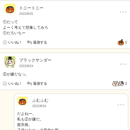
…
トニートニー
2022/8/25
①だって
よーく考えて想像してみろ
①だろいちー
いいね！
返信する
1
…
ブラックサンダー
2022/8/24
②が嫌だなっ。
いいね！
返信する
2
ふむふむ
…
2022/8/24
だよねー。
私も②が嫌だ。
親失格。