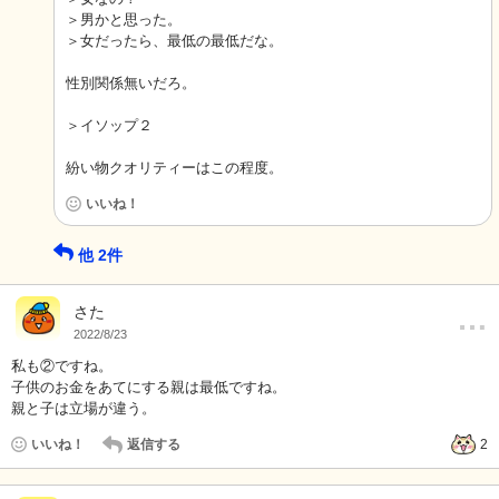
＞男かと思った。
＞女だったら、最低の最低だな。
性別関係無いだろ。
＞イソップ２
紛い物クオリティーはこの程度。
いいね！
他
2
件
…
さた
2022/8/23
私も②ですね。
子供のお金をあてにする親は最低ですね。
親と子は立場が違う。
いいね！
返信する
2