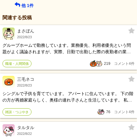
他
1
件
関連する投稿
まさぼん
2022/8/23
グループホームで勤務しています。業務優先、利用者優先という問
題がよく議論されますが、実際、日勤で出勤した際の夜勤者の業務
状況について、人によって違い過ぎて悩んでいます。ある夜勤者は
219
コメント
4
件
職場・人間関係
朝食に関わる業務は粗方終わらせてるのでスムーズに日勤業務に入
れます。ある人は全然終わってなくて、日勤者がその業務をフォロ
ーしてから日勤業務に入るので、日勤者の時間の使い方に差が出て
三毛ネコ
しまいます。 日勤者のやるべきこと（昼食、入浴、リネン、排泄支
2022/8/23
援etc..）は決まっているので、夜勤者は日勤の業務がスムーズにで
シングルで子供を育てています。 アパートに住んでいます。 下の階
きるような配慮が必要ではないかと考えています。私はそのイメー
の方が再婚家庭らしく、奥様の連れ子さんと生活しています。 私達
ジを実践しています。 ただ、利用者をないがしろにする訳ではあり
親子が越してきてから親切にしてくれていました。 ご自分もシング
ません、体調やその他の事情があればそのことを優先します。業務
76
コメント
4
件
雑談・つぶやき
ルだったと話してきました。 それが、最近無視されます。 それは、
優先は悪にとらわれがちですが、こなさなければいけない業務はあ
いいのですが、 私の子供に「お父さんいなくてかわいそうね」と言
るので、ゆとりある業務の中で良い支援ができればとも思います。
ったそうです。 自分だって、シングルだったのに。 なんて言い返せ
タルタル
このあたりどう考えていけば良いものでしょうか。
ばいいですか？
2022/8/22