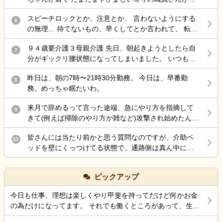
施設を離設し、雨の中で転倒して大腿骨を骨折しまし
た時に 鼻歌から一気に不穏 「おおきなこえで話してる
た。 手術は無事に終わりましたが、この事故をきっか
スピーチロックとか、注意とか、 言わないようにする
わ」 と不機嫌で低く大きな声の独り言で返してて笑い
6
けに歩行ができなくなり、病院からは認知症も進行し
の無理… 待てないもの、早くしてとか言われて、 転倒
を堪えられない。
たとのお話がありました。また、要介護1だったもの
しそうになるとか危険行為しても、 本人達分からない
が、介護認定調査後には要介護3程度になる見込みとの
９４歳要介護３母親介護 先日、朝起きようとしたら自
もの、 病気だから、認知症だからで許されて、 記録残
7
説明を受けました。 施設からは「治療費は負担しま
分がギックリ腰状態になってしまいました。 いつも行
しても『仕方ないよね、割り切らなきゃ』 これで終わ
す」と説明を受けていますが、それ以外の補償につい
く接骨院で治療してもらったのですが、いつもなら楽
る 何でもかんでも虐待って言わないで… どうしろって
てはまだ話し合っていません。 そこで、介護施設で勤
昨日は、朝の7時〜21時30分勤務。 今日は、早番勤
になるのに、全く治らないまま、家に戻ろとして 外に
8
言うのよ…もう疲れた… 責任感強すぎって上司に言わ
務されている方や施設運営に携わっている方にお伺い
務。めっちゃ眠たいわ。
出たら、クラクラし汗が尋常じゃなく出てくるので 接
れた 仕方ないじゃん 事故したら…打ちどころ悪かった
したいです。 ・このような事故が起きた場合、一般的
骨院に戻って休すませてもらいました。 隠れ熱中症か
ら… ダメだ頭の中ぐっちゃぐちゃ…
にはどのような対応や補償が行われることが多いので
来月で辞めるって言った途端、急にやり方を指摘して
9
ら来た腰痛と分かり、水や経口水を飲ませてもらい要
しょうか。 ・施設側が加入している保険で対応するケ
きて(例えば掃除のやり方が雑など)攻撃され始めたんだ
約落ちたのはいいのですが、母親を一人で留守番させ
ースはありますか。 ・ご家族として確認しておいた方
けど最後の嫌がらせ？
ていたので、ケアーマネージャーさんに電話して母親
がよいことや、今後の進め方についてアドバイスがあ
皆さんには当たり前かと思う質問なのですが、介助ベ
10
を一時的に入院させる事となりました。 母親は、病院
れば教えていただきたいです。 施設を責めたいという
ッドを壁にくっつけてる状態で、通路側は真ん中にベ
が大嫌いなので、今日病院に電話をしたら 案の定、興
気持ちではなく、今後の対応について知識を得たいと
ッド柵を差し込むのは拘束扱いだって言われたのです
奮し、目が離せない状態なので、拘束状態に している
思い投稿しました。 同様の事例やご経験がありました
が、皆さんどう思いますか？ ちなみに自分は真ん中に
との事でした。 夕食も食べなかったみたいです。 自分
ピックアップ
ら、差し支えない範囲で教えていただけると幸いで
柵を入れても足を下ろして出れるスペースは十分にあ
の腰の状態は、それなりに動けるようになったのです
す。 よろしくお願いいたします。
るので、拘束にはならないとおもってます。てか初任
が、頭が熱中症でボワッとする感じなので、怖くて 会
今日も仕事、理想は楽しくやり甲斐を持ってだけど何かお金
者でそう習った事もあり、それが普通かと思うのです
いにいけない状態です。 ケアーマネージャーさんその
の為だけになってます。 それでも働くところがあって、生き
が…今働いてる施設の拘束委員会でそう言われてるみ
状況を相談したら、絶対に 包括ケアーに入れた方がい
ていけているのでましなのでしょうね。 一番辛いのは、お金
たいです。