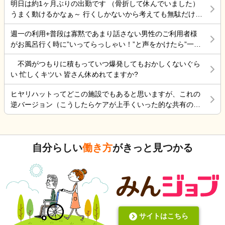
いと怒られました。 以前、入れていたのですが、興奮
明日は約1ヶ月ぶりの出勤です （骨折して休んでいました）
がなく職探ししている時だったので今日も頑張ろうと思う。
するので、それを抑える薬を飲んだ表情が忘れられな
うまく動けるかなぁ～ 行くしかないから考えても無駄だけど
それにしても古株は、好き勝手だから楽しそうです。私も古
いので、入れていいのか 判断に迷っている状況です。
不安！
株の時は、そんなに仕事行くのが辛くなく毎日そこそこ楽し
週一の利用+普段は寡黙であまり話さない男性のご利用者様
その煮え切らない自分にケアーマネージャーさんは怒
くやっていました。 転職は後悔はしていませんが、誰もが上
がお風呂行く時に”いってらっしゃい！”と声をかけたら”一緒
っている事は分かっています。 毎日、散歩と昼食は寿
手くいかないのは確かですね。 そんなつぶやきです、では仕
に行く？！？”と返してくれた。 そういう想像を上回るよう
司屋のランチ 風呂に入れ身体と頭を洗ってあげ、朝昼
事行きます。
不満がつもりに積もっていつ爆発してもおかしくないぐら
なことがあるからこの仕事って楽しいんだよな。 まだ入って
晩食事を作り 夜中は、トイレに行く度に麦茶を飲んで
い 忙しくキツい 皆さん休めれてますか?
4ヶ月弱しか経ってないけど。
もらう毎日 約5年やって来ましたが限界を感じていると
ころです。 朝昼晩の食事中に加山雄三DVDを必ず観て
ヒヤリハットってどこの施設でもあると思いますが、これの
喜ぶ姿を 観るとどうしても決断出来ない自分がいま
逆バージョン（こうしたらケアが上手くいった的な共有の書
す。 異常かな⁈
式）ってないですよね。あったらいいケアを共有できると思
いますがいかがでしょうか。 上手くいかないことや、事故未
遂記録ばかりって、すごくネガティブだと個人的に思いま
自分らしい
働き方
がきっと見つかる
す。また、介護の世界って「できて当たり前」的な思考が強
いと思います。あと変に職人みたいな考え方の人多いです
し。うつ病の人じゃないんだから、できないことばかり言っ
たらストレスたまりませんか。
サイトはこちら