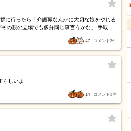
拶に行ったら「介護職なんかに大切な娘をやれる
がその親の立場でも多分同じ事言うかな。 手取り
活も厳しく自分かその次の代で詰みます。 そん
47
コメント
2
件
な我が子を守りたいという親心は痛いほどよくわ
すらしいよ
14
コメント
3
件