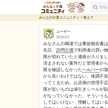
みんなの介護コミュニティ
>
教えて
ユーザー
2026/2/1
みなさんの職場では事故報告書
先日、
訪問介護
で利用者の買い
限が切れていたと連絡が入りま
済まされない案件だと管理者か
限を確認しなかった
ヘルパー
の
から良いわけではない、体調不
ってくるため。お店側の管理不
限が近いものは値引きシールが
がなっていなかった。そういう
してはいけない、理解してはい