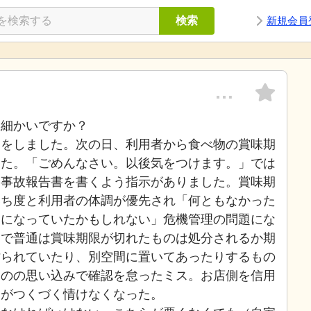
検索
新規会員
…
は細かいですか？
物をしました。次の日、利用者から食べ物の賞味期
した。「ごめんなさい。以後気をつけます。」では
ら事故報告書を書くよう指示がありました。賞味期
落ち度と利用者の体調が優先され「何ともなかった
良になっていたかもしれない」危機管理の問題にな
足で普通は賞味期限が切れたものは処分されるか期
貼られていたり、別空間に置いてあったりするもの
ものの思い込みで確認を怠ったミス。お店側を信用
るがつくづく情けなくなった。