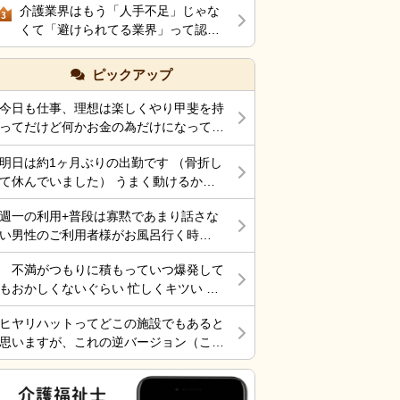
介護業界はもう「人手不足」じゃな
うん、辞めよう。
3
くて「避けられてる業界」って認め
た方がいいのではないか？
ピックアップ
今日も仕事、理想は楽しくやり甲斐を持
ってだけど何かお金の為だけになってま
す。 それでも働くところがあって、生
明日は約1ヶ月ぶりの出勤です （骨折し
きていけているのでましなのでしょう
て休んでいました） うまく動けるかな
ね。 一番辛いのは、お金がなく職探し
ぁ～ 行くしかないから考えても無駄だ
している時だったので今日も頑張ろうと
週一の利用+普段は寡黙であまり話さな
けど不安！
思う。 それにしても古株は、好き勝手
い男性のご利用者様がお風呂行く時
だから楽しそうです。私も古株の時は、
に”いってらっしゃい！”と声をかけた
そんなに仕事行くのが辛くなく毎日そこ
不満がつもりに積もっていつ爆発して
ら”一緒に行く？！？”と返してくれた。
そこ楽しくやっていました。 転職は後
もおかしくないぐらい 忙しくキツい 皆
そういう想像を上回るようなことがある
悔はしていませんが、誰もが上手くいか
さん休めれてますか?
からこの仕事って楽しいんだよな。 ま
ないのは確かですね。 そんなつぶやき
ヒヤリハットってどこの施設でもあると
だ入って4ヶ月弱しか経ってないけど。
です、では仕事行きます。
思いますが、これの逆バージョン（こう
したらケアが上手くいった的な共有の書
式）ってないですよね。あったらいいケ
アを共有できると思いますがいかがでし