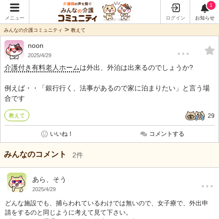
1
メニュー
ログイン
お知らせ
>
みんなの介護コミュニティ
教えて
noon
…
2025/4/29
介護付き有料老人ホーム
は外出、外泊は出来るのでしょうか?
例えば・・「銀行行く、法事があるので家に泊まりたい」と言う場
合です
教えて
29
いいね！
コメントする
みんなのコメント
2
件
…
あら、そう
2025/4/29
どんな施設でも、捕らわれているわけでは無いので、女子療で、外出申
請をするのと同じように考えて見て下さい。