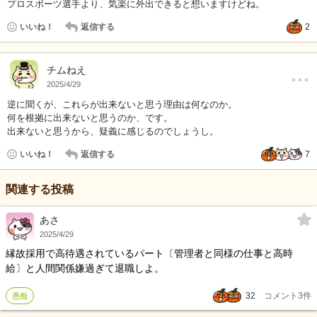
プロスポーツ選手より、気楽に外出できると想いますけどね。
いいね！
返信する
2
…
チムねえ
2025/4/29
逆に聞くが、これらが出来ないと思う理由は何なのか。
何を根拠に出来ないと思うのか、です。
出来ないと思うから、疑義に感じるのでしょうし。
いいね！
返信する
7
関連する投稿
あさ
2025/4/29
縁故採用で高待遇されているパート〔管理者と同様の仕事と高時
給〕と人間関係嫌過ぎて退職しよ。
32
コメント
3
件
愚痴