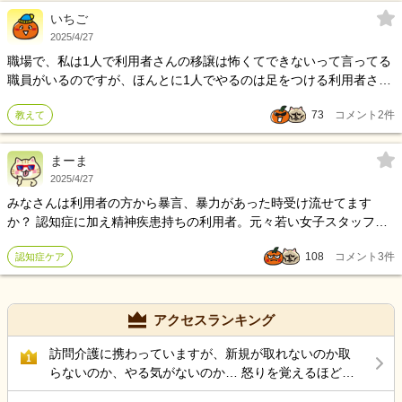
いちご
2025/4/27
職場で、私は1人で利用者さんの移譲は怖くてできないって言ってる
職員がいるのですが、ほんとに1人でやるのは足をつける利用者さん
だけで一緒に組むと正直仕事がはかどらないんですが、よっぽど大
73
コメント
2
件
教えて
きい人じゃない限りみなさん1人でやりますよね？
まーま
2025/4/27
みなさんは利用者の方から暴言、暴力があった時受け流せてます
か？ 認知症に加え精神疾患持ちの利用者。元々若い女子スタッフに
当たりが強い人。(逆を言えば男性スタッフには優しい)、同じ対応で
108
コメント
3
件
認知症ケア
も男性スタッフだと穏やか。私に当たり強いかと思えば、その後男
性スタッフに声かけられるとケロッ笑顔。最近、疾患の症状が進み
よりそれが顕著で暴言も今までにないワード(罵倒レベル)が増えて特
に私が何をしたわけでなく、前は受け流せたけど若い女子が私だけ
アクセスランキング
だし男女の差に萎えます。
訪問介護に携わっていますが、新規が取れないのか取
1
らないのか、やる気がないのか… 怒りを覚えるほど仕
事がありません。 ケアマネに対して電話越しで、また