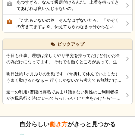
あつすぎる。なんで暖房付けるんだ。 上着を持ってき
お願いします！(新規依頼)と足を運ばす営業なんて皆無
2
てあげれば良いんじゃないの。
な上司とサ責のツケがようやく今になって回ってきた
と思っています。 訪問介護の需要はそこまで減ってい
「だれもいないの💢」そんなはずないだろ。 「かぞく
3
ますか？
の方きてますよ💢」伝えてもらわなきゃ分からないだ
ろ。 職員あるあるなんだろうけど、無意味にトゲトゲ
してるおばさんって何の得があってそうするんだろ。
ピックアップ
嫌いだわ〜
今日も仕事、理想は楽しくやり甲斐を持ってだけど何かお金
の為だけになってます。 それでも働くところがあって、生き
ていけているのでましなのでしょうね。 一番辛いのは、お金
明日は約1ヶ月ぶりの出勤です （骨折して休んでいました）
がなく職探ししている時だったので今日も頑張ろうと思う。
うまく動けるかなぁ～ 行くしかないから考えても無駄だけど
それにしても古株は、好き勝手だから楽しそうです。私も古
不安！
株の時は、そんなに仕事行くのが辛くなく毎日そこそこ楽し
週一の利用+普段は寡黙であまり話さない男性のご利用者様
くやっていました。 転職は後悔はしていませんが、誰もが上
がお風呂行く時に”いってらっしゃい！”と声をかけたら”一緒
手くいかないのは確かですね。 そんなつぶやきです、では仕
に行く？！？”と返してくれた。 そういう想像を上回るよう
事行きます。
なことがあるからこの仕事って楽しいんだよな。 まだ入って
4ヶ月弱しか経ってないけど。
自分らしい
働き方
がきっと見つかる